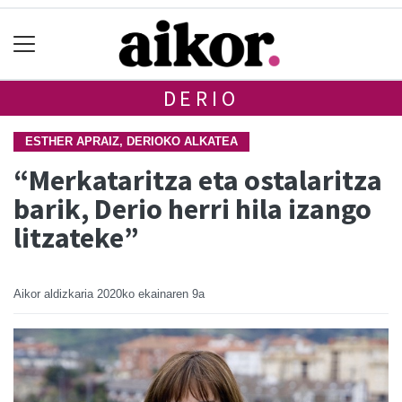
DERIO
ESTHER APRAIZ, DERIOKO ALKATEA
“Merkataritza eta ostalaritza
barik, Derio herri hila izango
litzateke”
Aikor aldizkaria
2020ko ekainaren 9a