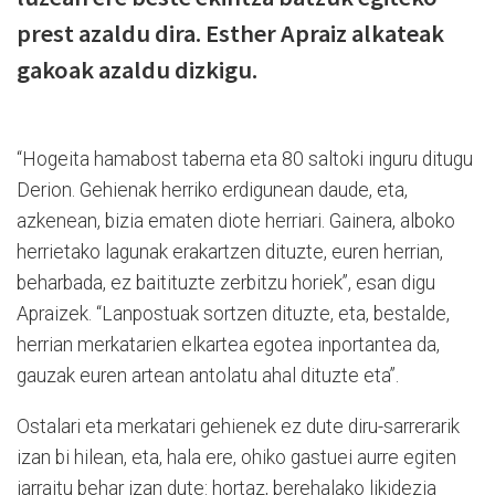
prest azaldu dira. Esther Apraiz alkateak
gakoak azaldu dizkigu.
“Hogeita hamabost taberna eta 80 saltoki inguru ditugu
Derion. Gehienak herriko erdigunean daude, eta,
azkenean, bizia ematen diote herriari. Gainera, alboko
herrietako lagunak erakartzen dituzte, euren herrian,
beharbada, ez baitituzte zerbitzu horiek”, esan digu
Apraizek. “Lanpostuak sortzen dituzte, eta, bestalde,
herrian merkatarien elkartea egotea inportantea da,
gauzak euren artean antolatu ahal dituzte eta”.
Ostalari eta merkatari gehienek ez dute diru-sarrerarik
izan bi hilean, eta, hala ere, ohiko gastuei aurre egiten
jarraitu behar izan dute: hortaz, berehalako likidezia