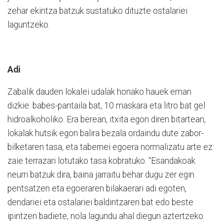
zehar ekintza batzuk sustatuko dituzte ostalariei
laguntzeko.
Adi
Zabalik dauden lokalei udalak honako hauek eman
dizkie: babes-pantaila bat, 10 maskara eta litro bat gel
hidroalkoholiko. Era berean, itxita egon diren bitartean,
lokalak hutsik egon balira bezala ordaindu dute zabor-
bilketaren tasa, eta tabernei egoera normalizatu arte ez
zaie terrazari lotutako tasa kobratuko. “Esandakoak
neurri batzuk dira, baina jarraitu behar dugu zer egin
pentsatzen eta egoeraren bilakaerari adi egoten,
dendariei eta ostalariei baldintzaren bat edo beste
ipintzen badiete, nola lagundu ahal diegun aztertzeko.