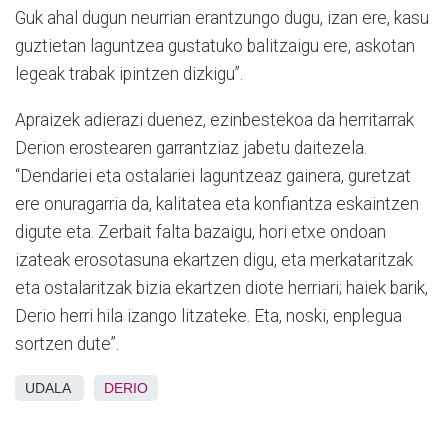
Guk ahal dugun neurrian erantzungo dugu, izan ere, kasu
guztietan laguntzea gustatuko balitzaigu ere, askotan
legeak trabak ipintzen dizkigu”.
Apraizek adierazi duenez, ezinbestekoa da herritarrak
Derion erostearen garrantziaz jabetu daitezela.
“Dendariei eta ostalariei laguntzeaz gainera, guretzat
ere onuragarria da, kalitatea eta konfiantza eskaintzen
digute eta. Zerbait falta bazaigu, hori etxe ondoan
izateak erosotasuna ekartzen digu, eta merkataritzak
eta ostalaritzak bizia ekartzen diote herriari; haiek barik,
Derio herri hila izango litzateke. Eta, noski, enplegua
sortzen dute”.
UDALA
DERIO