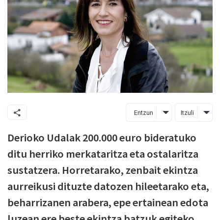
Entzun
Itzuli
Derioko Udalak 200.000 euro bideratuko
ditu herriko merkataritza eta ostalaritza
sustatzera. Horretarako, zenbait ekintza
aurreikusi dituzte datozen hileetarako eta,
beharrizanen arabera, epe ertainean edota
luzean ere beste ekintza batzuk egiteko