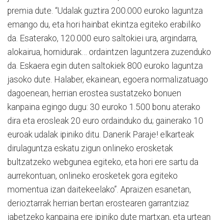
premia dute. “Udalak guztira 200.000 euroko laguntza
emango du, eta hori hainbat ekintza egiteko erabiliko
da. Esaterako, 120.000 euro saltokiei ura, argindarra,
alokairua, hornidurak… ordaintzen laguntzera zuzenduko
da. Eskaera egin duten saltokiek 800 euroko laguntza
jasoko dute. Halaber, ekainean, egoera normalizatuago
dagoenean, herrian erostea sustatzeko bonuen
kanpaina egingo dugu: 30 euroko 1.500 bonu aterako
dira eta erosleak 20 euro ordainduko du; gainerako 10
euroak udalak ipiniko ditu. Danerik Paraje! elkarteak
dirulaguntza eskatu zigun onlineko erosketak
bultzatzeko webgunea egiteko, eta hori ere sartu da
aurrekontuan, onlineko erosketek gora egiteko
momentua izan daitekeelako”. Apraizen esanetan,
derioztarrak herrian bertan erostearen garrantziaz
jabetzeko kanpaina ere ipiniko dute martxan, eta urtean