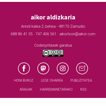
aikor aldizkaria
Aresti kalea 2, behea - 48170 Zamudio
688 86 41 35 · 747 406 561 · aikortxori@aikor.com
Codesyntaxek garatua
HONI BURUZ
LEGE OHARRA
PUBLIZITATEA
ARAUAK
HARREMANETARAKO
RSS