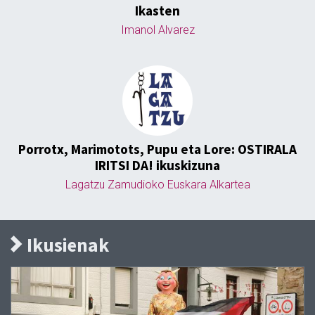
Ikasten
Imanol Alvarez
Porrotx, Marimotots, Pupu eta Lore: OSTIRALA
IRITSI DA! ikuskizuna
Lagatzu Zamudioko Euskara Alkartea
Ikusienak