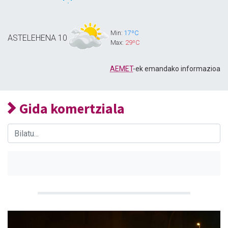
Min:
17ºC
ASTELEHENA
10
Max:
29ºC
AEMET
-ek emandako informazioa
Gida komertziala