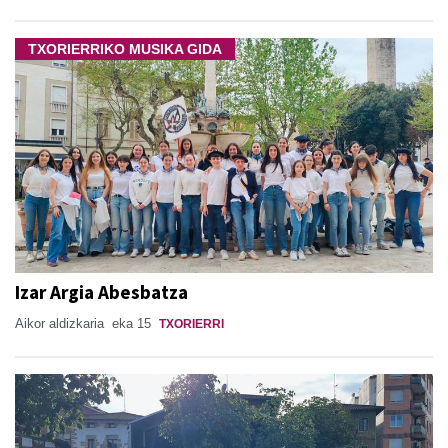
TXORIERRIKO MUSIKA GIDA
Izar Argia Abesbatza
Aikor aldizkaria
eka 15
TXORIERRI