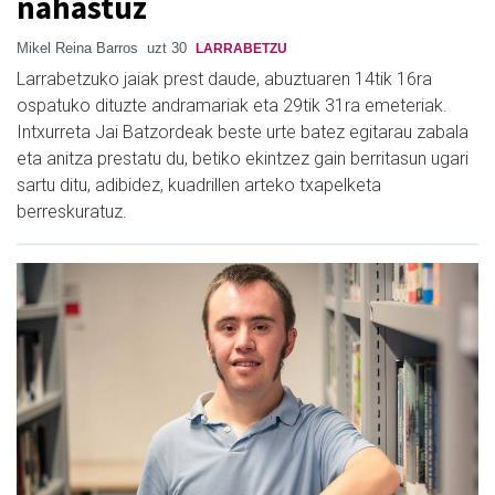
nahastuz
Mikel Reina Barros
uzt 30
LARRABETZU
Larrabetzuko jaiak prest daude, abuztuaren 14tik 16ra
ospatuko dituzte andramariak eta 29tik 31ra emeteriak.
Intxurreta Jai Batzordeak beste urte batez egitarau zabala
eta anitza prestatu du, betiko ekintzez gain berritasun ugari
sartu ditu, adibidez, kuadrillen arteko txapelketa
berreskuratuz.