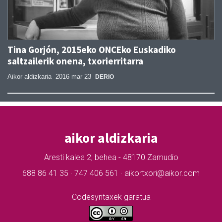
Tina Gorjón, 2015eko ONCEko Euskadiko
saltzailerik onena, txorierritarra
Aikor aldizkaria
2016 mar 23
DERIO
aikor aldizkaria
Aresti kalea 2, behea - 48170 Zamudio
688 86 41 35 · 747 406 561 · aikortxori@aikor.com
Codesyntaxek garatua