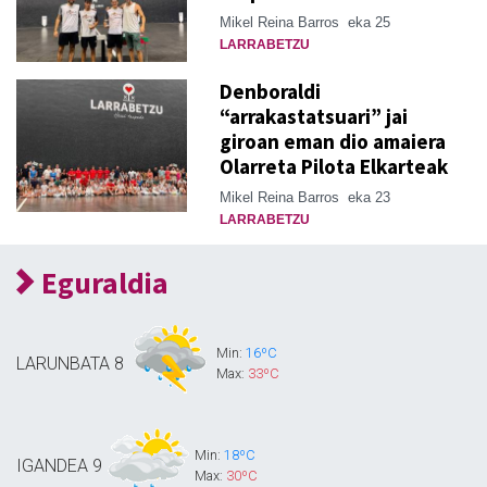
Mikel Reina Barros
eka 25
LARRABETZU
Denboraldi
“arrakastatsuari” jai
giroan eman dio amaiera
Olarreta Pilota Elkarteak
Mikel Reina Barros
eka 23
LARRABETZU
Eguraldia
Min:
16ºC
LARUNBATA
8
Max:
33ºC
Min:
18ºC
IGANDEA
9
Max:
30ºC