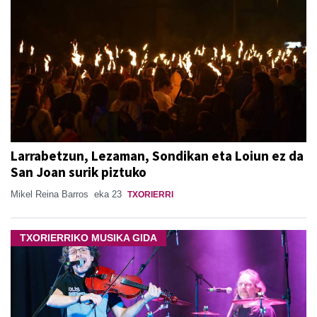
Larrabetzun, Lezaman, Sondikan eta Loiun ez da
San Joan surik piztuko
Mikel Reina Barros
eka 23
TXORIERRI
TXORIERRIKO MUSIKA GIDA