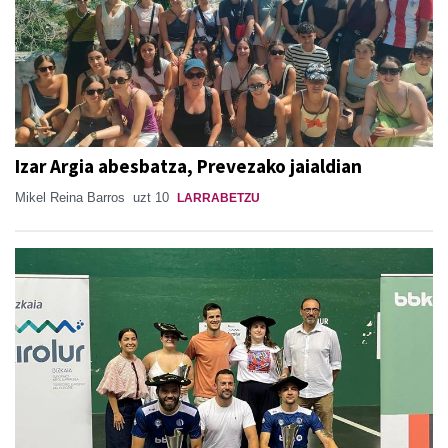
Izar Argia abesbatza, Prevezako jaialdian
Mikel Reina Barros
uzt 10
LARRABETZU