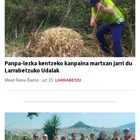
Panpa-lezka kentzeko kanpaina martxan jarri du
Larrabetzuko Udalak
Mikel Reina Barros
uzt 15
LARRABETZU