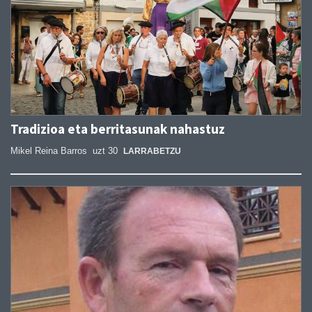
Tradizioa eta berritasunak nahastuz
Mikel Reina Barros
uzt 30
LARRABETZU