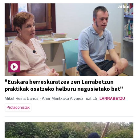
"Euskara berreskuratzea zen Larrabetzun
praktikak osatzeko helburu nagusietako bat"
Mikel Reina Barros · Aner Mentxaka Alvarez
uzt 15
LARRABETZU
Protagonistak