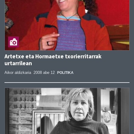
Artetxe eta Hormaetxe txorierritarrak
urtarrilean
Aikor aldizkaria
2008 abe 12
POLITIKA