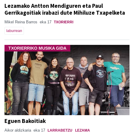
Lezamako Antton Mendiguren eta Paul
Gerrikagoitiak irabazi dute Mihiluze Txapelketa
Mikel Reina Barros
eka 17
TXORIERRI
laburrean
TXORIERRIKO MUSIKA GIDA
Eguen Bakoitiak
Aikor aldizkaria
eka 17
LARRABETZU
LEZAMA