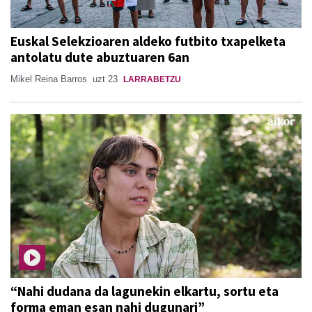
Euskal Selekzioaren aldeko futbito txapelketa
antolatu dute abuztuaren 6an
Mikel Reina Barros
uzt 23
LARRABETZU
“Nahi dudana da lagunekin elkartu, sortu eta
forma eman esan nahi dugunari”