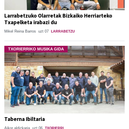
Larrabetzuko Olarretak Bizkaiko Herriarteko
Txapelketa irabazi du
Mikel Reina Barros
uzt 07
LARRABETZU
TXORIERRIKO MUSIKA GIDA
Taberna Ibiltaria
Aikor aldizkaria
uzt 06
TXORIERRI