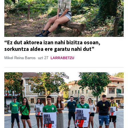
“Ez dut aktorea izan nahi bizitza osoan,
sorkuntza aldea ere garatu nahi dut”
Mikel Reina Barros
uzt 27
LARRABETZU