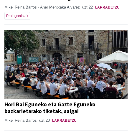
Mikel Reina Barros · Aner Mentxaka Alvarez
uzt 22
LARRABETZU
Protagonistak
Hori Bai Eguneko eta Gazte Eguneko
bazkarietarako tiketak, salgai
Mikel Reina Barros
uzt 20
LARRABETZU