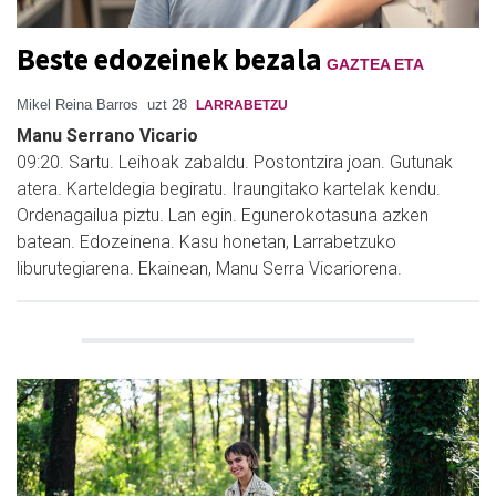
Beste edozeinek bezala
GAZTEA ETA
Mikel Reina Barros
uzt 28
LARRABETZU
Manu Serrano Vicario
09:20. Sartu. Leihoak zabaldu. Postontzira joan. Gutunak
atera. Karteldegia begiratu. Iraungitako kartelak kendu.
Ordenagailua piztu. Lan egin. Egunerokotasuna azken
batean. Edozeinena. Kasu honetan, Larrabetzuko
liburutegiarena. Ekainean, Manu Serra Vicariorena.