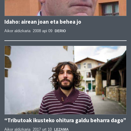
Idaho: airean joan eta behea jo
Aikor aldizkaria
2008 api 09
DERIO
“Tributoak ikusteko ohitura galdu beharra dago”
Aikor aldizkaria
2017 urt 10
LEZAMA