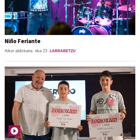
Niño Feriante
Aikor aldizkaria
eka 23
LARRABETZU