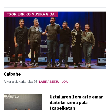
TXORIERRIKO MUSIKA GIDA
Galbahe
Aikor aldizkaria
eka 26
LARRABETZU
LOIU
Uztailaren 1era arte eman
daiteke izena pala
txapelketan