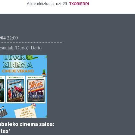
Aikor aldizkaria
uzt 29
TXORIERRI
/04
22:00
staliak (Derio), Derio
abaleko zinema saioa:
itas'