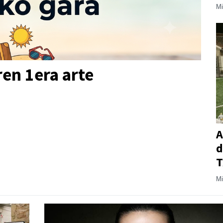
Mi
ren 1era arte
A
d
T
Mi