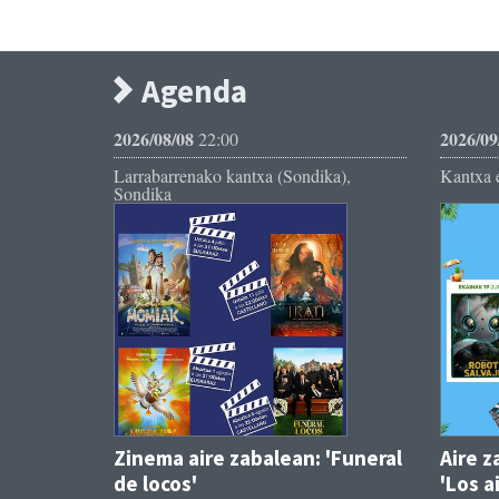
Agenda
2026/08/08
2026/09
22:00
Larrabarrenako kantxa (Sondika),
Kantxa e
Sondika
Zinema aire zabalean: 'Funeral
Aire z
de locos'
'Los a