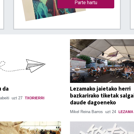
Parte hartu
u da
Lezamako jaietako herri
bazkarirako tiketak salga
rabeiti
uzt 27
TXORIERRI
daude dagoeneko
Mikel Reina Barros
uzt 24
LEZAMA