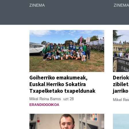
ZINEMA
ZINEMA
Goiherriko emakumeak,
Deriok
Euskal Herriko Sokatira
zibile
Txapelketako txapeldunak
jarrik
Mikel Reina Barros
uzt 28
Mikel Re
ERANDIOGOIKOA