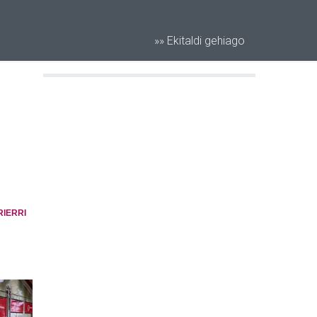
»» Ekitaldi gehiago
RIERRI