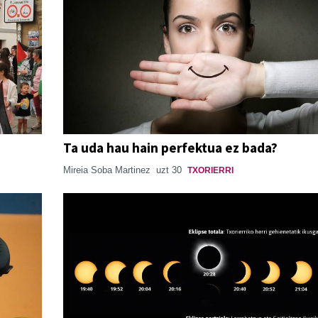
Ta uda hau hain perfektua ez bada?
Mireia Soba Martinez
uzt 30
TXORIERRI