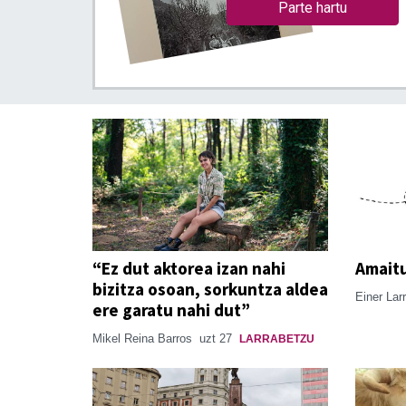
Parte hartu
“Ez dut aktorea izan nahi
Amait
bizitza osoan, sorkuntza aldea
Einer Lar
ere garatu nahi dut”
Mikel Reina Barros
uzt 27
LARRABETZU