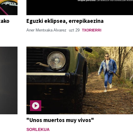
tako
Eguzki eklipsea, errepikaezina
Aner Mentxaka Alvarez
uzt 29
TXORIERRI
"Unos muertos muy vivos"
SORLEKUA