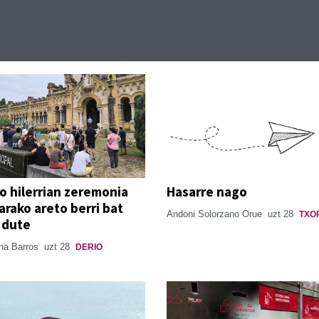
o hilerrian zeremonia
Hasarre nago
tarako areto berri bat
Andoni Solorzano Orue
uzt 28
TXO
o dute
ina Barros
uzt 28
DERIO