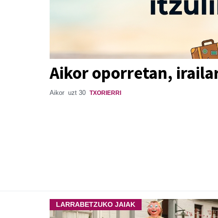
Aikor oporretan, iraila
Aikor
uzt 30
TXORIERRI
LARRABETZUKO JAIAK