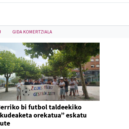
U
GIDA KOMERTZIALA
erriko bi futbol taldeekiko
kudeaketa orekatua” eskatu
ute