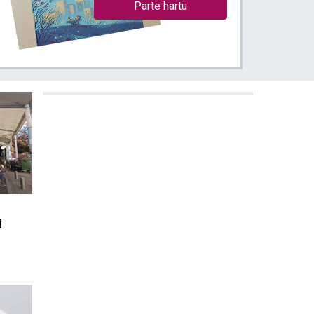
Parte hartu
i