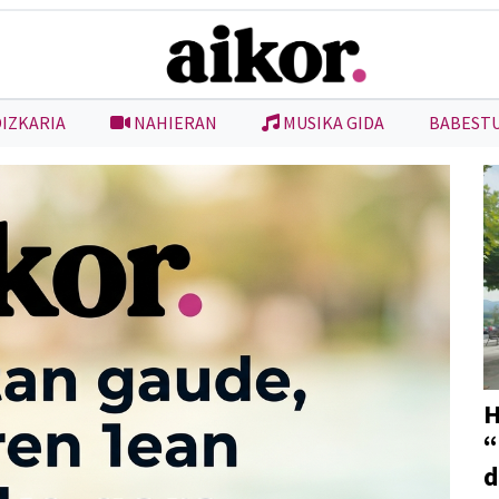
DIZKARIA
NAHIERAN
MUSIKA GIDA
BABEST
H
“
d