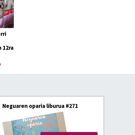
rri
 12ra
A
Neguaren oparia liburua #271