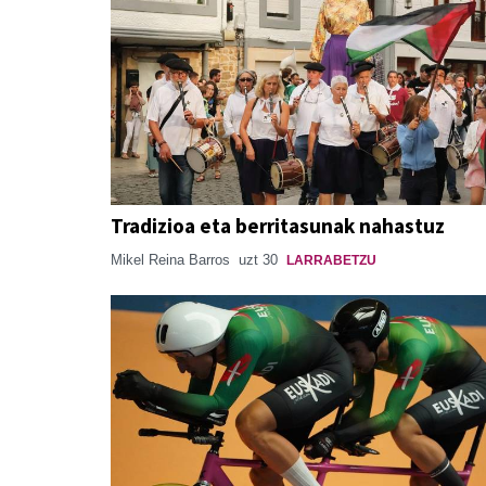
Tradizioa eta berritasunak nahastuz
Mikel Reina Barros
uzt 30
LARRABETZU