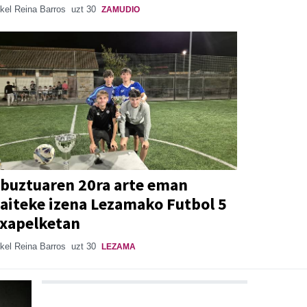
kel Reina Barros
uzt 30
ZAMUDIO
buztuaren 20ra arte eman
aiteke izena Lezamako Futbol 5
xapelketan
kel Reina Barros
uzt 30
LEZAMA