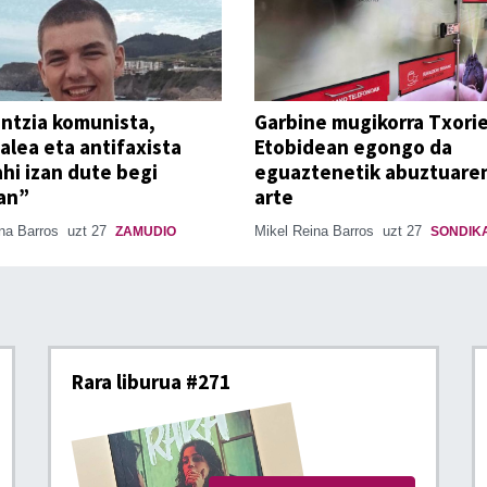
antzia komunista,
Garbine mugikorra Txorie
alea eta antifaxista
Etobidean egongo da
nahi izan dute begi
eguaztenetik abuztuaren
an”
arte
ina Barros
uzt 27
Mikel Reina Barros
uzt 27
ZAMUDIO
SONDIK
Rara liburua #271