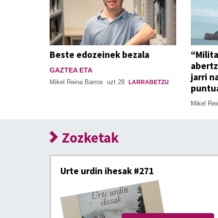
Beste edozeinek bezala
“Milit
abertz
GAZTEA ETA
jarri 
Mikel Reina Barros
uzt 28
LARRABETZU
puntu
Mikel Re
Zozketak
Urte urdin ihesak #271