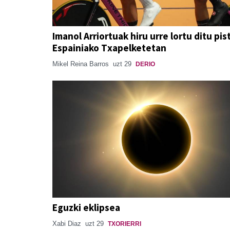
Imanol Arriortuak hiru urre lortu ditu pis
Espainiako Txapelketetan
Mikel Reina Barros
uzt 29
DERIO
Eguzki eklipsea
Xabi Diaz
uzt 29
TXORIERRI