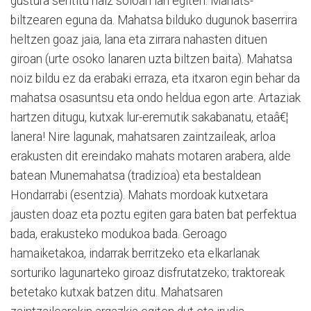
gustura sentitu naiz soloan lan egiten. Mahats-
biltzearen eguna da. Mahatsa bilduko dugunok baserrira
heltzen goaz jaia, lana eta zirrara nahasten dituen
giroan (urte osoko lanaren uzta biltzen baita). Mahatsa
noiz bildu ez da erabaki erraza, eta itxaron egin behar da
mahatsa osasuntsu eta ondo heldua egon arte. Artaziak
hartzen ditugu, kutxak lur-eremutik sakabanatu, etaâ€¦
lanera! Nire lagunak, mahatsaren zaintzaileak, arloa
erakusten dit ereindako mahats motaren arabera, alde
batean Munemahatsa (tradizioa) eta bestaldean
Hondarrabi (esentzia). Mahats mordoak kutxetara
jausten doaz eta poztu egiten gara baten bat perfektua
bada, erakusteko modukoa bada. Geroago
hamaiketakoa, indarrak berritzeko eta elkarlanak
sorturiko lagunarteko giroaz disfrutatzeko; traktoreak
betetako kutxak batzen ditu. Mahatsaren