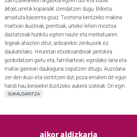
zaintzailearekin argazkia egiten dut eta irudia
â€œLurretik koparaâ€ izendatzen dugu. Bilketa
amaituta baserrira goaz. Txortena kentzeko makina
martxan ikusteak, prentsak, urteko lehen mostoa
dastatzeak hunkitu egiten naute eta merkatuaren
legeak ahazten ditut, ardoarekin zerikusirik ez
daukatelako. Hiruretan etxekoandreak jantokira
gonbidatzen gaitu eta, familiartean, egindako lana eta
mahai gainean daukaguna ospatzen ditugu. Auzolana
zer den ikusi eta sentitzen dut, poza ematen dit egun
handi hau beraiekin bizitzeko aukera izateak. On egin.
SUKALDARITZA
aikor aldizkaria