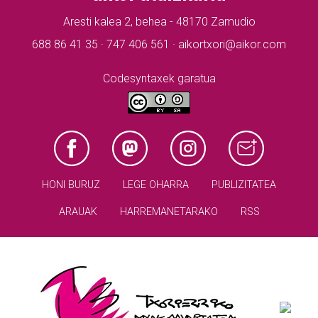
Aresti kalea 2, behea - 48170 Zamudio
688 86 41 35 · 747 406 561 · aikortxori@aikor.com
Codesyntaxek garatua
HONI BURUZ
LEGE OHARRA
PUBLIZITATEA
ARAUAK
HARREMANETARAKO
RSS