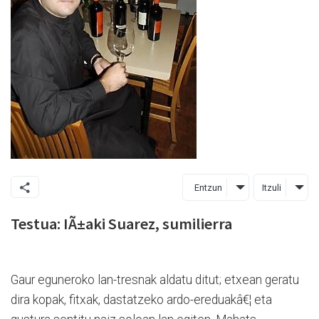
Entzun
Itzuli
Testua: IÃ±aki Suarez, sumilierra
Gaur eguneroko lan-tresnak aldatu ditut; etxean geratu
dira kopak, fitxak, dastatzeko ardo-ereduakâ€¦ eta