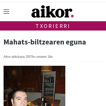
TXORIERRI
Mahats-biltzearen eguna
Aikor aldizkaria
2007ko urriaren 18a