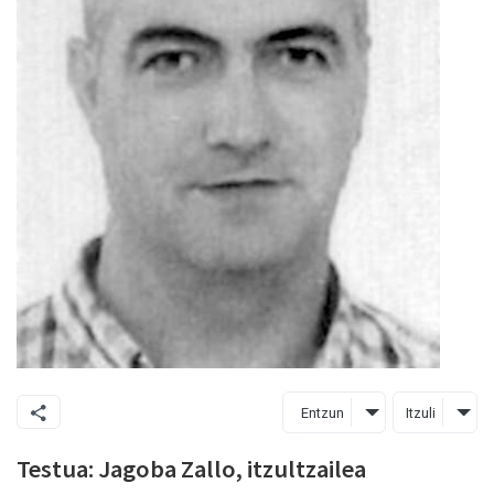
Entzun
Itzuli
Testua: Jagoba Zallo, itzultzailea