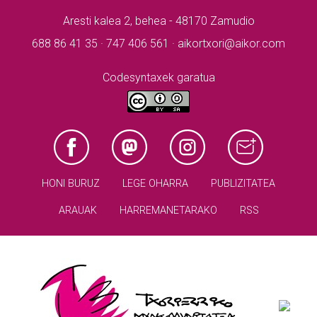
Aresti kalea 2, behea - 48170 Zamudio
688 86 41 35 · 747 406 561 · aikortxori@aikor.com
Codesyntaxek garatua
HONI BURUZ
LEGE OHARRA
PUBLIZITATEA
ARAUAK
HARREMANETARAKO
RSS