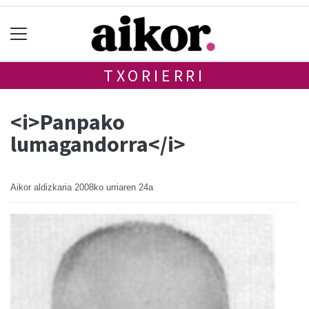
TXORIERRI
<i>Panpako
lumagandorra</i>
Aikor aldizkaria
2008ko urriaren 24a