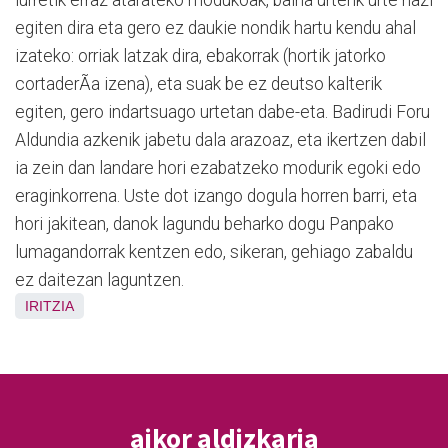
lurretik erraz atarateko modukoak, baina urterik urte hazi
egiten dira eta gero ez daukie nondik hartu kendu ahal
izateko: orriak latzak dira, ebakorrak (hortik jatorko
cortaderÃ­a izena), eta suak be ez deutso kalterik
egiten, gero indartsuago urtetan dabe-eta. Badirudi Foru
Aldundia azkenik jabetu dala arazoaz, eta ikertzen dabil
ia zein dan landare hori ezabatzeko modurik egoki edo
eraginkorrena. Uste dot izango dogula horren barri, eta
hori jakitean, danok lagundu beharko dogu Panpako
lumagandorrak kentzen edo, sikeran, gehiago zabaldu
ez daitezan laguntzen.
IRITZIA
aikor aldizkaria