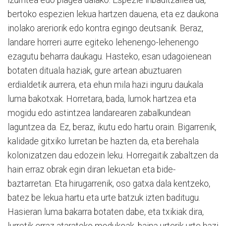
izurritea edo plagea dalako. Espezie inbaditzailea da,
bertoko espezien lekua hartzen dauena, eta ez daukona
inolako areriorik edo kontra egingo deutsanik. Beraz,
landare horreri aurre egiteko lehenengo-lehenengo
ezagutu beharra daukagu. Hasteko, esan udagoienean
botaten dituala haziak, gure artean abuztuaren
erdialdetik aurrera, eta ehun mila hazi inguru daukala
luma bakotxak. Horretara, bada, lumok hartzea eta
mogidu edo astintzea landarearen zabalkundean
laguntzea da. Ez, beraz, ikutu edo hartu orain. Bigarrenik,
kalidade gitxiko lurretan be hazten da, eta berehala
kolonizatzen dau edozein leku. Horregaitik zabaltzen da
hain erraz obrak egin diran lekuetan eta bide-
baztarretan. Eta hirugarrenik, oso gatxa dala kentzeko,
batez be lekua hartu eta urte batzuk izten baditugu.
Hasieran luma bakarra botaten dabe, eta txikiak dira,