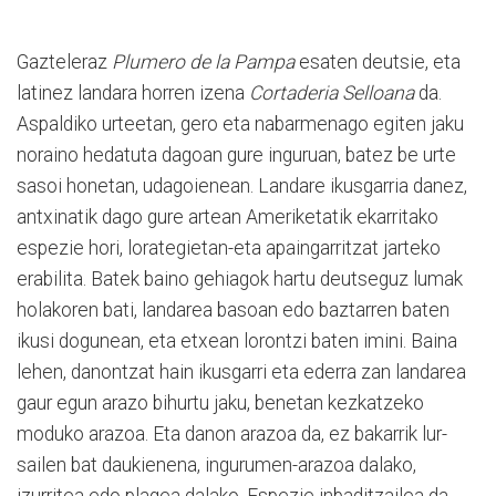
Gazteleraz
Plumero de la Pampa
esaten deutsie, eta
latinez landara horren izena
Cortaderia Selloana
da.
Aspaldiko urteetan, gero eta nabarmenago egiten jaku
noraino hedatuta dagoan gure inguruan, batez be urte
sasoi honetan, udagoienean. Landare ikusgarria danez,
antxinatik dago gure artean Ameriketatik ekarritako
espezie hori, lorategietan-eta apaingarritzat jarteko
erabilita. Batek baino gehiagok hartu deutseguz lumak
holakoren bati, landarea basoan edo baztarren baten
ikusi dogunean, eta etxean lorontzi baten imini. Baina
lehen, danontzat hain ikusgarri eta ederra zan landarea
gaur egun arazo bihurtu jaku, benetan kezkatzeko
moduko arazoa. Eta danon arazoa da, ez bakarrik lur-
sailen bat daukienena, ingurumen-arazoa dalako,