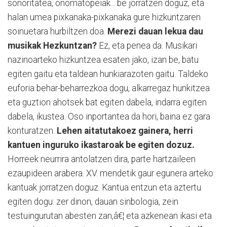
sonoritatea, onomatopeiak... be jorratzen doguz, eta
halan umea pixkanaka-pixkanaka gure hizkuntzaren
soinuetara hurbiltzen doa.
Merezi dauan lekua dau
musikak Hezkuntzan?
Ez, eta penea da. Musikari
nazinoarteko hizkuntzea esaten jako, izan be, batu
egiten gaitu eta taldean hunkiarazoten gaitu. Taldeko
euforia behar-beharrezkoa dogu, alkarregaz hunkitzea
eta guztion ahotsek bat egiten dabela, indarra egiten
dabela, ikustea. Oso inportantea da hori, baina ez gara
konturatzen.
Lehen aitatutakoez gainera, herri
kantuen inguruko ikastaroak be egiten dozuz.
Horreek neurrira antolatzen dira, parte hartzaileen
ezaupideen arabera. XV. mendetik gaur egunera arteko
kantuak jorratzen doguz. Kantua entzun eta aztertu
egiten dogu: zer dinon, dauan sinbologia, zein
testuingurutan abesten zan,â€¦ eta azkenean ikasi eta