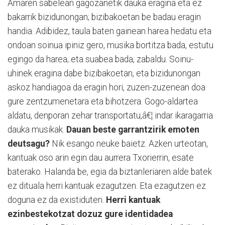
Amaren sabelean gagozanetik dauka eragina eta ez
bakarrik bizidunongan; bizibakoetan be badau eragin
handia. Adibidez, taula baten gainean harea hedatu eta
ondoan soinua ipiniz gero, musika bortitza bada, estutu
egingo da harea; eta suabea bada, zabaldu. Soinu-
uhinek eragina dabe bizibakoetan, eta bizidunongan
askoz handiagoa da eragin hori, zuzen-zuzenean doa
gure zentzumenetara eta bihotzera. Gogo-aldartea
aldatu, denporan zehar transportatu,â€¦ indar ikaragarria
dauka musikak.
Dauan beste garrantzirik emoten
deutsagu?
Nik esango neuke baietz. Azken urteotan,
kantuak oso arin egin dau aurrera Txorierrin, esate
baterako. Halanda be, egia da biztanleriaren alde batek
ez dituala herri kantuak ezagutzen. Eta ezagutzen ez
doguna ez da existiduten.
Herri kantuak
ezinbestekotzat dozuz gure identidadea