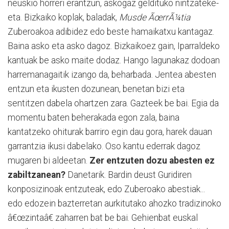
neuskio horreri erantzun, askogaz geldituko nintzateke-
eta. Bizkaiko koplak, baladak,
Musde ÃœrrÃ¼tia
Zuberoakoa adibidez edo beste hamaikatxu kantagaz.
Baina asko eta asko dagoz. Bizkaikoez gain, Iparraldeko
kantuak be asko maite dodaz. Hango lagunakaz dodoan
harremanagaitik izango da, beharbada. Jentea abesten
entzun eta ikusten dozunean, benetan bizi eta
sentitzen dabela ohartzen zara. Gazteek be bai. Egia da
momentu baten beherakada egon zala, baina
kantatzeko ohiturak barriro egin dau gora, harek dauan
garrantzia ikusi dabelako. Oso kantu ederrak dagoz
mugaren bi aldeetan.
Zer entzuten dozu abesten ez
zabiltzanean?
Danetarik. Bardin deust Guridiren
konposizinoak entzuteak, edo Zuberoako abestiak...
edo edozein bazterretan aurkitutako ahozko tradizinoko
â€œzintaâ€ zaharren bat be bai. Gehienbat euskal