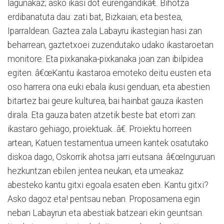
lagunakaz; asko ikasi dot eurengandikâ€. Bihotza
erdibanatuta dau: zati bat, Bizkaian; eta bestea,
Iparraldean. Gaztea zala Labayru ikastegian hasi zan
beharrean, gaztetxoei zuzendutako udako ikastaroetan
monitore. Eta pixkanaka-pixkanaka joan zan ibilpidea
egiten. â€œKantu ikastaroa emoteko deitu eusten eta
oso harrera ona euki ebala ikusi genduan, eta abestien
bitartez bai geure kulturea, bai hainbat gauza ikasten
dirala. Eta gauza baten atzetik beste bat etorri zan:
ikastaro gehiago, proiektuak...â€. Proiektu horreen
artean, Katuen testamentua umeen kantek osatutako
diskoa dago, Oskorrik ahotsa jarri eutsana. â€œInguruan
hezkuntzan ebilen jentea neukan, eta umeakaz
abesteko kantu gitxi egoala esaten eben. Kantu gitxi?
Asko dagoz eta! pentsau neban. Proposamena egin
neban Labayrun eta abestiak batzeari ekin geuntsan.