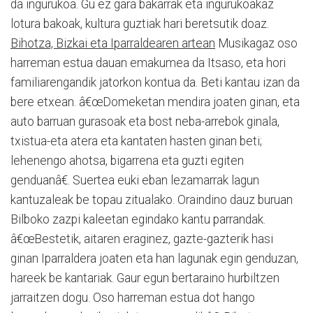
da ingurukoa. Gu ez gara bakarrak eta ingurukoakaz
lotura bakoak, kultura guztiak hari beretsutik doaz.
Bihotza, Bizkai eta Iparraldearen artean
Musikagaz oso
harreman estua dauan emakumea da Itsaso, eta hori
familiarengandik jatorkon kontua da. Beti kantau izan da
bere etxean. â€œDomeketan mendira joaten ginan, eta
auto barruan gurasoak eta bost neba-arrebok ginala,
txistua-eta atera eta kantaten hasten ginan beti;
lehenengo ahotsa, bigarrena eta guzti egiten
genduanâ€. Suertea euki eban lezamarrak lagun
kantuzaleak be topau zitualako. Oraindino dauz buruan
Bilboko zazpi kaleetan egindako kantu parrandak.
â€œBestetik, aitaren eraginez, gazte-gazterik hasi
ginan Iparraldera joaten eta han lagunak egin genduzan,
hareek be kantariak. Gaur egun bertaraino hurbiltzen
jarraitzen dogu. Oso harreman estua dot hango