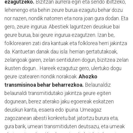
ezagutzeko.
Bizitzan aurrera egin eta sendo ibiltzeko,
lehenengo eta behin zeure burua ezagutu behar dozu:
nor nazen, nondik natorren eta nora joan gura dodan. Eta
gero, zeure ingurua. Abestiek laguntzen deuskue bai
geure burua, bai geure ingurua ezagutzen. Izan be,
folklorearen zati dira kantuak eta folklorea herri jakintza
da. Kantuetan danak dau isla: herrian gertatutakoak,
zelangoak garen, zelan sentiduten dogun, bizitzea zelan
ikusten dogun... Hareek ezagutuz gero, ulertuko dogu
geure izatearen nondik norakoak.
Ahozko
transmisinoa behar beharrezkoa.
Belaunaldiz
belaunaldi transmitidutako jakintza geure egiten
dogunean, berez aterako jaku egoereak eskatzen
deuskun kanta, esaera edo ipuina. Umeagaz
zagozanean abesti konkretu bat jatortzu burura eta,
gura barik, umeari transmitiduten deutsazu, eta umeak