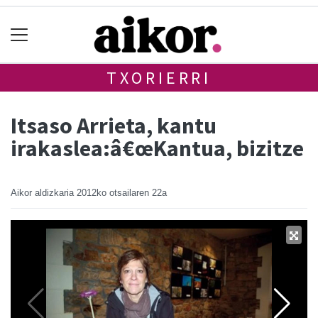
TXORIERRI
Itsaso Arrieta, kantu
irakaslea:â€œKantua, bizitze
Aikor aldizkaria
2012ko otsailaren 22a