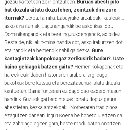
gozau kantetean zein entzutean.
Buruan abesti pilo
bat dozula aitatu dozu lehen, zeintzuk dira zure
iturriak?
Etxea, familia, Labayruko artxiboak, ikasleak ...
asko dira iturriak. Lagunengandik be asko ikasi dot,
Dominikengandik eta bere ingurukoengandik, adibidez.
Bestalde, nik jakin-mina handia dot, asko irakurtzen dot
eta handik eta hemendik nabil galdezka.
Gure
kantagintzak kanpokoagaz zerikusirik badau?. Uste
baino gehiagok batzen gaitu?
Herrien kokapenak eta
hareek euki daben historiaren arabera, argi dago
bakotxak bere kutsua eta berezitasunak islatu dituala
kantuetan. Baina funtsean ez dago oso ezberdintasun
handirik. Guztiok gai bardintsuak jorratu doguz geure
abestietan, kezka antzekoak... Norberaren tradizinoa
ezagutzen danean, ingurukoena be hobeto ulertzen da
eta zabalago egiten gara, beste modu baten onartzen