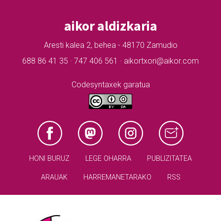
aikor aldizkaria
Aresti kalea 2, behea - 48170 Zamudio
688 86 41 35 · 747 406 561 · aikortxori@aikor.com
Codesyntaxek garatua
HONI BURUZ
LEGE OHARRA
PUBLIZITATEA
ARAUAK
HARREMANETARAKO
RSS