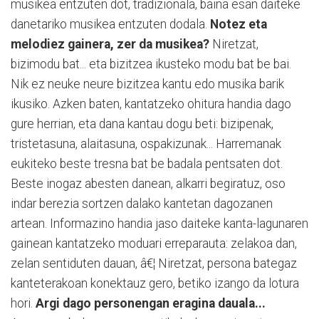
musikea entzuten dot, tradizionala, baina esan daiteke
danetariko musikea entzuten dodala.
Notez eta
melodiez gainera, zer da musikea?
Niretzat,
bizimodu bat... eta bizitzea ikusteko modu bat be bai.
Nik ez neuke neure bizitzea kantu edo musika barik
ikusiko. Azken baten, kantatzeko ohitura handia dago
gure herrian, eta dana kantau dogu beti: bizipenak,
tristetasuna, alaitasuna, ospakizunak... Harremanak
eukiteko beste tresna bat be badala pentsaten dot.
Beste inogaz abesten danean, alkarri begiratuz, oso
indar berezia sortzen dalako kantetan dagozanen
artean. Informazino handia jaso daiteke kanta-lagunaren
gainean kantatzeko moduari erreparauta: zelakoa dan,
zelan sentiduten dauan, â€¦ Niretzat, persona bategaz
kanteterakoan konektauz gero, betiko izango da lotura
hori.
Argi dago personengan eragina dauala...