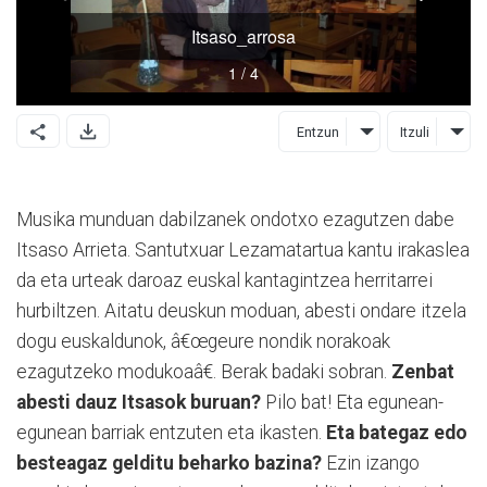
Entzun
Itzuli
Musika munduan dabilzanek ondotxo ezagutzen dabe
Itsaso Arrieta. Santutxuar Lezamatartua kantu irakaslea
da eta urteak daroaz euskal kantagintzea herritarrei
hurbiltzen. Aitatu deuskun moduan, abesti ondare itzela
dogu euskaldunok, â€œgeure nondik norakoak
ezagutzeko modukoaâ€. Berak badaki sobran.
Zenbat
abesti dauz Itsasok buruan?
Pilo bat! Eta egunean-
egunean barriak entzuten eta ikasten.
Eta bategaz edo
besteagaz gelditu beharko bazina?
Ezin izango