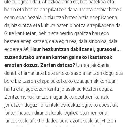
ulertu egiten dau. Ahozkoa arina da, bat-batekoa eta
behin eta barriro errepikatzen dana. Poeta arabiar batek
esan eban bezala, hizkuntza baten bizia errepikapena
da; hizkuntza eta kultura baten bihotza errepikapena da.
Gure kantuetan, behin eta berriro gabiltza hau edo
bestea errepikatzen, dala egiturea, dala sinboloa, dala
egoerea â€¦
Haur hezkuntzan dabilzanei, gurasoei...
zuzendutako umeen kanten gaineko ikastaroak
emoten dozuz. Zertan datzaz?
Umea jaiobarria
danetik hamar urte bete arteko sasoia lantzen dogu, eta
bere bizitzaren etapa bakotxeko ezaugarriak kontuan
hartu eta jagokozan kantu-jolasak aurkezten doguz.
Zentzumenak lantzen lagunduko deutsien kantak
jorratzen doguz: lo kantak, eskuakaz egiteko abestiak,
ibilten hasten diranerakoak, logikea eta memoria
lantzekoak, afektibidadea adierazotekoak, â€¦ Hitzen