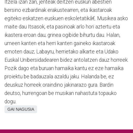
Itzela izan zan, jenteak deitzen euskun abestien
bersino ezbardinak erakustearren, eta ikastaroak
egiteko eskatzen euskuen eskoletatikâ€. Musikea asko
maite dau Itsasok, eta pasinoak arlo hori aztertu eta
ikastera eroan dau; grinea ogibide bihurtu dau. Halan,
umeen kanten eta herri kanten gaineko ikastaroak
emoten dauz; Labayru, herrietako alkarte eta Udako
Euskal Unibersidadearen bidez antolatzen dauz horreek.
Pozik dago eta buruan hamaika kantu ez eze hamaika
proiektu be badauzala azaldu jaku. Halanda be, ez
deuskuz horreek oraindino jakinarazo gura. Bardin
deutso, hurrengoan be musikan nahastuta topauko
dogu.
GAI NAGUSIA