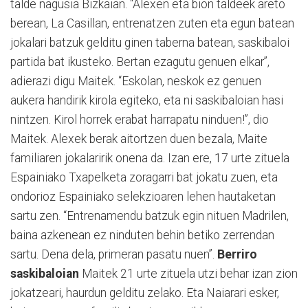
talde nagusia Bizkaian. “Alexen eta bion taldeek areto
berean, La Casillan, entrenatzen zuten eta egun batean
jokalari batzuk gelditu ginen taberna batean, saskibaloi
partida bat ikusteko. Bertan ezagutu genuen elkar”,
adierazi digu Maitek. “Eskolan, neskok ez genuen
aukera handirik kirola egiteko, eta ni saskibaloian hasi
nintzen. Kirol horrek erabat harrapatu ninduen!”, dio
Maitek. Alexek berak aitortzen duen bezala, Maite
familiaren jokalaririk onena da. Izan ere, 17 urte zituela
Espainiako Txapelketa zoragarri bat jokatu zuen, eta
ondorioz Espainiako selekzioaren lehen hautaketan
sartu zen. “Entrenamendu batzuk egin nituen Madrilen,
baina azkenean ez ninduten behin betiko zerrendan
sartu. Dena dela, primeran pasatu nuen”.
Berriro
saskibaloian
Maitek 21 urte zituela utzi behar izan zion
jokatzeari, haurdun gelditu zelako. Eta Naiarari esker,