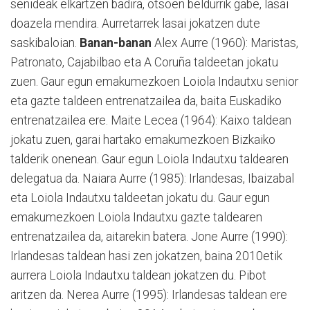
senideak elkartzen badira, otsoen beldurrik gabe, lasai
doazela mendira. Aurretarrek lasai jokatzen dute
saskibaloian.
Banan-banan
Alex Aurre (1960): Maristas,
Patronato, Cajabilbao eta A Coruña taldeetan jokatu
zuen. Gaur egun emakumezkoen Loiola Indautxu senior
eta gazte taldeen entrenatzailea da, baita Euskadiko
entrenatzailea ere. Maite Lecea (1964): Kaixo taldean
jokatu zuen, garai hartako emakumezkoen Bizkaiko
talderik onenean. Gaur egun Loiola Indautxu taldearen
delegatua da. Naiara Aurre (1985): Irlandesas, Ibaizabal
eta Loiola Indautxu taldeetan jokatu du. Gaur egun
emakumezkoen Loiola Indautxu gazte taldearen
entrenatzailea da, aitarekin batera. Jone Aurre (1990):
Irlandesas taldean hasi zen jokatzen, baina 2010etik
aurrera Loiola Indautxu taldean jokatzen du. Pibot
aritzen da. Nerea Aurre (1995): Irlandesas taldean ere