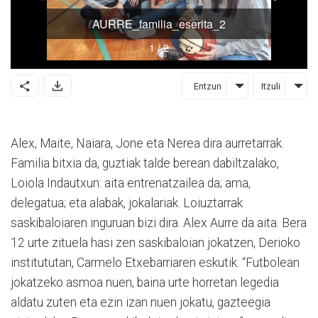
Entzun
Itzuli
Alex, Maite, Naiara, Jone eta Nerea dira aurretarrak.
Familia bitxia da, guztiak talde berean dabiltzalako,
Loiola Indautxun: aita entrenatzailea da; ama,
delegatua; eta alabak, jokalariak. Loiuztarrak
saskibaloiaren inguruan bizi dira. Alex Aurre da aita. Bera
12 urte zituela hasi zen saskibaloian jokatzen, Derioko
institututan, Carmelo Etxebarriaren eskutik. “Futbolean
jokatzeko asmoa nuen, baina urte horretan legedia
aldatu zuten eta ezin izan nuen jokatu, gazteegia