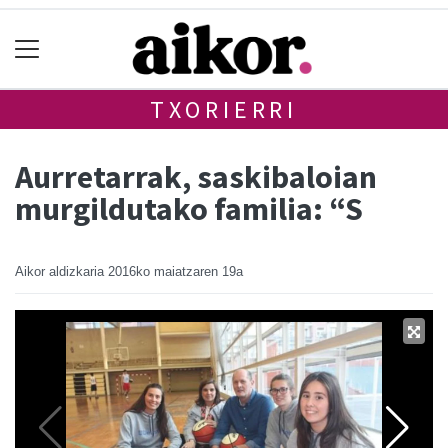
TXORIERRI
Aurretarrak, saskibaloian
murgildutako familia: “S
Aikor aldizkaria
2016ko maiatzaren 19a