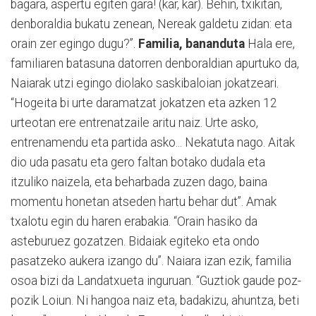
bagara, aspertu egiten gara! (kar, kar). Behin, txikitan,
denboraldia bukatu zenean, Nereak galdetu zidan: eta
orain zer egingo dugu?”.
Familia, bananduta
Hala ere,
familiaren batasuna datorren denboraldian apurtuko da,
Naiarak utzi egingo diolako saskibaloian jokatzeari.
“Hogeita bi urte daramatzat jokatzen eta azken 12
urteotan ere entrenatzaile aritu naiz. Urte asko,
entrenamendu eta partida asko... Nekatuta nago. Aitak
dio uda pasatu eta gero faltan botako dudala eta
itzuliko naizela, eta beharbada zuzen dago, baina
momentu honetan atseden hartu behar dut”. Amak
txalotu egin du haren erabakia. “Orain hasiko da
asteburuez gozatzen. Bidaiak egiteko eta ondo
pasatzeko aukera izango du”. Naiara izan ezik, familia
osoa bizi da Landatxueta inguruan. “Guztiok gaude poz-
pozik Loiun. Ni hangoa naiz eta, badakizu, ahuntza, beti