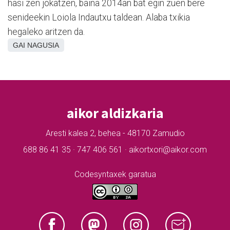
hasi zen jokatzen, baina 2014an bat egin zuen bere
senideekin Loiola Indautxu taldean. Alaba txikia
hegaleko aritzen da.
GAI NAGUSIA
aikor aldizkaria
Aresti kalea 2, behea - 48170 Zamudio
688 86 41 35 · 747 406 561 · aikortxori@aikor.com
Codesyntaxek garatua