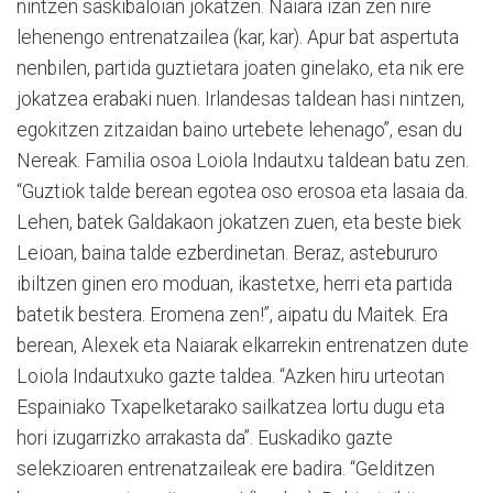
nintzen saskibaloian jokatzen. Naiara izan zen nire
lehenengo entrenatzailea (kar, kar). Apur bat aspertuta
nenbilen, partida guztietara joaten ginelako, eta nik ere
jokatzea erabaki nuen. Irlandesas taldean hasi nintzen,
egokitzen zitzaidan baino urtebete lehenago”, esan du
Nereak. Familia osoa Loiola Indautxu taldean batu zen.
“Guztiok talde berean egotea oso erosoa eta lasaia da.
Lehen, batek Galdakaon jokatzen zuen, eta beste biek
Leioan, baina talde ezberdinetan. Beraz, astebururo
ibiltzen ginen ero moduan, ikastetxe, herri eta partida
batetik bestera. Eromena zen!”, aipatu du Maitek. Era
berean, Alexek eta Naiarak elkarrekin entrenatzen dute
Loiola Indautxuko gazte taldea. “Azken hiru urteotan
Espainiako Txapelketarako sailkatzea lortu dugu eta
hori izugarrizko arrakasta da”. Euskadiko gazte
selekzioaren entrenatzaileak ere badira. “Gelditzen