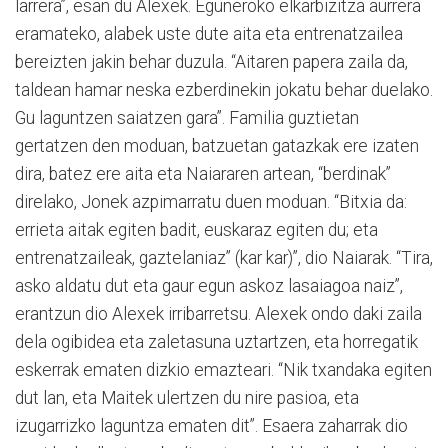
larrera”, esan du Alexek. Eguneroko elkarbizitza aurrera
eramateko, alabek uste dute aita eta entrenatzailea
bereizten jakin behar duzula. “Aitaren papera zaila da,
taldean hamar neska ezberdinekin jokatu behar duelako.
Gu laguntzen saiatzen gara”. Familia guztietan
gertatzen den moduan, batzuetan gatazkak ere izaten
dira, batez ere aita eta Naiararen artean, “berdinak”
direlako, Jonek azpimarratu duen moduan. “Bitxia da:
errieta aitak egiten badit, euskaraz egiten du; eta
entrenatzaileak, gaztelaniaz” (kar kar)”, dio Naiarak. “Tira,
asko aldatu dut eta gaur egun askoz lasaiagoa naiz”,
erantzun dio Alexek irribarretsu. Alexek ondo daki zaila
dela ogibidea eta zaletasuna uztartzen, eta horregatik
eskerrak ematen dizkio emazteari. “Nik txandaka egiten
dut lan, eta Maitek ulertzen du nire pasioa, eta
izugarrizko laguntza ematen dit”. Esaera zaharrak dio