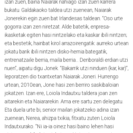
izan zuen, baina Naiarak nahiago izan zuen karrera
bukatu. Galdakaoko taldea utzi zuenean, Naiarak
Jonerekin egin zuen bat Irlandesas taldean. “Oso urte
gogorra izan zen niretzat. Alde batetik, enpresa-
ikasketak egiten hasi nintzelako eta kaskar ibili nintzen;
eta bestetik, hainbat kirol arrazoirengatik: aurreko urtean
jokatu barik ibili nintzen disko-hernia bategatik,
entrenatzaile berria, maila berria... Denboraldi erdian utzi
nuen”, aipatu digu Jonek. “Bakarrik utzi ninduen (kar, kar)”,
leporatzen dio txantxetan Naiarak Joneri. Hurrengo
urtean, 2010ean, Jone hasi zen berriro saskibaloian
jokatzen. Izan ere, Loiola Indautxu taldera joan zen
aitarekin eta Naiararekin. Ama ere sartu zen delegatu.
Eta duela urte bi, senior mailan jokatzeko adina izan
zuenean, Nerea, ahizpa txikia, fitxatu zuten Loiola
Indautxurako. “Ni ia-ia oinez hasi baino lehen hasi