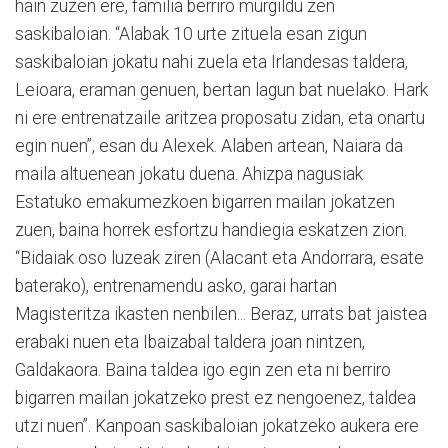
hain zuzen ere, familia berriro murgildu zen
saskibaloian. “Alabak 10 urte zituela esan zigun
saskibaloian jokatu nahi zuela eta Irlandesas taldera,
Leioara, eraman genuen, bertan lagun bat nuelako. Hark
ni ere entrenatzaile aritzea proposatu zidan, eta onartu
egin nuen”, esan du Alexek. Alaben artean, Naiara da
maila altuenean jokatu duena. Ahizpa nagusiak
Estatuko emakumezkoen bigarren mailan jokatzen
zuen, baina horrek esfortzu handiegia eskatzen zion.
“Bidaiak oso luzeak ziren (Alacant eta Andorrara, esate
baterako), entrenamendu asko, garai hartan
Magisteritza ikasten nenbilen... Beraz, urrats bat jaistea
erabaki nuen eta Ibaizabal taldera joan nintzen,
Galdakaora. Baina taldea igo egin zen eta ni berriro
bigarren mailan jokatzeko prest ez nengoenez, taldea
utzi nuen”. Kanpoan saskibaloian jokatzeko aukera ere