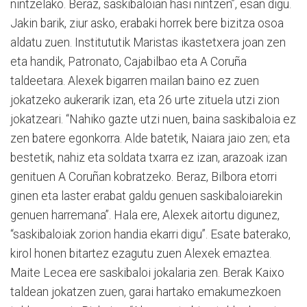
nintzelako. Beraz, saskibaloian hasi nintzen”, esan digu.
Jakin barik, ziur asko, erabaki horrek bere bizitza osoa
aldatu zuen. Institututik Maristas ikastetxera joan zen
eta handik, Patronato, Cajabilbao eta A Coruña
taldeetara. Alexek bigarren mailan baino ez zuen
jokatzeko aukerarik izan, eta 26 urte zituela utzi zion
jokatzeari. “Nahiko gazte utzi nuen, baina saskibaloia ez
zen batere egonkorra. Alde batetik, Naiara jaio zen; eta
bestetik, nahiz eta soldata txarra ez izan, arazoak izan
genituen A Coruñan kobratzeko. Beraz, Bilbora etorri
ginen eta laster erabat galdu genuen saskibaloiarekin
genuen harremana”. Hala ere, Alexek aitortu digunez,
“saskibaloiak zorion handia ekarri digu”. Esate baterako,
kirol honen bitartez ezagutu zuen Alexek emaztea.
Maite Lecea ere saskibaloi jokalaria zen. Berak Kaixo
taldean jokatzen zuen, garai hartako emakumezkoen