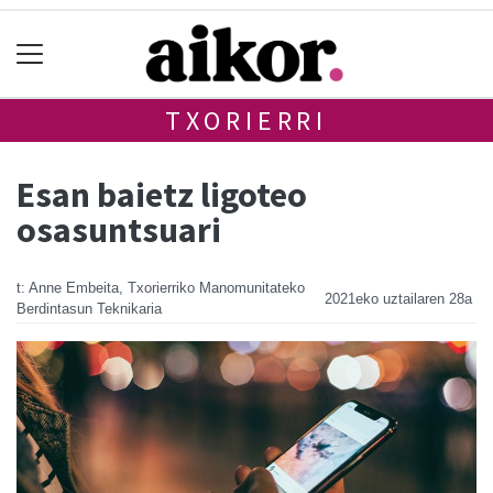
TXORIERRI
Esan baietz ligoteo
osasuntsuari
t: Anne Embeita, Txorierriko Manomunitateko
2021eko uztailaren 28a
Berdintasun Teknikaria