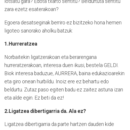
lotsatu gara? Edota txarto sentitu? Beldurtuta sentitu
zara ezetz esaterakoan?
Egoera desatseginak berriro ez bizitzeko hona hemen
ligoteo sanorako aholku batzuk:
1.Hurreratzea
Norbaitekin ligatzerakoan eta berarengana
hurreratzerakoan, interesa duen ikusi, bestela GELDI.
Biok interesa baduzue, AURRERA, baina edukazioarekin
eta giro onean hurbildu. Inoiz ere ez behartu edo
beldurtu. Zutaz paso egiten badu ez zaitez astuna izan
eta alde egin. Ez beti da ez!
2.Ligatzea dibertigarria da. Ala ez?
Ligatzea dibertigarria da parte hartzen dauden kide