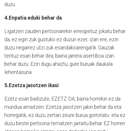
duzu.
4.Enpatia eduki behar da
Ligatzen zauden pertsonarekin errespetuz jokatu behar
da, ez egin zuk gustuko ez duzun ezer; izan ere, ezin
duzu negarrez utzi zuk esandakoarengatik. Gauzak
tentuz esan behar dira, baina jarrera asertiboa izan
behar duzu. Ezin dugu ahaztu, gure buruak daukala
lehentasuna.
5.Ezetza jasotzen ikasi
Ezetz esan badizute, EZETZ DA, baina horrekin ez da
mundua amaitzen. Ezetza jasotzen jakin behar da eta
horregatik, ez duzu zertan zeure burua gorrotatu
eta ez
duzu beste pertsona tematzen jarraitu behar. EZ horren