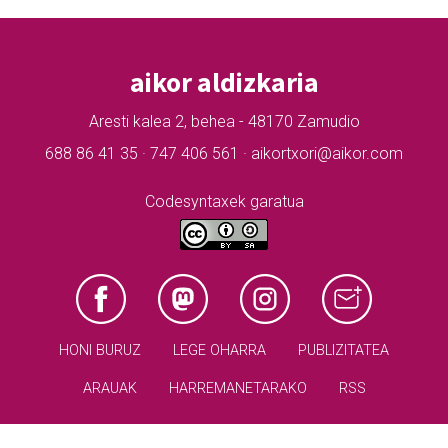
aikor aldizkaria
Aresti kalea 2, behea - 48170 Zamudio
688 86 41 35 · 747 406 561 · aikortxori@aikor.com
Codesyntaxek garatua
HONI BURUZ
LEGE OHARRA
PUBLIZITATEA
ARAUAK
HARREMANETARAKO
RSS