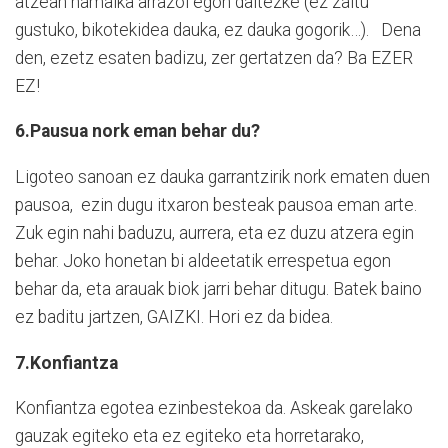
atzean hamaika arrazoi egon daitezke (ez zaitu
gustuko, bikotekidea dauka, ez dauka gogorik…).
Dena
den, ezetz esaten badizu, zer gertatzen da? Ba EZER
EZ!
6.Pausua nork eman behar du?
Ligoteo sanoan ez dauka garrantzirik nork ematen duen
pausoa,
ezin dugu itxaron besteak pausoa eman arte.
Zuk egin nahi baduzu, aurrera, eta ez duzu atzera egin
behar. Joko honetan bi aldeetatik errespetua egon
behar da, eta arauak biok jarri behar ditugu. Batek baino
ez baditu jartzen, GAIZKI. Hori ez da bidea.
7.Konfiantza
Konfiantza egotea ezinbestekoa da. Askeak garelako
gauzak egiteko eta ez egiteko eta horretarako,