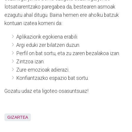
lotsatiarentzako paregabea da, bestearen asmoak
ezagutu ahal ditugu. Baina hemen ere aholku batzuk
kontuan izatea komeni da:
Aplikaziorik egokiena erabili.
Argi eduki zer bilatzen duzun.
Perfil on bat sortu, eta zu zaren bezalakoa izan.
Zintzoa izan.
Zure emozioak adierazi.
Konfiantzazko espazio bat sortu.
Gozatu udaz eta ligoteo osasuntsuaz!
GIZARTEA