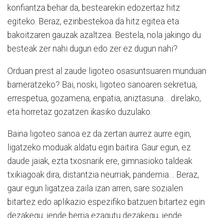
konfiantza behar da, bestearekin edozertaz hitz
egiteko. Beraz, ezinbestekoa da hitz egitea eta
bakoitzaren gauzak azaltzea. Bestela, nola jakingo du
besteak zer nahi dugun edo zer ez dugun nahi?
Orduan prest al zaude ligoteo osasuntsuaren munduan
barneratzeko? Bai, noski, ligoteo sanoaren sekretua,
errespetua, gozamena, enpatia, aniztasuna… direlako,
eta horretaz gozatzen ikasiko duzulako.
Baina ligoteo sanoa ez da zertan aurrez aurre egin,
ligatzeko moduak aldatu egin baitira. Gaur egun, ez
daude jaiak, ezta txosnarik ere, gimnasioko taldeak
txikiagoak dira, distantzia neurriak, pandemia… Beraz,
gaur egun ligatzea zaila izan arren, sare sozialen
bitartez edo aplikazio espezifiko batzuen bitartez egin
dezakegu: jende berria ezagutu dezakegu, jende