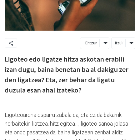
Entzun
Itzuli
Ligoteo edo ligatze hitza askotan erabili
izan dugu, baina benetan ba al dakigu zer
den ligatzea? Eta, zer behar da ligatu
duzula esan ahal izateko?
Ligoteoarena esparru zabala da, eta ez da bakarrik
norbaitekin liatzea, hitz egitea…, ligoteo sanoa jolasa
eta ondo pasatzea da, baina ligatzean zenbat aldiz