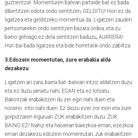
guztientzat. Momenturen batean partaide bat ez bada
dibertitzen edota ondo sentitzen, GELDITU! Hori ez da
ligatzea eta gelditzeko momentua da. Ligatzen zauden
pertsonarekin ondo sentitzen bazara ordea, eta zu
baino gehiago ez dela sentitzen baduzu, AURRERA!
Hori bai bada ligatzea eta bide horretatik ondo zabiltza.
3.Edozein momentutan, zure erabakia alda
dezakezu
Ligatzen ari zara, baina bat- batean iritziz aldatzen duzu
eta ez duzu jarraitu nahi, ESAN eta ez lotsatu.
Bakoitzak erabakitzen du zer egin nahi duen eta
noraino
iritsi nahi duen. Ez diozu ezer zor inori eta zure
gorputzaren inguruan ZUK erabakitzen duzu. ZUK
BAINO EZ! Nahiz eta hasieran baiezkoa eman, ezezkoa
eman dezakezu edozein momentutan; zuk erabakitzen