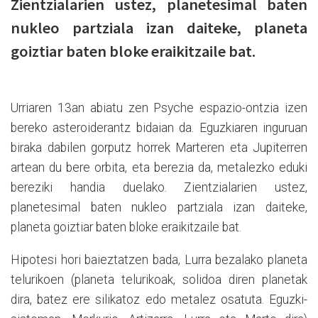
Zientzialarien ustez, planetesimal baten
nukleo partziala izan daiteke, planeta
goiztiar baten bloke eraikitzaile bat.
Urriaren 13an abiatu zen Psyche espazio-ontzia izen
bereko asteroiderantz bidaian da. Eguzkiaren inguruan
biraka dabilen gorputz horrek Marteren eta Jupiterren
artean du bere orbita, eta berezia da, metalezko eduki
bereziki handia duelako. Zientzialarien ustez,
planetesimal baten nukleo partziala izan daiteke,
planeta goiztiar baten bloke eraikitzaile bat.
Hipotesi hori baieztatzen bada, Lurra bezalako planeta
telurikoen (planeta telurikoak, solidoa diren planetak
dira, batez ere silikatoz edo metalez osatuta. Eguzki-