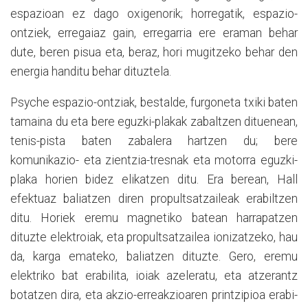
espazioan ez dago oxigenorik; horregatik, espazio-
ontziek, erregaiaz gain, erregarria ere eraman behar
dute, beren pisua eta, beraz, hori mugitzeko behar den
energia handitu behar dituztela.
Psyche espazio-ontziak, bestalde, furgoneta txiki baten
tamaina du eta bere eguzki-plakak zabaltzen dituenean,
tenis-pista baten zabalera hartzen du; bere
komunikazio- eta zientzia-tresnak eta motorra eguzki-
plaka horien bidez elikatzen ditu. Era berean, Hall
efektuaz baliatzen diren propultsatzaileak erabiltzen
ditu. Horiek eremu magnetiko batean harrapatzen
dituzte elektroiak, eta propultsatzailea ionizatzeko, hau
da, karga emateko, baliatzen dituzte. Gero, eremu
elektriko bat erabilita, ioiak azeleratu, eta atzerantz
botatzen dira, eta akzio-erreakzioaren printzipioa erabi-