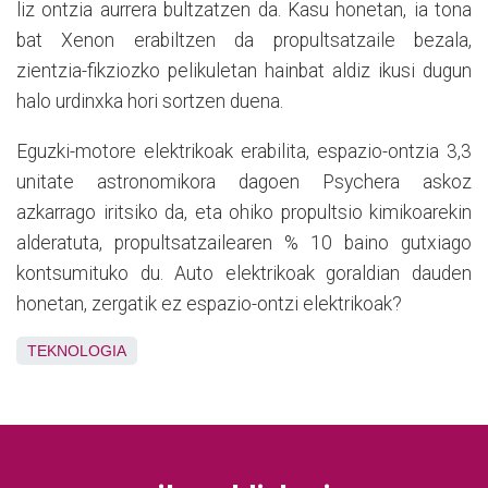
liz ontzia aurrera bultzatzen da. Kasu honetan, ia tona
bat Xenon erabiltzen da propultsatzaile bezala,
zientzia-fikziozko pelikuletan hainbat aldiz ikusi dugun
halo urdinxka hori sortzen duena.
Eguzki-motore elektrikoak erabilita, espazio-ontzia 3,3
unitate astronomikora dagoen Psychera askoz
azkarrago iritsiko da, eta ohiko propultsio kimikoarekin
alderatuta, propultsatzailearen % 10 baino gutxiago
kontsumituko du. Auto elektrikoak goraldian dauden
honetan, zergatik ez espazio-ontzi elektrikoak?
TEKNOLOGIA