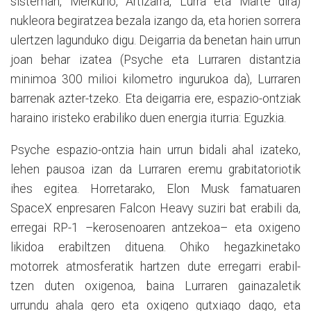
sisteman, Merkurio, Artizarra, Lurra eta Marte dira)
nukleora begiratzea bezala izango da, eta horien sorrera
ulertzen lagunduko digu. Deigarria da benetan hain urrun
joan behar izatea (Psyche eta Lurraren distantzia
minimoa 300 milioi kilometro ingurukoa da), Lurraren
barrenak azter-tzeko. Eta deigarria ere, espazio-ontziak
haraino iristeko erabiliko duen energia iturria: Eguzkia.
Psyche espazio-ontzia hain urrun bidali ahal izateko,
lehen pausoa izan da Lurraren eremu grabitatoriotik
ihes egitea. Horretarako, Elon Musk famatuaren
SpaceX enpresaren Falcon Heavy suziri bat erabili da,
erregai RP-1 –kerosenoaren antzekoa– eta oxigeno
likidoa erabiltzen dituena. Ohiko hegazkinetako
motorrek atmosferatik hartzen dute erregarri erabil-
tzen duten oxigenoa, baina Lurraren gainazaletik
urrundu ahala gero eta oxigeno gutxiago dago, eta