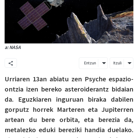
a: NASA
Entzun
Itzuli
Urriaren 13an abiatu zen Psyche espazio-
ontzia izen bereko asteroiderantz bidaian
da. Eguzkiaren inguruan biraka dabilen
gorputz horrek Marteren eta Jupiterren
artean du bere orbita, eta berezia da,
metalezko eduki bereziki handia duelako.