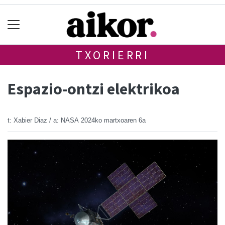
TXORIERRI
Espazio-ontzi elektrikoa
t: Xabier Diaz / a: NASA
2024ko martxoaren 6a