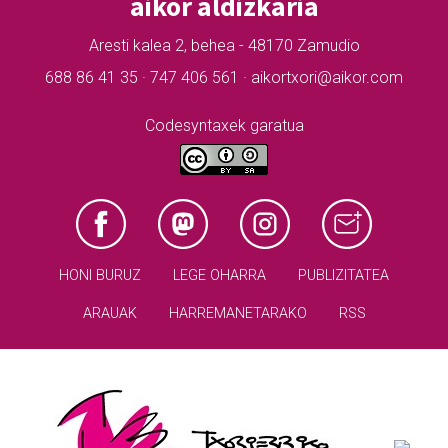
aikor aldizkaria
Aresti kalea 2, behea - 48170 Zamudio
688 86 41 35 · 747 406 561 · aikortxori@aikor.com
Codesyntaxek garatua
HONI BURUZ
LEGE OHARRA
PUBLIZITATEA
ARAUAK
HARREMANETARAKO
RSS