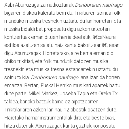
Xabi Aburruzaga zamudioztarrak
Denboraren naufrago
bigarren diskoa kaleratu berri du. Trikitiaren soinua folk
munduko musika tresnekin uztartu du lan horretan, eta
musika bidaldi bat proposatu digu azken urteotan
kontzertuak eman dituen herrialdeetatik. â€œNeure
estiloa azaltzen saiatu naiz kanta bakoitzeanâ€, esan
digu Aburruzagak. Horretarako, aire berria eman dio
ohiko trikitiari, eta folk mundutik datozen musika
tresnekin eta musika tresna estandarrekin uztartu du
soinu txikia.
Denboraren naufrago
lana izan da horren
emaitza. Bertan, Euskal Herriko musikari apartek hartu
dute parte: Mikel Markez, Joseba Tapia eta Oreka Tx
taldea, banaka batzuk baino ez aipatzearren.
Trikitilariaren azken lan hau 12 abestik osatzen dute.
Haietako hamar instrumentalak dira; eta beste biak,
hitza dutenak. Aburruzagak kanta guztiak konposatu