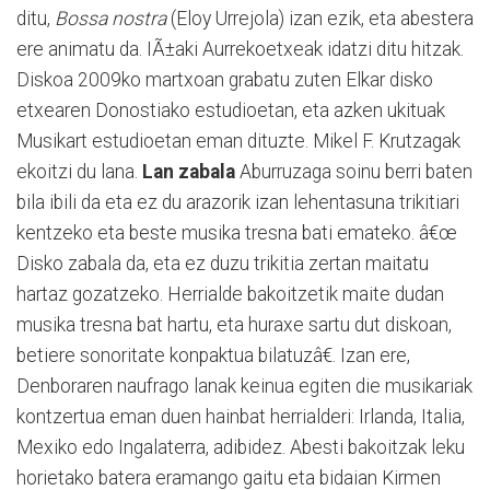
ditu,
Bossa nostra
(Eloy Urrejola) izan ezik, eta abestera
ere animatu da. IÃ±aki Aurrekoetxeak idatzi ditu hitzak.
Diskoa 2009ko martxoan grabatu zuten Elkar disko
etxearen Donostiako estudioetan, eta azken ukituak
Musikart estudioetan eman dituzte. Mikel F. Krutzagak
ekoitzi du lana.
Lan zabala
Aburruzaga soinu berri baten
bila ibili da eta ez du arazorik izan lehentasuna trikitiari
kentzeko eta beste musika tresna bati emateko. â€œ
Disko zabala da, eta ez duzu trikitia zertan maitatu
hartaz gozatzeko. Herrialde bakoitzetik maite dudan
musika tresna bat hartu, eta huraxe sartu dut diskoan,
betiere sonoritate konpaktua bilatuzâ€. Izan ere,
Denboraren naufrago lanak keinua egiten die musikariak
kontzertua eman duen hainbat herrialderi: Irlanda, Italia,
Mexiko edo Ingalaterra, adibidez. Abesti bakoitzak leku
horietako batera eramango gaitu eta bidaian Kirmen