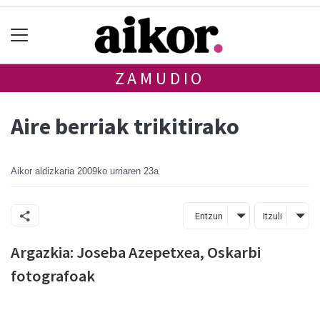
ZAMUDIO
Aire berriak trikitirako
Aikor aldizkaria
2009ko urriaren 23a
Entzun
Itzuli
Argazkia: Joseba Azepetxea, Oskarbi
fotografoak