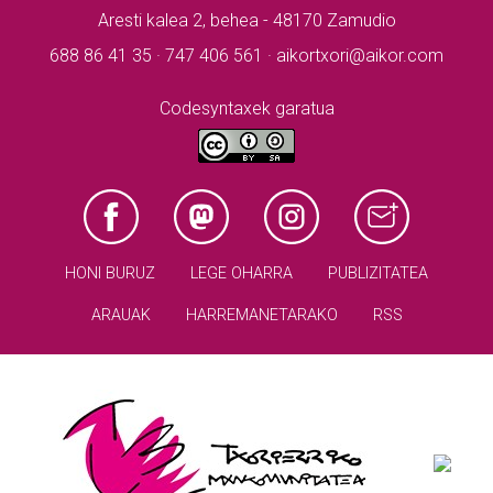
Aresti kalea 2, behea - 48170 Zamudio
688 86 41 35 · 747 406 561 · aikortxori@aikor.com
Codesyntaxek garatua
HONI BURUZ
LEGE OHARRA
PUBLIZITATEA
ARAUAK
HARREMANETARAKO
RSS