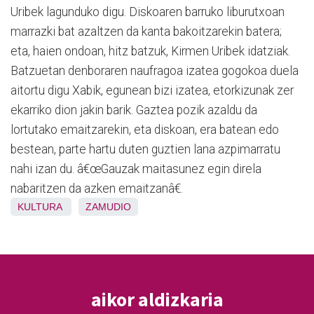
Uribek lagunduko digu. Diskoaren barruko liburutxoan
marrazki bat azaltzen da kanta bakoitzarekin batera;
eta, haien ondoan, hitz batzuk, Kirmen Uribek idatziak.
Batzuetan denboraren naufragoa izatea gogokoa duela
aitortu digu Xabik, egunean bizi izatea, etorkizunak zer
ekarriko dion jakin barik. Gaztea pozik azaldu da
lortutako emaitzarekin, eta diskoan, era batean edo
bestean, parte hartu duten guztien lana azpimarratu
nahi izan du. â€œGauzak maitasunez egin direla
nabaritzen da azken emaitzanâ€.
KULTURA
ZAMUDIO
aikor aldizkaria