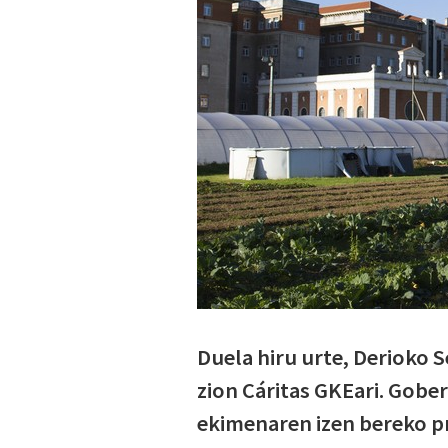
Duela hiru urte, Derioko 
zion Cáritas GKEari. Go
ekimenaren izen bereko pr