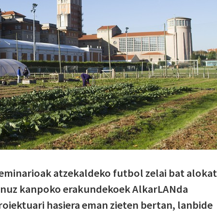
Seminarioak atzekaldeko futbol zelai bat aloka
bernuz kanpoko erakundekoek AlkarLANda
oiektuari hasiera eman zieten bertan, lanbide