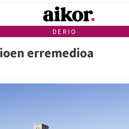
DERIO
rioen erremedioa