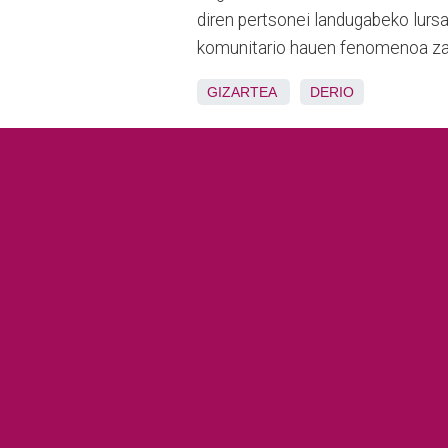
diren pertsonei landugabeko lursa
komunitario hauen fenomenoa zaz
GIZARTEA
DERIO