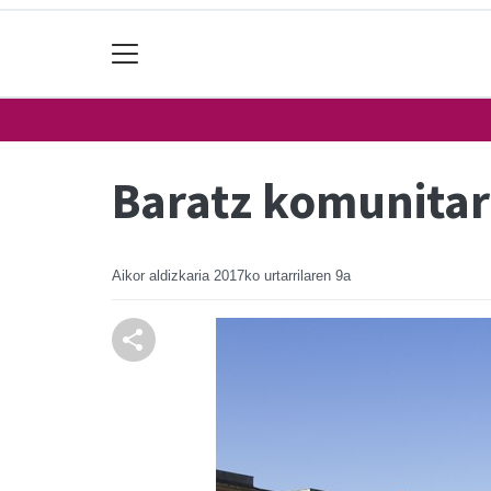
Baratz komunita
Aikor aldizkaria
2017ko urtarrilaren 9a