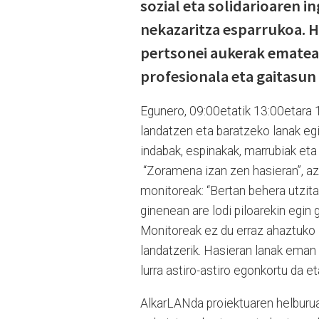
sozial eta solidarioaren 
nekazaritza esparrukoa. 
pertsonei aukerak ematea d
profesionala eta gaitasun
Egunero, 09:00etatik 13:00etara 1
landatzen eta baratzeko lanak eg
indabak, espinakak, marrubiak eta
“Zoramena izan zen hasieran”, az
monitoreak: “Bertan behera utzitak
ginenean are lodi piloarekin egin
Monitoreak ez du erraz ahaztuko 
landatzerik. Hasieran lanak eman z
lurra astiro-astiro egonkortu da e
AlkarLANda proiektuaren helburua 