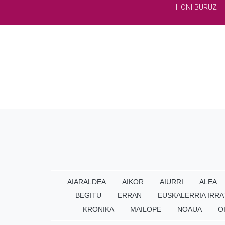
HONI BURUZ
AIARALDEA
AIKOR
AIURRI
ALEA
BEGITU
ERRAN
EUSKALERRIA IRRA
KRONIKA
MAILOPE
NOAUA
O