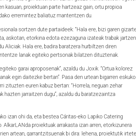
en kasuan, proiektuan parte hartzeaz gain, ortu propioa
dako erremintez baliatuz mantentzen du.
sionala sortzen dute partaideek: “Hala ere, bizi garen gizart
a, askotan, etorkina edota ezezaguna izateak trabak jartzen
u Aliciak. Hala ere, badira baratzera hurbiltzen diren
antentze lanak egiteko pertsonak bilatzen dituztenak.
 egiteko garai aproposenak”, azaldu du Joxik. “Ortua kolorez
 lanak egin daitezke bertan”. Pasa den urtean bigarren eskuko
rri zituzten euren kabuz bertan: “Horrela, neguan zehar
k hazten jarraitzen dugu”, azaldu du baratzezaintza
ko izan ohi da, eta bestea Cáritas-eko Lapiko Catering
. AlkarLANda proiektuak arrakasta izan arren, etorkizunera
ien artean, garrantzitsuenak bi dira: lehena, proiektutik irtet