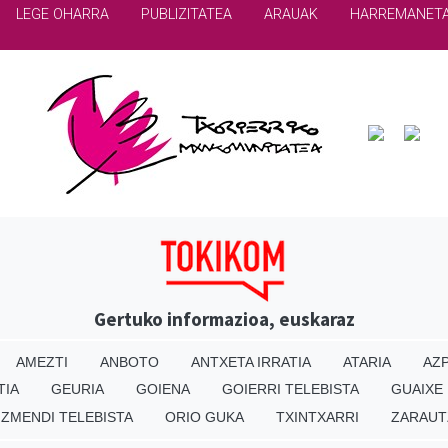
LEGE OHARRA
PUBLIZITATEA
ARAUAK
HARREMANET
Gertuko informazioa, euskaraz
AMEZTI
ANBOTO
ANTXETA IRRATIA
ATARIA
AZP
TIA
GEURIA
GOIENA
GOIERRI TELEBISTA
GUAIXE
IZMENDI TELEBISTA
ORIO GUKA
TXINTXARRI
ZARAUT