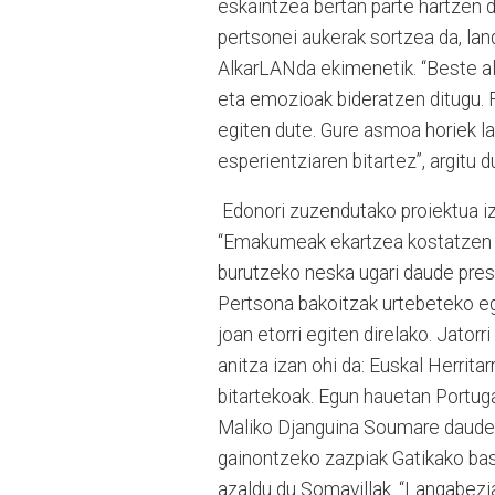
eskaintzea bertan parte hartzen 
pertsonei aukerak sortzea da, lan
AlkarLANda ekimenetik. “Beste al
eta emozioak bideratzen ditugu. F
egiten dute. Gure asmoa horiek l
esperientziaren bitartez”, argitu 
Edonori zuzendutako proiektua iz
“Emakumeak ekartzea kostatzen zai
burutzeko neska ugari daude prest
Pertsona bakoitzak urtebeteko ego
joan etorri egiten direlako. Jatorr
anitza izan ohi da: Euskal Herritar
bitartekoak. Egun hauetan Portug
Maliko Djanguina Soumare daude b
gainontzeko zazpiak Gatikako bas
azaldu du Somavillak. “Langabezi