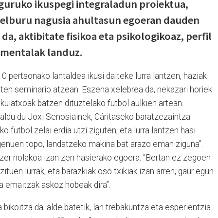
inguruko ikuspegi integraladun proiektua,
Helburu nagusia ahultasun egoeran dauden
a, aktibitate fisikoa eta psikologikoaz, perfil
 mentalak landuz.
0 pertsonako lantaldea ikusi daiteke lurra lantzen, haziak
iten seminario atzean. Eszena xelebrea da, nekazari horiek
 kuiatxoak batzen dituztelako futbol aulkien artean.
aldu du Joxi Senosiainek, Cáritaseko baratzezaintza
o futbol zelai erdia utzi ziguten, eta lurra lantzen hasi
 genuen topo, landatzeko makina bat arazo eman ziguna”.
zer nolakoa izan zen hasierako egoera: “Bertan ez zegoen
ituen lurrak, eta barazkiak oso txikiak izan arren, gaur egun
ta emaitzak askoz hobeak dira”.
bikoitza da: alde batetik, lan trebakuntza eta esperientzia