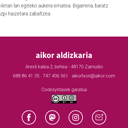
iletan lan egiteko aukera ematea. Bigarrena, baratz
pi haizetara zabaltzea.
aikor aldizkaria
Aresti kalea 2, behea - 48170 Zamudio
688 86 41 35 · 747 406 561 · aikortxori@aikor.com
Codesyntaxek garatua