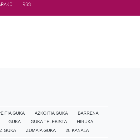
ARAKO
RSS
EITIA GUKA
AZKOITIA GUKA
BARRENA
GUKA
GUKA TELEBISTA
HIRUKA
Z GUKA
ZUMAIA GUKA
28 KANALA