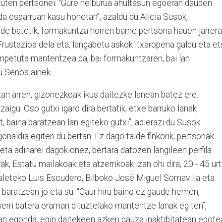
duten pertsonei: “Gure helburua ahultasun egoeran dauden
da esparruan kasu honetan”, azaldu du Alicia Susok,
de batetik, formakuntza horren barne pertsona hauen jarrera
rustazioa dela eta, langabetu askok itxaropena galdu eta et
anpetuta mantentzea da, bai formakuntzaren, bai lan
du Senosiainek.
an arren, gizonezkoak ikus daitezke lanean batez ere:
gu. Oso gutxi igaro dira bertatik; etxe barruko lanak
, baina baratzean lan egiteko gutxi”, adierazi du Susok.
naldia egiten du bertan. Ez dago talde finkorik, pertsonak
i eta adinarei dagokionez, bertara datozen langileen perfila
rak, Estatu mailakoak eta atzerrikoak izan ohi dira, 20 - 45 ur
aleteko Luis Escudero, Bilboko José Miguel Somavilla eta
aratzean jo eta su: “Gaur hiru baino ez gaude hemen,
erri batera eraman dituztelako mantentze lanak egiten”,
an egonda, egin daitekeen azken gauza inaktibitatean egote