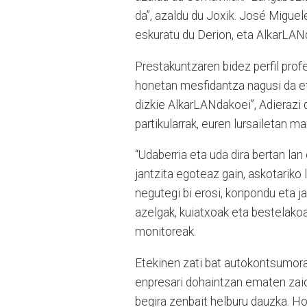
da”, azaldu du Joxik. José Miguel
eskuratu du Derion, eta AlkarLAN
Prestakuntzaren bidez perfil profe
honetan mesfidantza nagusi da et
dizkie AlkarLANdakoei”, Adierazi d
partikularrak, euren lursailetan m
“Udaberria eta uda dira bertan lan
jantzita egoteaz gain, askotariko
negutegi bi erosi, konpondu eta ja
azelgak, kuiatxoak eta bestelakoa
monitoreak.
Etekinen zati bat autokontsumora
enpresari dohaintzan ematen zaio
begira zenbait helburu dauzka. Hor