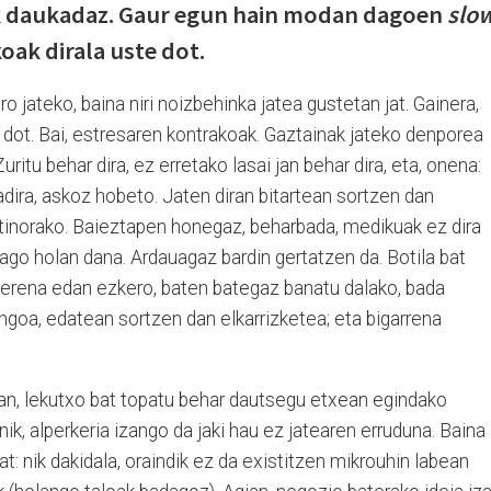
k daukadaz. Gaur egun hain modan dagoen
slo
oak dirala uste dot.
 jateko, baina niri noizbehinka jatea gustetan jat. Gainera,
 dot. Bai, estresaren kontrakoak. Gaztainak jateko denporea
Zuritu behar dira, ez erretako lasai jan behar dira, eta, onena:
dira, askoz hobeto. Jaten diran bitartean sortzen dan
stinorako. Baieztapen honegaz, beharbada, medikuak ez dira
nago holan dana. Ardauagaz bardin gertatzen da. Botila bat
herena edan ezkero, baten bategaz banatu dalako, bada
ngoa, edatean sortzen dan elkarrizketea; eta bigarrena
an, lekutxo bat topatu behar dautsegu etxean egindako
ik, alperkeria izango da jaki hau ez jatearen erruduna. Baina
: nik dakidala, oraindik ez da existitzen mikrouhin labean