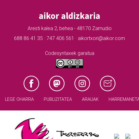
aikor aldizkaria
Aresti kalea 2, behea - 48170 Zamudio
688 86 41 35 · 747 406 561 · aikortxori@aikor.com
Codesyntaxek garatua
LEGE OHARRA
PUBLIZITATEA
ARAUAK
HARREMANET