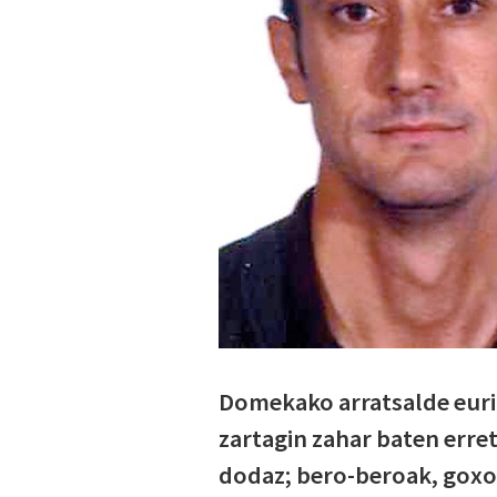
Domekako arratsalde euri
zartagin zahar baten erre
dodaz; bero-beroak, goxo