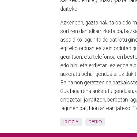
sartzeko erdi egindako gaztainari
daiteke.
Azkenean, gaztainak, taloa edo mo
sortzen dan elkarrizketa da, bazka
aspaldiko lagun talde bat lotu gi
egiteko orduan ea zein ordutan g
geuntson, eta telefonoaren beste
edo hiru eta erdietan; ez egoala 
aukeratu behar genduala. Ez dakit 
Baina non geratzen da bazkalost
Guk bigarrena aukeratu genduan, e
errezetari jarraitzen, berbetan l
lagunen bat, bion artean jateko. Tx
IRITZIA
DERIO