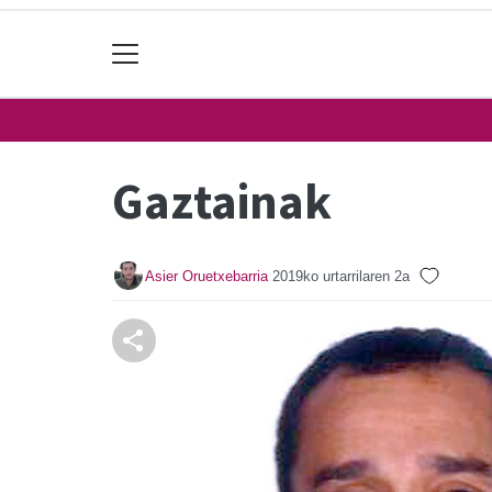
Gaztainak
Asier Oruetxebarria
2019ko urtarrilaren 2a