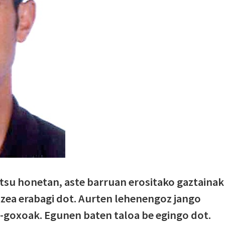
tsu honetan, aste barruan erositako gaztainak
tzea erabagi dot. Aurten lehenengoz jango
-goxoak. Egunen baten taloa be egingo dot.