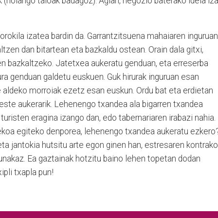
k (holango taloak badagoz). Agian, negozio baterako ideia iz
rokila izatea bardin da. Garrantzitsuena mahaiaren inguruan
ltzen dan bitartean eta bazkaldu ostean. Orain dala gitxi,
nen bazkaltzeko. Jatetxea aukeratu genduan, eta erreserba
ura genduan galdetu euskuen. Guk hirurak inguruan esan
 aldeko morroiak ezetz esan euskun. Ordu bat eta erdietan
beste aukerarik. Lehenengo txandea ala bigarren txandea
turisten eragina izango dan, edo tabernariaren irabazi nahia.
ekoa egiteko denporea, lehenengo txandea aukeratu ezkero
ta jantokia hutsitu arte egon ginen han, estresaren kontrako
agunakaz. Ea gaztainak hotzitu baino lehen topetan dodan
ipli txapla pun!