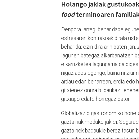
Holango jakiak gustukoa
food
terminoaren familiak
Denpora larregi behar dabe egunero
estresaren kontrakoak dirala uste
behar da; ezin dira arin baten jan. 
lagunen bategaz alkarbanatzen ba
elkarrizketea lagungarria da dige
nigaz ados egongo, baina ni ziur 
ardau edan beharrean, erdia edo 
gitxienez onura bi daukaz: lehene
gitxiago edate horregaz dator.
Globalizazio gastronomiko honet
gaztainak moduko jakiei. Seguruen
gaztainek badaukie berezitasun bat