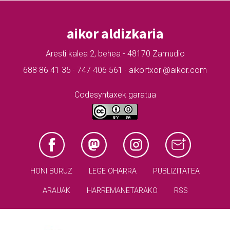
aikor aldizkaria
Aresti kalea 2, behea - 48170 Zamudio
688 86 41 35 · 747 406 561 · aikortxori@aikor.com
Codesyntaxek garatua
HONI BURUZ
LEGE OHARRA
PUBLIZITATEA
ARAUAK
HARREMANETARAKO
RSS