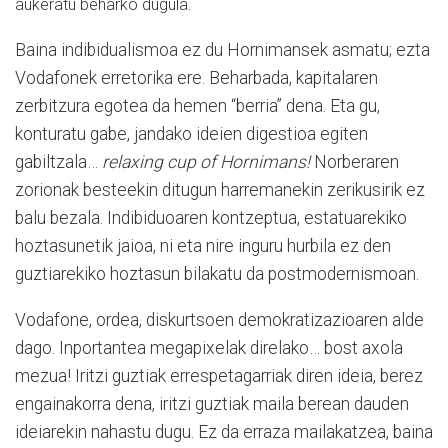
aukeratu beharko dugula.
Baina indibidualismoa ez du Hornimansek asmatu; ezta
Vodafonek erretorika ere. Beharbada, kapitalaren
zerbitzura egotea da hemen “berria” dena. Eta gu,
konturatu gabe, jandako ideien digestioa egiten
gabiltzala…
relaxing cup of Hornimans!
Norberaren
zorionak besteekin ditugun harremanekin zer­ikusirik ez
balu bezala. Indibiduoaren kontzeptua, estatuarekiko
hoztasunetik jaioa, ni eta nire inguru hurbila ez den
guztiarekiko hoztasun bilakatu da postmodernismoan.
Vodafone, ordea, diskurtsoen demokratizazioaren alde
dago. Inportantea megapixelak direlako… bost axola
mezua! Iritzi guztiak errespetagarriak diren ideia, berez
engainakorra dena, iritzi guztiak maila berean dauden
ideiarekin nahastu dugu. Ez da erraza mailakatzea, baina