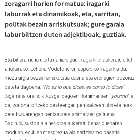
zoragarri horien formatua: iragarki
laburrak eta dinamikoak, eta, sarritan,
politak bezain arriskutsuak; gure garaia
laburbiltzen duten adjektiboak, guztiak.
Eta biharamuna ulertu nahian, gaur iragarki bi aukeratu ditut
analisirako. Lehena Vodafoneren aspaldiko iragarkia da,
mezu argia bezain arriskutsua duena eta erdi egien pozoiaz
beteta dagoena:
“No es lo que dices, es cómo lo dices”.
Bigarrena oraindik ikusgai dagoen Hornimansen “
yoismo
”-a
da, zoriona lortzeko besteengan pentsatzeari utzi eta nork
bere buruarengan pentsatzera animatzen gaituena.
Badirudi, sustoa ala heriotza aukeratu behar duenaren
moduan, edukien mesprezua ala nartzisismo basatia