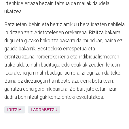
irtenbide erraza bezain faltsua da mailak daudela
ukatzea.
Batzuetan, behin eta berriz artikulu bera idazten nabilela
iruditzen zait: Aristotelesen orekarena. Bizitza bakarra
dugu eta gutako bakoitza bakarra da munduan, baina ez
gaude bakarrik. Besteekiko errespetua eta
erantzukizuna norberekoikeria eta indibidualismoaren
truke aldatu nahi baditugu, edo edukiak zeuden lekuan
itxurakeria jarri nahi badugu, aurrera; zilegi izan daiteke.
Baina ez diezaiogun hainbeste azukrerik bota teari,
garratza dena gordinik barrura. Zerbait jatekotan, izan
dadila behintzat guk kontzienteki eskatutakoa.
IRITZIA
LARRABETZU