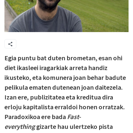
Egia puntu bat duten brometan, esan ohi
diet ikasleei iragarkiak arreta handiz
ikusteko, eta komunera joan behar badute
pelikula ematen dutenean joan daitezela.
Izan ere, publizitatea eta kreditua dira
erloju kapitalista erraldoi honen orratzak.
Paradoxikoa ere bada
Fast-
everything
gizarte hau ulertzeko pista