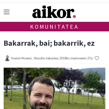
KOMUNITATEA
Bakarrak, bai; bakarrik, ez
Imanol Alvarez, filosofia irakaslea
2019ko martxoaren 27a