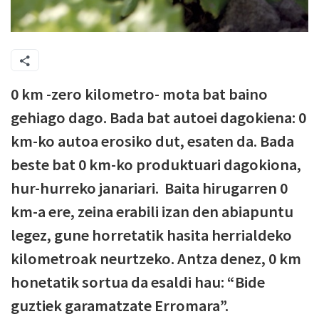
0 km -zero kilometro- mota bat baino
gehiago dago. Bada bat autoei dagokiena: 0
km-ko autoa erosiko dut, esaten da. Bada
beste bat 0 km-ko produktuari dagokiona,
hur-hurreko janariari.
Baita hirugarren 0
km-a ere, zeina erabili izan den abiapuntu
legez, gune horretatik hasita herrialdeko
kilometroak neurtzeko. Antza denez, 0 km
honetatik sortua da esaldi hau: “Bide
guztiek garamatzate Erromara”.