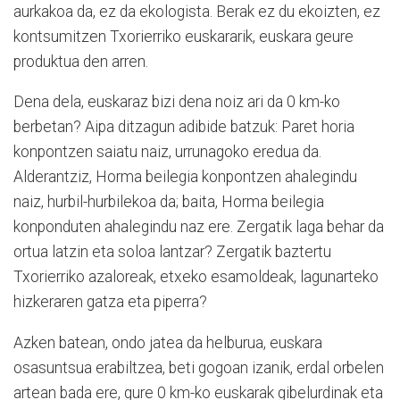
aurkakoa da, ez da ekologista. Berak ez du ekoizten, ez
kontsumitzen Txorierriko euskararik, euskara geure
produktua den arren.
Dena dela, euskaraz bizi dena noiz ari da 0 km-ko
berbetan? Aipa ditzagun adibide batzuk: Paret horia
konpontzen saiatu naiz, urrunagoko eredua da.
Alderantziz, Horma beilegia konpontzen ahalegindu
naiz, hurbil-hurbilekoa da; baita, Horma beilegia
konponduten ahalegindu naz ere. Zergatik laga behar da
ortua latzin eta soloa lantzar? Zergatik baztertu
Txorierriko azaloreak, etxeko esamoldeak, lagunarteko
hizkeraren gatza eta piperra?
Azken batean, ondo jatea da helburua, euskara
osasuntsua erabiltzea, beti gogoan izanik, erdal orbelen
artean bada ere, gure 0 km-ko euskarak gibelurdinak eta