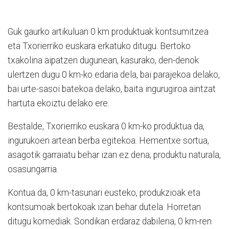
Guk gaurko artikuluan 0 km produktuak kontsumitzea
eta Txorierriko euskara erkatuko ditugu. Bertoko
txakolina aipatzen dugunean, kasurako, den-denok
ulertzen dugu 0 km-ko edaria dela, bai parajekoa delako,
bai urte-sasoi batekoa delako, baita ingurugiroa aintzat
hartuta ekoiztu delako ere.
Bestalde, Txorierriko euskara 0 km-ko produktua da,
ingurukoen artean berba egitekoa. Hementxe sortua,
asagotik garraiatu behar izan ez dena; produktu naturala,
osasungarria.
Kontua da, 0 km-tasunari eusteko, produkzioak eta
kontsumoak bertokoak izan behar dutela. Horretan
ditugu komediak. Sondikan erdaraz dabilena, 0 km-ren