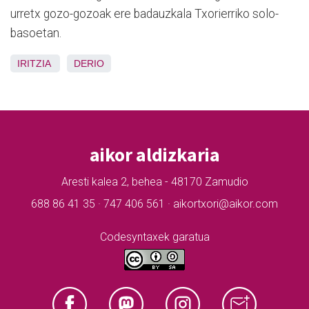
urretx gozo-gozoak ere badauzkala Txorierriko solo-
basoetan.
IRITZIA
DERIO
aikor aldizkaria
Aresti kalea 2, behea - 48170 Zamudio
688 86 41 35 · 747 406 561 · aikortxori@aikor.com
Codesyntaxek garatua