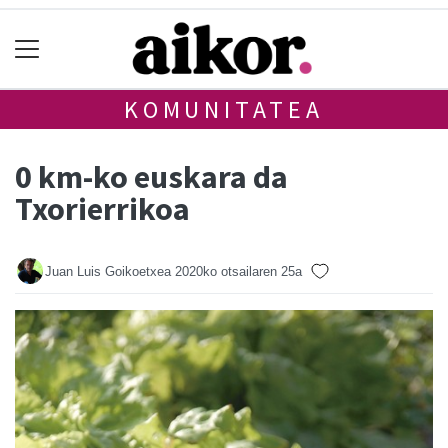
KOMUNITATEA
0 km-ko euskara da
Txorierrikoa
Juan Luis Goikoetxea
2020ko otsailaren 25a