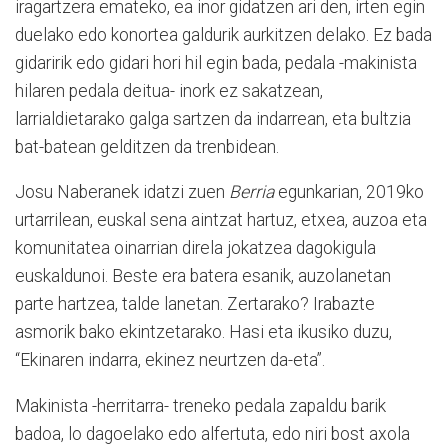
iragartzera emateko, ea inor gidatzen ari den, irten egin
duelako edo konortea galdurik aurkitzen delako. Ez bada
gidaririk edo gidari hori hil egin bada, pedala -makinista
hilaren pedala deitua- inork ez sakatzean,
larrialdietarako galga sartzen da indarrean, eta bultzia
bat-batean gelditzen da trenbidean.
Josu Naberanek idatzi zuen
Berria
egunkarian, 2019ko
urtarrilean, euskal sena aintzat hartuz, etxea, auzoa eta
komunitatea oinarrian direla jokatzea dagokigula
euskaldunoi. Beste era batera esanik, auzolanetan
parte hartzea, talde lanetan. Zertarako? Irabazte
asmorik bako ekintzetarako. Hasi eta ikusiko duzu,
“Ekinaren indarra, ekinez neurtzen da-eta”.
Makinista -herritarra- treneko pedala zapaldu barik
badoa, lo dagoelako edo alfertuta, edo niri bost axola