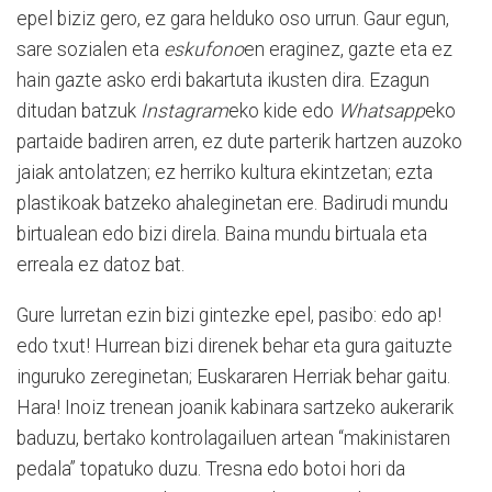
epel biziz gero, ez gara helduko oso urrun. Gaur egun,
sare sozialen eta
eskufono
en eraginez, gazte eta ez
hain gazte asko erdi bakartuta ikusten dira. Ezagun
ditudan batzuk
Instagram
eko kide edo
Whatsapp
eko
partaide badiren arren, ez dute parterik hartzen auzoko
jaiak antolatzen; ez herriko kultura ekintzetan; ezta
plastikoak batzeko ahaleginetan ere. Badirudi mundu
birtualean edo bizi direla. Baina mundu birtuala eta
erreala ez datoz bat.
Gure lurretan ezin bizi gintezke epel, pasibo: edo ap!
edo txut! Hurrean bizi direnek behar eta gura gaituzte
inguruko zereginetan; Euskararen Herriak behar gaitu.
Hara! Inoiz trenean joanik kabinara sartzeko aukerarik
baduzu, bertako kontrolagailuen artean “makinistaren
pedala” topatuko duzu. Tresna edo botoi hori da