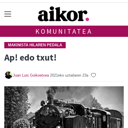
KOMUNITATEA
MAKINISTA HILAREN PEDALA
Ap! edo txut!
Juan Luis Goikoetxea
2021eko uztailaren 23a