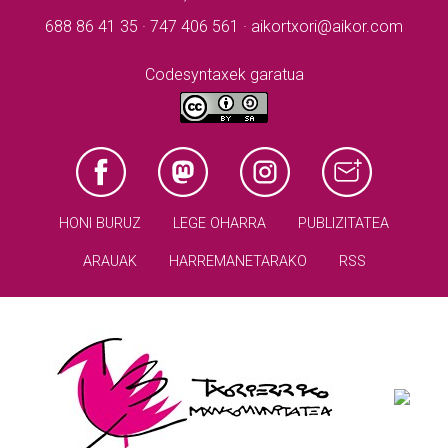
688 86 41 35 · 747 406 561 · aikortxori@aikor.com
Codesyntaxek garatua
HONI BURUZ
LEGE OHARRA
PUBLIZITATEA
ARAUAK
HARREMANETARAKO
RSS