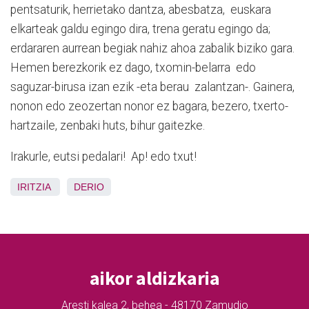
pentsaturik, herrietako dantza, abesbatza, euskara
elkarteak galdu egingo dira, trena geratu egingo da;
erdararen aurrean begiak nahiz ahoa zabalik biziko gara.
Hemen berezkorik ez dago, txomin-belarra edo
saguzar-birusa izan ezik -eta berau zalantzan-. Gainera,
nonon edo zeozertan nonor ez bagara, bezero, txerto-
hartzaile, zenbaki huts, bihur gaitezke.
Irakurle, eutsi pedalari! Ap! edo txut!
IRITZIA
DERIO
aikor aldizkaria
Aresti kalea 2, behea - 48170 Zamudio