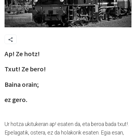
Ap! Ze hotz!
Txut! Ze bero!
Baina orain;
ez gero.
Ur hotza ukitukeran ap! esaten da, eta beroa bada txut!.
Epelagatik, ostera, ez da holakorik esaten. Egia esan,