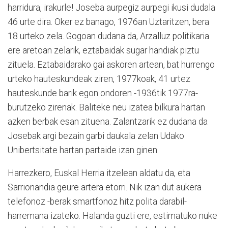
harridura, irakurle! Joseba aurpegiz aurpegi ikusi dudala
46 urte dira. Oker ez banago, 1976an Uztaritzen, bera
18 urteko zela. Gogoan dudana da, Arzalluz politikaria
ere aretoan zelarik, eztabaidak sugar handiak piztu
zituela. Eztabaidarako gai askoren artean, bat hurrengo
urteko hauteskundeak ziren, 1977koak, 41 urtez
hauteskunde barik egon ondoren -1936tik 1977ra-
burutzeko zirenak. Baliteke neu izatea bilkura hartan
azken berbak esan zituena. Zalantzarik ez dudana da
Josebak argi bezain garbi daukala zelan Udako
Unibertsitate hartan partaide izan ginen.
Harrezkero, Euskal Herria itzelean aldatu da, eta
Sarrionandia geure artera etorri. Nik izan dut aukera
telefonoz -berak smartfonoz hitz polita darabil-
harremana izateko. Halanda guzti ere, estimatuko nuke