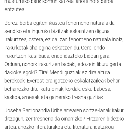
musturreko barik komunikatzea, ahots hots beroa
entzutea.
Berez, berba egiten ikastea fenomeno naturala da,
sendiko eta inguruko bizitzak eskaintzen diguna.
Irakurtzea, ostera, ez da izan fenomeno naturala inoiz;
irakurketak ahalegina eskatzen du. Gero, ondo
irakurtzen ikasi bada, ondo idazteko bidean gara.
Orduan, nonork irakurtzen badaki, edozein liburu gerta
dakioke egoki? Tira! Mendi guztiak ez dira altura
berekoak. Everest-era igotzeko eskalatzaileak behar-
beharrezko ditu: katu-oinak, kordak, esku-babesa,
kaskoa, arnesak eta gainerako tresna guztiak.
Joseba Sarrionandia Uribelarrearen sortze-lanak irakur
ditzagun, zer tresneria da oinarrizko? Hitzaren bidezko
artea, ahozko literaturakoa eta literatura idatzikoa