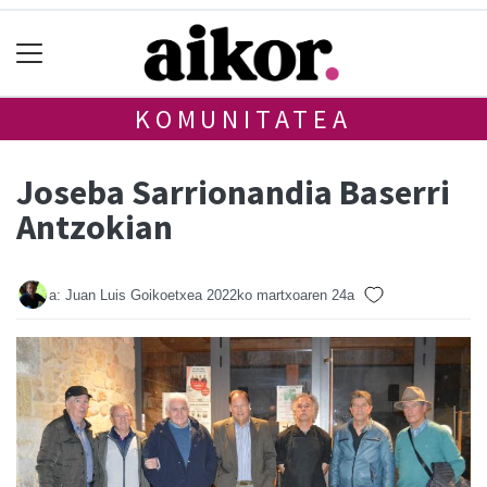
KOMUNITATEA
Joseba Sarrionandia Baserri
Antzokian
a: Juan Luis Goikoetxea
2022ko martxoaren 24a