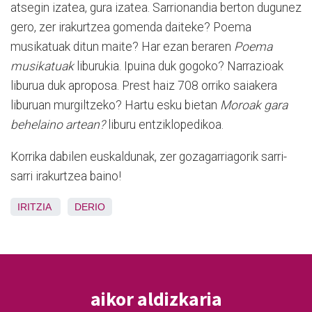
atsegin izatea, gura izatea. Sarrionandia berton dugunez
gero, zer irakurtzea gomenda daiteke? Poema
musikatuak ditun maite? Har ezan beraren
Poema
musikatuak
liburukia. Ipuina duk gogoko? Narrazioak
liburua duk aproposa. Prest haiz 708 orriko saiakera
liburuan murgiltzeko? Hartu esku bietan
Moroak gara
behelaino artean?
liburu entziklopedikoa.
Korrika dabilen euskaldunak, zer gozagarriagorik sarri-
sarri irakurtzea baino!
IRITZIA
DERIO
aikor aldizkaria