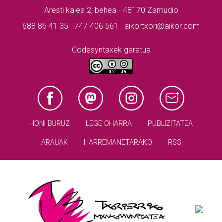
Aresti kalea 2, behea - 48170 Zamudio
688 86 41 35 · 747 406 561 · aikortxori@aikor.com
Codesyntaxek garatua
HONI BURUZ
LEGE OHARRA
PUBLIZITATEA
ARAUAK
HARREMANETARAKO
RSS