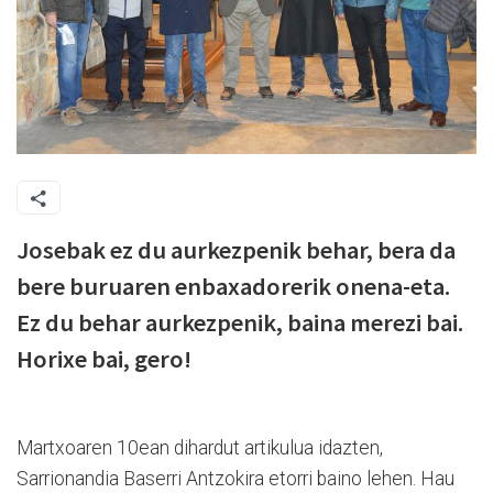
Josebak ez du aurkezpenik behar, bera da
bere buruaren enbaxadorerik onena-eta.
Ez du behar aurkezpenik, baina merezi bai.
Horixe bai, gero!
Martxoaren 10ean dihardut artikulua idazten,
Sarrionandia Baserri Antzokira etorri baino lehen. Hau