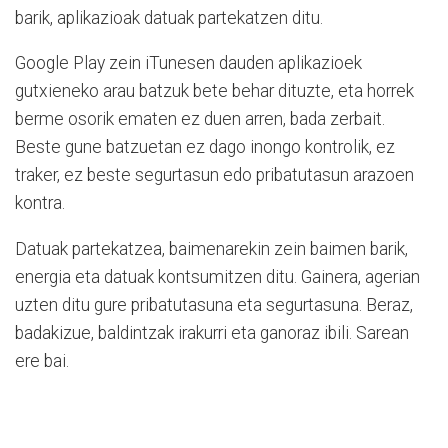
barik, aplikazioak datuak partekatzen ditu.
Google Play zein iTunesen dauden aplikazioek
gutxieneko arau batzuk bete behar dituzte, eta horrek
berme osorik ematen ez duen arren, bada zerbait.
Beste gune batzuetan ez dago inongo kontrolik, ez
traker, ez beste segurtasun edo pribatutasun arazoen
kontra.
Datuak partekatzea, baimenarekin zein baimen barik,
energia eta datuak kontsumitzen ditu. Gainera, agerian
uz­ten ditu gure pribatutasuna eta segurtasuna. Beraz,
badakizue, baldintzak irakurri eta ganoraz ibili. Sarean
ere bai.