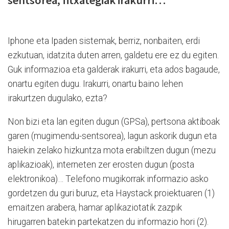
Iphone eta Ipaden sistemak, berriz, nonbaiten, erdi
ezkutuan, idatzita duten arren, galdetu ere ez du egiten.
Guk informazioa eta galderak irakurri, eta ados bagaude,
onartu egiten dugu. Irakurri, onartu baino lehen
irakurtzen dugulako, ezta?
Non bizi eta lan egiten dugun (GPSa), pertsona aktiboak
garen (mugimendu-sentsorea), lagun askorik dugun eta
haiekin zelako hizkuntza mota erabiltzen dugun (mezu
aplikazioak), interneten zer erosten dugun (posta
elektronikoa)… Telefono mugikorrak informazio asko
gor­detzen du guri buruz, eta Haystack proiektuaren (1)
emaitzen arabera, hamar aplikaziotatik zazpik
hirugarren batekin partekatzen du informazio hori (2).