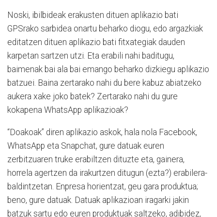
Noski, ibilbideak erakusten dituen aplikazio bati
GPSrako sarbidea onartu beharko diogu, edo argazkiak
editatzen dituen aplikazio bati fitxategiak dauden
karpetan sartzen utzi. Eta erabili nahi ba­ditugu,
baimenak bai ala bai emango be­harko dizkiegu aplikazio
batzuei. Baina zertarako nahi du bere kabuz abiatzeko
aukera xake joko batek? Zertarako nahi du gure
kokapena WhatsApp aplikazioak?
“Doakoak” diren aplikazio askok, hala nola Facebook,
WhatsApp eta Snapchat, gure datuak euren
zerbitzuaren truke erabiltzen dituzte eta, gainera,
horrela agertzen da irakurtzen ditugun (ezta?) erabilera-
baldintzetan. Enpresa horientzat, geu gara produktua;
beno, gure datuak. Datuak aplikazioan iragarki jakin
batzuk sartu edo euren produktuak saltzeko, adibidez,