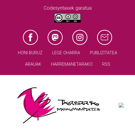
Codesyntaxek garatua
HONI BURUZ
LEGE OHARRA
PUBLIZITATEA
ARAUAK
HARREMANETARAKO
RSS