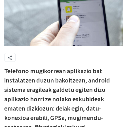
Telefono mugikorrean aplikazio bat
instalatzen duzun bakoitzean, android
sistema eragileak galdetu egiten dizu
aplikazio horri ze nolako eskubideak
ematen dizkiozun: deiak egin, datu-
konexioa erabili, GPSa, mugimendu-
sentsorea, fitxategiak irakurri…