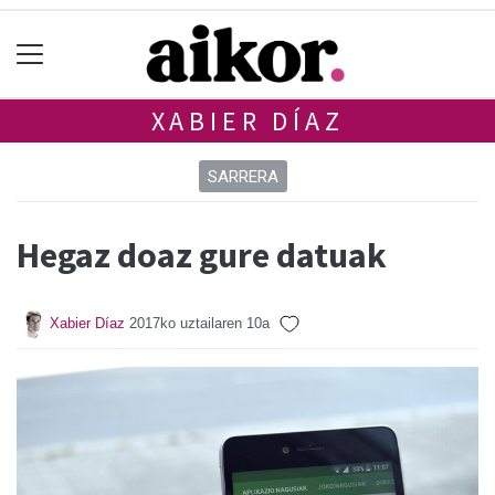
XABIER DÍAZ
SARRERA
Hegaz doaz gure datuak
Xabier Díaz
2017ko uztailaren 10a