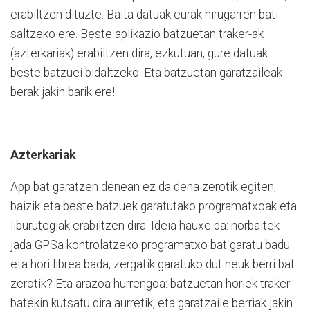
erabiltzen dituzte. Baita datuak eurak hirugarren bati
saltzeko ere. Beste aplikazio batzuetan traker-ak
(azterkariak) erabiltzen dira, ezkutuan, gure datuak
beste batzuei bidaltzeko. Eta batzuetan garatzaileak
berak jakin barik ere!
Azterkariak
App bat garatzen denean ez da dena zerotik egiten,
baizik eta beste batzuek garatutako programatxoak eta
liburutegiak erabiltzen dira. Ideia hauxe da: norbaitek
jada GPSa kontrolatzeko programatxo bat garatu badu
eta hori librea ba­da, zergatik garatuko dut neuk berri bat
zerotik? Eta arazoa hurrengoa: batzuetan horiek traker
batekin kutsatu dira aurretik, eta garatzaile berriak jakin