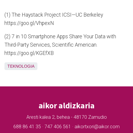
(1) The Haystack Project ICSI—UC Berkeley
https://goo.gl/VhpexN
(2) 7 in 10 Smartphone Apps Share Your Data with
Third-Party Services, Scientific American.
https://goo.gl/KGEfXB
TEKNOLOGIA
aikor aldizkaria
Aresti kalea 2, behea - 48170 Zamudio
688 86 41 35 · 747 406 561 · aikortxori@aikor.com