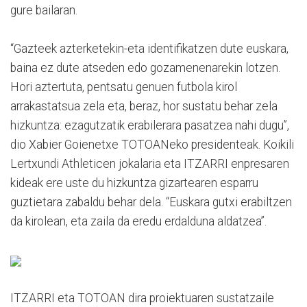
gure bailaran.
“Gazteek azterketekin-eta identifikatzen dute euskara,
baina ez dute atseden edo gozamenenarekin lotzen.
Hori aztertuta, pentsatu genuen futbola kirol
arrakastatsua zela eta, beraz, hor sustatu behar zela
hizkuntza: ezagutzatik erabilerara pasatzea nahi dugu”,
dio Xabier Goienetxe TOTOANeko presidenteak. Koikili
Lertxundi Athleticen jokalaria eta ITZARRI enpresaren
kideak ere uste du hizkuntza gizartearen esparru
guztietara zabaldu behar dela. “Euskara gutxi erabiltzen
da kirolean, eta zaila da eredu erdalduna aldatzea”.
ITZARRI eta TOTOAN dira proiektuaren sustatzaile