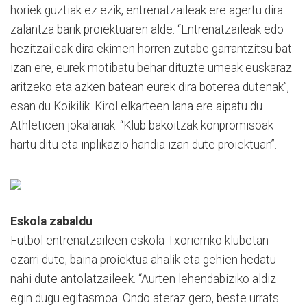
horiek guztiak ez ezik, entrenatzaileak ere agertu dira
zalantza barik proiektuaren alde. “Entrenatzaileak edo
hezitzaileak dira ekimen horren zutabe garrantzitsu bat:
izan ere, eurek motibatu behar dituzte umeak euskaraz
aritzeko eta azken batean eurek dira boterea dutenak”,
esan du Koikilik. Kirol elkarteen lana ere aipatu du
Athleticen jokalariak. “Klub bakoitzak konpromisoak
hartu ditu eta inplikazio handia izan dute proiektuan”.
Eskola zabaldu
Futbol entrenatzaileen eskola Txorierriko klubetan
ezarri dute, baina proiektua ahalik eta gehien hedatu
nahi dute antolatzaileek. “Aurten lehendabiziko aldiz
egin dugu egitasmoa. Ondo ateraz gero, beste urrats