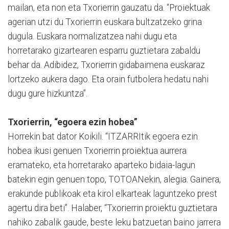
mailan, eta non eta Txorierrin gauzatu da. “Proiektuak
agerian utzi du Txorierrin euskara bultzatzeko grina
dugula. Euskara normalizatzea nahi dugu eta
horretarako gizartearen esparru guztietara zabaldu
behar da. Adibidez, Txorierrin gidabaimena euskaraz
lortzeko aukera dago. Eta orain futbolera hedatu nahi
dugu gure hizkuntza”.
Txorierrin, “egoera ezin hobea”
Horrekin bat dator Koikili. “ITZARRItik egoera ezin
hobea ikusi genuen Txorierrin proiektua aurrera
eramateko, eta horretarako aparteko bidaia-lagun
batekin egin genuen topo, TOTOANekin, alegia. Gainera,
erakunde publikoak eta kirol elkarteak laguntzeko prest
agertu dira beti”. Halaber, “Txorierrin proiektu guztietara
nahiko zabalik gaude, beste leku batzuetan baino jarrera