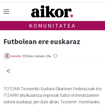
KOMUNITATEA
Futbolean ere euskaraz
tximintx
2010eko irailaren 28a
TOTOAN Txorierriko Euskara Elkarteen Federazioak eta
ITZARRI aholkularitza enpresak futbol entrenatzaileen
eskola euskaraz jarri dute abian, Txorierrin. Horretarako,