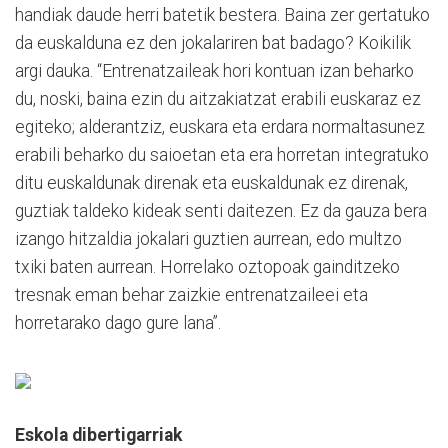
handiak daude herri batetik bestera. Baina zer gertatuko
da euskalduna ez den jokalariren bat badago? Koikilik
argi dauka. “Entrenatzaileak hori kontuan izan beharko
du, noski, baina ezin du aitzakiatzat erabili euskaraz ez
egiteko; alderantziz, euskara eta erdara normaltasunez
erabili beharko du saioetan eta era horretan integratuko
ditu euskaldunak direnak eta euskaldunak ez direnak,
guztiak taldeko kideak senti daitezen. Ez da gauza bera
izango hitzaldia jokalari guztien aurrean, edo multzo
txiki baten aurrean. Horrelako oztopoak gainditzeko
tresnak eman behar zaizkie entrenatzaileei eta
horretarako dago gure lana”.
Eskola dibertigarriak