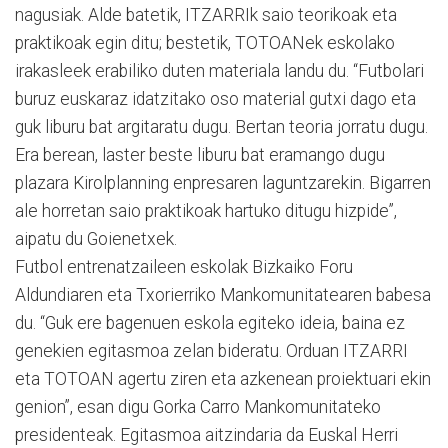
nagusiak. Alde batetik, ITZARRIk saio teorikoak eta
praktikoak egin ditu; bestetik, TOTOANek eskolako
irakasleek erabiliko duten materiala landu du. “Futbolari
buruz euskaraz idatzitako oso material gutxi dago eta
guk liburu bat argitaratu dugu. Bertan teoria jorratu dugu.
Era berean, laster beste liburu bat eramango dugu
plazara Kirolplanning enpresaren laguntzarekin. Bigarren
ale horretan saio praktikoak hartuko ditugu hizpide”,
aipatu du Goienetxek.
Futbol entrenatzaileen eskolak Bizkaiko Foru
Aldundiaren eta Txorierriko Mankomunitatearen babesa
du. “Guk ere bagenuen eskola egiteko ideia, baina ez
genekien egitasmoa zelan bideratu. Orduan ITZARRI
eta TOTOAN agertu ziren eta azkenean proiektuari ekin
genion”, esan digu Gorka Carro Mankomunitateko
presidenteak. Egitasmoa aitzindaria da Euskal Herri