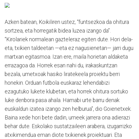
Azken batean, Koikiliren ustez, “funtsezkoa da ohitura
sortzea, eta horregatik bidea luzea izango da”.
“Kirolariek normalean gazteleraz egiten dute. Hori dela-
eta, txikien taldeetan —eta ez nagusienetan— jarri dugu
martxan egitasmoa. Izan ere, maila horietan aldaketa
errazagoa da. Horrek esan nahi du, irakaskuntzan
bezala, umetxoak hasiko liratekeela proiektu berri
honekin. Orduan futbola euskaraz lehendabizi
ezagutuko lukete klubetan, eta horrek ohitura sortuko
luke denbora pasa ahala. Hamabi urte barru denak
euskaldun izatea izango zen helburua”, dio Goienetxek.
Baina xede hori bete dadin, umeek jarrera ona adierazi
behar dute. Eskolako sustatzaileen arabera, izugarrizko
atxikimendua eman diote txikienek proiektuari. Eta