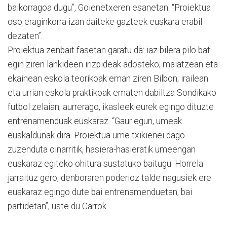
baikorragoa dugu”, Goienetxeren esanetan. “Proiektua
oso eraginkorra izan daiteke gazteek euskara erabil
dezaten”.
Proiektua zenbait fasetan garatu da: iaz bilera pilo bat
egin ziren lankideen irizpideak adosteko; maiatzean eta
ekainean eskola teorikoak eman ziren Bilbon; irailean
eta urrian eskola praktikoak ematen dabiltza Sondikako
futbol zelaian; aurrerago, ikasleek eurek egingo dituzte
entrenamenduak euskaraz. “Gaur egun, umeak
euskaldunak dira. Proiektua ume txikienei dago
zuzenduta oinarritik, hasiera-hasieratik umeengan
euskaraz egiteko ohitura sustatuko baitugu. Horrela
jarraituz gero, denboraren poderioz talde nagusiek ere
euskaraz egingo dute bai entrenamenduetan, bai
partidetan”, uste du Carrok.