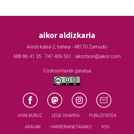
aikor aldizkaria
Aresti kalea 2, behea - 48170 Zamudio
688 86 41 35 · 747 406 561 · aikortxori@aikor.com
Codesyntaxek garatua
HONI BURUZ
LEGE OHARRA
PUBLIZITATEA
ARAUAK
HARREMANETARAKO
RSS