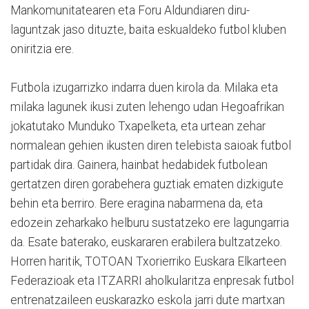
Mankomunitatearen eta Foru Aldundiaren diru-
laguntzak jaso dituzte, baita eskualdeko futbol kluben
oniritzia ere.
Futbola izugarrizko indarra duen kirola da. Milaka eta
milaka lagunek ikusi zuten lehengo udan Hegoafrikan
jokatutako Munduko Txapelketa, eta urtean zehar
normalean gehien ikusten diren telebista saioak futbol
partidak dira. Gainera, hainbat hedabidek futbolean
gertatzen diren gorabehera guztiak ematen dizkigute
behin eta berriro. Bere eragina nabarmena da, eta
edozein zeharkako helburu sustatzeko ere lagungarria
da. Esate baterako, euskararen erabilera bultzatzeko.
Horren haritik, TOTOAN Txorierriko Euskara Elkarteen
Federazioak eta ITZARRI aholkularitza enpresak futbol
entrenatzaileen euskarazko eskola jarri dute martxan