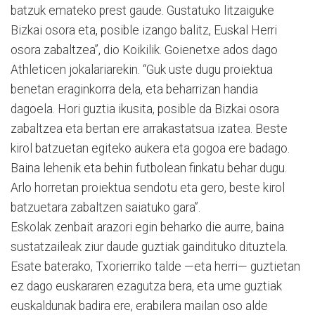
batzuk emateko prest gaude. Gustatuko litzaiguke
Bizkai osora eta, posible izango balitz, Euskal Herri
osora zabaltzea”, dio Koikilik. Goienetxe ados dago
Athleticen jokalariarekin. “Guk uste dugu proiektua
benetan eraginkorra dela, eta beharrizan handia
dagoela. Hori guztia ikusita, posible da Bizkai osora
zabaltzea eta bertan ere arrakastatsua izatea. Beste
kirol batzuetan egiteko aukera eta gogoa ere badago.
Baina lehenik eta behin futbolean finkatu behar dugu.
Arlo horretan proiektua sendotu eta gero, beste kirol
batzuetara zabaltzen saiatuko gara”.
Eskolak zenbait arazori egin beharko die aurre, baina
sustatzaileak ziur daude guztiak gaindituko dituztela.
Esate baterako, Txorierriko talde —eta herri— guztietan
ez dago euskararen ezagutza bera, eta ume guztiak
euskaldunak badira ere, erabilera mailan oso alde