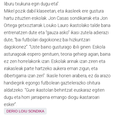
liburu txukuna egin dugu-eta”.
Mikel pozik dabil klaseetan, eta ikasleek ere gustura
hartu zituzten eskolak. Jon Casas sondikarrak eta Jon
Ortega getxoztarrak Loiuko Lauro ikastolako talde bana
entrenatzen dute eta “gauza asko” ikasi zutela adierazi
dute, “bai futbolari dagokionez bai hizkuntzari
dagokionez”. “Uste baino gusturago ibili ginen. Eskola
astunagoak espero genituen, teoria gehiegi agian, baina
ez zen horrelakorik izan. Eskolak arinak izan ziren eta
irakasleak parte hartzeko aukera eman zigun, eta
dibertigarria izan zen”. Ikasle horien arabera, ez da arazo
handiegirik egongo futbolean gaztelerazko ohitura
aldatzeko. “Gure ikastolan behintzat euskaraz egiten
dugu eta horri jarraipena emango diogu ikastaroari
esker”.
DERIO
LOIU
SONDIKA