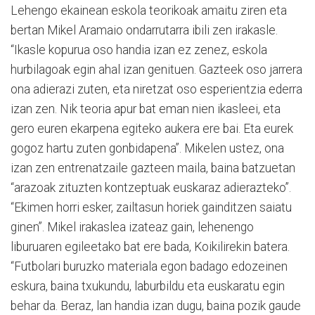
Lehengo ekainean eskola teorikoak amaitu ziren eta
bertan Mikel Aramaio ondarrutarra ibili zen irakasle.
“Ikasle kopurua oso handia izan ez zenez, eskola
hurbilagoak egin ahal izan genituen. Gazteek oso jarrera
ona adierazi zuten, eta niretzat oso esperientzia ederra
izan zen. Nik teoria apur bat eman nien ikasleei, eta
gero euren ekarpena egiteko aukera ere bai. Eta eurek
gogoz hartu zuten gonbidapena”. Mikelen ustez, ona
izan zen entrenatzaile gazteen maila, baina batzuetan
“arazoak zituzten kontzeptuak euskaraz adierazteko”.
“Ekimen horri esker, zailtasun horiek gainditzen saiatu
ginen”. Mikel irakaslea izateaz gain, lehenengo
liburuaren egileetako bat ere bada, Koikilirekin batera.
“Futbolari buruzko materiala egon badago edozeinen
eskura, baina txukundu, laburbildu eta euskaratu egin
behar da. Beraz, lan handia izan dugu, baina pozik gaude