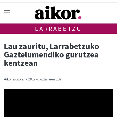
LARRABETZU
Lau zauritu, Larrabetzuko
Gaztelumendiko gurutzea
kentzean
Aikor aldizkaria
2017ko uztailaren 10a