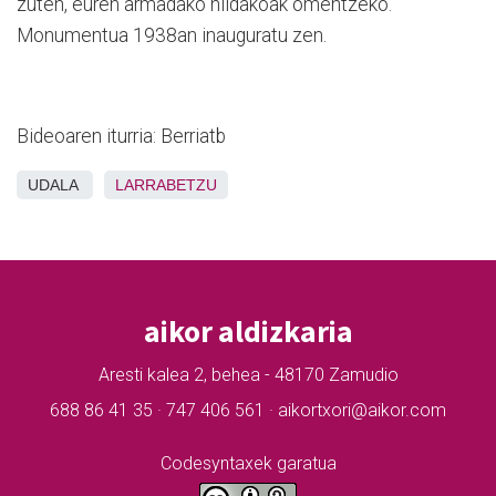
zuten, euren armadako hildakoak omentzeko.
Monumentua 1938an inauguratu zen.
Bideoaren iturria: Berriatb
UDALA
LARRABETZU
aikor aldizkaria
Aresti kalea 2, behea - 48170 Zamudio
688 86 41 35 · 747 406 561 · aikortxori@aikor.com
Codesyntaxek garatua