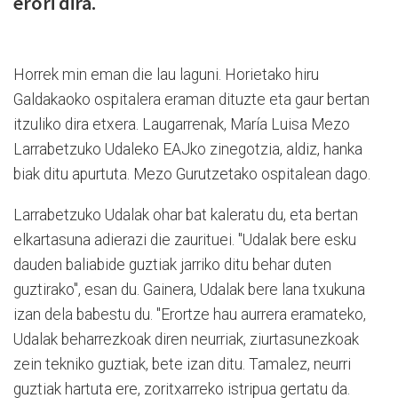
erori dira.
Horrek min eman die lau laguni. Horietako hiru
Galdakaoko ospitalera eraman dituzte eta gaur bertan
itzuliko dira etxera. Laugarrenak, María Luisa Mezo
Larrabetzuko Udaleko EAJko zinegotzia, aldiz, hanka
biak ditu apurtuta. Mezo Gurutzetako ospitalean dago.
Larrabetzuko Udalak ohar bat kaleratu du, eta bertan
elkartasuna adierazi die zaurituei. "Udalak bere esku
dauden baliabide guztiak jarriko ditu behar duten
guztirako", esan du. Gainera, Udalak bere lana txukuna
izan dela babestu du. "Erortze hau aurrera eramateko,
Udalak beharrezkoak diren neurriak, ziurtasunezkoak
zein tekniko guztiak, bete izan ditu. Tamalez, neurri
guztiak hartuta ere, zoritxarreko istripua gertatu da.