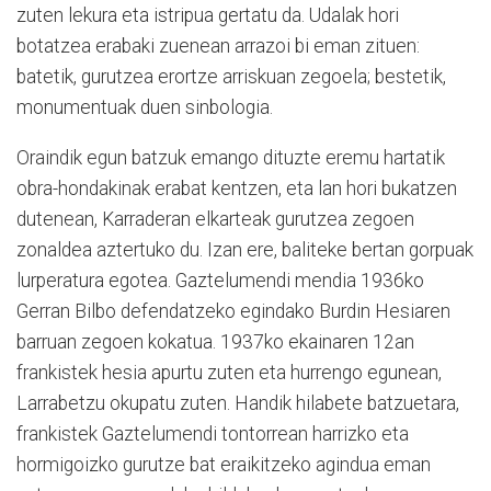
zuten lekura eta istripua gertatu da. Udalak hori
botatzea erabaki zuenean arrazoi bi eman zituen:
batetik, gurutzea erortze arriskuan zegoela; bestetik,
monumentuak duen sinbologia.
Oraindik egun batzuk emango dituzte eremu hartatik
obra-hondakinak erabat kentzen, eta lan hori bukatzen
dutenean, Karraderan elkarteak gurutzea zegoen
zonaldea aztertuko du. Izan ere, baliteke bertan gorpuak
lurperatura egotea. Gaztelumendi mendia 1936ko
Gerran Bilbo defendatzeko egindako Burdin Hesiaren
barruan zegoen kokatua. 1937ko ekainaren 12an
frankistek hesia apurtu zuten eta hurrengo egunean,
Larrabetzu okupatu zuten. Handik hilabete batzuetara,
frankistek Gaztelumendi tontorrean harrizko eta
hormigoizko gurutze bat eraikitzeko agindua eman