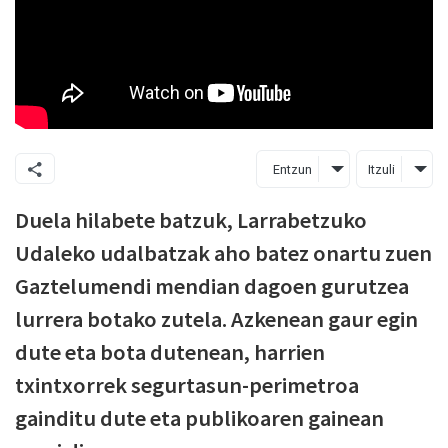
Entzun
Itzuli
Duela hilabete batzuk, Larrabetzuko
Udaleko udalbatzak aho batez onartu zuen
Gaztelumendi mendian dagoen gurutzea
lurrera botako zutela. Azkenean gaur egin
dute eta bota dutenean, harrien
txintxorrek segurtasun-perimetroa
gainditu dute eta publikoaren gainean