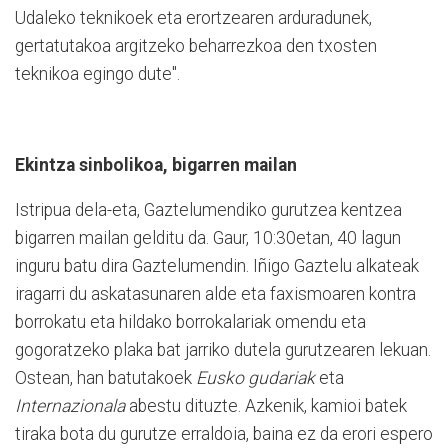
Udaleko teknikoek eta erortzearen arduradunek,
gertatutakoa argitzeko beharrezkoa den txosten
teknikoa egingo dute".
Ekintza sinbolikoa, bigarren mailan
Istripua dela-eta, Gaztelumendiko gurutzea kentzea
bigarren mailan gelditu da. Gaur, 10:30etan, 40 lagun
inguru batu dira Gaztelumendin. Iñigo Gaztelu alkateak
iragarri du askatasunaren alde eta faxismoaren kontra
borrokatu eta hildako borrokalariak omendu eta
gogoratzeko plaka bat jarriko dutela gurutzearen lekuan.
Ostean, han batutakoek
Eusko gudariak
eta
Internazionala
abestu dituzte. Azkenik, kamioi batek
tiraka bota du gurutze erraldoia, baina ez da erori espero