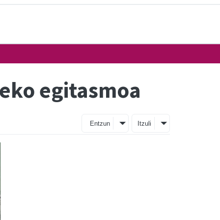
zeko egitasmoa
Entzun
Itzuli