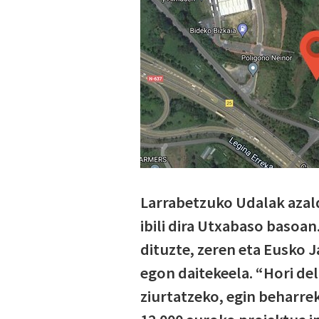
Larrabetzuko Udalak azald
ibili dira Utxabaso basoan
dituzte, zeren eta Eusko J
egon daitekeela. “Hori del
ziurtatzeko, egin beharrek