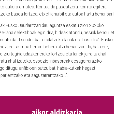
o aukera ematea. Kontua da paseatzera, korrika egitera,
rtzeko basoa lortzea, etxetik hurbil eta autoa hartu behar barik
ak Eusko Jaurlaritzari dirulaguntza eskatu zion 2020ko
itze-lana selektiboak egin dira, bideak atondu, hesiak kendu, e
datu da. Txondor bat eraikitzeko lanak ere hasi dira”. Eusko
nez, egitasmoa bertan behera utzi behar izan da; hala ere,
ziurtagiria udazkenerako lortzea eta lanek jarraitu ahal
uratu ahal izateko, espezie inbasoreak desagerraraziko
go ditugu: anfibioen putzu bat, habia-kutxak hegazti
aparientzako eta saguzarrentzako…”.
aikor aldizkaria