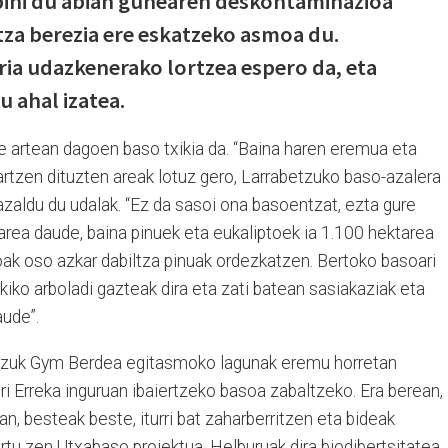
ipini du abian gunearen deskontaminazioa
tza berezia ere eskatzeko asmoa du.
ia udazkenerako lortzea espero da, eta
u ahal izatea.
 artean dagoen baso txikia da. “Baina haren eremua eta
artzen dituzten areak lotuz gero, Larrabetzuko baso-azalera
zaldu du udalak. “Ez da sasoi ona basoentzat, ezta gure
tarea daude, baina pinuek eta eukaliptoek ia 1.100 hektarea
toak oso azkar dabiltza pinuak ordezkatzen. Bertoko basoari
kiko arboladi gazteak dira eta zati batean sasiakaziak eta
aude”.
atzuk Gym Berdea egitasmoko lagunak eremu horretan
uri Erreka inguruan ibaiertzeko basoa zabaltzeko. Era berean,
rtan, besteak beste, iturri bat zaharberritzen eta bideak
ortu zen Utxabaso proiektua. Helburuak dira biodibertsitatea