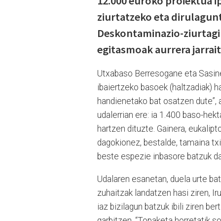
12.000 euroko proiektua 
ziurtatzeko eta dirulagun
Deskontaminazio-ziurtagir
egitasmoak aurrera jarrait
Utxabaso Berresogane eta Sasine
ibaiertzeko basoek (haltzadiak) h
handienetako bat osatzen dute”, a
udalerrian ere: ia 1.400 baso-hek
hartzen dituzte. Gainera, eukalip
dagokionez, bestalde, tamaina txi
beste espezie inbasore batzuk d
Udalaren esanetan, duela urte b
zuhaitzak landatzen hasi ziren, Ir
iaz bizilagun batzuk ibili ziren be
garbitzen. “Topaketa horretatik s