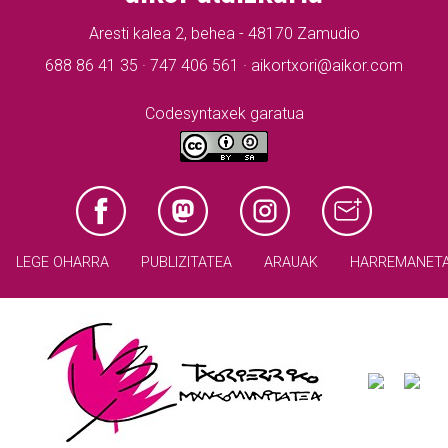
Aresti kalea 2, behea - 48170 Zamudio
688 86 41 35 · 747 406 561 · aikortxori@aikor.com
Codesyntaxek garatua
LEGE OHARRA
PUBLIZITATEA
ARAUAK
HARREMANET