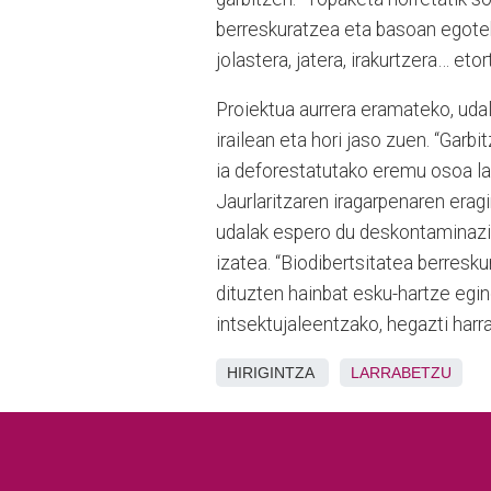
berreskuratzea eta basoan egotek
jolastera, jatera, irakurtzera… eto
Proiektua aurrera eramateko, udal
irailean eta hori jaso zuen. “Garb
ia deforestatutako eremu osoa lan
Jaurlaritzaren iragarpenaren eragi
udalak espero du deskontaminazio-
izatea. “Biodibertsitatea berresk
dituzten hainbat esku-hartze egin
intsektujaleentzako, hegazti harr
HIRIGINTZA
LARRABETZU