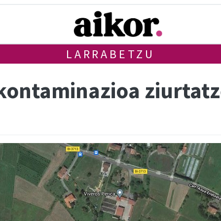
LARRABETZU
ontaminazioa ziurtat