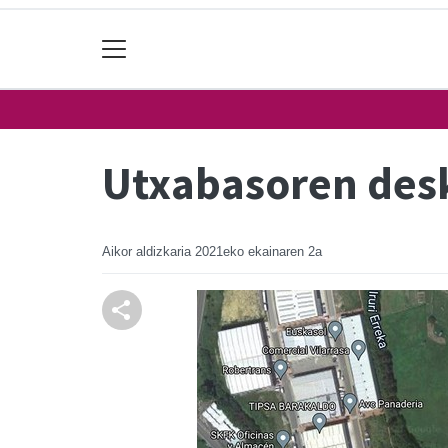
Utxabasoren desk
Aikor aldizkaria
2021eko ekainaren 2a