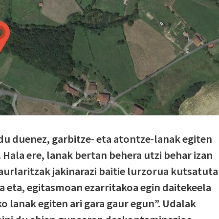
u duenez, garbitze- eta atontze-lanak egiten
. Hala ere, lanak bertan behera utzi behar izan
aurlaritzak jakinarazi baitie lurzorua kutsatuta
a eta, egitasmoan ezarritakoa egin daitekeela
o lanak egiten ari gara gaur egun”. Udalak