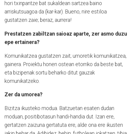
hori txinpantze bat sukaldean sartzea baino
arriskutsuagoa da (kar-kar). Bueno, nire estiloa
gustatzen zaie; beraz, aurrera!
Prestatzen zabiltzan saioaz aparte, zer asmo duzu
epe ertainera?
Komunikatzea gustatzen zait; umoretik komunikatzea,
gainera. Proiektu honen ostean etorriko da beste bat,
eta bizipenak sortu beharko ditut gauzak
komunikatzeko.
Zer da umorea?
Bizitza ikusteko modua. Batzuetan esaten dudan
moduan, positibotasun handi-handia dut. Izan ere,
gertatzen zaizuna gertatuta ere, alde ona ere ikusten
jakin behar da. Adibidez, behin, futbolean jokatzen, tibia