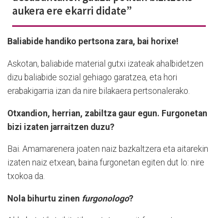
aukera ere ekarri didate”
Baliabide handiko pertsona zara, bai horixe!
Askotan, baliabide material gutxi izateak ahalbidetzen
dizu baliabide sozial gehiago garatzea, eta hori
erabakigarria izan da nire bilakaera pertsonalerako.
Otxandion, herrian, zabiltza gaur egun. Furgonetan
bizi izaten jarraitzen duzu?
Bai. Amamarenera joaten naiz bazkaltzera eta aitarekin
izaten naiz etxean, baina furgonetan egiten dut lo: nire
txokoa da.
Nola bihurtu zinen
furgonolo
go
?