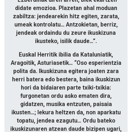
didate emozioa. Plazetan ahal moduan
zabiltza: jendearekin hitz egiten, zarata,
umeak kontrolatu… Antzokietan, berriz,
jendeak ordaindu du zeure ikuskizuna
ikusteko, isilik daude…”.
Euskal Herritik ibilia da Kataluniatik,
Aragoitik, Asturiasetik… “Oso esperientzia
polita da. Ikuskizuna egitera joaten zara
herri batera edo bestera, baina ikuskizun
hori da bidaiaren parte txiki-txikia:
furgonetan ordu asko ematen dira,
gidatzen, musika entzuten, paisaia
ikusten…; lekura heltzen da, non aparkatu
topatu, jendea ezagutu… Ordu bateko
ikuskizunaren atzean daude bizipen ugari,