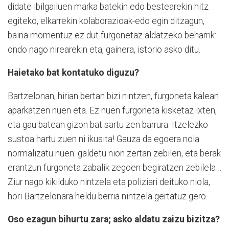
didate ibilgailuen marka batekin edo bestearekin hitz
egiteko, elkarrekin kolaborazioak-edo egin ditzagun,
baina momentuz ez dut furgonetaz aldatzeko beharrik:
ondo nago nirearekin eta, gainera, istorio asko ditu.
Haietako bat kontatuko diguzu?
Bartzelonan, hirian bertan bizi nintzen, furgoneta kalean
aparkatzen nuen eta. Ez nuen furgoneta kisketaz ixten,
eta gau batean gizon bat sartu zen barrura. Itzelezko
sustoa hartu zuen ni ikusita! Gauza da egoera nola
normalizatu nuen: galdetu nion zertan zebilen, eta berak
erantzun furgoneta zabalik zegoen begiratzen zebilela…
Ziur nago kikilduko nintzela eta poliziari deituko niola,
hori Bartzelonara heldu berria nintzela gertatuz gero.
Oso ezagun bihurtu zara; asko aldatu zaizu bizitza?