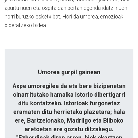
apurtu nuen eta ospitalean bertan egonda idatzi nuen
horri buruzko esketx bat. Hori da umorea, emozioak
bideratzeko bidea.
Umorea gurpil gainean
Axpe umoregilea da eta bere bizipenetan
oinarritutako hamaika istorio dibertigarri
ditu kontatzeko. Istorioak furgonetaz
eramaten ditu herrietako plazetara; hala
ere, Bartzelonako, Madrilgo eta Bilboko
aretoetan ere gozatu ditzakegu.
“Ezberdinak diren arren, biek ekartzen