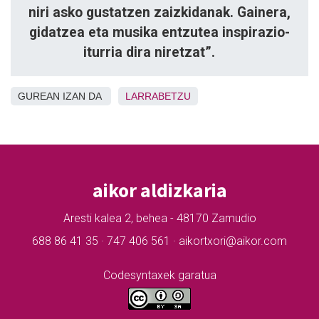
niri asko gustatzen zaizkidanak. Gainera,
gidatzea eta musika entzutea inspirazio-
iturria dira niretzat”.
GUREAN IZAN DA
LARRABETZU
aikor aldizkaria
Aresti kalea 2, behea - 48170 Zamudio
688 86 41 35 · 747 406 561 · aikortxori@aikor.com
Codesyntaxek garatua