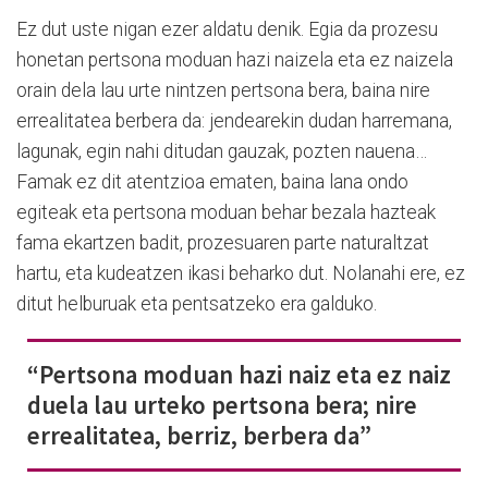
Ez dut uste nigan ezer aldatu denik. Egia da prozesu
honetan pertsona moduan hazi naizela eta ez naizela
orain dela lau urte nintzen pertsona bera, baina nire
errealitatea berbera da: jendearekin dudan harremana,
lagunak, egin nahi ditudan gauzak, pozten nauena…
Famak ez dit atentzioa ematen, baina lana ondo
egiteak eta pertsona moduan behar bezala hazteak
fama ekartzen badit, prozesuaren parte naturaltzat
hartu, eta kudeatzen ikasi beharko dut. Nolanahi ere, ez
ditut helburuak eta pentsatzeko era galduko.
“Pertsona moduan hazi naiz eta ez naiz
duela lau urteko pertsona bera; nire
errealitatea, berriz, berbera da”