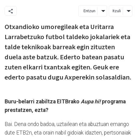
Entzun
Itzuli
Otxandioko umoregileak eta Uritarra
Larrabetzuko futbol taldeko jokalariek eta
talde teknikoak barreak egin zituzten
duela aste batzuk. Ederto batean pasatu
zuten elkarri txantxak egiten. Geuk ere
ederto pasatu dugu Axperekin solasaldian.
Buru-belarri zabiltza EITBrako
Aupa hi!
programa
prestatzen, ezta?
Bai. Dena ondo badoa, uztailean eta abuztuan emango
dute ETB2n, eta orain nabil gidoiak idazten, pertsonaiak