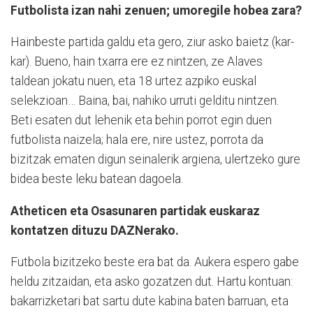
Futbolista izan nahi zenuen; umoregile hobea zara?
Hainbeste partida galdu eta gero, ziur asko baietz (kar-
kar). Bueno, hain txarra ere ez nintzen, ze Alaves
taldean jokatu nuen, eta 18 urtez azpiko euskal
selekzioan… Baina, bai, nahiko urruti gelditu nintzen.
Beti esaten dut lehenik eta behin porrot egin duen
futbolista naizela; hala ere, nire ustez, porrota da
bizitzak ematen digun seinalerik argiena, ulertzeko gure
bidea beste leku batean dagoela.
Atheticen eta Osasunaren partidak euskaraz
kontatzen dituzu DAZNerako.
Futbola bizitzeko beste era bat da. Aukera espero gabe
heldu zitzaidan, eta asko gozatzen dut. Hartu kontuan:
bakarrizketari bat sartu dute kabina baten barruan, eta