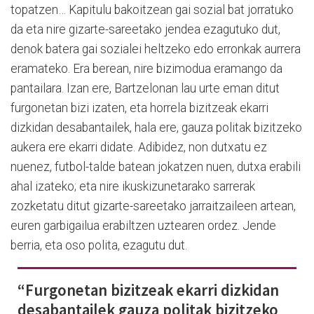
topatzen… Kapitulu bakoitzean gai sozial bat jorratuko
da eta nire gizarte-sareetako jendea ezagutuko dut,
denok batera gai sozialei heltzeko edo erronkak aurrera
eramateko. Era berean, nire bizimodua eramango da
pantailara. Izan ere, Bartzelonan lau urte eman ditut
furgonetan bizi izaten, eta horrela bizitzeak ekarri
dizkidan desabantailek, hala ere, gauza politak bizitzeko
aukera ere ekarri didate. Adibidez, non dutxatu ez
nuenez, futbol-talde batean jokatzen nuen, dutxa erabili
ahal izateko; eta nire ikuskizunetarako sarrerak
zozketatu ditut gizarte-sareetako jarraitzaileen artean,
euren garbigailua erabiltzen uztearen ordez. Jende
berria, eta oso polita, ezagutu dut.
“Furgonetan bizitzeak ekarri dizkidan
desabantailek gauza politak bizitzeko