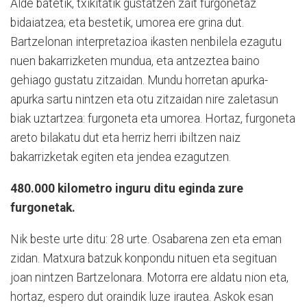
Alde batetik, txikitatik gustatzen zait furgonetaz
bidaiatzea; eta bestetik, umorea ere grina dut.
Bartzelonan interpretazioa ikasten nenbilela ezagutu
nuen bakarrizketen mundua, eta antzeztea baino
gehiago gustatu zitzaidan. Mundu horretan apurka-
apurka sartu nintzen eta otu zitzaidan nire zaletasun
biak uztartzea: furgoneta eta umorea. Hortaz, furgoneta
areto bilakatu dut eta herriz herri ibiltzen naiz
bakarrizketak egiten eta jendea ezagutzen.
480.000 kilometro inguru ditu eginda zure
furgonetak.
Nik beste urte ditu: 28 urte. Osabarena zen eta eman
zidan. Matxura batzuk konpondu nituen eta segituan
joan nintzen Bartzelonara. Motorra ere aldatu nion eta,
hortaz, espero dut oraindik luze irautea. Askok esan