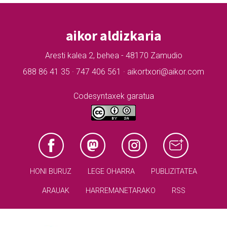
aikor aldizkaria
Aresti kalea 2, behea - 48170 Zamudio
688 86 41 35 · 747 406 561 · aikortxori@aikor.com
Codesyntaxek garatua
HONI BURUZ
LEGE OHARRA
PUBLIZITATEA
ARAUAK
HARREMANETARAKO
RSS