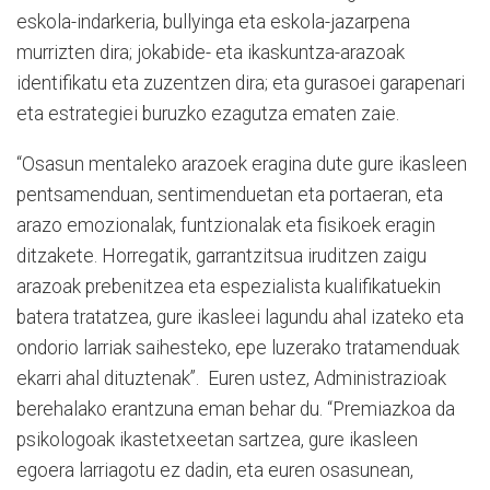
eskola-indarkeria, bullyinga eta eskola-jazarpena
murrizten dira; jokabide- eta ikaskuntza-arazoak
identifikatu eta zuzentzen dira; eta gurasoei garapenari
eta estrategiei buruzko ezagutza ematen zaie.
“Osasun mentaleko arazoek eragina dute gure ikasleen
pentsamenduan, sentimenduetan eta portaeran, eta
arazo emozionalak, funtzionalak eta fisikoek eragin
ditzakete. Horregatik, garrantzitsua iruditzen zaigu
arazoak prebenitzea eta espezialista kualifikatuekin
batera tratatzea, gure ikasleei lagundu ahal izateko eta
ondorio larriak saihesteko, epe luzerako tratamenduak
ekarri ahal dituztenak”. Euren ustez, Administrazioak
berehalako erantzuna eman behar du. “Premiazkoa da
psikologoak ikastetxeetan sartzea, gure ikasleen
egoera larriagotu ez dadin, eta euren osasunean,