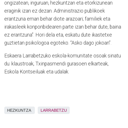
ongizatean, inguruan, hezkuntzan eta etorkizunean
eraginik izan ez dezan. Administrazio publikoek
erantzuna eman behar diote arazoari; familiek eta
irakasleek konponbidearen parte izan behar dute, baina
ez erantzuna”. Hori dela eta, eskatu dute ikastetxe
guztietan psikologoa egoteko. “Asko dago jokoan”.
Eskaera Larrabetzuko eskola-komunitate osoak sinatu
du: klaustroak, Txinpasmendi gurasoen elkarteak,
Eskola Kontseiluak eta udalak.
HEZKUNTZA
LARRABETZU