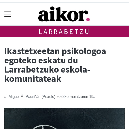
LARRABETZU
Ikastetxeetan psikologoa
egoteko eskatu du
Larrabetzuko eskola-
komunitateak
a: Miguel Á. Padriñán (Pexels)
2023ko maiatzaren 19a