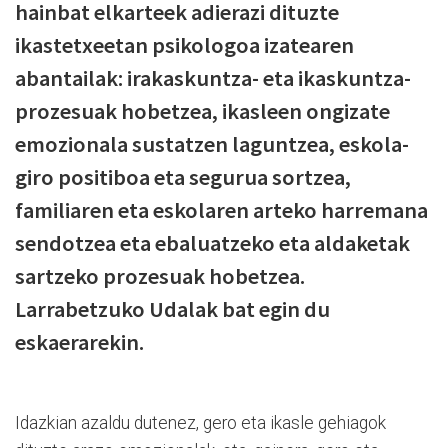
hainbat elkarteek adierazi dituzte
ikastetxeetan psikologoa izatearen
abantailak: irakaskuntza- eta ikaskuntza-
prozesuak hobetzea, ikasleen ongizate
emozionala sustatzen laguntzea, eskola-
giro positiboa eta segurua sortzea,
familiaren eta eskolaren arteko harremana
sendotzea eta ebaluatzeko eta aldaketak
sartzeko prozesuak hobetzea.
Larrabetzuko Udalak bat egin du
eskaerarekin.
Idazkian azaldu dutenez, gero eta ikasle gehiagok