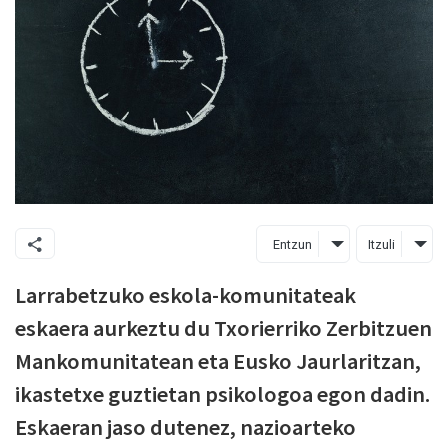
Entzun
Itzuli
Larrabetzuko eskola-komunitateak
eskaera aurkeztu du Txorierriko Zerbitzuen
Mankomunitatean eta Eusko Jaurlaritzan,
ikastetxe guztietan psikologoa egon dadin.
Eskaeran jaso dutenez, nazioarteko