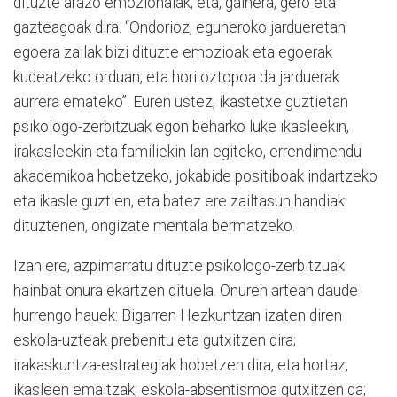
dituzte arazo emozionalak, eta, gainera, gero eta
gazteagoak dira. “Ondorioz, eguneroko jardueretan
egoera zailak bizi dituzte emozioak eta egoerak
kudeatzeko orduan, eta hori oztopoa da jarduerak
aurrera emateko”. Euren ustez, ikastetxe guztietan
psikologo-zerbitzuak egon beharko luke ikasleekin,
irakasleekin eta familiekin lan egiteko, errendimendu
akademikoa hobetzeko, jokabide positiboak indartzeko
eta ikasle guztien, eta batez ere zailtasun handiak
dituztenen, ongizate mentala bermatzeko.
Izan ere, azpimarratu dituzte psikologo-zerbitzuak
hainbat onura ekartzen dituela. Onuren artean daude
hurrengo hauek: Bigarren Hezkuntzan izaten diren
eskola-uzteak prebenitu eta gutxitzen dira;
irakaskuntza-estrategiak hobetzen dira, eta hortaz,
ikasleen emaitzak; eskola-absentismoa gutxitzen da;