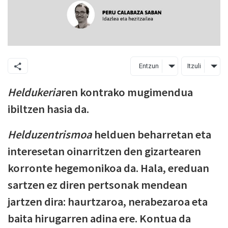
Entzun
Itzuli
Heldukeria
ren kontrako mugimendua
ibiltzen hasia da.
Helduzentrismoa
helduen beharretan eta
interesetan oinarritzen den gizartearen
korronte hegemonikoa da. Hala, ereduan
sartzen ez diren pertsonak mendean
jartzen dira: haurtzaroa, nerabezaroa eta
baita hirugarren adina ere. Kontua da