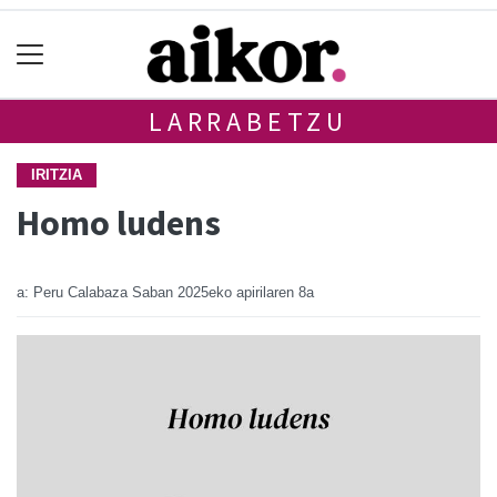
LARRABETZU
IRITZIA
Homo ludens
a: Peru Calabaza Saban
2025eko apirilaren 8a