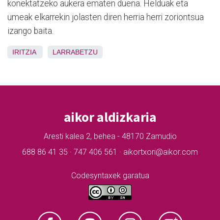
konektatzeko aukera ematen duena. Helduak eta
umeak elkarrekin jolasten diren herria herri zoriontsua
izango baita.
IRITZIA
LARRABETZU
aikor aldizkaria
Aresti kalea 2, behea - 48170 Zamudio
688 86 41 35 · 747 406 561 · aikortxori@aikor.com
Codesyntaxek garatua