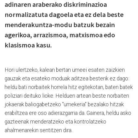
adinaren araberako diskriminazioa
normalizatuta dagoela eta ez dela beste
menderakuntza-modu batzuk bezain
agerikoa, arrazismoa, matxismoa edo
klasismoa kasu.
Hori ulertzeko, kalean bertan umeei esaten zaizkien
gauzak eta esateko moduak aditzea besterik ez dago:
heldu bati norbaitek horrela hitz egitekotan, baten batek
poliziari deituko lioke. Helduen artean beste norbaiten
jokaerak baliogabetzeko "umekeria" bezalako hitzak
erabiltzea ere oso adierazgarria da. Gainera, heldu asko
gazteenak menderatzeko eta kontrolatzeko
ahalmenarekin sentitzen dira.