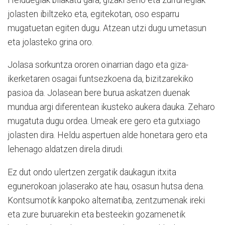
jolasten ibiltzeko eta, egitekotan, oso esparru
mugatuetan egiten dugu. Atzean utzi dugu umetasun
eta jolasteko grina oro.
Jolasa sorkuntza ororen oinarrian dago eta giza-
ikerketaren osagai funtsezkoena da, bizitzarekiko
pasioa da. Jolasean bere burua askatzen duenak
mundua argi diferentean ikusteko aukera dauka. Zeharo
mugatuta dugu ordea. Umeak ere gero eta gutxiago
jolasten dira. Heldu aspertuen alde honetara gero eta
lehenago aldatzen direla dirudi.
Ez dut ondo ulertzen zergatik daukagun itxita
egunerokoan jolaserako ate hau, osasun hutsa dena.
Kontsumotik kanpoko alternatiba, zentzumenak ireki
eta zure buruarekin eta besteekin gozamenetik