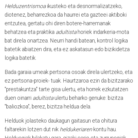
Helduzentrismoa
ikusteko eta desnormalizatzeko,
diotenez, beharrezkoa da haurrei eta gazteei aktiboki
entzutea, gertatu ohi diren botere-harremanak
behatzea eta praktika
adultista
horiek indarkeria-mota
bat direla onartzea. Neurri handi batean, kontrol logika
batetik abiatzen dira, eta ez askatasun edo bizikidetza
logika batetik.
Bada garaia umeak pertsona osoak direla ulertzeko, eta
ez pertsona-proiek- tuak. Haurtzaroa ezin da bizitzarako
"prestakuntza" tarte gisa ulertu, eta horrek ezkutatzen
duen oinarri
adultista
ulertu beharko genuke: bizitza
"baliozkoa", berez, bizitza heldua dela.
Helduok jolasteko daukagun gaitasun eta ohitura
faltarekin lotzen dut nik
heldukeriaren
kontu hau.
Helduegiak bilakatu gara, gizaki serio eta zurrunegiak