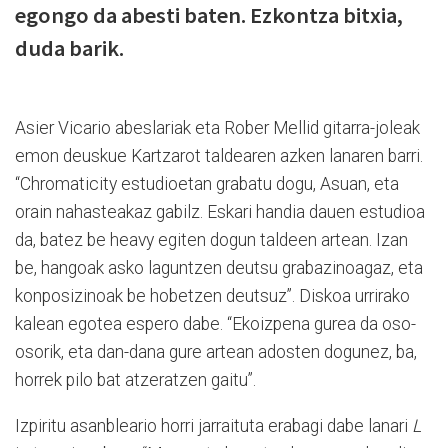
egongo da abesti baten. Ezkontza bitxia,
duda barik.
Asier Vicario abeslariak eta Rober Mellid gitarra-joleak
emon deuskue Kartzarot taldearen azken lanaren barri.
“Chromaticity estudioetan grabatu dogu, Asuan, eta
orain nahasteakaz gabilz. Eskari handia dauen estudioa
da, batez be heavy egiten dogun taldeen artean. Izan
be, hangoak asko laguntzen deutsu grabazinoagaz, eta
konposizinoak be hobetzen deutsuz”. Diskoa urrirako
kalean egotea espero dabe. “Ekoizpena gurea da oso-
osorik, eta dan-dana gure artean adosten dogunez, ba,
horrek pilo bat atzeratzen gaitu”.
Izpiritu asanbleario horri jarraituta erabagi dabe lanari
L