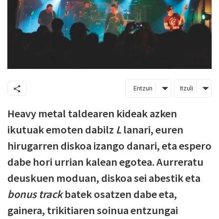
Entzun
Itzuli
Heavy metal taldearen kideak azken
ikutuak emoten dabilz
L
lanari, euren
hirugarren diskoa izango danari, eta espero
dabe hori urrian kalean egotea. Aurreratu
deuskuen moduan, diskoa sei abestik eta
bonus track
batek osatzen dabe eta,
gainera, trikitiaren soinua entzungai