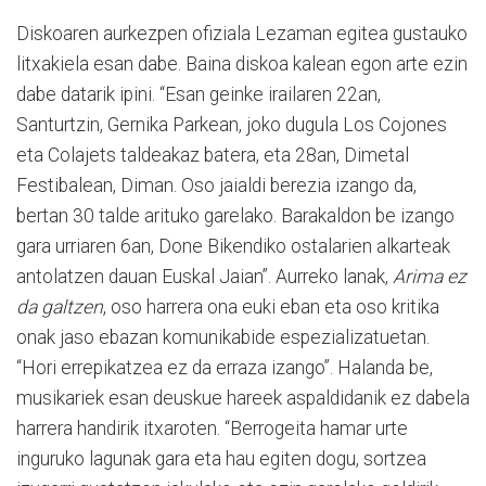
Diskoaren aurkezpen ofiziala Lezaman egitea gustauko
litxakiela esan dabe. Baina diskoa kalean egon arte ezin
dabe datarik ipini. “Esan geinke irailaren 22an,
Santurtzin, Gernika Parkean, joko dugula Los Cojones
eta Colajets taldeakaz batera, eta 28an, Dimetal
Festibalean, Diman. Oso jaialdi berezia izango da,
bertan 30 talde arituko garelako. Barakaldon be izango
gara urriaren 6an, Done Bikendiko ostalarien alkarteak
antolatzen dauan Euskal Jaian”. Aurreko lanak,
Arima ez
da galtzen
, oso harrera ona euki eban eta oso kritika
onak jaso ebazan komunikabide espezializatuetan.
“Hori errepikatzea ez da erraza izango”. Halanda be,
musikariek esan deuskue hareek aspaldidanik ez dabela
harrera handirik itxaroten. “Berrogeita hamar urte
inguruko lagunak gara eta hau egiten dogu, sortzea