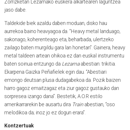
Zorrizketan Lezamako euskera alkartearen laguntzea
jaso dabe.
Taldekide biek azaldu daben moduan, disko hau
aurrekoa baino heavyagoa da. “Heavy metal landuago,
sakonago, koherenteago eta, beharbada, ulertzeko
zailago baten murgildu gara lan honetan”. Gainera, heavy
metal taldeen artean ohikoa ez dan euskal instrumentu
baten soinua entzungo da
Lezama
abestian: trikitia.
Ekarpena Gaizka Peñafielek egin dau. “Abestiari
emongo deutsan plusa dudagabekoa da. Pozik baizen
harro gagoz emaitzagaz eta ziur gagoz gustauko dan
sorpresea izango dana”. Bestetik, A.O.R estilo
amerikarrarekin be ausartu dira
Train
abestian, “oso
melodikoa da; inoz jo ez dogun erara”.
Kontzertuak