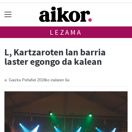
LEZAMA
L, Kartzaroten lan barria
laster egongo da kalean
a: Gaizka Peñafiel
2018ko irailaren 6a