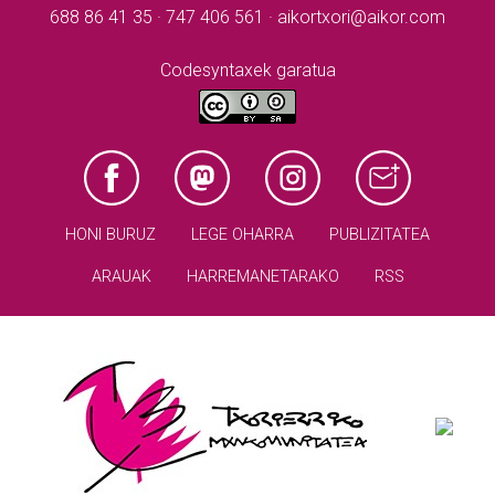
688 86 41 35 · 747 406 561 · aikortxori@aikor.com
Codesyntaxek garatua
HONI BURUZ
LEGE OHARRA
PUBLIZITATEA
ARAUAK
HARREMANETARAKO
RSS