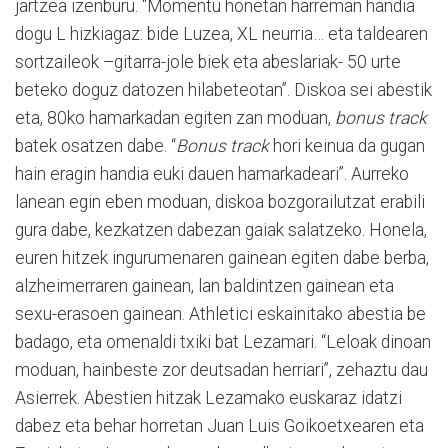
jartzea izenburu. “Momentu honetan harreman handia
dogu L hizkiagaz: bide Luzea, XL neurria… eta taldearen
sortzaileok –gitarra-jole biek eta abeslariak- 50 urte
beteko doguz datozen hilabeteotan”. Diskoa sei abestik
eta, 80ko hamarkadan egiten zan moduan,
bonus track
batek osatzen dabe. “
Bonus track
hori keinua da gugan
hain eragin handia euki dauen hamarkadeari”. Aurreko
lanean egin eben moduan, diskoa bozgorailutzat erabili
gura dabe, kezkatzen dabezan gaiak salatzeko. Honela,
euren hitzek ingurumenaren gainean egiten dabe berba,
alzheimerraren gainean, lan baldintzen gainean eta
sexu-erasoen gainean. Athletici eskainitako abestia be
badago, eta omenaldi txiki bat Lezamari. “Leloak dinoan
moduan, hainbeste zor deutsadan herriari”, zehaztu dau
Asierrek. Abestien hitzak Lezamako euskaraz idatzi
dabez eta behar horretan Juan Luis Goikoetxearen eta