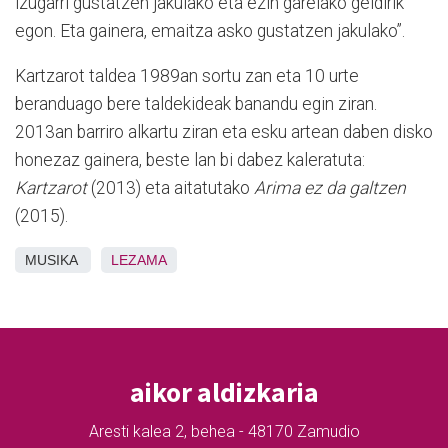
izugarri gustatzen jakulako eta ezin garelako geldirik
egon. Eta gainera, emaitza asko gustatzen jakulako”.
Kartzarot taldea 1989an sortu zan eta 10 urte
beranduago bere taldekideak banandu egin ziran.
2013an barriro alkartu ziran eta esku artean daben disko
honezaz gainera, beste lan bi dabez kaleratuta:
Kartzarot
(2013) eta aitatutako
Arima ez da galtzen
(2015).
MUSIKA
LEZAMA
aikor aldizkaria
Aresti kalea 2, behea - 48170 Zamudio