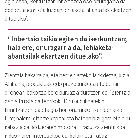
egia esan, ikerkuntzan inbertitzea oso onuragarria da,
epe ertainean eta luzean lehiaketa-abantailak ekartzen
dituelako”.
“Inbertsio txikia egiten da ikerkuntzan;
hala ere, onuragarria da, lehiaketa-
abantailak ekartzen dituelako”.
Zientzia bakarra da, eta herrien arteko lankidetza, bizia.
Alabaina, produktuak edo prozedurak garatu behar
direnean, bakoitza bere buruaz arduratzen da. “Zientzia
oso altruista da teorikoki. Diru publikoarekin
finantzatzen da eta guztion onurarako izan beharko
luke; halere, gizarte kapitalista batean bizi gara eta diru-
irabazia da jardueraren motorra. Ezagutza zientifikoa
industriaren interesekoa da, baldin eta irabazi