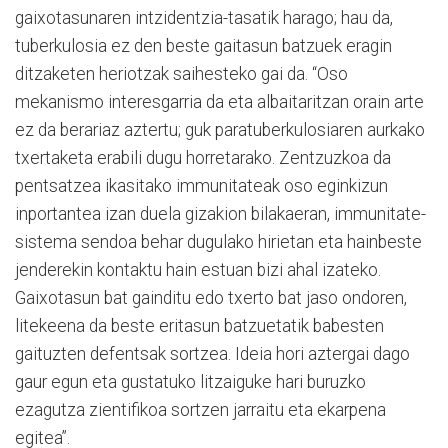
gaixotasunaren intzidentzia-tasatik harago; hau da,
tuberkulosia ez den beste gaitasun batzuek eragin
ditzaketen heriotzak saihesteko gai da. “Oso
mekanismo interesgarria da eta albaitaritzan orain arte
ez da berariaz aztertu; guk paratuberkulosiaren aurkako
txertaketa erabili dugu horretarako. Zentzuzkoa da
pentsatzea ikasitako immunitateak oso eginkizun
inportantea izan duela gizakion bilakaeran, immunitate-
sistema sendoa behar dugulako hirietan eta hainbeste
jenderekin kontaktu hain estuan bizi ahal izateko.
Gaixotasun bat gainditu edo txerto bat jaso ondoren,
litekeena da beste eritasun batzuetatik babesten
gaituzten defentsak sortzea. Ideia hori aztergai dago
gaur egun eta gustatuko litzaiguke hari buruzko
ezagutza zientifikoa sortzen jarraitu eta ekarpena
egitea”.