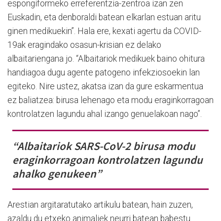
espongiformeko erreferentzia-zentroa izan zen
Euskadin, eta denboraldi batean elkarlan estuan aritu
ginen medikuekin”. Hala ere, kexati agertu da COVID-
19ak eragindako osasun-krisian ez delako
albaitariengana jo. “Albaitariok medikuek baino ohitura
handiagoa dugu agente patogeno infekziosoekin lan
egiteko. Nire ustez, akatsa izan da gure eskarmentua
ez baliatzea: birusa lehenago eta modu eraginkorragoan
kontrolatzen lagundu ahal izango genuelakoan nago”.
“Albaitariok SARS-CoV-2 birusa modu
eraginkorragoan kontrolatzen lagundu
ahalko genukeen”
Arestian argitaratutako artikulu batean, hain zuzen,
azaldu du etxeko animaliek neurri batean babestu