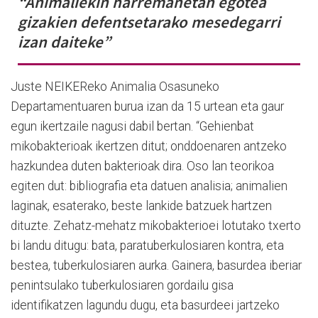
“Animaliekin harremanetan egotea
gizakien defentsetarako mesedegarri
izan daiteke”
Juste NEIKEReko Animalia Osasuneko
Departamentuaren burua izan da 15 urtean eta gaur
egun ikertzaile nagusi dabil bertan. “Gehienbat
mikobakterioak ikertzen ditut; onddoenaren antzeko
hazkundea duten bakterioak dira. Oso lan teorikoa
egiten dut: bibliografia eta datuen analisia; animalien
laginak, esaterako, beste lankide batzuek hartzen
dituzte. Zehatz-mehatz mikobakterioei lotutako txerto
bi landu ditugu: bata, paratuberkulosiaren kontra, eta
bestea, tuberkulosiaren aurka. Gainera, basurdea iberiar
penintsulako tuberkulosiaren gordailu gisa
identifikatzen lagundu dugu, eta basurdeei jartzeko