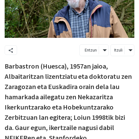
Entzun
Itzuli
Barbastron (Huesca), 1957an jaioa,
Albaitaritzan lizentziatu eta doktoratu zen
Zaragozan eta Euskadira orain dela lau
hamarkada ailegatu zen Nekazaritza
Ikerkuntzarako eta Hobekuntzarako
Zerbitzuan lan egitera; Loiun 1998tik bizi
da. Gaur egun, ikertzaile nagusi dabil
NEIKERen eta, Stanfordeko