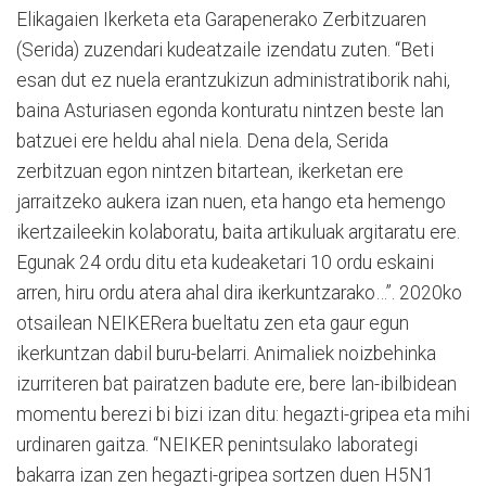
Elikagaien Ikerketa eta Garapenerako Zerbitzuaren
(Serida) zuzendari kudeatzaile izendatu zuten. “Beti
esan dut ez nuela erantzukizun administratiborik nahi,
baina Asturiasen egonda konturatu nintzen beste lan
batzuei ere heldu ahal niela. Dena dela, Serida
zerbitzuan egon nintzen bitartean, ikerketan ere
jarraitzeko aukera izan nuen, eta hango eta hemengo
ikertzaileekin kolaboratu, baita artikuluak argitaratu ere.
Egunak 24 ordu ditu eta kudeaketari 10 ordu eskaini
arren, hiru ordu atera ahal dira ikerkuntzarako…”. 2020ko
otsailean NEIKERera bueltatu zen eta gaur egun
ikerkuntzan dabil buru-belarri. Animaliek noizbehinka
izurriteren bat pairatzen badute ere, bere lan-ibilbidean
momentu berezi bi bizi izan ditu: hegazti-gripea eta mihi
urdinaren gaitza. “NEIKER penintsulako laborategi
bakarra izan zen hegazti-gripea sortzen duen H5N1