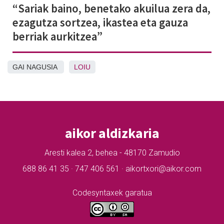
“Sariak baino, benetako akuilua zera da,
ezagutza sortzea, ikastea eta gauza
berriak aurkitzea”
GAI NAGUSIA
LOIU
aikor aldizkaria
Aresti kalea 2, behea - 48170 Zamudio
688 86 41 35 · 747 406 561 · aikortxori@aikor.com
Codesyntaxek garatua