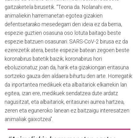
gaitzaketela birusetik. “Teoria da. Nolanahi ere,
animaliekin harremanetan egotea gizakien
defentsetarako mesedegarri den ideia ez da berria,
espezie guztien osasuna oso lotuta baitago beste
espezie batzuen osasunari. SARS-CoV-2 birusa ez da
ezerezetik atera, beste espezie batean zegoen beste
koronabirus batetik baizik; koronabirus hori
eboluzionatuz joan da, harik eta gizakiongan eritasuna
sortzeko gauza den aldaera bihurtu den arte. Horregatik
da inportantea medikuek eta albaitariok elkarrekin lan
egitea, izan ere, medikuek sendatzea dute ardatz
nagusitzat, eta albaitariok, eritasunei aurrea hartzea,
zeren eta eguneroko lanean ez baitzaigu interesatzen
animaliak gaixotzea”.