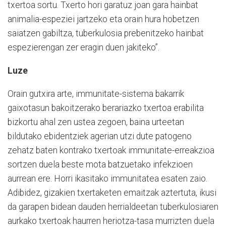
txertoa sortu. Txerto hori garatuz joan gara hainbat
animalia-espeziei jartzeko eta orain hura hobetzen
saiatzen gabiltza, tuberkulosia prebenitzeko hainbat
espezierengan zer eragin duen jakiteko”.
Luze
Orain gutxira arte, immunitate-sistema bakarrik
gaixotasun bakoitzerako berariazko txertoa erabilita
bizkortu ahal zen ustea zegoen, baina urteetan
bildutako ebidentziek agerian utzi dute patogeno
zehatz baten kontrako txertoak immunitate-erreakzioa
sortzen duela beste mota batzuetako infekzioen
aurrean ere. Horri ikasitako immunitatea esaten zaio.
Adibidez, gizakien txertaketen emaitzak aztertuta, ikusi
da garapen bidean dauden herrialdeetan tuberkulosiaren
aurkako txertoak haurren heriotza-tasa murrizten duela