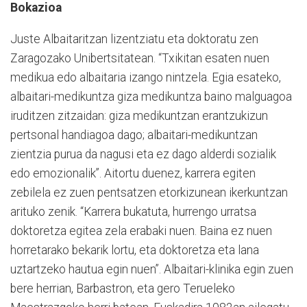
Bokazioa
Juste Albaitaritzan lizentziatu eta doktoratu zen
Zaragozako Unibertsitatean. “Txikitan esaten nuen
medikua edo albaitaria izango nintzela. Egia esateko,
albaitari-medikuntza giza medikuntza baino malguagoa
iruditzen zitzaidan: giza medikuntzan erantzukizun
pertsonal handiagoa dago; albaitari-medikuntzan
zientzia purua da nagusi eta ez dago alderdi sozialik
edo emozionalik”. Aitortu duenez, karrera egiten
zebilela ez zuen pentsatzen etorkizunean ikerkuntzan
arituko zenik. “Karrera bukatuta, hurrengo urratsa
doktoretza egitea zela erabaki nuen. Baina ez nuen
horretarako bekarik lortu, eta doktoretza eta lana
uztartzeko hautua egin nuen”. Albaitari-klinika egin zuen
bere herrian, Barbastron, eta gero Terueleko