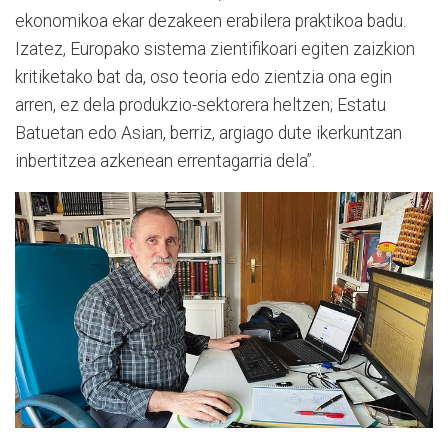
ekonomikoa ekar dezakeen erabilera praktikoa badu.
Izatez, Europako sistema zientifikoari egiten zaizkion
kritiketako bat da, oso teoria edo zientzia ona egin
arren, ez dela produkzio-sektorera heltzen; Estatu
Batuetan edo Asian, berriz, argiago dute ikerkuntzan
inbertitzea azkenean errentagarria dela”.