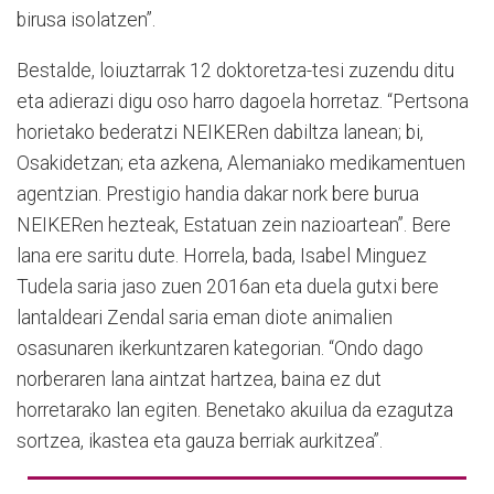
birusa isolatzen”.
Bestalde, loiuztarrak 12 doktoretza-tesi zuzendu ditu
eta adierazi digu oso harro dagoela horretaz. “Pertsona
horietako bederatzi NEIKERen dabiltza lanean; bi,
Osakidetzan; eta azkena, Alemaniako medikamentuen
agentzian. Prestigio handia dakar nork bere burua
NEIKERen hezteak, Estatuan zein nazioartean”. Bere
lana ere saritu dute. Horrela, bada, Isabel Minguez
Tudela saria jaso zuen 2016an eta duela gutxi bere
lantaldeari Zendal saria eman diote animalien
osasunaren ikerkuntzaren kategorian. “Ondo dago
norberaren lana aintzat hartzea, baina ez dut
horretarako lan egiten. Benetako akuilua da ezagutza
sortzea, ikastea eta gauza berriak aurkitzea”.