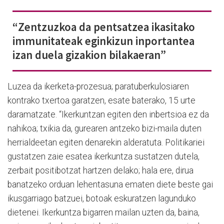
“Zentzuzkoa da pentsatzea ikasitako
immunitateak eginkizun inportantea
izan duela gizakion bilakaeran”
Luzea da ikerketa-prozesua; paratuberkulosiaren
kontrako txertoa garatzen, esate baterako, 15 urte
daramatzate. “Ikerkuntzan egiten den inbertsioa ez da
nahikoa; txikia da, gurearen antzeko bizi-maila duten
herrialdeetan egiten denarekin alderatuta. Politikariei
gustatzen zaie esatea ikerkuntza sustatzen dutela,
zerbait positibotzat hartzen delako; hala ere, dirua
banatzeko orduan lehentasuna ematen diete beste gai
ikusgarriago batzuei, botoak eskuratzen lagunduko
dietenei. Ikerkuntza bigarren mailan uzten da, baina,