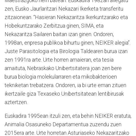
Maestrazgoko herri batean. Euskadira 1982an ailegatu
zen, Eusko Jaurlaritzari Nekazari Ikerketa transferitu
zitzaionean. “Hasieran Nekazaritza Ikerkuntzarako eta
Hobekuntzarako Zerbitzua ginen, SIMA, eta
Nekazaritza Sailaren baitan izan ginen. Ondoren,
1998an, enpresa publikoa bihurtu ginen, NEIKER alegia”.
Juste Parasitologia eta Birologia Taldearen burua izan
zen 1991ra arte. Urte horren amaieran, eta tesia
amaituta, Nebraskako Unibertsitatera joan zen bere
burua biologia molekularraren eta mikobakterioen
tekniketan trebatzera. Ondoren, ia bi urte eman zituen
ikertzaile giza Texaseko Unibertsitatean lentibirusak
aztertzen.
Euskadira 1995ean itzuli zen, eta behin NEIKER eratuta,
Animalia Osasuneko Departamentua zuzendu zuen
2015era arte. Urte horretan Asturiaseko Nekazaritzako