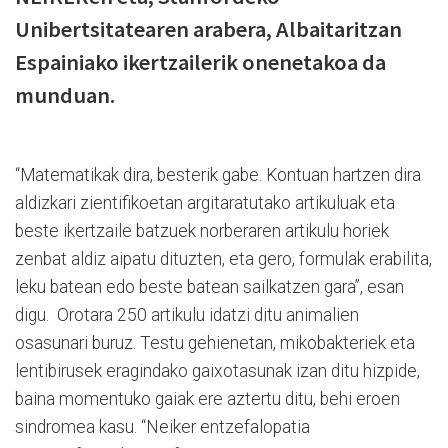
Unibertsitatearen arabera, Albaitaritzan
Espainiako ikertzailerik onenetakoa da
munduan.
“Matematikak dira, besterik gabe. Kontuan hartzen dira
aldizkari zientifikoetan argitaratutako artikuluak eta
beste ikertzaile batzuek norberaren artikulu horiek
zenbat aldiz aipatu dituzten, eta gero, formulak erabilita,
leku batean edo beste batean sailkatzen gara”, esan
digu.
Orotara 250 artikulu idatzi ditu animalien
osasunari buruz. Testu gehienetan, mikobakteriek eta
lentibirusek eragindako gaixotasunak izan ditu hizpide,
baina momentuko gaiak ere aztertu ditu, behi eroen
sindromea kasu. “Neiker entzefalopatia