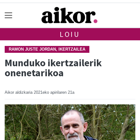
LOIU
RAMON JUSTE JORDAN, IKERTZAILEA
Munduko ikertzailerik
onenetarikoa
Aikor aldizkaria
2021eko apirilaren 21a