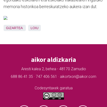
memoria historikoa berreskuratzeko aukera izan dut.
GIZARTEA
LOIU
aikor aldizkaria
Aresti kalea 2, behea - 48170 Zamudio
688 86 41 35 · 747 406 561 · aikortxori@aikor.com
Codesyntaxek garatua