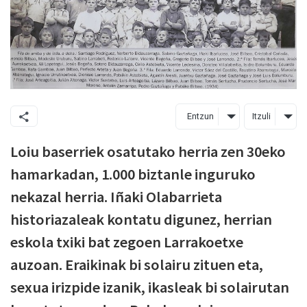
Entzun
Itzuli
Loiu baserriek osatutako herria zen 30eko
hamarkadan, 1.000 biztanle inguruko
nekazal herria. Iñaki Olabarrieta
historiazaleak kontatu digunez, herrian
eskola txiki bat zegoen Larrakoetxe
auzoan. Eraikinak bi solairu zituen eta,
sexua irizpide izanik, ikasleak bi solairutan