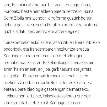
zen, Espainia atzeratuari bultzada emango ziona,
Europako beste herrialdeen parera heltzeko. Baina
Gerra Zibila hasi zenean, erreforma guztiak bertan
behera gelditu ziren eta Estatuko hezkuntza-sistema
guztiz aldatu zen, berriro ere atzera eginez.
Larrakoetxeko eskolak ere jasan zituen Gerra Zibileko
ondorioak, eta frankismoaren hezkuntza-eredua.
Santiagok aurrera eramandako metodologia
mehatxatua izan zen. Eskolan ikasgai berriak ezarri
ziren, haien artean, erlijioa, garbitasuna eta jarrera,
kaligrafia… Frankismoak tresna gisa erabili zuen
hezkuntza nortasun konkretu bat lortzeko eta, era
berean, bere ideologia gazteengan bermatzeko.
Helburu hori lortzeko, irakasleak kaleratu ere egin
zituzten eta haietako bat Santiago izan zen.