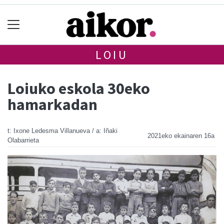
LOIU
Loiuko eskola 30eko
hamarkadan
t: Ixone Ledesma Villanueva / a: Iñaki
2021eko ekainaren 16a
Olabarrieta