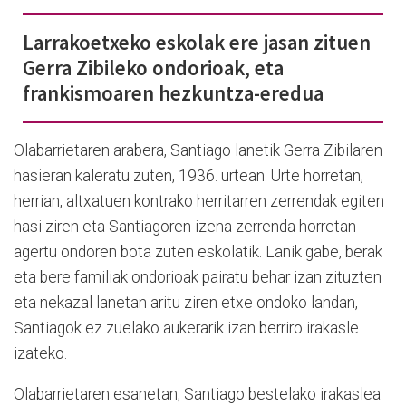
Larrakoetxeko eskolak ere jasan zituen
Gerra Zibileko ondorioak, eta
frankismoaren hezkuntza-eredua
Olabarrietaren arabera, Santiago lanetik Gerra Zibilaren
hasieran kaleratu zuten, 1936. urtean. Urte horretan,
herrian, altxatuen kontrako herritarren zerrendak egiten
hasi ziren eta Santiagoren izena zerrenda horretan
agertu ondoren bota zuten eskolatik. Lanik gabe, berak
eta bere familiak ondorioak pairatu behar izan zituzten
eta nekazal lanetan aritu ziren etxe ondoko landan,
Santiagok ez zuelako aukerarik izan berriro irakasle
izateko.
Olabarrietaren esanetan, Santiago bestelako irakaslea