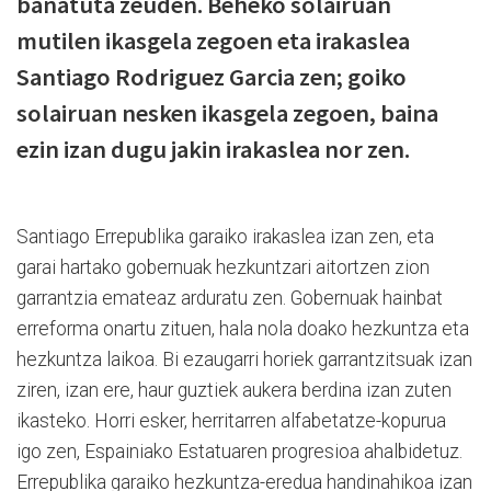
banatuta zeuden. Beheko solairuan
mutilen ikasgela zegoen eta irakaslea
Santiago Rodriguez Garcia zen; goiko
solairuan nesken ikasgela zegoen, baina
ezin izan dugu jakin irakaslea nor zen.
Santiago Errepublika garaiko irakaslea izan zen, eta
garai hartako gobernuak hezkuntzari aitortzen zion
garrantzia emateaz arduratu zen. Gobernuak hainbat
erreforma onartu zituen, hala nola doako hezkuntza eta
hezkuntza laikoa. Bi ezaugarri horiek garrantzitsuak izan
ziren, izan ere, haur guztiek aukera berdina izan zuten
ikasteko. Horri esker, herritarren alfabetatze-kopurua
igo zen, Espainiako Estatuaren progresioa ahalbidetuz.
Errepublika garaiko hezkuntza-eredua handinahikoa izan