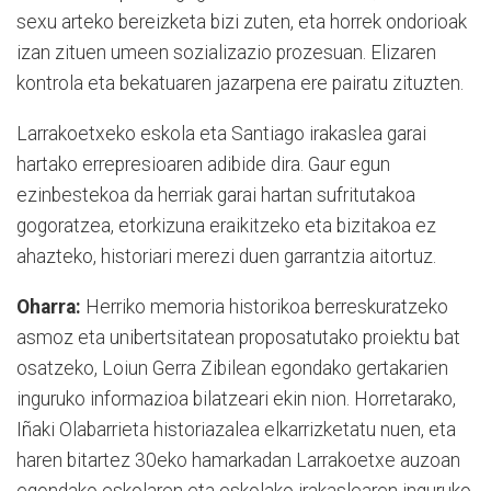
sexu arteko bereizketa bizi zuten, eta horrek ondorioak
izan zituen umeen sozializazio prozesuan. Elizaren
kontrola eta bekatuaren jazarpena ere pairatu zituzten.
Larrakoetxeko eskola eta Santiago irakaslea garai
hartako errepresioaren adibide dira. Gaur egun
ezinbestekoa da herriak garai hartan sufritutakoa
gogoratzea, etorkizuna eraikitzeko eta bizitakoa ez
ahazteko, historiari merezi duen garrantzia aitortuz.
Oharra:
Herriko memoria historikoa berreskuratzeko
asmoz eta unibertsitatean proposatutako proiektu bat
osatzeko, Loiun Gerra Zibilean egondako gertakarien
inguruko informazioa bilatzeari ekin nion. Horretarako,
Iñaki Olabarrieta historiazalea elkarrizketatu nuen, eta
haren bitartez 30eko hamarkadan Larrakoetxe auzoan
egondako eskolaren eta eskolako irakaslearen inguruko