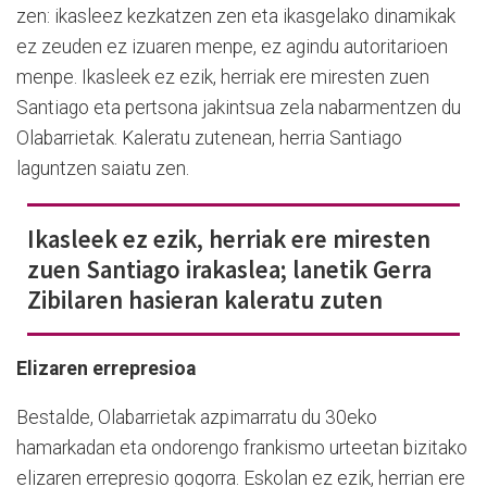
zen: ikasleez kezkatzen zen eta ikasgelako dinamikak
ez zeuden ez izuaren menpe, ez agindu autoritarioen
menpe. Ikasleek ez ezik, herriak ere miresten zuen
Santiago eta pertsona jakintsua zela nabarmentzen du
Olabarrietak. Kaleratu zutenean, herria Santiago
laguntzen saiatu zen.
Ikasleek ez ezik, herriak ere miresten
zuen Santiago irakaslea; lanetik Gerra
Zibilaren hasieran kaleratu zuten
Elizaren errepresioa
Bestalde, Olabarrietak azpimarratu du 30eko
hamarkadan eta ondorengo frankismo urteetan bizitako
elizaren errepresio gogorra. Eskolan ez ezik, herrian ere