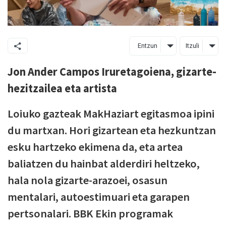
Entzun
Itzuli
Jon Ander Campos Iruretagoiena, gizarte-
hezitzailea eta artista
Loiuko gazteak MakHaziart egitasmoa ipini
du martxan. Hori gizartean eta hezkuntzan
esku hartzeko ekimena da, eta artea
baliatzen du hainbat alderdiri heltzeko,
hala nola gizarte-arazoei, osasun
mentalari, autoestimuari eta garapen
pertsonalari. BBK Ekin programak