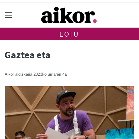
LOIU
Gaztea eta
Aikor aldizkaria
2023ko urriaren 4a