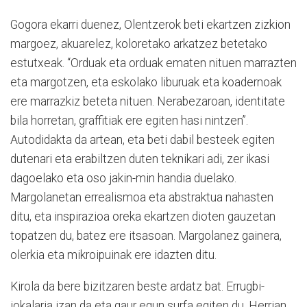
Gogora ekarri duenez, Olentzerok beti ekartzen zizkion
margoez, akuarelez, koloretako arkatzez betetako
estutxeak. “Orduak eta orduak ematen nituen marrazten
eta margotzen, eta eskolako liburuak eta koadernoak
ere marrazkiz beteta nituen. Nerabezaroan, identitate
bila horretan, graffitiak ere egiten hasi nintzen”.
Autodidakta da artean, eta beti dabil besteek egiten
dutenari eta erabiltzen duten teknikari adi, zer ikasi
dagoelako eta oso jakin-min handia duelako.
Margolanetan errealismoa eta abstraktua nahasten
ditu, eta inspirazioa oreka ekartzen dioten gauzetan
topatzen du, batez ere itsasoan. Margolanez gainera,
olerkia eta mikroipuinak ere idazten ditu.
Kirola da bere bizitzaren beste ardatz bat. Errugbi-
jokalaria izan da eta gaur egun surfa egiten du. Herrian