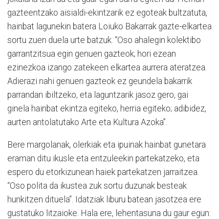
gazteentzako aisialdi-ekintzarik ez egoteak bultzatuta,
hainbat lagunekin batera Loiuko Bakarrak gazte-elkartea
sortu zuen duela urte batzuk. “Oso ahalegin kolektibo
garrantzitsua egin genuen gazteok; hori ezean
ezinezkoa izango zatekeen elkartea aurrera ateratzea.
Adierazi nahi genuen gazteok ez geundela bakarrik
parrandan ibiltzeko, eta laguntzarik jasoz gero, gai
ginela hainbat ekintza egiteko, herria egiteko; adibidez,
aurten antolatutako Arte eta Kultura Azoka”.
Bere margolanak, olerkiak eta ipuinak hainbat gunetara
eraman ditu ikusle eta entzuleekin partekatzeko, eta
espero du etorkizunean haiek partekatzen jarraitzea.
“Oso polita da ikustea zuk sortu duzunak besteak
hunkitzen dituela”. Idatziak liburu batean jasotzea ere
gustatuko litzaioke. Hala ere, lehentasuna du gaur egun: