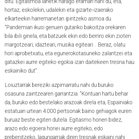
ditu. Egitasmoa lanetik harago eraman nahi du, eta,
hortaz, eskolekin, udalekin eta gizarte-izaerako
elkarteekin harremanetan ipintzeko asmoa du.
“Pandemian ikusi genuen gutariko bakoitza orekaren
bila ibili ginela, eta batzuek ekin edo berriro ekin zioten
margotzeari, idazteari, musika egiteari… Beraz, olatu
hori aprobetxatu, eta egunerokotasuneko zalantzei eta
gatazkei aurre egiteko egokia izan daitekeen tresna hau
eskainiko dut”.
Loiuztarrak bereziki azpimarratu nahi du buruko
osasuna zaintzearen garrantzia. “Kontuan hartu behar
da, buruko edo bestelako arazoak direla eta, Espainiako
estatuan urtean 4.000 pertsonak baino gehiagok euren
buruaz beste egiten dutela. Egitasmo honen bidez,
arazo edo egoera horiei aurre egiteko, edo
prebenitzeko, lagungarriak diren tresnak eskaini nahi