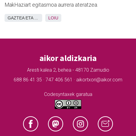
MakHaziart egitasmoa aurrera ateratzea.
GAZTEA ETA ...
LOIU
aikor aldizkaria
Aresti kalea 2, behea - 48170 Zamudio
688 86 41 35 · 747 406 561 · aikortxori@aikor.com
Codesyntaxek garatua