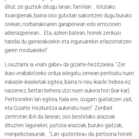
ditut; ze guztiok ditugu lanari, familiari… lotutako
itxaropenak, baina oso gutxitan sakontzen dugu buruko
orekan, norbanakoaren garapenean edo emozioen
adierazpenean… Eta, azken batean, horrek zerikusi
handia du gainerakoekin eta inguruarekin erlazionatzen
garen moduarekin”.
Loiuztarra ia «nahi gabe» da gizarte-hezitzailea. “Zer
ikasi erabakitzeko ordua ailegatu zenean pentsatu nuen
irakasle-ikasketak egitea, baina ni neu ikasle trebea ez
naizenez, bertan behera utzi nuen aukera hori (kar-kar).
Pertsonekin lan egitea, hala ere, izugarri gustatzen zait,
eta Gizarte Hezkuntza aukeratu nuen”. Zenbait
zentrotan ibili da lanean, oso bestelako arazoak
dituzten lagunekin; justizia-arazoak, buruko gaitzak,
menpekotasunak... “Lan «potentea» da, pertsona horiek