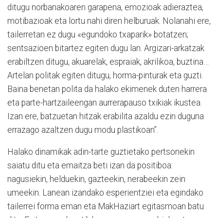
ditugu norbanakoaren garapena, emozioak adieraztea,
motibazioak eta lortu nahi diren helburuak. Nolanahi ere,
tailerretan ez dugu «egundoko txaparik» botatzen;
sentsazioen bitartez egiten dugu lan. Argizari-arkatzak
erabiltzen ditugu, akuarelak, espraiak, akrilikoa, buztina…
Artelan politak egiten ditugu, horma-pinturak eta guzti.
Baina benetan polita da halako ekimenek duten harrera
eta parte-hartzaileengan aurrerapauso txikiak ikustea.
Izan ere, batzuetan hitzak erabilita azaldu ezin duguna
errazago azaltzen dugu modu plastikoan”.
Halako dinamikak adin-tarte guztietako pertsonekin
saiatu ditu eta emaitza beti izan da positiboa:
nagusiekin, helduekin, gazteekin, nerabeekin zein
umeekin. Lanean izandako esperientziei eta egindako
tailerrei forma eman eta MakHaziart egitasmoan batu