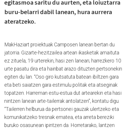
egitasmoa saritu du aurten, eta loiuztarra
buru-belarri dabil lanean, hura aurrera
ateratzeko.
MakHaziart proiektuak Camposen lanean bertan du
jatorria. Gizarte-hezitzailea artean ikasketak amaituta
ez zituela, 19 urterekin, hasi zen lanean; harrezkero 10
urte pasatu dira eta hainbat arazo dituzten pertsonekin
egiten du lan. “Oso giro kutsatuta batean ibiltzen gara
eta beti saiatzen gara estimulu politak eta atseginak
topatzen. Harreman estu-estua dut artearekin eta hasi
nintzen lanean arte-tailerrak antolatzen”, kontatu digu.
“Tailerren helburua da pertsonei gauzak ulertzeko eta
komunikatzeko tresnak ematea, eta arreta bereziki
buruko osasunean ipintzen da. Horretarako, lantzen