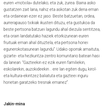
euren «motxila» dutelako; eta zuk, zurea. Baina asko
gustatzen zait lana, nahiz eta askotan zuk dena eman
eta ordainean ezer ez jaso. Beste batzuetan, ordea,
aurrerapauso txikiak ikusten dituzu, eta gustukoa da
beste pertsona batzuei lagundu ahal diezula sentitzea,
eta orain landatutako haziek etorkizunean euren
fruituak eman ahal dituztela, eta pertsona horiei
egunerokotasunean lagundu”. Udako oporrak amaituta,
gizarte- eta hezkuntza-zentro komunitario batean hasi
da lanean. “Gazteekin ez ezik euren familiekin,
eskolarekin, auzokideekin… ere lan egiten dugu, kirol-
eta kultura-ekintzez baliatuta eta gazteei inguru
horietan garatzeko tresnak emanez”.
Jakin-mina