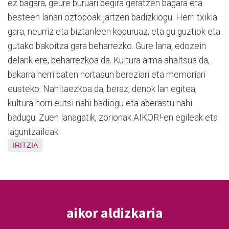
ez bagara, geure buruari begira geratzen bagara eta
besteen lanari oztopoak jartzen badizkiogu. Herri txikia
gara, neurriz eta biztanleen kopuruaz, eta gu guztiok eta
gutako bakoitza gara beharrezko. Gure lana, edozein
delarik ere, beharrezkoa da. Kultura arma ahaltsua da,
bakarra herri baten nortasun bereziari eta memoriari
eusteko. Nahitaezkoa da, beraz, denok lan egitea,
kultura horri eutsi nahi badiogu eta aberastu nahi
badugu. Zuen lanagatik, zorionak AIKOR!-en egileak eta
laguntzaileak.
IRITZIA
aikor aldizkaria