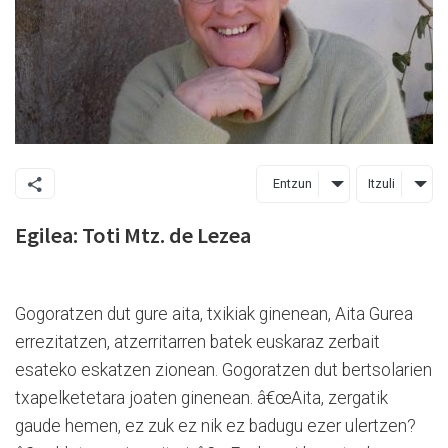
Entzun
Itzuli
Egilea: Toti Mtz. de Lezea
Gogoratzen dut gure aita, txikiak ginenean, Aita Gurea
errezitatzen, atzerritarren batek euskaraz zerbait
esateko eskatzen zionean. Gogoratzen dut bertsolarien
txapelketetara joaten ginenean. â€œAita, zergatik
gaude hemen, ez zuk ez nik ez badugu ezer ulertzen?