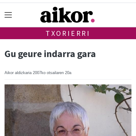
TXORIERRI
Gu geure indarra gara
Aikor aldizkaria
2007ko otsailaren 20a