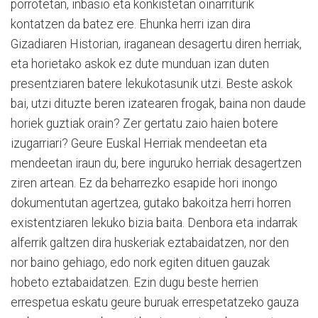
porrotetan, inbasio eta konkistetan oinarriturik
kontatzen da batez ere. Ehunka herri izan dira
Gizadiaren Historian, iraganean desagertu diren herriak,
eta horietako askok ez dute munduan izan duten
presentziaren batere lekukotasunik utzi. Beste askok
bai, utzi dituzte beren izatearen frogak, baina non daude
horiek guztiak orain? Zer gertatu zaio haien botere
izugarriari? Geure Euskal Herriak mendeetan eta
mendeetan iraun du, bere inguruko herriak desagertzen
ziren artean. Ez da beharrezko esapide hori inongo
dokumentutan agertzea, gutako bakoitza herri horren
existentziaren lekuko bizia baita. Denbora eta indarrak
alferrik galtzen dira huskeriak eztabaidatzen, nor den
nor baino gehiago, edo nork egiten dituen gauzak
hobeto eztabaidatzen. Ezin dugu beste herrien
errespetua eskatu geure buruak errespetatzeko gauza