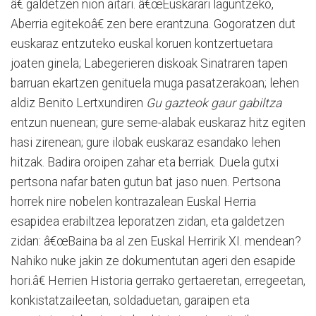
â€ galdetzen nion aitari. â€œEuskarari laguntzeko,
Aberria egitekoâ€ zen bere erantzuna. Gogoratzen dut
euskaraz entzuteko euskal koruen kontzertuetara
joaten ginela; Labegerieren diskoak Sinatraren tapen
barruan ekartzen genituela muga pasatzerakoan; lehen
aldiz Benito Lertxundiren
Gu gazteok gaur gabiltza
entzun nuenean; gure seme-alabak euskaraz hitz egiten
hasi zirenean; gure ilobak euskaraz esandako lehen
hitzak. Badira oroipen zahar eta berriak. Duela gutxi
pertsona nafar baten gutun bat jaso nuen. Pertsona
horrek nire nobelen kontrazalean Euskal Herria
esapidea erabiltzea leporatzen zidan, eta galdetzen
zidan: â€œBaina ba al zen Euskal Herririk XI. mendean?
Nahiko nuke jakin ze dokumentutan ageri den esapide
hori.â€ Herrien Historia gerrako gertaeretan, erregeetan,
konkistatzaileetan, soldaduetan, garaipen eta