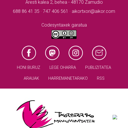
Aresti kalea 2, behea - 48170 Zamudio
688 86 41 35 · 747 406 561 · aikortxori@aikor.com
Codesyntaxek garatua
HONI BURUZ
LEGE OHARRA
PUBLIZITATEA
ARAUAK
HARREMANETARAKO
RSS