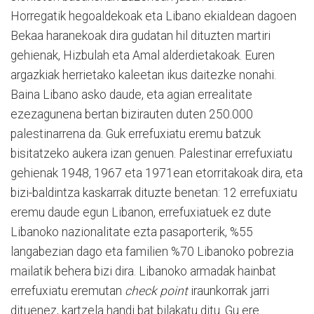
Horregatik hegoaldekoak eta Libano ekialdean dagoen
Bekaa haranekoak dira gudatan hil dituzten martiri
gehienak, Hizbulah eta Amal alderdietakoak. Euren
argazkiak herrietako kaleetan ikus daitezke nonahi.
Baina Libano asko daude, eta agian errealitate
ezezagunena bertan bizirauten duten 250.000
palestinarrena da. Guk errefuxiatu eremu batzuk
bisitatzeko aukera izan genuen. Palestinar errefuxiatu
gehienak 1948, 1967 eta 1971ean etorritakoak dira, eta
bizi-baldintza kaskarrak dituzte benetan: 12 errefuxiatu
eremu daude egun Libanon, errefuxiatuek ez dute
Libanoko nazionalitate ezta pasaporterik, %55
langabezian dago eta familien %70 Libanoko pobrezia
mailatik behera bizi dira. Libanoko armadak hainbat
errefuxiatu eremutan
check point
iraunkorrak jarri
dituenez, kartzela handi bat bilakatu ditu. Gu ere