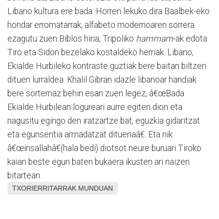
Libano kultura ere bada. Horren lekuko dira Baalbek-eko
hondar erromatarrak, alfabeto modernoaren sorrera
ezagutu zuen Biblos hiria, Tripoliko
hammam
-ak edota
Tiro eta Sidon bezelako kostaldeko herriak. Libano,
Ekialde Hurbileko kontraste guztiak bere baitan biltzen
dituen lurraldea. Khalil Gibran idazle libanoar handiak
bere sorterriaz behin esan zuen legez, â€œBada
Ekialde Hurbilean logureari aurre egiten dion eta
nagusitu egingo den iratzartze bat, eguzkia gidaritzat
eta egunsentia armadatzat dituenaâ€. Eta nik
â€œinsallahâ€(hala bedi) diotsot neure buruari Tiroko
kaian beste egun baten bukaera ikusten ari naizen
bitartean.
TXORIERRITARRAK MUNDUAN