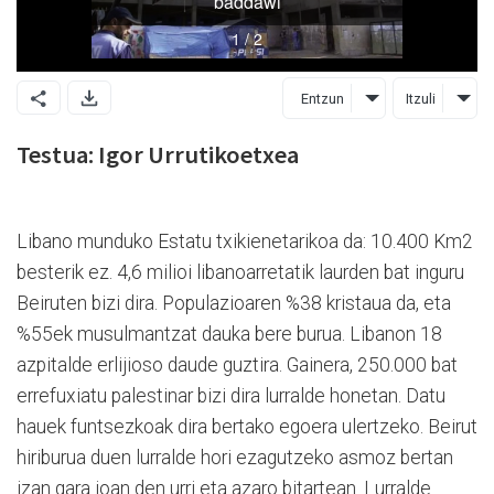
Entzun
Itzuli
Testua: Igor Urrutikoetxea
Libano munduko Estatu txikienetarikoa da: 10.400 Km2
besterik ez. 4,6 milioi libanoarretatik laurden bat inguru
Beiruten bizi dira. Populazioaren %38 kristaua da, eta
%55ek musulmantzat dauka bere burua. Libanon 18
azpitalde erlijioso daude guztira. Gainera, 250.000 bat
errefuxiatu palestinar bizi dira lurralde honetan. Datu
hauek funtsezkoak dira bertako egoera ulertzeko. Beirut
hiriburua duen lurralde hori ezagutzeko asmoz bertan
izan gara joan den urri eta azaro bitartean. Lurralde