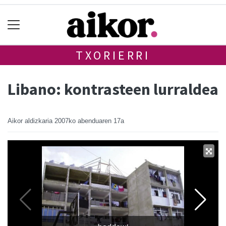
TXORIERRI
Libano: kontrasteen lurraldea
Aikor aldizkaria
2007ko abenduaren 17a