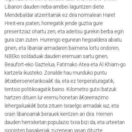
Libanon dauden neba-arrebei laguntzen diete.
Mendebaldar atzerritarrak ez dira normalean Haret
Hreit-era joaten, horregatik jende guztia gure
presentziaz ohartu zen, eta adeitsu gurekin berba egin
gura izan zuten. Hurrengo egunean hegoaldera abiatu
ginen, eta libaniar armadaren baimena lortu ondoren,
NBEko soldaduak dauden eremuan sartu ginen,
Beaufort-eko Gaztelua, Fatimako Atea eta Al Khiam-go
kartzela ikusteko. Zonalde hau munduko puntu
â€œberoenetarikoaâ€ da, eta ez tenperaturagatik,
tentsio politikoagatik baino. Kilometro gutxi batzuk
hartzen dituen lur eremu honetan â€œerrazimo
lehergailuakâ€ bota zituen Israelgo armadak iaz, eta
orain libanoarrak berauek kentzen ari dira. Hemen
dauden herrixketan populazio txiia bizi da, eta urteetan
sionisten basakeriak zuzenean jasan dituzte.