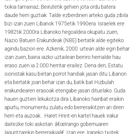
txikia tamainaz; Beirutetik gehien jota ordu batera
daude herri guztiak. Talde ezberdinen arteko guda zibila
bizi izan zuen Libanok 1975etik 1990era. Israelek ere
1982tik 2000ra Libanoko hegoaldea okupatu zuen,
Nazio Batuen Erakundeak (NBE) bertatik alde egiteko
agindu bazion ere. Azkenik, 2000. urtean alde egin behar
izan zuen, baina iazko uztailean berriro herrialde hau
eraso zuen ia 2.000 herritar erailez. Dena den, Estatu
sionistak kasu bietan porrot handiak jasan ditu Libanon
eta bertatik joan behar izan du, batik bat Hizbulah
erakundearen erasoak etengabe jasan dituelako. Guda
hauen guztien lekukotza dira Libanoko hainbat eraikin
apurtu, monumentu zulatu edo berreraikitzen ari diren
herri eta auzoak... Haret Hreit-en kartel hauek irakur
daitezke toki askotan: â€œIrango gobernuaren
laguntzarekin berreraikiaâ€. Izan ere, Iraneko txiitek