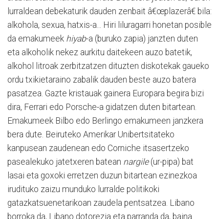
lurraldean debekaturik dauden zenbait â€œplazerâ€ bila:
alkohola, sexua, hatxis-a... Hiri liluragarri honetan posible
da emakumeek
hiyab
-a (buruko zapia) janzten duten
eta alkoholik nekez aurkitu daitekeen auzo batetik,
alkohol litroak zerbitzatzen dituzten diskotekak gaueko
ordu txikietaraino zabalik dauden beste auzo batera
pasatzea. Gazte kristauak gainera Europara begira bizi
dira, Ferrari edo Porsche-a gidatzen duten bitartean.
Emakumeek Bilbo edo Berlingo emakumeen janzkera
bera dute. Beiruteko Amerikar Unibertsitateko
kanpusean zaudenean edo Corniche itsasertzeko
pasealekuko jatetxeren batean
nargile
(ur-pipa) bat
lasai eta goxoki erretzen duzun bitartean ezinezkoa
irudituko zaizu munduko lurralde politikoki
gatazkatsuenetarikoan zaudela pentsatzea. Libano
borroka da, Libano dotorezia eta parranda da, baina