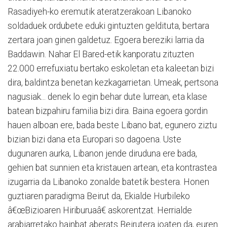
Rasadiyeh-ko eremutik ateratzerakoan Libanoko
soldaduek ordubete eduki gintuzten geldituta, bertara
zertara joan ginen galdetuz. Egoera bereziki larria da
Baddawin. Nahar El Bared-etik kanporatu zituzten
22.000 errefuxiatu bertako eskoletan eta kaleetan bizi
dira, baldintza benetan kezkagarrietan. Umeak, pertsona
nagusiak... denek lo egin behar dute lurrean, eta klase
batean bizpahiru familia bizi dira. Baina egoera gordin
hauen alboan ere, bada beste Libano bat, egunero ziztu
bizian bizi dana eta Europari so dagoena. Uste
dugunaren aurka, Libanon jende diruduna ere bada,
gehien bat sunnien eta kristauen artean, eta kontrastea
izugarria da Libanoko zonalde batetik bestera. Honen
guztiaren paradigma Beirut da, Ekialde Hurbileko
â€œBizioaren Hiriburuaâ€ askorentzat. Herrialde
arabiarretako hainbat aberats Beirutera joaten da, euren