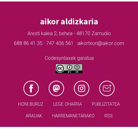
aikor aldizkaria
Aresti kalea 2, behea - 48170 Zamudio
688 86 41 35 · 747 406 561 · aikortxori@aikor.com
Codesyntaxek garatua
HONI BURUZ
LEGE OHARRA
PUBLIZITATEA
ARAUAK
HARREMANETARAKO
RSS