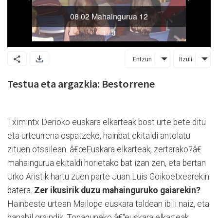
Entzun
Itzuli
Testua eta argazkia: Bestorrene
Tximintx Derioko euskara elkarteak bost urte bete ditu
eta urteurrena ospatzeko, hainbat ekitaldi antolatu
zituen otsailean. â€œEuskara elkarteak, zertarako?â€
mahaingurua ekitaldi horietako bat izan zen, eta bertan
Urko Aristik hartu zuen parte Juan Luis Goikoetxearekin
batera.
Zer ikusirik duzu mahainguruko gaiarekin?
Hainbeste urtean Mailope euskara taldean ibili naiz, eta
banabil oraindik. Topaguneko â€“euskara elkarteak