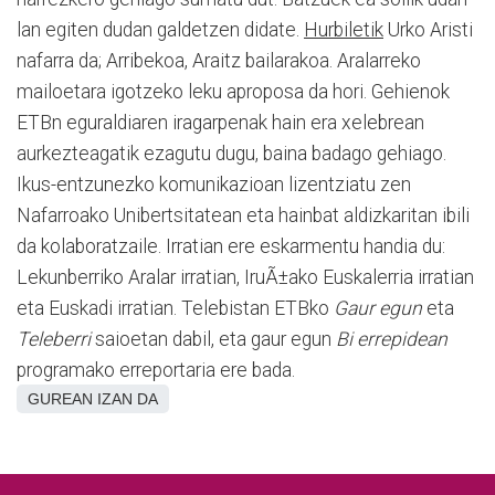
lan egiten dudan galdetzen didate.
Hurbiletik
Urko Aristi
nafarra da; Arribekoa, Araitz bailarakoa. Aralarreko
mailoetara igotzeko leku aproposa da hori. Gehienok
ETBn eguraldiaren iragarpenak hain era xelebrean
aurkezteagatik ezagutu dugu, baina badago gehiago.
Ikus-entzunezko komunikazioan lizentziatu zen
Nafarroako Unibertsitatean eta hainbat aldizkaritan ibili
da kolaboratzaile. Irratian ere eskarmentu handia du:
Lekunberriko Aralar irratian, IruÃ±ako Euskalerria irratian
eta Euskadi irratian. Telebistan ETBko
Gaur egun
eta
Teleberri
saioetan dabil, eta gaur egun
Bi errepidean
programako erreportaria ere bada.
GUREAN IZAN DA