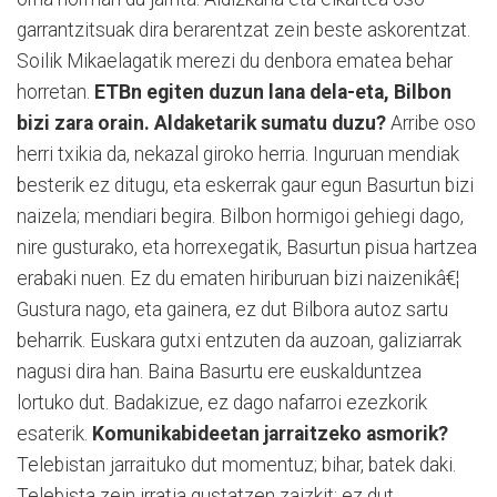
garrantzitsuak dira berarentzat zein beste askorentzat.
Soilik Mikaelagatik merezi du denbora ematea behar
horretan.
ETBn egiten duzun lana dela-eta, Bilbon
bizi zara orain. Aldaketarik sumatu duzu?
Arribe oso
herri txikia da, nekazal giroko herria. Inguruan mendiak
besterik ez ditugu, eta eskerrak gaur egun Basurtun bizi
naizela; mendiari begira. Bilbon hormigoi gehiegi dago,
nire gusturako, eta horrexegatik, Basurtun pisua hartzea
erabaki nuen. Ez du ematen hiriburuan bizi naizenikâ€¦
Gustura nago, eta gainera, ez dut Bilbora autoz sartu
beharrik. Euskara gutxi entzuten da auzoan, galiziarrak
nagusi dira han. Baina Basurtu ere euskalduntzea
lortuko dut. Badakizue, ez dago nafarroi ezezkorik
esaterik.
Komunikabideetan jarraitzeko asmorik?
Telebistan jarraituko dut momentuz; bihar, batek daki.
Telebista zein irratia gustatzen zaizkit; ez dut