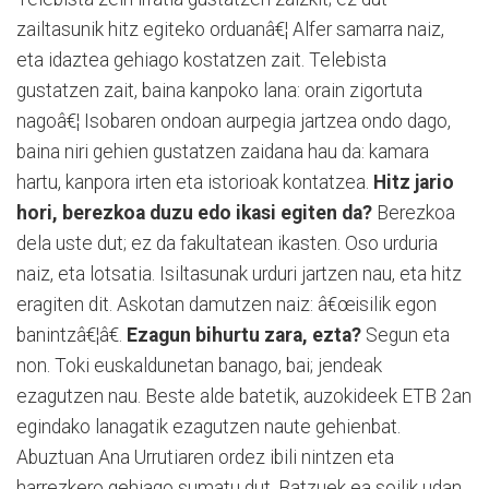
zailtasunik hitz egiteko orduanâ€¦ Alfer samarra naiz,
eta idaztea gehiago kostatzen zait. Telebista
gustatzen zait, baina kanpoko lana: orain zigortuta
nagoâ€¦ Isobaren ondoan aurpegia jartzea ondo dago,
baina niri gehien gustatzen zaidana hau da: kamara
hartu, kanpora irten eta istorioak kontatzea.
Hitz jario
hori, berezkoa duzu edo ikasi egiten da?
Berezkoa
dela uste dut; ez da fakultatean ikasten. Oso urduria
naiz, eta lotsatia. Isiltasunak urduri jartzen nau, eta hitz
eragiten dit. Askotan damutzen naiz: â€œisilik egon
banintzâ€¦â€.
Ezagun bihurtu zara, ezta?
Segun eta
non. Toki euskaldunetan banago, bai; jendeak
ezagutzen nau. Beste alde batetik, auzokideek ETB 2an
egindako lanagatik ezagutzen naute gehienbat.
Abuztuan Ana Urrutiaren ordez ibili nintzen eta
harrezkero gehiago sumatu dut. Batzuek ea soilik udan