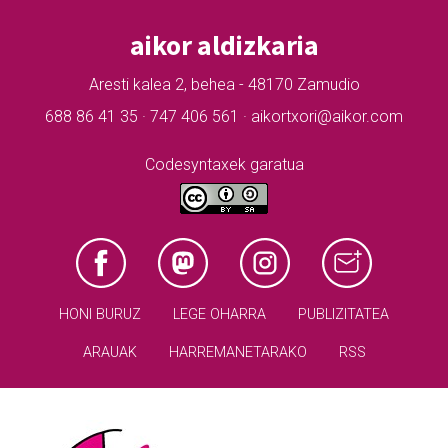
aikor aldizkaria
Aresti kalea 2, behea - 48170 Zamudio
688 86 41 35 · 747 406 561 · aikortxori@aikor.com
Codesyntaxek garatua
HONI BURUZ
LEGE OHARRA
PUBLIZITATEA
ARAUAK
HARREMANETARAKO
RSS