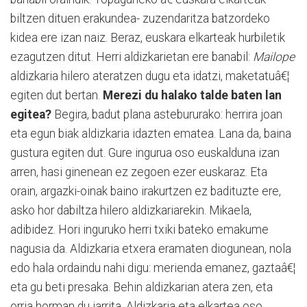
biltzen dituen erakundea- zuzendaritza batzordeko
kidea ere izan naiz. Beraz, euskara elkarteak hurbiletik
ezagutzen ditut. Herri aldizkarietan ere banabil:
Mailope
aldizkaria hilero ateratzen dugu eta idatzi, maketatuâ€¦
egiten dut bertan.
Merezi du halako talde baten lan
egitea?
Begira, badut plana astebururako: herrira joan
eta egun biak aldizkaria idazten ematea. Lana da, baina
gustura egiten dut. Gure ingurua oso euskalduna izan
arren, hasi ginenean ez zegoen ezer euskaraz. Eta
orain, argazki-oinak baino irakurtzen ez badituzte ere,
asko hor dabiltza hilero aldizkariarekin. Mikaela,
adibidez. Hori inguruko herri txiki bateko emakume
nagusia da. Aldizkaria etxera eramaten diogunean, nola
edo hala ordaindu nahi digu: merienda emanez, gaztaâ€¦
eta gu beti presaka. Behin aldizkarian atera zen, eta
orria horman du jarrita. Aldizkaria eta elkartea oso