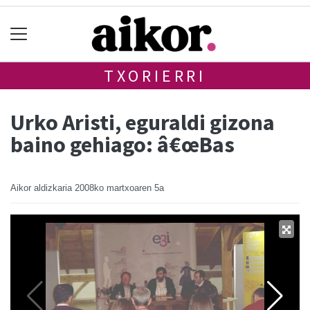
TXORIERRI
Urko Aristi, eguraldi gizona
baino gehiago: â€œBas
Aikor aldizkaria
2008ko martxoaren 5a