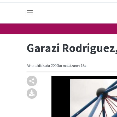
Garazi Rodriguez
Aikor aldizkaria
2009ko maiatzaren 15a