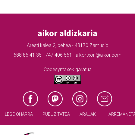
aikor aldizkaria
Aresti kalea 2, behea - 48170 Zamudio
688 86 41 35 · 747 406 561 · aikortxori@aikor.com
Codesyntaxek garatua
LEGE OHARRA
PUBLIZITATEA
ARAUAK
HARREMANET