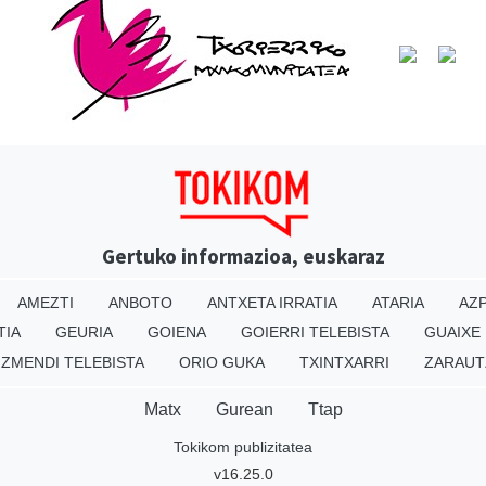
Gertuko informazioa, euskaraz
AMEZTI
ANBOTO
ANTXETA IRRATIA
ATARIA
AZP
TIA
GEURIA
GOIENA
GOIERRI TELEBISTA
GUAIXE
IZMENDI TELEBISTA
ORIO GUKA
TXINTXARRI
ZARAUT
Matx
Gurean
Ttap
Tokikom publizitatea
v16.25.0