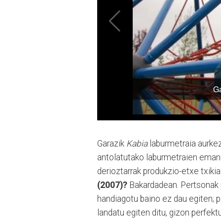
Garazik
Kabia
laburmetraia aurkez
antolatutako laburmetraien emanal
derioztarrak produkzio-etxe txikia
(2007)?
Bakardadean. Pertsonak p
handiagotu baino ez dau egiten; p
landatu egiten ditu, gizon perfekt