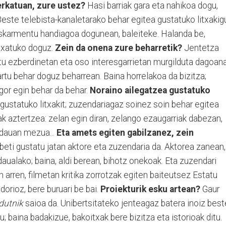
rkatuan, zure ustez?
Hasi barriak gara eta nahikoa dogu,
ste telebista-kanaletarako behar egitea gustatuko litxakig
 Eskarmentu handiagoa dogunean, baleiteke. Halanda be,
txatuko doguz.
Zein da onena zure beharretik?
Jentetza
tu ezberdinetan eta oso interesgarrietan murgilduta dagoana
artu behar doguz beharrean. Baina horrelakoa da bizitza;
gor egin behar da behar.
Noraino ailegatzea gustatuko
ustatuko litxakit; zuzendariagaz soinez soin behar egitea
k aztertzea: zelan egin diran, zelango ezaugarriak dabezan,
 dauan mezua...
Eta amets egiten gabilzanez, zein
eti gustatu jatan aktore eta zuzendaria da. Aktorea zanean,
aualako; baina, aldi berean, bihotz onekoak. Eta zuzendari
n arren, filmetan kritika zorrotzak egiten baiteutsez Estatu
orioz, bere buruari be bai.
Proiekturik esku artean?
Gaur
dutnik
saioa da. Unibertsitateko jenteagaz batera inoiz best
u; baina badakizue, bakoitxak bere bizitza eta istorioak ditu.