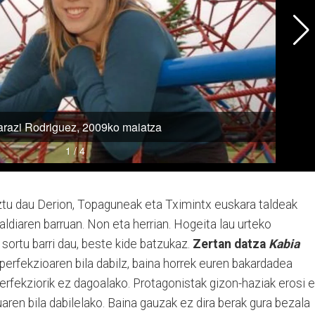
tu dau Derion, Topaguneak eta Tximintx euskara taldeak
diaren barruan. Non eta herrian. Hogeita lau urteko
 sortu barri dau, beste kide batzukaz.
Zertan datza
Kabia
erfekzioaren bila dabilz, baina horrek euren bakardadea
erfekziorik ez dagoalako. Protagonistak gizon-haziak erosi e
uaren bila dabilelako. Baina gauzak ez dira berak gura bezala