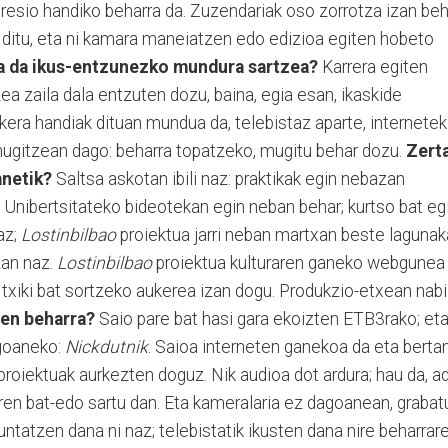
 presio handiko beharra da. Zuzendariak oso zorrotza izan be
r ditu, eta ni kamara maneiatzen edo edizioa egiten hobeto
a da ikus-entzunezko mundura sartzea?
Karrera egiten
ea zaila dala entzuten dozu, baina, egia esan, ikaskide
era handiak dituan mundua da, telebistaz aparte, internetek
a mugitzean dago: beharra topatzeko, mugitu behar dozu.
Zert
anetik?
Saltsa askotan ibili naz: praktikak egin nebazan
 Unibertsitateko bideotekan egin neban behar; kurtso bat eg
az;
Lostinbilbao
proiektua jarri neban martxan beste laguna
zan naz.
Lostinbilbao
proiektua kulturaren ganeko webgunea
e txiki bat sortzeko aukerea izan dogu. Produkzio-etxean nabi
uen beharra?
Saio pare bat hasi gara ekoizten ETB3rako; et
agoaneko:
Nickdutnik
. Saioa interneten ganekoa da eta bertan
proiektuak aurkezten doguz. Nik audioa dot ardura; hau da, ad
ren bat-edo sartu dan. Eta kameralaria ez dagoanean, grabat
ntatzen dana ni naz; telebistatik ikusten dana nire beharrar