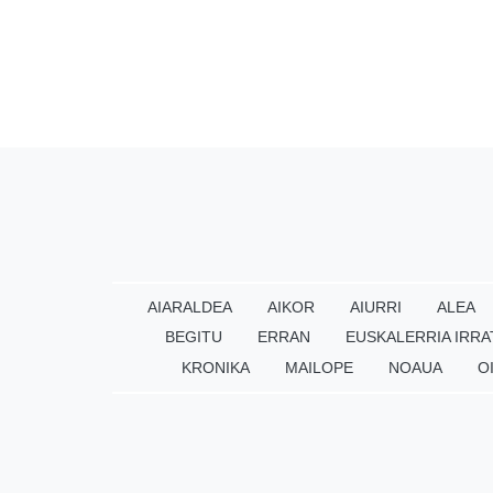
AIARALDEA
AIKOR
AIURRI
ALEA
BEGITU
ERRAN
EUSKALERRIA IRRA
KRONIKA
MAILOPE
NOAUA
O