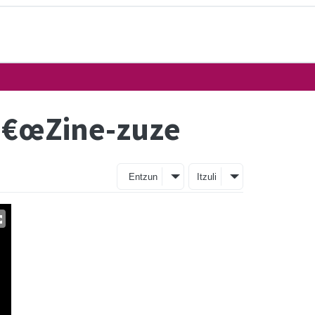
 â€œZine-zuze
Entzun
Itzuli