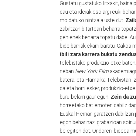
Gustatu gustatuko litxakit, baina
dau eta ideiak oso argi euki beha
moldatuko nintzala uste dut.
Zail
zabiltzan bitartean beharra topatz
gehienek beharra topatu dabe. Auk
bide barriak ekarri baititu. Gako
ibili zara karrera bukatu zendu
telebistako produkzio-etxe baten;
neban
New York Film
akademiag
batera; eta Hamaika Telebistan i
da eta horri esker, produkzio-etx
buru-belarri gaur egun.
Zein da z
horreetako bat emoten dabilz d
Euskal Herrian garatzen dabilzan 
egon behar naz, grabazioan soinu
be egiten dot. Ondoren, bideoa mu