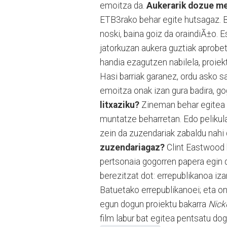
emoitza da.
Aukerarik dozue me
ETB3rako behar egite hutsagaz. Be
noski, baina goiz da oraindiÃ±o.
jatorkuzan aukera guztiak aprobe
handia ezagutzen nabilela, proiek
Hasi barriak garanez, ordu asko s
emoitza onak izan gura badira, go
litxaziku?
Zineman behar egitea g
muntatze beharretan. Edo pelikula
zein da zuzendariak zabaldu nahi
zuzendariagaz?
Clint Eastwood b
pertsonaia gogorren papera egin d
berezitzat dot: errepublikanoa iza
Batuetako errepublikanoei; eta ond
egun dogun proiektu bakarra
Nick
film labur bat egitea pentsatu dog