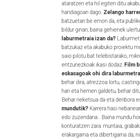
ataratzen eta hil egiten ditu aka
handiagoan dago.
Zelango harre
batzuetan be emon da, eta publiko
bildur ginan, baina gehienek ulert
laburmetraia izan da?
Laburmetra
batzukaz eta akabuko proiektu mod
saio pilotu bat telebistarako, mik
entzunezkoak ikasi dodaz.
Film b
eskasagoak ohi dira laburmetra
behar dira, atrezzoa lortu, casting
han eta hemen galdetu, behar dituz
Behar neketsua da eta denbora e
mundutik?
Karrera hasi nebanean,
edo zuzendaria... Baina mundu h
konturatzen zara: muntaia, grabake
erakargarria eta dibertigarria da, n