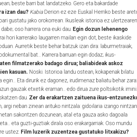
buean; beste barri bat landatzeko. Gero eta bakardade
ra izan dau?
Kabia
Derion ez eze Euskal Herriko beste aret
ari gustatu jako orokorrean. Ikusleak istorioa ez ulertzeare
u dabe; oso harrera ona euki dau.
Egin dozun lehenengo
i hori karrerako laugarren mailan egin dot, beste ikaskide
uan. Aurretik beste behar batzuk izan dira: laburmetraiak,
rodokumental bat... Karrera barruan egin dodaz; ikus-
aten filmatzerako badago dirua; baliabideak askoz
ien kasuan.
Noski. Istorioa landu ostean, kokapenak bilatu
a egin... Eta dirurik ez dagonez, irudimenaz baliatu behar zara
un gauzak etxetik eraman... edo dirua zure poltsikotik imini
skatzen dau.
Zer da erakartzen zaituena ikus-entzunezk
 argi neban zinean arituko nintzala: gidoilaria izango nintzan
onetan sakontzen dozunean, atal eta gauza asko dagoala
ta... eta guzti-guztiak dirala oso erakargarriak. Oso mundu
ire ustez.
Film luzerik zuzentzea gustatuko litxakizu?