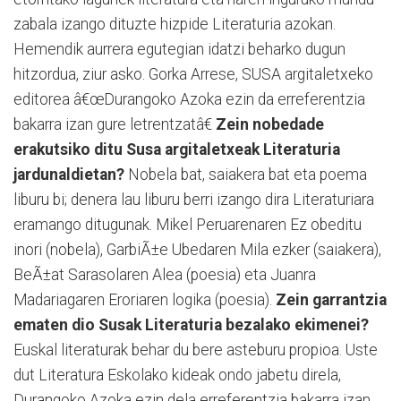
zabala izango dituzte hizpide Literaturia azokan.
Hemendik aurrera egutegian idatzi beharko dugun
hitzordua, ziur asko. Gorka Arrese, SUSA argitaletxeko
editorea
â€œDurangoko Azoka ezin da erreferentzia
bakarra izan gure letrentzatâ€
Zein nobedade
erakutsiko ditu Susa argitaletxeak Literaturia
jardunaldietan?
Nobela bat, saiakera bat eta poema
liburu bi; denera lau liburu berri izango dira Literaturiara
eramango ditugunak. Mikel Peruarenaren Ez obeditu
inori (nobela), GarbiÃ±e Ubedaren Mila ezker (saiakera),
BeÃ±at Sarasolaren Alea (poesia) eta Juanra
Madariagaren Eroriaren logika (poesia).
Zein garrantzia
ematen dio Susak Literaturia bezalako ekimenei?
Euskal literaturak behar du bere asteburu propioa. Uste
dut Literatura Eskolako kideak ondo jabetu direla,
Durangoko Azoka ezin dela erreferentzia bakarra izan