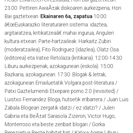
23:00: Pettiren AwaÃ±ak diskoaren aurkezpena, Hori
Bai gaztetxean.
Ekainaren 6a, zapatua
10:00:
â€œEuskarazko literaturaren sistema: idaztea,
argitaratzea, kritikatzeaâ€ mahai ingurua, Anguleri
kultura etxean. Parte-hartzaileak: Harkaitz Zubiri
(moderatzailea), Fito Rodriguez (idazlea), Olatz Osa
(editorea) eta Iratxe Retolaza (kritikaria). 12:00-14:30:
Liburu aurkezpenak, azokagunean (eskola). 15:00:
Bazkaria, azokagunean. 17:30: Blogak & letrak,
azokagunean Emailuetatik Volgara post-literatura /
Patxi Gaztelumendi Etxepare porno 2.0 (revisited) /
Luistxo Fernandez Bloga, hutsetik irribarrera / Juan Luis
Zabala Blogean zergatik idatzi / ez idatzi? / Julen
Gabiria eta BeÃ±at Sarasola Zizeron, Victor Hugo,
Monterroso eta beste zenbait blogari / Gorka
Bereziartua Beste habitat bat / Katixa Agirre Liburu