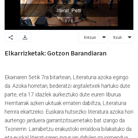
Entzun
Itzuli
Elkarrizketak: Gotzon Barandiaran
Ekainaren 5etik 7ra bitartean, Literaturia azoka egingo
da. Azoka horretan, bederatzi argitaletxek hartuko dute
parte, eta 17 idazlek aurkeztuko dute euren liburua.
Herritarrak azken ukituak ematen dabiltza, Literaturia
herrira ekartzeko. Euskara hutsezko literatura azoka hori
aurtengo jarduera garrantzitsuenetako bat izango da
Txorierrin. Larrabetzu erakustoki erraldoia bilakatuko da
eta euskal literaturaren inguruan dabilen mugimendua