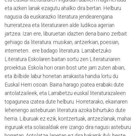
eta azken lanak ezagutu ahalko dira bertan. Helburu
nagusia da euskarazko literatura jendearengana
hurreratzea eta literaturaren alde ludikoa agerian
jartzea. Izan ere, liburuetan idazten dena baino zerbait
gehiago da literatura: musikan, antzerkian, poesian,
interneten... ere badago literatura. Larrabetzuko
Literatura Eskolaren baitan sortu zen Literaturiaren
proiektua. Eskola hori orain bost urte jarri zuten abian,
eta ibilbide labur honetan arrakasta handia lortu du
Euskal Herri osoan. Baina harago joatea erabaki dute
antolatzaileek, eta Larrabetzu euskal literaturazaleen
topagunea izatea dute helburu. Horretarako, ekainaren
lehenengo asteburuan literatura azoka bihurtuko dute
herria. Liburuak ez ezik, kontzertuak, antzezlanak, mahai
inguruak eta solasaldiak ere izango dira nagusi asteburu
horretan. Antolatze lanetan ez dira bakarrik ibili; beste