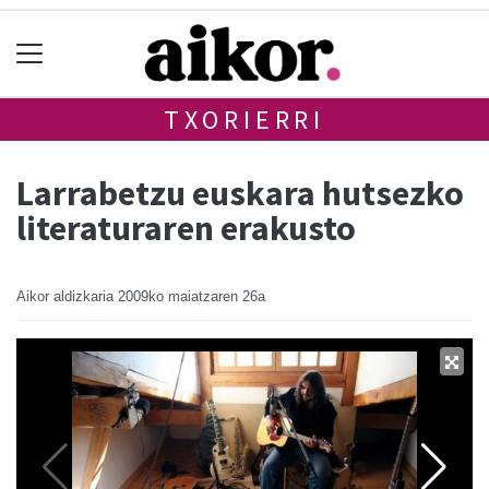
TXORIERRI
Larrabetzu euskara hutsezko
literaturaren erakusto
Aikor aldizkaria
2009ko maiatzaren 26a