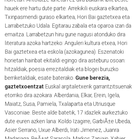
hauek ere hartu dute parte: Arrekikili euskara elkartea,
Txinpasmendi guraso elkartea, Hori Bai gaztetxea eta
Larrabetzuko Udala. Egitarau zabala eta oparoa izan da
emaitza. Larrabetzun hiru gune nagusi atonduko dira
literatura azoka hartzeko: Anguleri kultura etxea, Hori
Bai gaztetxea eta eskola (azokagunea). Eszenatoki
horietan hainbat ekitaldi egingo dira asteburu osoan:
hitzaldiak, poesia errezitaldiak eta blogei buruzko
berriketaldiak, esate baterako.
Gune berezia,
gaztetxoentzat
Euskal argitaletxerik garrantzitsuenak
etorriko dira azokara: Alberdania, Elkar, Erein, Igela,
Maiatz, Susa, Pamiela, Txalaparta eta Utriusque
Vasconiae. Beste alde batetik, 17 idazlek aurkeztuko
dute euren azken lana: Koldo Izagirre, GarbiÃ±e Ubeda,
Asier Serrano, Uxue Alberdi, Irati Jimenez, Juanra
Madariaga, BeÃ±at Sarasola, Markos Zapiain, Xabier