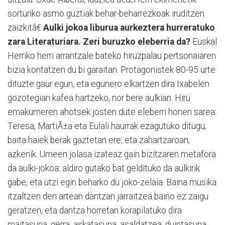
sorturiko asmo guztiak behar-beharrezkoak iruditzen
zaizkitâ€
Aulki jokoa liburua aurkeztera hurreratuko
zara Literaturiara. Zeri buruzko eleberria da?
Euskal
Herriko herri arrantzale bateko hiruzpalau pertsonaiaren
bizia kontatzen du bi garaitan. Protagonistek 80-95 urte
dituzte gaur egun, eta egunero elkartzen dira Ixabelen
gozotegian kafea hartzeko, nor bere aulkian. Hiru
emakumeren ahotsek josten dute eleberri honen sarea:
Teresa, MartiÃ±a eta Eulali haurrak ezagutuko ditugu;
baita haiek berak gaztetan ere; eta zahartzaroan,
azkenik. Umeen jolasa izateaz gain bizitzaren metafora
da aulki-jokoa: aldiro gutako bat geldituko da aulkirik
gabe, eta utzi egin beharko du joko-zelaia. Baina musika
itzaltzen den artean dantzan jarraitzea baino ez zaigu
geratzen, eta dantza horretan korapilatuko dira
maitasuna, gerra, askatasuna, asaldatzea, duintasuna