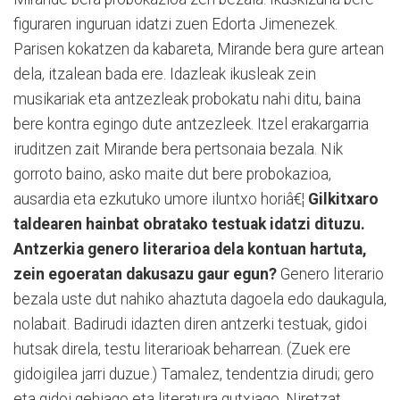
figuraren inguruan idatzi zuen Edorta Jimenezek.
Parisen kokatzen da kabareta, Mirande bera gure artean
dela, itzalean bada ere. Idazleak ikusleak zein
musikariak eta antzezleak probokatu nahi ditu, baina
bere kontra egingo dute antzezleek. Itzel erakargarria
iruditzen zait Mirande bera pertsonaia bezala. Nik
gorroto baino, asko maite dut bere probokazioa,
ausardia eta ezkutuko umore iluntxo horiâ€¦
Gilkitxaro
taldearen hainbat obratako testuak idatzi dituzu.
Antzerkia genero literarioa dela kontuan hartuta,
zein egoeratan dakusazu gaur egun?
Genero literario
bezala uste dut nahiko ahaztuta dagoela edo daukagula,
nolabait. Badirudi idazten diren antzerki testuak, gidoi
hutsak direla, testu literarioak beharrean. (Zuek ere
gidoigilea jarri duzue.) Tamalez, tendentzia dirudi; gero
eta gidoi gehiago eta literatura gutxiago. Niretzat