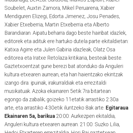
Soubelet, Auxtin Zamora, Mikel Peruarena, Xabier
Mendiguren Elizegi, Edorta Jimenez, Josu Penades,
Xabier Etxeberria, Martin Etxeberria eta Alberto
Barandiaran. Aipatu beharra dago beste hainbat idazlek,
editorek eta adituk ere hartuko dutela parte ekitaldietan:
Katixa Agirre eta Julen Gabiria idazleak, Olatz Osa
editorea eta Iratxe Retolaza kritikaria, besteak beste.
Gaztetxoentzat gune berezi bat atonduko da Anguleri
kultura etxearen aurrean, eta han haientzako ekintzak
izango dira: ipuinak, irakurraldiak eta errezitaldi
musikatuak. Azoka ekainaren 5etik 7ra bitartean
egongo da zabalik; goizeko 11etatik arrastiko 2:30a
arte, eta arrastiko 4:30etik iluntzeko 8ak arte.
Egitaraua
Ekainaren 5a, barikua
20:00: Aurkezpen ekitaldia,
Anguleri kultura etxearen aurrean. 21:00: Suzko Lilia,
Hedoi Etxarteren errezitaldia, Hori Bai gaztetxean.