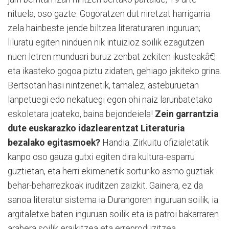
nituela, oso gazte. Gogoratzen dut niretzat harrigarria
zela hainbeste jende biltzea literaturaren inguruan;
liluratu egiten ninduen nik intuizioz soilik ezagutzen
nuen letren munduari buruz zenbat zekiten ikusteakâ€¦
eta ikasteko gogoa piztu zidaten, gehiago jakiteko grina.
Bertsotan hasi nintzenetik, tamalez, asteburuetan
lanpetuegi edo nekatuegi egon ohi naiz larunbatetako
eskoletara joateko, baina bejondeiela!
Zein garrantzia
dute euskarazko idazlearentzat Literaturia
bezalako egitasmoek?
Handia. Zirkuitu ofizialetatik
kanpo oso gauza gutxi egiten dira kultura-esparru
guztietan, eta herri ekimenetik sorturiko asmo guztiak
behar-beharrezkoak iruditzen zaizkit. Gainera, ez da
sanoa literatur sistema ia Durangoren inguruan soilik; ia
argitaletxe baten inguruan soilik eta ia patroi bakarraren
arabera soilik eraikitzea eta erreproduzitzea.