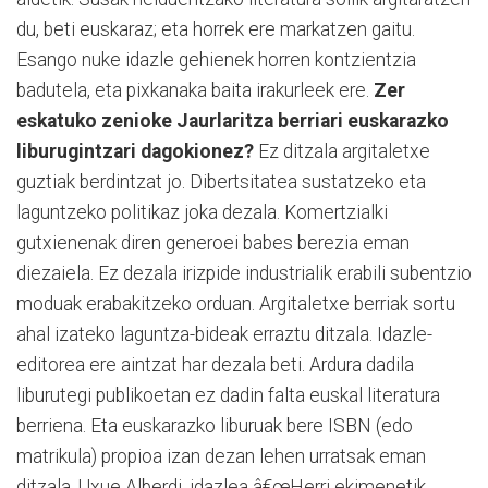
du, beti euskaraz; eta horrek ere markatzen gaitu.
Esango nuke idazle gehienek horren kontzientzia
badutela, eta pixkanaka baita irakurleek ere.
Zer
eskatuko zenioke Jaurlaritza berriari euskarazko
liburugintzari dagokionez?
Ez ditzala argitaletxe
guztiak berdintzat jo. Dibertsitatea sustatzeko eta
laguntzeko politikaz joka dezala. Komertzialki
gutxienenak diren generoei babes berezia eman
diezaiela. Ez dezala irizpide industrialik erabili subentzio
moduak erabakitzeko orduan. Argitaletxe berriak sortu
ahal izateko laguntza-bideak erraztu ditzala. Idazle-
editorea ere aintzat har dezala beti. Ardura dadila
liburutegi publikoetan ez dadin falta euskal literatura
berriena. Eta euskarazko liburuak bere ISBN (edo
matrikula) propioa izan dezan lehen urratsak eman
ditzala. Uxue Alberdi, idazlea
â€œHerri ekimenetik