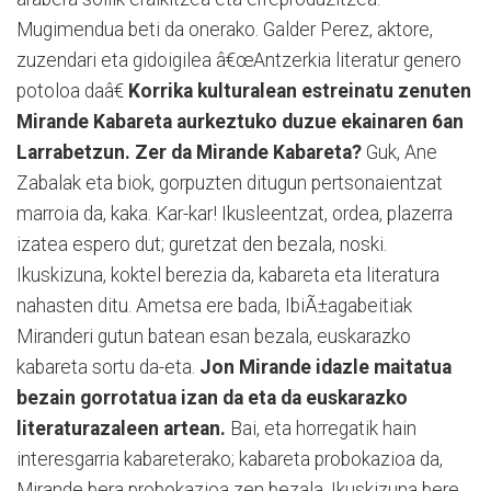
Mugimendua beti da onerako. Galder Perez, aktore,
zuzendari eta gidoigilea
â€œAntzerkia literatur genero
potoloa daâ€
Korrika kulturalean estreinatu zenuten
Mirande Kabareta aurkeztuko duzue ekainaren 6an
Larrabetzun. Zer da Mirande Kabareta?
Guk, Ane
Zabalak eta biok, gorpuzten ditugun pertsonaientzat
marroia da, kaka. Kar-kar! Ikusleentzat, ordea, plazerra
izatea espero dut; guretzat den bezala, noski.
Ikuskizuna, koktel berezia da, kabareta eta literatura
nahasten ditu. Ametsa ere bada, IbiÃ±agabeitiak
Miranderi gutun batean esan bezala, euskarazko
kabareta sortu da-eta.
Jon Mirande idazle maitatua
bezain gorrotatua izan da eta da euskarazko
literaturazaleen artean.
Bai, eta horregatik hain
interesgarria kabareterako; kabareta probokazioa da,
Mirande bera probokazioa zen bezala. Ikuskizuna bere