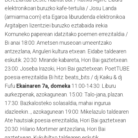
elektronikoari buruzko kafe-tertulia / Josu Landa
(armiarma.com) eta Egaroa liburudenda elektronikoa
Argitalpen lizentziei buruzko eztabaida irekia
Komuneko paperean idatzitako poemen errezitaldia /
Bi anai 18:00: Ametsen museoan umeentzako
antzezlana, Anguleri kultura etxean. Eidabe taldearen
eskutik. 20:30: Mirande kabareta, Hori Bai gaztetxean.
23:00: Joseba Irazoki, Hori Bai gaztetxean. PoetTUBE
poesia errezitaldia Bi hitz: beats_bits / dj Kaiku & dj
Fufu
Ekainaren 7a, domeka
11:00-14:30: Liburu
aurkezpenak, azokagunean. 15:00: Talo-jana, plazan.
17:30: Bazkalosteko solasaldia, mahai ingurua
idazleekin..., azokagunean 19:00: Mikelazulo taldearen
Ate hautsiak poesia errezitaldia, Hori Bai gaztetxean
20:30: Hilario Mortimer antzezlana, Hori Bai
gaztetxean. Kukubiltxo taldearen eskutik.