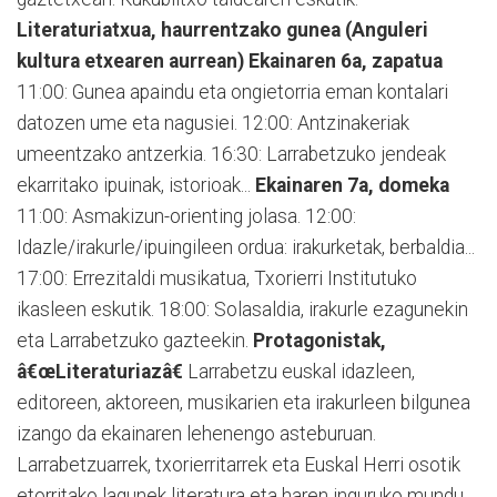
Literaturiatxua, haurrentzako gunea (Anguleri
kultura etxearen aurrean)
Ekainaren 6a, zapatua
11:00: Gunea apaindu eta ongietorria eman kontalari
datozen ume eta nagusiei. 12:00: Antzinakeriak
umeentzako antzerkia. 16:30: Larrabetzuko jendeak
ekarritako ipuinak, istorioak...
Ekainaren 7a, domeka
11:00: Asmakizun-orienting jolasa. 12:00:
Idazle/irakurle/ipuingileen ordua: irakurketak, berbaldia...
17:00: Errezitaldi musikatua, Txorierri Institutuko
ikasleen eskutik. 18:00: Solasaldia, irakurle ezagunekin
eta Larrabetzuko gazteekin.
Protagonistak,
â€œLiteraturiazâ€
Larrabetzu euskal idazleen,
editoreen, aktoreen, musikarien eta irakurleen bilgunea
izango da ekainaren lehenengo asteburuan.
Larrabetzuarrek, txorierritarrek eta Euskal Herri osotik
etorritako lagunek literatura eta haren inguruko mundu