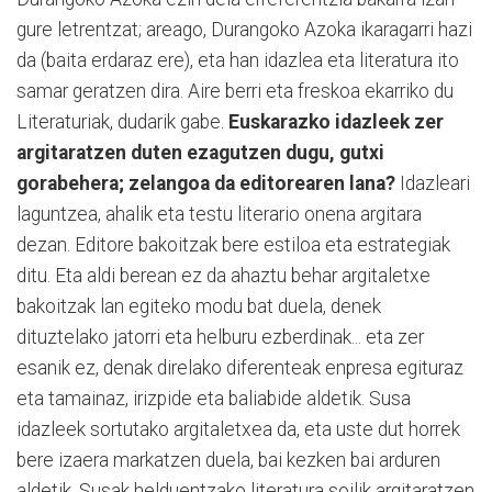
gure letrentzat; areago, Durangoko Azoka ikaragarri hazi
da (baita erdaraz ere), eta han idazlea eta literatura ito
samar geratzen dira. Aire berri eta freskoa ekarriko du
Literaturiak, dudarik gabe.
Euskarazko idazleek zer
argitaratzen duten ezagutzen dugu, gutxi
gorabehera; zelangoa da editorearen lana?
Idazleari
laguntzea, ahalik eta testu literario onena argitara
dezan. Editore bakoitzak bere estiloa eta estrategiak
ditu. Eta aldi berean ez da ahaztu behar argitaletxe
bakoitzak lan egiteko modu bat duela, denek
dituztelako jatorri eta helburu ezberdinak... eta zer
esanik ez, denak direlako diferenteak enpresa egituraz
eta tamainaz, irizpide eta baliabide aldetik. Susa
idazleek sortutako argitaletxea da, eta uste dut horrek
bere izaera markatzen duela, bai kezken bai arduren
aldetik. Susak helduentzako literatura soilik argitaratzen