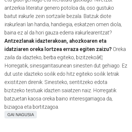
antzerkia literatur genero potoloa da, oso gustuko
baitut irakurle zein sortzaile bezala. Batzuk diote
irakurleari lan handia, handiegia, eskatzen omen diola,
baina ez al da hori gauza ederra irakurlearentzat?
Antzezlanak idazterakoan, ahozkoaren eta
idatziaren oreka lortzea erraza egiten zaizu?
Oreka
zaila da idazteko, berba egiteko, bizitzekoâ€¦
Horregatik, sinesgarritasunean sinesten dut gehiago. Ez
dut uste idazteko soilik edo hitz egiteko soilik letrak
existitzen direnik. Sinesteko, sentitzeko edota
bizitzeko testuak idazten saiatzen naiz. Horregatik
batzuetan kaosa oreka baino interesgarriagoa da,
biziagoa eta bortitzagoa.
GAI NAGUSIA