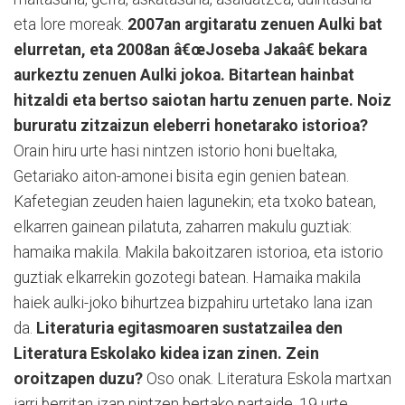
eta lore moreak.
2007an argitaratu zenuen Aulki bat
elurretan, eta 2008an â€œJoseba Jakaâ€ bekara
aurkeztu zenuen Aulki jokoa. Bitartean hainbat
hitzaldi eta bertso saiotan hartu zenuen parte. Noiz
bururatu zitzaizun eleberri honetarako istorioa?
Orain hiru urte hasi nintzen istorio honi bueltaka,
Getariako aiton-amonei bisita egin genien batean.
Kafetegian zeuden haien lagunekin; eta txoko batean,
elkarren gainean pilatuta, zaharren makulu guztiak:
hamaika makila. Makila bakoitzaren istorioa, eta istorio
guztiak elkarrekin gozotegi batean. Hamaika makila
haiek aulki-joko bihurtzea bizpahiru urtetako lana izan
da.
Literaturia egitasmoaren sustatzailea den
Literatura Eskolako kidea izan zinen. Zein
oroitzapen duzu?
Oso onak. Literatura Eskola martxan
jarri berritan izan nintzen bertako partaide, 19 urte