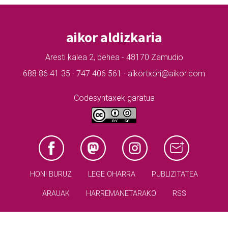
aikor aldizkaria
Aresti kalea 2, behea - 48170 Zamudio
688 86 41 35 · 747 406 561 · aikortxori@aikor.com
Codesyntaxek garatua
HONI BURUZ
LEGE OHARRA
PUBLIZITATEA
ARAUAK
HARREMANETARAKO
RSS