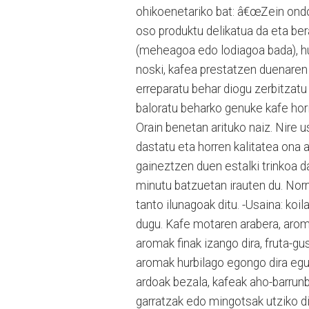
ohikoenetariko bat: â€œZein ondo
oso produktu delikatua da eta be
(meheagoa edo lodiagoa bada), hu
noski, kafea prestatzen duenaren 
erreparatu behar diogu zerbitzat
baloratu beharko genuke kafe hori
Orain benetan arituko naiz. Nire 
dastatu eta horren kalitatea ona 
gaineztzen duen estalki trinkoa da
minutu batzuetan irauten du. Norm
tanto ilunagoak ditu. -Usaina: ko
dugu. Kafe motaren arabera, aroma
aromak finak izango dira, fruta-g
aromak hurbilago egongo dira egurr
ardoak bezala, kafeak aho-barrunbe
garratzak edo mingotsak utziko d