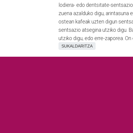
lodiera- edo dentsitate-sentsazi
zuena azalduko digu, arintasuna 
ostean kafeak uzten digun sentsa
sentsazio atsegina utziko digu. 
utziko digu, edo erre-zaporea. On 
SUKALDARITZA