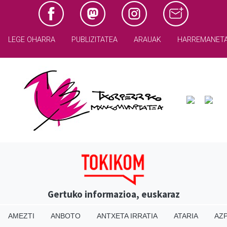
LEGE OHARRA
PUBLIZITATEA
ARAUAK
HARREMANET
Gertuko informazioa, euskaraz
AMEZTI
ANBOTO
ANTXETA IRRATIA
ATARIA
AZP