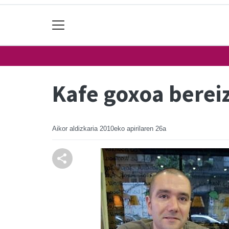
Kafe goxoa bereiz
Aikor aldizkaria
2010eko apirilaren 26a