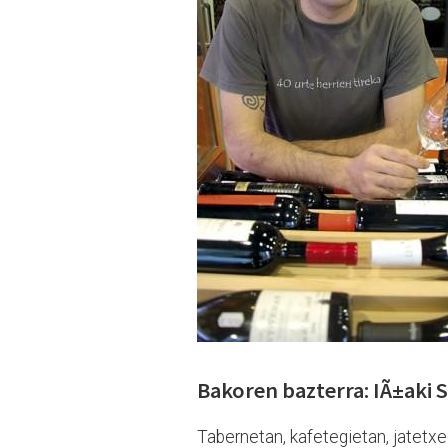
Bakoren bazterra: IÃ±aki S
Tabernetan, kafetegietan, jatetxe