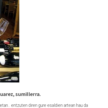
uarez, sumillerra.
etan... entzuten diren gure esaldien artean hau da