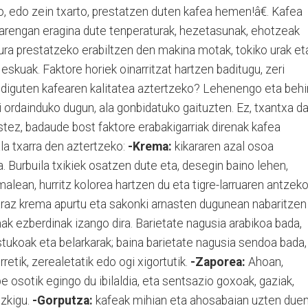
, edo zein txarto, prestatzen duten kafea hemen!â€. Kafea
rarengan eragina dute tenperaturak, hezetasunak, ehotzeak
ra prestatzeko erabiltzen den makina motak, tokiko urak et
eskuak. Faktore horiek oinarritzat hartzen baditugu, zeri
u diguten kafearen kalitatea aztertzeko? Lehenengo eta behi
 ordainduko dugun, ala gonbidatuko gaituzten. Ez, txantxa da
ustez, badaude bost faktore erabakigarriak direnak kafea
ala txarra den aztertzeko:
-Krema:
kikararen azal osoa
. Burbuila txikiek osatzen dute eta, desegin baino lehen,
alean, hurritz kolorea hartzen du eta tigre-larruaren antzek
ilaraz krema apurtu eta sakonki arnasten dugunean nabaritzen
k ezberdinak izango dira. Barietate nagusia arabikoa bada,
ustukoak eta belarkarak; baina barietate nagusia sendoa bada,
etik, zerealetatik edo ogi xigortutik.
-Zaporea:
Ahoan,
 osotik egingo du ibilaldia, eta sentsazio goxoak, gaziak,
izkigu.
-Gorputza:
kafeak mihian eta ahosabaian uzten due