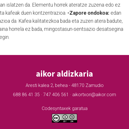
oan islatzen da. Elementu horrek ateratze zuzena edo ez
eta kafeak duen kontzentrazioa.
-Zapore ondokoa:
edan
zioa da. Kafea kalitatezkoa bada eta zuzen atera badute,
Baina horrela ez bada, mingostasun-sentsazio desatsegina
egin.
aikor aldizkaria
Aresti kalea 2, behea - 48170 Zamudio
688 86 41 35 · 747 406 561 · aikortxori@aikor.com
Codesyntaxek garatua