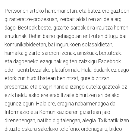
Pertsonen arteko harremanetan, eta batez ere gazteen
gizarteratze-prozesuan, zerbait aldatzen ari dela argi
dago. Besteak beste, gizarte-sareak dira iraultza horren
errudunak. Behin baino gehiagotan entzuten ditugu bai
komunikabideetan, bai ingurukoen solasaldietan,
hamaika gizarte-sareren izenak, arriskuak, bertuteak...
eta dagoeneko ezagunak egiten zaizkigu Facebook
edo Tuenti bezalako plataformak. Hala, dudarik ez dago
etorkizun hurbil batean behintzat, gure bizitzan
presentzia eta eragin handia izango dutela; gazteak ez
ezik heldu asko ere erabiltzaile bihurtzen ari delako
egunez egun. Hala ere, eragina nabarmenagoa da
Informazio eta Komunikazioaren gizartean jaio
direnenengan, natibo digitalengan, alegia. Txikitatik izan
dituzte eskura sakelako telefono, ordenagailu, bideo-