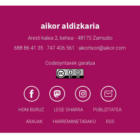
aikor aldizkaria
Aresti kalea 2, behea - 48170 Zamudio
688 86 41 35 · 747 406 561 · aikortxori@aikor.com
Codesyntaxek garatua
HONI BURUZ
LEGE OHARRA
PUBLIZITATEA
ARAUAK
HARREMANETARAKO
RSS