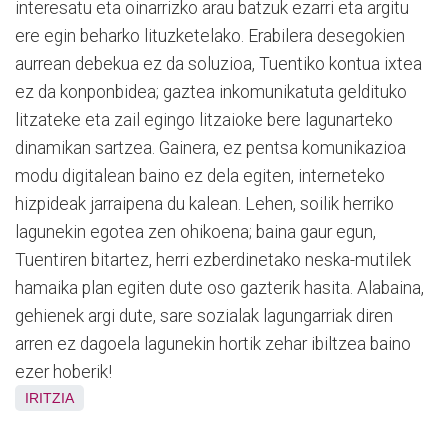
interesatu eta oinarrizko arau batzuk ezarri eta argitu
ere egin beharko lituzketelako. Erabilera desegokien
aurrean debekua ez da soluzioa, Tuentiko kontua ixtea
ez da konponbidea; gaztea inkomunikatuta geldituko
litzateke eta zail egingo litzaioke bere lagunarteko
dinamikan sartzea. Gainera, ez pentsa komunikazioa
modu digitalean baino ez dela egiten, interneteko
hizpideak jarraipena du kalean. Lehen, soilik herriko
lagunekin egotea zen ohikoena; baina gaur egun,
Tuentiren bitartez, herri ezberdinetako neska-mutilek
hamaika plan egiten dute oso gazterik hasita. Alabaina,
gehienek argi dute, sare sozialak lagungarriak diren
arren ez dagoela lagunekin hortik zehar ibiltzea baino
ezer hoberik!
IRITZIA