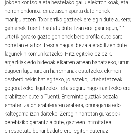
jokoen kontsola eta bestelako gailu elektronikoak, eta
horren ondorioz, erraztasun aparta dute horiek
manipulatzen. Txorierriko gazteek ere egin dute aukera;
gehienek Tuenti hautatu dute. Izan ere, gaur egun, 11
urtetik gorako gazte gehienek bere profila dute sare
horretan eta hori tresna nagusi bezala erabiltzen dute
lagunekin komunikatzeko. Hitz egiteko ez ezik,
argazkiak edo bideoak elkarren artean banatzeko, urrun
dagoen lagunarekin harremanak estutzeko, ekimen
desberdinekin bat egiteko, jolasteko, urtebetetzeak
gogoratzeko, ligatzeko... eta seguru nago iraintzeko ere
erabiltzen dutela Tuenti. Erreminta guztiak bezala,
ematen zaion erabileraren arabera, onuragarria edo
kaltegarria izan daiteke. Zeregin horretan gurasoek
berebiziko garrantzia dute, gazteen intimitatea
errespetatu behar badute ere, egiten dutenaz