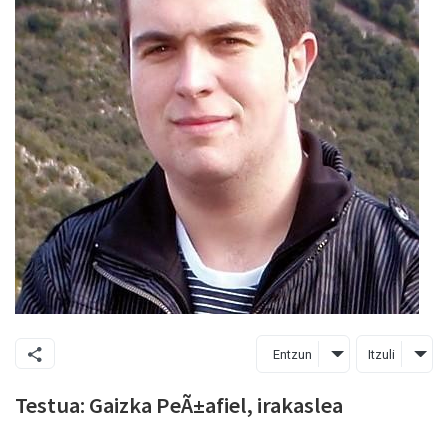
Entzun
Itzuli
Testua: Gaizka PeÃ±afiel, irakaslea