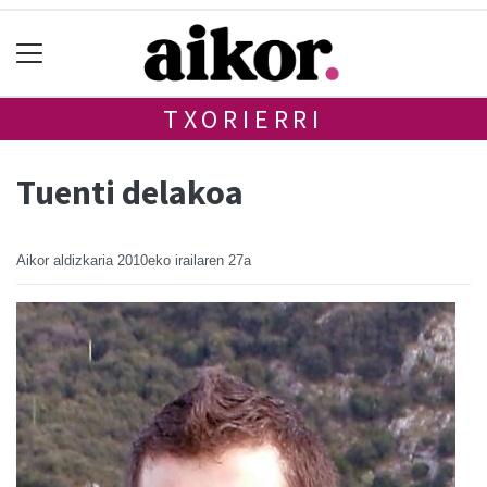
TXORIERRI
Tuenti delakoa
Aikor aldizkaria
2010eko irailaren 27a