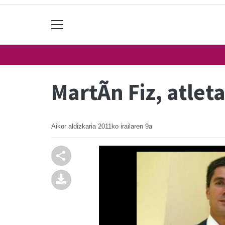
MartÃ­n Fiz, atle
Aikor aldizkaria
2011ko irailaren 9a