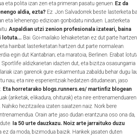
sua eta polita izan zen eta primeran pasatu genuen.
Ez da
enengo aldia, ezta?
Ez. Jon Salvadorrek beste lasterketa b
an eta lehenengo edizioan gonbidatu ninduen. Lasterketa
aitu.
Aspaldian utzi zenion profesionala izateari, baina
 lotuta...
Bai. Goi-mailako lehiaketetan ez dut parte hartzen
t eta hainbat lasterketatan hartzen dut parte normalean.
erdia egin dut Kantabrian; eta maratoia, Berlinen. Erabat lotut
 Sportlife aldizkarietan idazten dut, eta bizitza osasungarria
rolariak izan garenok gure eskarmentua zabaldu behar dugu la
atu nau, eta nire esperientziak hedatzen ditudanean, jaso
z.
Eta horretarako blogs.runners.es/ martinfiz blogean
uak (ariketak, elikadura, ohiturak) eta nire entrenamenduaren
. Nahiko hezitzailea izaten saiatzen naiz. Nork bere
entrenamendua. Orain arte jaso dudan erantzuna oso ona da,
 dute.
Ia 50 urte dauzkazu. Noiz arte jarraituko duzu
la ez da moda, bizimodua baizik. Hankek jasaten duten