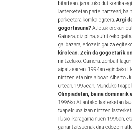
bitartean, jarraituko dut korrika 
lasterketetan parte hartzeari, b
parkeetara korrika egitera.
Argi d
gogortasuna?
Atletak orekari eu
Gainera, diziplina, sufritzeko gai
gai bazara, edozein gauza egiteko
kirolean. Zein da gogoetarik o
nintzelako. Gainera, zenbait lagun
aipatzearren, 1994an egindako H
nintzen eta nire alboan Alberto 
urtean, 1995ean, Munduko txapel
Olinpiadetan, baina dominarik e
1996ko Atlantako lasterketan laug
txapelduna izan nintzen lasterketa, 
Ilusio ikaragarria nuen 1996an, e
garrantzitsuenak dira edozein atl