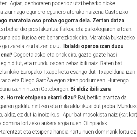
egiten. Agian, denboraren poderioz utzi beharko nioke
aina ziur nago egunero-egunero aterako naizena Gasteizko
ago maratoia oso proba gogorra dela. Zertan datza
tsi behar dio prestakuntza fisikoa eta psikologiaren artean.
tasuna edo ilusioa ere beharrezkoak dira. Maratoia bukatzeko
 gai zarela ziurtatzen dizut.
Ibilaldi oparoa izan duzu
nena?
Gogoeta asko eta onak dira, gazte-gazte hasi
 egin ditut, eta mundu osoan zehar ibili naiz. Baten bat
elsinkiko Europako Txapelketa esango dut. Txapelduna izan
Jurado eta Diego GarcÃ­a egon ziren podiumean. Hurrengo
duna izan nintzen Goteborgen.
Bi aldiz ibili zara
z. Horrek etsipena ekarri dizu?
Bai, betiko arantza da.
arren gelditu nintzen eta mila aldiz ikusi dut proba. Munduk
aldiz, ez dut ia inoiz ikusi. Apur bat masokista naiz (kar, kar)
ta domina lortzeko aukera argia nuen. Olinpiadak
etarentzat eta etsipena handia hartu nuen dominarik lortu ez