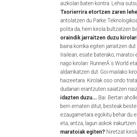
aizkolari baten kontra. Lehia sut
Txorierrira etortzen zaren leh
antolatzen du Parke Teknologiko
polita da, herri kirola bultzatzen b
oraindik jarraitzen duzu kirolari
baina korrika egiten jarraitzen du
Irailean, esate baterako, maratoi 
nago kirolari: RunnerÂ´s World eta
aldarrikatzen dut. Goi-mailako ki
haizeetara. Kirolak oso ondo trat
dudanari erantzuten saiatzen nai
idazten duzu...
Bai. Bertan aholk
berri ematen ditut, besteak beste
ezaugarrietara egokitu behar du 
eta, antza, lagun askok irakurtzen
maratoiak egiten?
Niretzat kiro