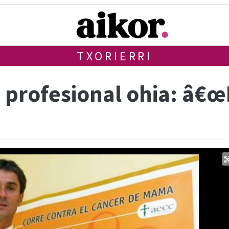
TXORIERRI
ta profesional ohia: â€œ