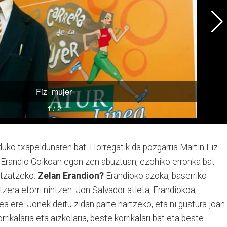
uko txapeldunaren bat. Horregatik da pozgarria Martin Fiz
rra Erandio Goikoan egon zen abuztuan, ezohiko erronka bat
ultzatzeko.
Zelan Erandion?
Erandioko azoka, baserriko
atzera etorri nintzen. Jon Salvador atleta, Erandiokoa,
rea ere. Jonek deitu zidan parte hartzeko, eta ni gustura joan
rrikalaria eta aizkolaria, beste korrikalari bat eta beste