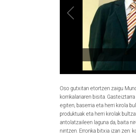
Oso gutxitan etortzen zaigu Mund
korrikalariaren bisita. Gasteizta
egiten, baserria eta herri kirola b
produktuak eta herri kirolak bultz
antolatzaileen laguna da, baita ni
nintzen. Erronka bitxia izan zen: ko