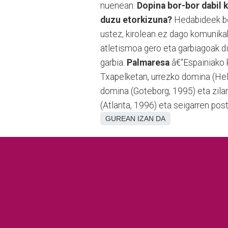
nuenean.
Dopina bor-bor dabil k
duzu etorkizuna?
Hedabideek beh
ustez, kirolean ez dago komunikab
atletismoa gero eta garbiagoak dir
garbia.
Palmaresa
â€“Espainiako 
Txapelketan, urrezko domina (Hel
domina (Goteborg, 1995) eta zila
(Atlanta, 1996) eta seigarren pos
GUREAN IZAN DA