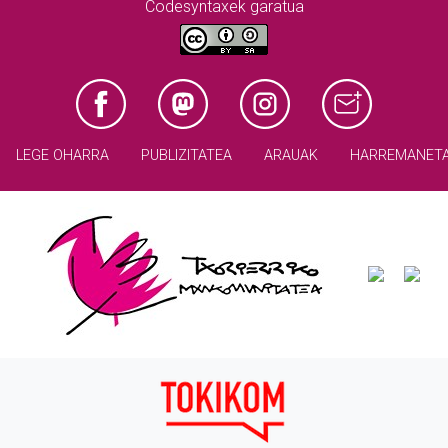
Codesyntaxek garatua
LEGE OHARRA
PUBLIZITATEA
ARAUAK
HARREMANET