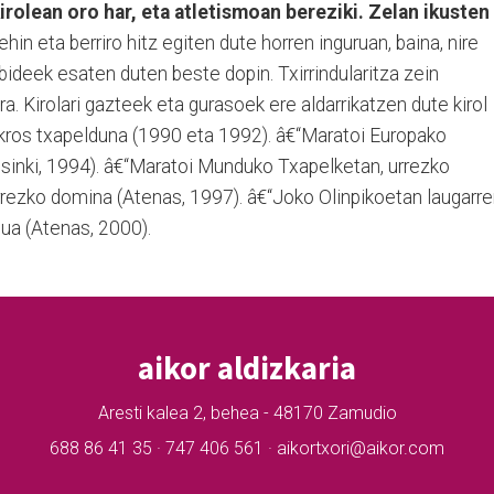
irolean oro har, eta atletismoan bereziki. Zelan ikusten
in eta berriro hitz egiten dute horren inguruan, baina, nire
ideek esaten duten beste dopin. Txirrindularitza zein
a. Kirolari gazteek eta gurasoek ere aldarrikatzen dute kirol
kros txapelduna (1990 eta 1992). â€“Maratoi Europako
sinki, 1994). â€“Maratoi Munduko Txapelketan, urrezko
rrezko domina (Atenas, 1997). â€“Joko Olinpikoetan laugarr
tua (Atenas, 2000).
aikor aldizkaria
Aresti kalea 2, behea - 48170 Zamudio
688 86 41 35 · 747 406 561 · aikortxori@aikor.com