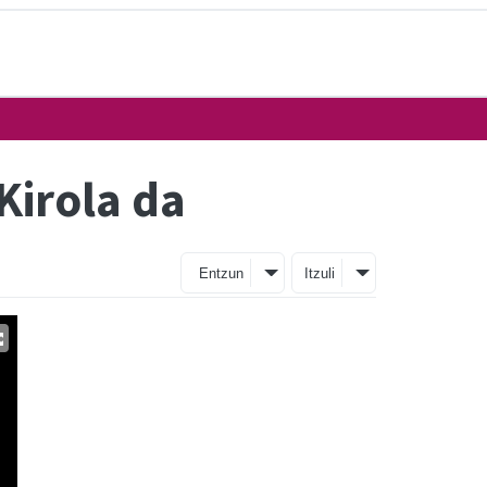
Kirola da
Entzun
Itzuli