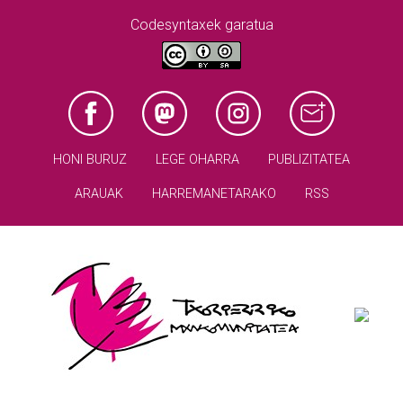
Codesyntaxek garatua
HONI BURUZ
LEGE OHARRA
PUBLIZITATEA
ARAUAK
HARREMANETARAKO
RSS