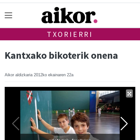
TXORIERRI
Kantxako bikoterik onena
Aikor aldizkaria
2012ko ekainaren 22a