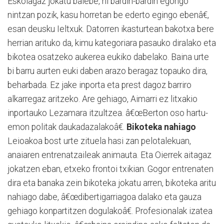
Eskolagaz jokatu balebe, ni bardin-bardin egongo
nintzan pozik, kasu horretan be ederto egingo ebenâ€,
esan deusku Ieltxuk. Datorren ikasturtean bakotxa bere
herrian arituko da, kimu kategoriara pasauko diralako eta
bikotea osatzeko aukerea eukiko dabelako. Baina urte
bi barru aurten euki daben arazo beragaz topauko dira,
beharbada. Ez jake inporta eta prest dagoz barriro
alkarregaz aritzeko. Are gehiago, Aimarri ez litxakio
inportauko Lezamara itzultzea. â€œBerton oso hartu-
emon politak daukadazalakoâ€.
Bikoteka nahiago
Leioakoa bost urte zituela hasi zan pelotalekuan,
anaiaren entrenatzaileak animauta. Eta Oierrek aitagaz
jokatzen eban, etxeko frontoi txikian. Gogor entrenaten
dira eta banaka zein bikoteka jokatu arren, bikoteka aritu
nahiago dabe, â€œdibertigarriagoa dalako eta gauza
gehiago konpartitzen dogulakoâ€. Profesionalak izatea