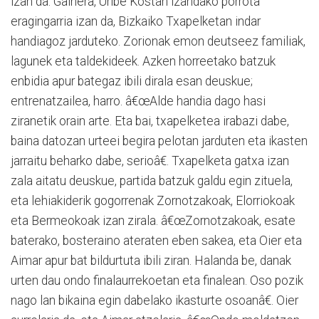
izan da. Gainera, Uribe Kostan izandako porrota
eragingarria izan da, Bizkaiko Txapelketan indar
handiagoz jarduteko. Zorionak emon deutseez familiak,
lagunek eta taldekideek. Azken horreetako batzuk
enbidia apur bategaz ibili dirala esan deuskue;
entrenatzailea, harro. â€œAlde handia dago hasi
ziranetik orain arte. Eta bai, txapelketea irabazi dabe,
baina datozan urteei begira pelotan jarduten eta ikasten
jarraitu beharko dabe, serioâ€. Txapelketa gatxa izan
zala aitatu deuskue, partida batzuk galdu egin zituela,
eta lehiakiderik gogorrenak Zornotzakoak, Elorriokoak
eta Bermeokoak izan zirala. â€œZornotzakoak, esate
baterako, bosteraino ateraten eben sakea, eta Oier eta
Aimar apur bat bildurtuta ibili ziran. Halanda be, danak
urten dau ondo finalaurrekoetan eta finalean. Oso pozik
nago lan bikaina egin dabelako ikasturte osoanâ€. Oier