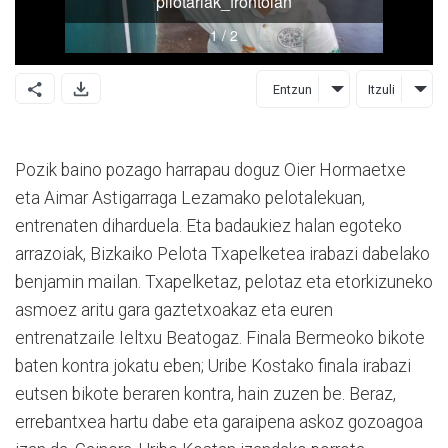
Entzun
Itzuli
Pozik baino pozago harrapau doguz Oier Hormaetxe
eta Aimar Astigarraga Lezamako pelotalekuan,
entrenaten diharduela. Eta badaukiez halan egoteko
arrazoiak, Bizkaiko Pelota Txapelketea irabazi dabelako
benjamin mailan. Txapelketaz, pelotaz eta etorkizuneko
asmoez aritu gara gaztetxoakaz eta euren
entrenatzaile Ieltxu Beatogaz. Finala Bermeoko bikote
baten kontra jokatu eben; Uribe Kostako finala irabazi
eutsen bikote beraren kontra, hain zuzen be. Beraz,
errebantxea hartu dabe eta garaipena askoz gozoagoa