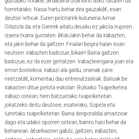
gustauko litxakie, â€œbaina oraindino asko faltaten da
horretarako. Nasai hartu behar dira gauzakâ€, esan
deutse Ieltxuk. Euren pelotaririk kutunena Aimar
Oilazola da, eta Oierrek aitatu deusku ez jakola Irujoren
izaera txarra gustaten. â€œJakin behar da irabazten,
eta jakin behar da galtzen. Finalari begira halan esan
neutsen: irabazten badozue, bikain! Baina galtzen
badozue, ez da ezer gertatzen. Irabazleengana joan eta
emon bostekoa. Irabazi ala galdu, onenak zarie
niretzatâ€, komentau dau entrenatzaileak. Balioak be
irakasten ditue pelota eskolan. Bizkaiko Txapelketea
irabazi ostean, herri batzuetako txapelketetan
jokatzeko deitu deutsee; esaterako, Sopela eta
Iurretako txapelketetan. Baina denporaldia amaitzear
dago eta udako oporren ostean, barriro hasi behar da
beharrean. â€œIkasten gabilz, galtzen, irabazten,