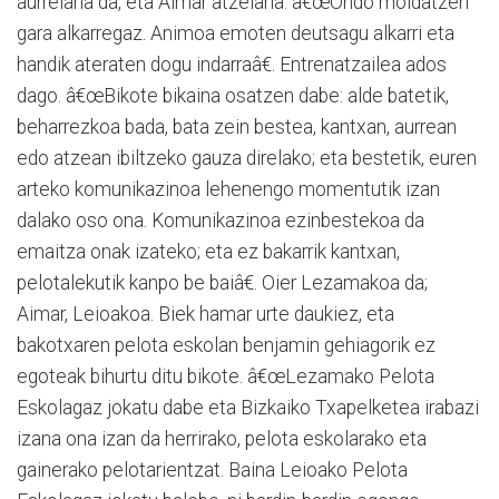
aurrelaria da, eta Aimar atzelaria. â€œOndo moldatzen
gara alkarregaz. Animoa emoten deutsagu alkarri eta
handik ateraten dogu indarraâ€. Entrenatzailea ados
dago. â€œBikote bikaina osatzen dabe: alde batetik,
beharrezkoa bada, bata zein bestea, kantxan, aurrean
edo atzean ibiltzeko gauza direlako; eta bestetik, euren
arteko komunikazinoa lehenengo momentutik izan
dalako oso ona. Komunikazinoa ezinbestekoa da
emaitza onak izateko; eta ez bakarrik kantxan,
pelotalekutik kanpo be baiâ€. Oier Lezamakoa da;
Aimar, Leioakoa. Biek hamar urte daukiez, eta
bakotxaren pelota eskolan benjamin gehiagorik ez
egoteak bihurtu ditu bikote. â€œLezamako Pelota
Eskolagaz jokatu dabe eta Bizkaiko Txapelketea irabazi
izana ona izan da herrirako, pelota eskolarako eta
gainerako pelotarientzat. Baina Leioako Pelota