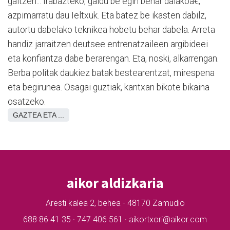
galtzen... Irabazteko, galdu be egin behar dalakoâ€,
azpimarratu dau Ieltxuk. Eta batez be ikasten dabilz,
autortu dabelako teknikea hobetu behar dabela. Arreta
handiz jarraitzen deutsee entrenatzaileen argibideei
eta konfiantza dabe berarengan. Eta, noski, alkarrengan.
Berba politak daukiez batak bestearentzat, mirespena
eta begirunea. Osagai guztiak, kantxan bikote bikaina
osatzeko.
GAZTEA ETA ...
aikor aldizkaria
Aresti kalea 2, behea - 48170 Zamudio
688 86 41 35 · 747 406 561 · aikortxori@aikor.com