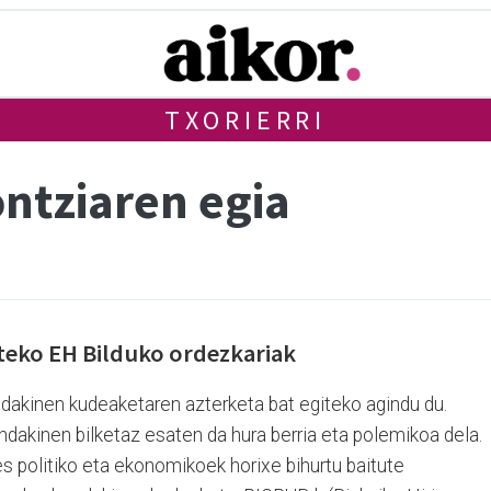
TXORIERRI
ntziaren egia
eko EH Bilduko ordezkariak
dakinen kudeaketaren azterketa bat egiteko agindu du.
dakinen bilketaz esaten da hura berria eta polemikoa dela.
es politiko eta ekonomikoek horixe bihurtu baitute