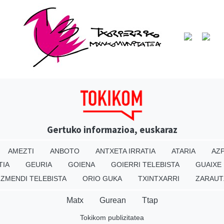
Gertuko informazioa, euskaraz
AMEZTI
ANBOTO
ANTXETA IRRATIA
ATARIA
AZP
TIA
GEURIA
GOIENA
GOIERRI TELEBISTA
GUAIXE
IZMENDI TELEBISTA
ORIO GUKA
TXINTXARRI
ZARAUT
Matx
Gurean
Ttap
Tokikom publizitatea