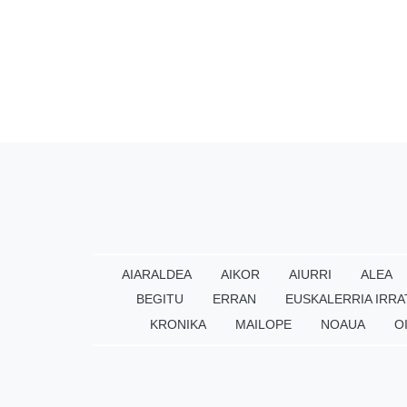
AIARALDEA
AIKOR
AIURRI
ALEA
BEGITU
ERRAN
EUSKALERRIA IRRA
KRONIKA
MAILOPE
NOAUA
O