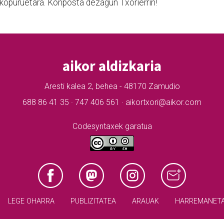
e kopuruetara. Konposta dezagun Txorierrin!
aikor aldizkaria
Aresti kalea 2, behea - 48170 Zamudio
688 86 41 35 · 747 406 561 · aikortxori@aikor.com
Codesyntaxek garatua
LEGE OHARRA
PUBLIZITATEA
ARAUAK
HARREMANET