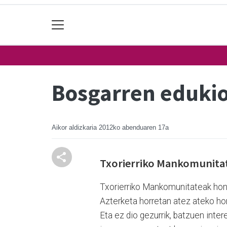
Bosgarren edukio
Aikor aldizkaria
2012ko abenduaren 17a
Txorierriko Mankomunitat
Txorierriko Mankomunitateak hon
Azterketa horretan atez ateko hon
Eta ez dio gezurrik, batzuen inter