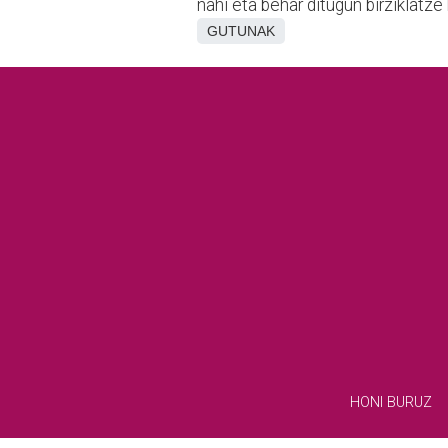
nahi eta behar ditugun birziklatz
GUTUNAK
HONI BURUZ