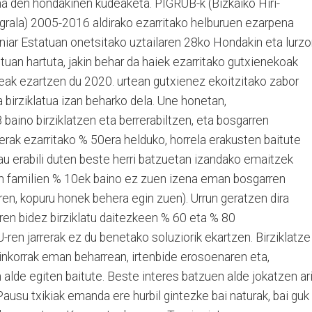
a den hondakinen kudeaketa. PIGRUB-k (Bizkaiko Hiri-
rala) 2005-2016 aldirako ezarritako helburuen ezarpena
niar Estatuan onetsitako uztailaren 28ko Hondakin eta lurzo
uan hartuta, jakin behar da haiek ezarritako gutxienekoak
geak ezartzen du 2020. urtean gutxienez ekoitzitako zabor
a birziklatua izan beharko dela. Une honetan,
aino birziklatzen eta berrerabiltzen, eta bosgarren
erak ezarritako % 50era helduko, horrela erakusten baitute
 erabili duten beste herri batzuetan izandako emaitzek
an familien % 10ek baino ez zuen izena eman bosgarren
ren, kopuru honek behera egin zuen). Urrun geratzen dira
en bidez birziklatu daitezkeen % 60 eta % 80
-ren jarrerak ez du benetako soluziorik ekartzen. Birziklatze
inkorrak eman beharrean, irtenbide erosoenaren eta,
alde egiten baitute. Beste interes batzuen alde jokatzen ar
 Pausu txikiak emanda ere hurbil gintezke bai naturak, bai guk