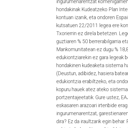
ingurumenarentzat komenigarrien
hondakinak Kudeatzeko Plan Integ
kontuan izanik, eta ondoren Espai
kutsatuen 22/2011 legea ere kont
Txorierrin ez direla betetzen. Le
guztiaren % 50 berrerabilgarria et
Mankomunitatean ez dugu % 18,8 b
edukiontziarekin ez gara legeak b
hondakinen kudeaketa sistema hau
(Deustun, adibidez, hasiera bate
edukiontzia erabiltzeko, eta ondo
kopuru hauek atez ateko sistemar
portzentajeetatik. Gure ustez, EAJ
eskasaren arazoari irtenbide erag
ingurumenarentzat, garestienaren 
dira? Ez da iraultzarik egin behar.