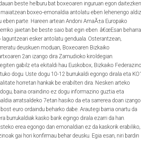
dauan beste helburu bat boxeoaren inguruan egon daitezke
n, maiatzean boxeo-emonaldia antolatu eben lehenengo aldi
tu eben parte. Hareen artean Andoni AmaÃ±a Europako
erriko jaietan be beste saio bat egin eben. â€œEsan beharra
laguntzeari esker antolatu genduala. Osterantzean,
urreratu deuskuen moduan, Boxeoaren Bizkaiko
rtxoaren 2an izango dira Zamudioko kiroldegian.
iten gabilz eta ekitaldi hau Euskobox, Bizkaiko Federazin
tuko dogu. Uste dogu 10-12 burrukaldi egongo dirala eta KO
litate horretan hankak be erabilten dira. Nesken arteko
e dogu, baina oraindino ez dogu informazino guztia eta
ldia arratsaldeko 7etan hasiko da eta sarrerea doan izango
bost euro ordaindu beharko dabe. Arautegi barria onartu da
 burrukaldiak kasko barik egingo dirala ezarri da han.
teko erea egongo dan emonaldian ez da kaskorik erabiliko,
noak gai hori konfirmau behar deusku. Egia esan, niri bardin