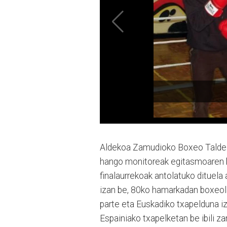
Aldekoa Zamudioko Boxeo Taldea
hango monitoreak egitasmoaren b
finalaurrekoak antolatuko dituel
izan be, 80ko hamarkadan boxeola
parte eta Euskadiko txapelduna iza
Espainiako txapelketan be ibili za