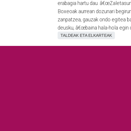
erabagia hartu dau. â€œZaletasunt
Boxeoak aurrean dozunari begirun
zanpatzea, gauzak ondo egitea bai
deusku, â€œbaina hala-hola egin d
TALDEAK ETA ELKARTEAK