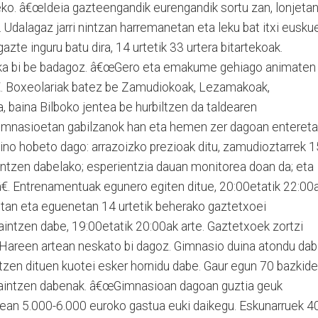
ko. â€œIdeia gazteengandik eurengandik sortu zan, lonjetan
Udalagaz jarri nintzan harremanetan eta leku bat itxi eusku
azte inguru batu dira, 14 urtetik 33 urtera bitartekoak.
eska bi be badagoz. â€œGero eta emakume gehiago animaten
â€. Boxeolariak batez be Zamudiokoak, Lezamakoak,
, baina Bilboko jentea be hurbiltzen da taldearen
imnasioetan gabilzanok han eta hemen zer dagoan enteret
ino hobeto dago: arrazoizko prezioak ditu, zamudioztarrek 1
ntzen dabelako; esperientzia dauan monitorea doan da; eta
€. Entrenamentuak egunero egiten ditue, 20:00etatik 22:00
etan eta eguenetan 14 urtetik beherako gaztetxoei
ntzen dabe, 19:00etatik 20:00ak arte. Gaztetxoek zortzi
 Hareen artean neskato bi dagoz. Gimnasio duina atondu dab
tzen dituen kuotei esker hornidu dabe. Gaur egun 70 bazkide
rdaintzen dabenak. â€œGimnasioan dagoan guztia geuk
rtean 5.000-6.000 euroko gastua euki daikegu. Eskunarruek 4