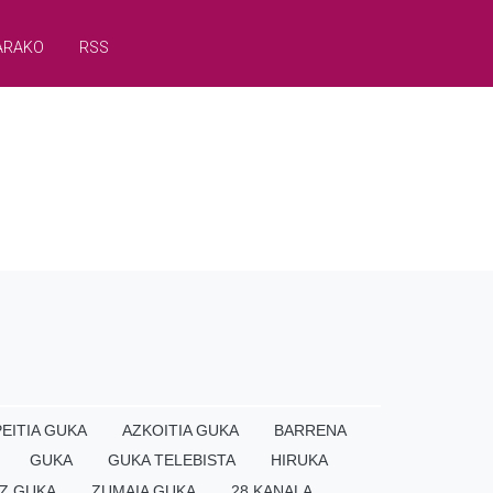
ARAKO
RSS
EITIA GUKA
AZKOITIA GUKA
BARRENA
GUKA
GUKA TELEBISTA
HIRUKA
Z GUKA
ZUMAIA GUKA
28 KANALA