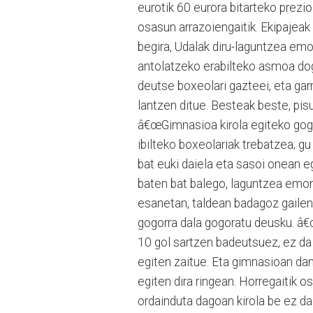
eurotik 60 eurora bitarteko prezi
osasun arrazoiengaitik. Ekipajeak 
begira, Udalak diru-laguntzea em
antolatzeko erabilteko asmoa dog
deutse boxeolari gazteei, eta gar
lantzen ditue. Besteak beste, pisu
â€œGimnasioa kirola egiteko gog
ibilteko boxeolariak trebatzea; gu
bat euki daiela eta sasoi onean e
baten bat balego, laguntzea emon
esanetan, taldean badagoz gailent
gogorra dala gogoratu deusku. â€œ
10 gol sartzen badeutsuez, ez da 
egiten zaitue. Eta gimnasioan dan
egiten dira ringean. Horregaitik 
ordainduta dagoan kirola be ez da