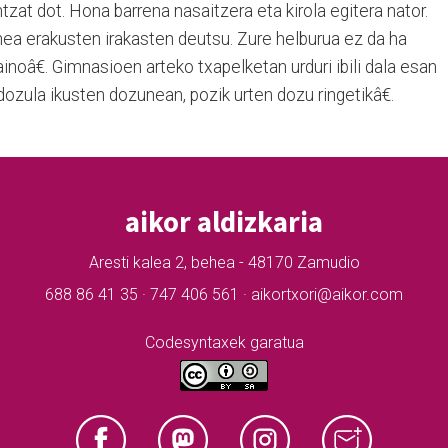
zat dot. Hona barrena nasaitzera eta kirola egitera nator.
ea erakusten irakasten deutsu. Zure helburua ez da ha
noâ€. Gimnasioen arteko txapelketan urduri ibili dala esan
ozula ikusten dozunean, pozik urten dozu ringetikâ€.
aikor aldizkaria
Aresti kalea 2, behea - 48170 Zamudio
688 86 41 35 · 747 406 561 · aikortxori@aikor.com
Codesyntaxek garatua