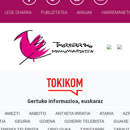
LEGE OHARRA
PUBLIZITATEA
ARAUAK
HARREMANET
Gertuko informazioa, euskaraz
AMEZTI
ANBOTO
ANTXETA IRRATIA
ATARIA
AZP
TIA
GEURIA
GOIENA
GOIERRI TELEBISTA
GUAIXE
IZMENDI TELEBISTA
ORIO GUKA
TXINTXARRI
ZARAUT