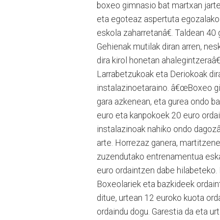
boxeo gimnasio bat martxan jarte
eta egoteaz aspertuta egozalako. 
eskola zaharretanâ€. Taldean 40 g
Gehienak mutilak diran arren, n
dira kirol honetan ahalegintzera
Larrabetzukoak eta Deriokoak dira
instalazinoetaraino. â€œBoxeo g
gara azkenean, eta gurea ondo ba
euro eta kanpokoek 20 euro ordai
instalazinoak nahiko ondo dagozâ
arte. Horrezaz ganera, martitzen
zuzendutako entrenamentua eskai
euro ordaintzen dabe hilabeteko.
Boxeolariek eta bazkideek ordain
ditue, urtean 12 euroko kuota o
ordaindu dogu. Garestia da eta u