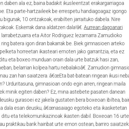
n daben ala ez, baina badakit ikusleentzat erakargarriagoa
be. Eta parte-hartzaileek be errespetu handiagoagaz igongo
rru bigunak, 10 ontzakoak, erabilten jarraituko dabela. Nire
tzakoak. Eskerrak dana aldatzen dala!â€.
Aurrean dagoanari
larrabetzuarra eta Aitor Rodriguez lezamarra Zamudioko
 ring batera igon diran bakarrak be. Biek gimnasioen arteko
pelketa horreetan ikasteari emoten jako garrantzia, eta ez
 ditu eta boxeo munduan orain dala urte batzuk hasi zan,
neban, belarrian kolpea hartu nebalakoâ€. Zamudion gimnasi
nimau zan han saiatzera. â€œEta bat-batean ringean ikusi neb
n? Urduritasuna, gimnasioan ondo egin arren, ringean maila
eek minik egiten daben? Ez, mina astebete pasaten danean
 deusku gurasoei ez jakela gustaten bera boxeoan ibiltea, ba
rria dala esan deusku, â€œnasaiago egoteko eta ikasketetan
te ditu eta telekomunikazinoak ikasten dabil. Boxeoan 16 urte
 hau praktikau barik hainbat urte emon ostean, barriro saiatze