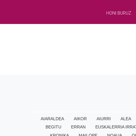
HONI BURUZ
AIARALDEA
AIKOR
AIURRI
ALEA
BEGITU
ERRAN
EUSKALERRIA IRRA
KRONIKA
MAILOPE
NOAUA
O