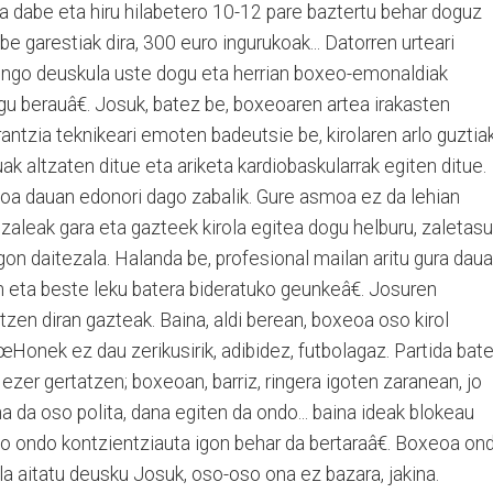
oa dabe eta hiru hilabetero 10-12 pare baztertu behar doguz
be garestiak dira, 300 euro ingurukoak... Datorren urteari
ongo deuskula uste dogu eta herrian boxeo-emonaldiak
u berauâ€. Josuk, batez be, boxeoaren artea irakasten
rantzia teknikeari emoten badeutsie be, kirolaren arlo guztia
ak altzaten ditue eta ariketa kardiobaskularrak egiten ditue.
oa dauan edonori dago zabalik. Gure asmoa ez da lehian
 zaleak gara eta gazteek kirola egitea dogu helburu, zaletas
gon daitezala. Halanda be, profesional mailan aritu gura dau
 eta beste leku batera bideratuko geunkeâ€. Josuren
zen diran gazteak. Baina, aldi berean, boxeoa oso kirol
Honek ez dau zerikusirik, adibidez, futbolagaz. Partida bat
ezer gertatzen; boxeoan, barriz, ringera igoten zaranean, jo
a da oso polita, dana egiten da ondo... baina ideak blokeau
oso ondo kontzientziauta igon behar da bertaraâ€. Boxeoa on
la aitatu deusku Josuk, oso-oso ona ez bazara, jakina.