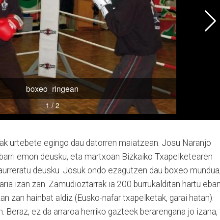
k urtebete egingo dau datorren maiatzean. Josu Naranjo
arri emon deusku, eta martxoan Bizkaiko Txapelketearen
a aurreratu deusku. Josuk ondo ezagutzen dau boxeo mundua
ria izan zan. Zamudioztarrak ia 200 burrukalditan hartu eba
n zan hainbat aldiz (Eusko-nafar txapelketak, garai hatan).
n. Beraz, ez da arraroa herriko gazteek berarengana jo izana,