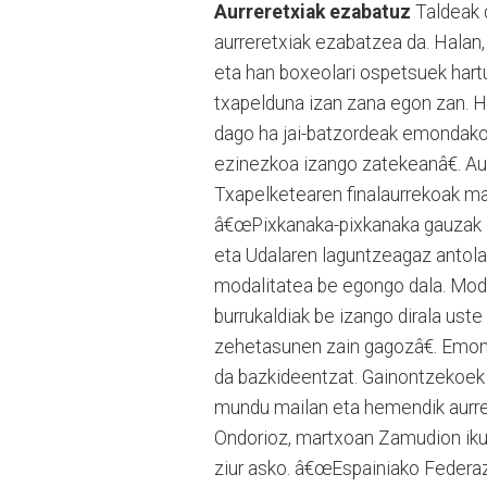
Aurreretxiak ezabatuz
Taldeak 
aurreretxiak ezabatzea da. Hala
eta han boxeolari ospetsuek har
txapelduna izan zana egon zan. H
dago ha jai-batzordeak emondako 
ezinezkoa izango zatekeanâ€. A
Txapelketearen finalaurrekoak ma
â€œPixkanaka-pixkanaka gauzak eg
eta Udalaren laguntzeagaz antola
modalitatea be egongo dala. Moda
burrukaldiak be izango dirala ust
zehetasunen zain gagozâ€. Emona
da bazkideentzat. Gainontzekoek 
mundu mailan eta hemendik aurrera
Ondorioz, martxoan Zamudion ikus
ziur asko. â€œEspainiako Federazi