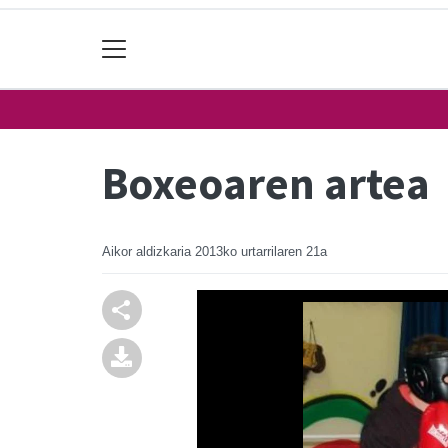
Boxeoaren artea
Aikor aldizkaria
2013ko urtarrilaren 21a