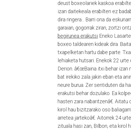
deust boxeolariek kaskoa erabilte
izan daitekeala erabilten ez bada
dira ringera... Barri ona da eskuna
garaian, gogorrak ziran, zortzi on
begirunea erakutsi
Eneko Lasarte 
boxeo taldearen kideak dira. Baita
txapelketan hartu dabe parte. Txa
lehiaketa hutsari. Enekok 22 urte
Derion. â€œBaina itxi behar izan 
bat irekiko zala jakin eban eta a
neure burua. Zer sentiduten da ha
erakutsi behar dozulako. Ea kolp
hasten zara nabaritzenâ€. Aitatu
kirol hau bizitzarako oso baliaga
arretea jartekoâ€. Aitorrek 24 ur
zituala hasi zan, Bilbon, eta kirol