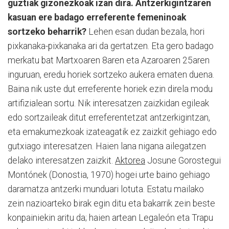
guztiak gizonezkoak izan dira. Antzerkigintzaren
kasuan ere badago erreferente femeninoak
sortzeko beharrik?
Lehen esan dudan bezala, hori
pixkanaka-pixkanaka ari da gertatzen. Eta gero badago
merkatu bat Martxoaren 8aren eta Azaroaren 25aren
inguruan, eredu horiek sortzeko aukera ematen duena.
Baina nik uste dut erreferente horiek ezin direla modu
artifizialean sortu. Nik interesatzen zaizkidan egileak
edo sortzaileak ditut erreferentetzat antzerkigintzan,
eta emakumezkoak izateagatik ez zaizkit gehiago edo
gutxiago interesatzen. Haien lana nigana ailegatzen
delako interesatzen zaizkit.
Aktorea
Josune Gorostegui
Montónek (Donostia, 1970) hogei urte baino gehiago
daramatza antzerki munduari lotuta. Estatu mailako
zein nazioarteko birak egin ditu eta bakarrik zein beste
konpainiekin aritu da; haien artean Legaleón eta Trapu