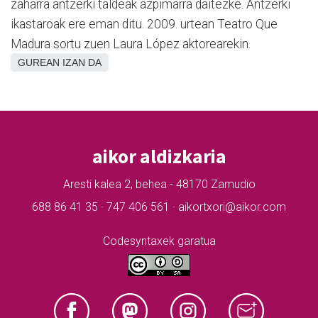
zaharra antzerki taldeak azpimarra daitezke. Antzerki
ikastaroak ere eman ditu. 2009. urtean Teatro Que
Madura sortu zuen Laura López aktorearekin.
GUREAN IZAN DA
aikor aldizkaria
Aresti kalea 2, behea - 48170 Zamudio
688 86 41 35 · 747 406 561 · aikortxori@aikor.com
Codesyntaxek garatua