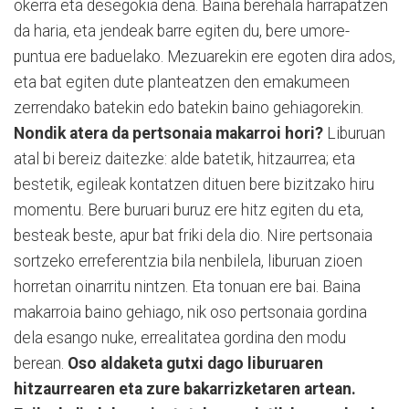
okerra eta desegokia dena. Baina berehala harrapatzen
da haria, eta jendeak barre egiten du, bere umore-
puntua ere baduelako. Mezuarekin ere egoten dira ados,
eta bat egiten dute planteatzen den emakumeen
zerrendako batekin edo batekin baino gehiagorekin.
Nondik atera da pertsonaia makarroi hori?
Liburuan
atal bi bereiz daitezke: alde batetik, hitzaurrea; eta
bestetik, egileak kontatzen dituen bere bizitzako hiru
momentu. Bere buruari buruz ere hitz egiten du eta,
besteak beste, apur bat friki dela dio. Nire pertsonaia
sortzeko erreferentzia bila nenbilela, liburuan zioen
horretan oinarritu nintzen. Eta tonuan ere bai. Baina
makarroia baino gehiago, nik oso pertsonaia gordina
dela esango nuke, errealitatea gordina den modu
berean.
Oso aldaketa gutxi dago liburuaren
hitzaurrearen eta zure bakarrizketaren artean.