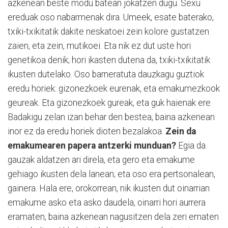
azkenean beste modu batean jokatzen dugu. Sexu
ereduak oso nabarmenak dira. Umeek, esate baterako,
txiki-txikitatik dakite neskatoei zein kolore gustatzen
zaien, eta zein, mutikoei. Eta nik ez dut uste hori
genetikoa denik; hori ikasten dutena da, txiki-txikitatik
ikusten dutelako. Oso barneratuta dauzkagu guztiok
eredu horiek: gizonezkoek eurenak, eta emakumezkook
geureak. Eta gizonezkoek gureak, eta guk haienak ere.
Badakigu zelan izan behar den bestea, baina azkenean
inor ez da eredu horiek dioten bezalakoa.
Zein da
emakumearen papera antzerki munduan?
Egia da
gauzak aldatzen ari direla, eta gero eta emakume
gehiago ikusten dela lanean; eta oso era pertsonalean,
gainera. Hala ere, orokorrean, nik ikusten dut oinarrian
emakume asko eta asko daudela, oinarri hori aurrera
eramaten, baina azkenean nagusitzen dela zeri ematen