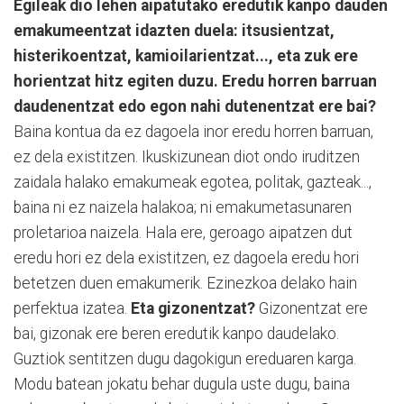
Egileak dio lehen aipatutako eredutik kanpo dauden
emakumeentzat idazten duela: itsusientzat,
histerikoentzat, kamioilarientzat..., eta zuk ere
horientzat hitz egiten duzu. Eredu horren barruan
daudenentzat edo egon nahi dutenentzat ere bai?
Baina kontua da ez dagoela inor eredu horren barruan,
ez dela existitzen. Ikuskizunean diot ondo iruditzen
zaidala halako emakumeak egotea, politak, gazteak...,
baina ni ez naizela halakoa; ni emakumetasunaren
proletarioa naizela. Hala ere, geroago aipatzen dut
eredu hori ez dela existitzen, ez dagoela eredu hori
betetzen duen emakumerik. Ezinezkoa delako hain
perfektua izatea.
Eta gizonentzat?
Gizonentzat ere
bai, gizonak ere beren eredutik kanpo daudelako.
Guztiok sentitzen dugu dagokigun ereduaren karga.
Modu batean jokatu behar dugula uste dugu, baina