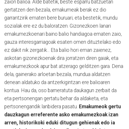
zaion balioa. Alde batetik, beste esparru batzuetan
gertatzen den bezala, emakumeak berak ez dio
garrantzirik ematen bere buruari; eta bestetik, mundu
sozialak ere ez du baloratzen. Gizonezkoen lanari
emakumezkoenari baino balio handiagoa ematen zaio,
gauza interesgarriagoak esaten omen dituztelako edo
ez dakit nik zergatik... Eta balio hori eman zaienez,
askotan gizonezkoenak dira jorratzen diren gaiak, eta
emakumezkook apur bat atzerago gelditzen gara. Dena
dela, gainerako arloetan bezala, mundua aldatzen
denean aldatuko da antzerkigintzan ere balioaren
kontua. Hau da, oso barneratuta daukagun zerbait da
eta pertsonengan gertatu behar da aldaketa, eta
pertsonengandik lanbidera pasatu.
Emakumeok gertu
dauzkagun erreferente asko emakumezkoak izan
arren, historikoki eduki ditugun gehienak edo ia