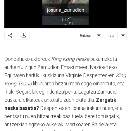
Entzun
Itzuli
Donostiako aktoreak
King Kong neska
bakarrizketa
aurkeztu zigun Zamudion Emakumeen Nazioarteko
Egunaren haritik. Ikuskizuna Virginie Despentes-en
King
Kong Teoria
liburuaren hitzaurrean dago oinarrituta, eta
Iñaki Segurolak egin du itzulpena. Lagatzu Zamudio
euskara elkarteak antolatu zuen ekitaldia.
Zergatik
neska basatia?
Despentesen liburua irakurri nuen, eta
pentsatu nuen hitzaurreak bazituela, bere tonuagatik,
antzerkian egiteko aukerak. Martxoaren 8a dela-eta,