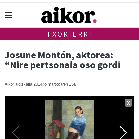
TXORIERRI
Josune Montón, aktorea:
“Nire pertsonaia oso gordi
Aikor aldizkaria
2014ko martxoaren 25a