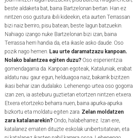
beste aldaketa bat, baina Bartzelonan bertan. Han ez
nintzen oso gustura ibili kideekin, eta aurten Terrassan
bizi naiz berriro, pisu batean, beste lagun batzuekin.
Nahiago izango nuke Bartzelonan bizi izan, baina
Terrassa herri handia da, eta ikasle asko daude. Oso
pozik nago hemen.
Lau urte daramatzazu kanpoan.
Nolako balantzea egiten duzu?
Oso esperientzia
gomendagarria da. Kanpoan egoteak, Kataluniak, erabat
aldatu nau: gaur egun, helduagoa naiz, bakarrik bizitzen
ikasi behar izan dudalako. Lehenengo urtea oso gogorra
izan zen, ia asteburu guztietan etortzen nintzen etxera.
Etxera etortzeko beharra nuen, baina apurka-apurka
bizkortu eta moldatu egiten zara.
Zelan moldatzen
zara katalanarekin?
Ondo, halabeharrez. Izan ere,
katalanez ematen dituzte eskolak unibertsitatean, eta
ni katalanez ikasten nabil karrera osoa. Lehenengo