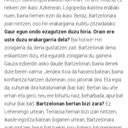
nekien zer ikasi. Azkenean, Logopedia ikastea erabaki
nuen, baina hemen ezin da ikasi. Beraz, Bartzelonara
joan nintzen, oso hiri erakargarria iruditu zitzaidalako.
Gaur egun ondo ezagutzen duzu hiria. Orain ere
uste duzu erakargarria dela?
Bai horixe! Hiri
zoragarria da, dena gustatzen zait. Bartzelonak dena
eskaintzen dizu, eta eguraldi zoragarria du, gainera.
Gauza ezberdin asko daude Bartzelonan, baina denek
dute beren xarma. Jendea itxia da hasiera batean, baina
konfiantza hartzen dutenean, oso jatorrak dira. Eta egia
da, xuhurrak dira kataluniarrak (kar, kar). Bertan lau urte
eman eta gero, neu ere bihurtu naiz, beharbada, apur bat
xuhur (kar, kar).
Bartzelonan bertan bizi zara?
Ez.
Lehenengo urtean, Terrassa herrian bizi izan nintzen,
ikasle-egoitza batean; bigarren urtean, Bartzelonara
joan nintzen lagun batzuekin, pisu batera; hirugarrenean,