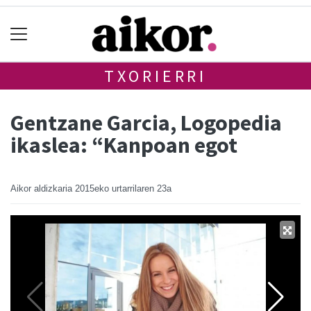
TXORIERRI
Gentzane Garcia, Logopedia
ikaslea: “Kanpoan egot
Aikor aldizkaria
2015eko urtarrilaren 23a