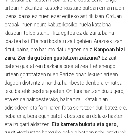
urtean, hizkuntza ikasteko ikastaro batean eman nuen
izena, baina ez nuen ezer egiteko astirik izan. Orduan
erabaki nuen neure kabuz ikasiko nuela katalana:
klasean, telebistan... Hitz egitea ez da zaila, baina
idaztea bai. Eta hori kostatu zait gehien. Arazoak izan
ditut, baina, oro har, moldatu egiten naiz.
Kanpoan bizi
zara. Zer da gutxien gustatzen zaizuna?
Ez zait
batere gustatzen bazkaria prestatzea. Lehenengo
urtean gorrotatzen nuen Bartzelonan lekuen artean
dagoen distantzia handia; hainbeste denbora ematea
leku batetik bestera joaten. Ohitura hartzen duzu gero,
eta ez da hainbesterako, baina tira... Katalunian,
adiskideen eta familiaren falta sentitzen dut; batez ere,
nebarena, bera egun batetik bestera ari delako hazten
eta izugarri aldatzen.
Eta karrera bukatu eta gero,
zer?
Hezkuntza bereziko eskola batean nabil praktikak