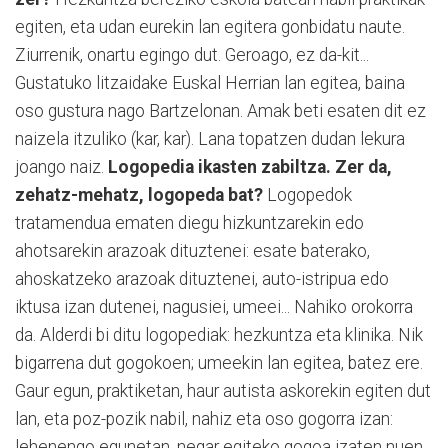
egiten, eta udan eurekin lan egitera gonbidatu naute.
Ziurrenik, onartu egingo dut. Geroago, ez da-kit...
Gustatuko litzaidake Euskal Herrian lan egitea, baina
oso gustura nago Bartzelonan. Amak beti esaten dit ez
naizela itzuliko (kar, kar). Lana topatzen dudan lekura
joango naiz.
Logopedia ikasten zabiltza. Zer da,
zehatz-mehatz, logopeda bat?
Logopedok
tratamendua ematen diegu hizkuntzarekin edo
ahotsarekin arazoak dituztenei: esate baterako,
ahoskatzeko arazoak dituztenei, auto-istripua edo
iktusa izan dutenei, nagusiei, umeei... Nahiko orokorra
da. Alderdi bi ditu logopediak: hezkuntza eta klinika. Nik
bigarrena dut gogokoen; umeekin lan egitea, batez ere.
Gaur egun, praktiketan, haur autista askorekin egiten dut
lan, eta poz-pozik nabil, nahiz eta oso gogorra izan:
lehenengo egunetan, negar egiteko gogoa izaten nuen