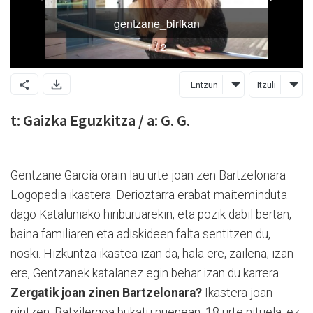
Entzun
Itzuli
t: Gaizka Eguzkitza / a: G. G.
Gentzane Garcia orain lau urte joan zen Bartzelonara
Logopedia ikastera. Derioztarra erabat maiteminduta
dago Kataluniako hiriburuarekin, eta pozik dabil bertan,
baina familiaren eta adiskideen falta sentitzen du,
noski. Hizkuntza ikastea izan da, hala ere, zailena; izan
ere, Gentzanek katalanez egin behar izan du karrera.
Zergatik joan zinen Bartzelonara?
Ikastera joan
nintzen. Batxilergoa bukatu nuenean, 18 urte nituela, ez