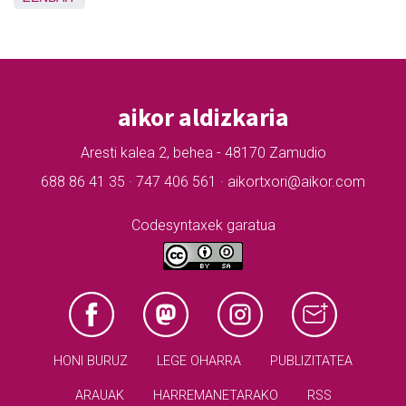
aikor aldizkaria
Aresti kalea 2, behea - 48170 Zamudio
688 86 41 35 · 747 406 561 · aikortxori@aikor.com
Codesyntaxek garatua
HONI BURUZ
LEGE OHARRA
PUBLIZITATEA
ARAUAK
HARREMANETARAKO
RSS