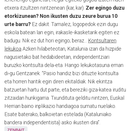
etxera itzultzen nintzenean (kar, kar).
Zer egingo duzu
etorkizunean? Non ikusten duzu zeure burua 10
urte barru?
Ez dakit. Tamalez, logopedok ezin dugu
eskola batean lan egin, irakasle-ikasketarik egiten ez
badugu. Nik ez dut hori egingo; beraz...
Kontsultaren
lekukoa
Azken hilabeteotan, Katalunia izan da hizpide
nagusietako bat hedabideetan, independentziari
buruzko kontsulta dela-eta. Hango lekukotasuna eman
di-gu Gentzanek. “Pasio handiz bizi dituzte kontsulta
eta horren haritik egin diren ekitaldiak. Nik ekintza
batzuetan hartu dut parte, eta bereziki giza-katea iruditu
zitzaidan hunkigarria. Txundituta gelditu nintzen, Euskal
Herrian baino inplikazio handiagoa sumatu nuelako.
Esate baterako, balkoietan estelada (Kataluniako
bandera independentista) asko ikusten dira”.
ZENBAIT