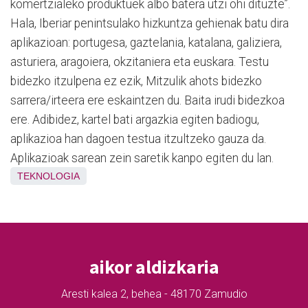
komertzialeko produktuek albo batera utzi ohi dituzte”.
Hala, Iberiar penintsulako hizkuntza gehienak batu dira
aplikazioan: portugesa, gaztelania, katalana, galiziera,
asturiera, aragoiera, okzitaniera eta euskara. Testu
bidezko itzulpena ez ezik, Mitzulik ahots bidezko
sarrera/irteera ere eskaintzen du. Baita irudi bidezkoa
ere. Adibidez, kartel bati argazkia egiten badiogu,
aplikazioa han dagoen testua itzultzeko gauza da.
Aplikazioak sarean zein saretik kanpo egiten du lan.
TEKNOLOGIA
aikor aldizkaria
Aresti kalea 2, behea - 48170 Zamudio