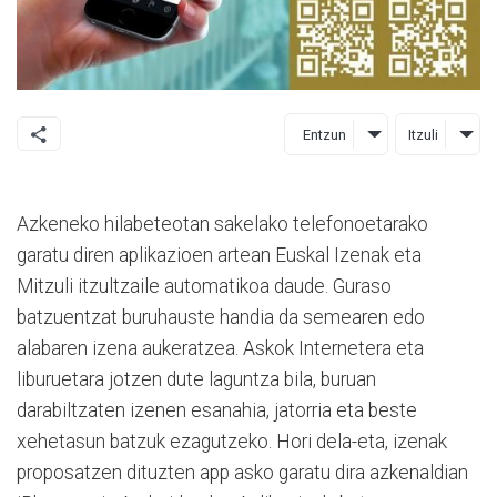
Entzun
Itzuli
Azkeneko hilabeteotan sakelako telefonoetarako
garatu diren aplikazioen artean Euskal Izenak eta
Mitzuli itzultzaile automatikoa daude. Guraso
batzuentzat buruhauste handia da semearen edo
alabaren izena aukeratzea. Askok Internetera eta
liburuetara jotzen dute laguntza bila, buruan
darabiltzaten izenen esanahia, jatorria eta beste
xehetasun batzuk ezagutzeko. Hori dela-eta, izenak
proposatzen dituzten app asko garatu dira azkenaldian