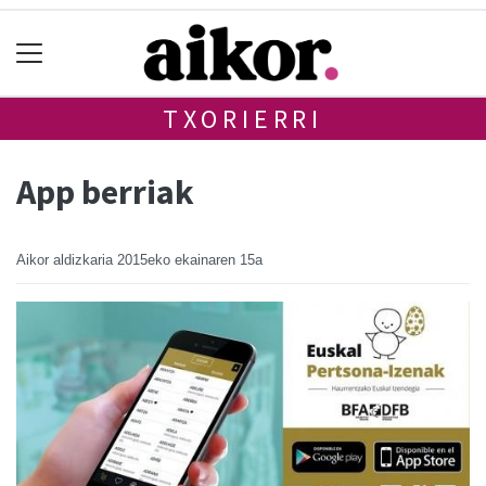
TXORIERRI
App berriak
Aikor aldizkaria
2015eko ekainaren 15a