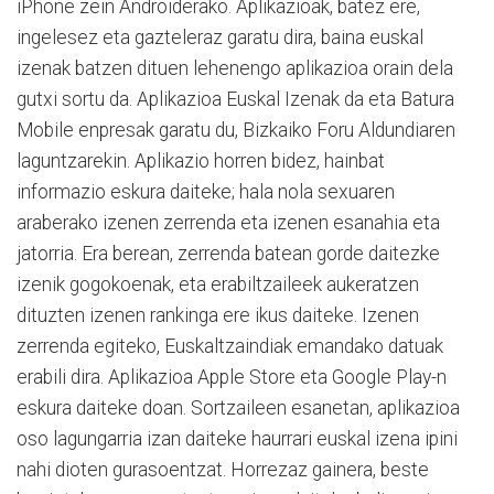
iPhone zein Androiderako. Aplikazioak, batez ere,
ingelesez eta gazteleraz garatu dira, baina euskal
izenak batzen dituen lehenengo aplikazioa orain dela
gutxi sortu da. Aplikazioa Euskal Izenak da eta Batura
Mobile enpresak garatu du, Bizkaiko Foru Aldundiaren
laguntzarekin. Aplikazio horren bidez, hainbat
informazio eskura daiteke; hala nola sexuaren
araberako izenen zerrenda eta izenen esanahia eta
jatorria. Era berean, zerrenda batean gorde daitezke
izenik gogokoenak, eta erabiltzaileek aukeratzen
dituzten izenen rankinga ere ikus daiteke. Izenen
zerrenda egiteko, Euskaltzaindiak emandako datuak
erabili dira. Aplikazioa Apple Store eta Google Play-n
eskura daiteke doan. Sortzaileen esanetan, aplikazioa
oso lagungarria izan daiteke haurrari euskal izena ipini
nahi dioten gurasoentzat. Horrezaz gainera, beste