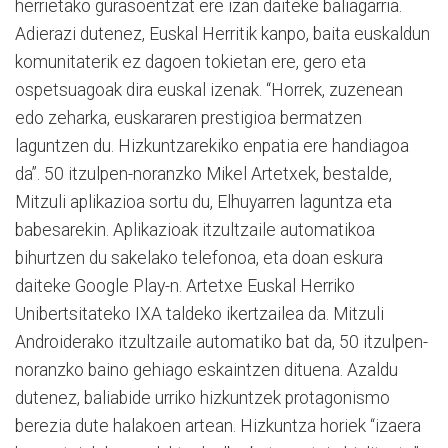
herrietako gurasoentzat ere izan daiteke baliagarria.
Adierazi dutenez, Euskal Herritik kanpo, baita euskaldun
komunitaterik ez dagoen tokietan ere, gero eta
ospetsuagoak dira euskal izenak. “Horrek, zuzenean
edo zeharka, euskararen prestigioa bermatzen
laguntzen du. Hizkuntzarekiko enpatia ere handiagoa
da”. 50 itzulpen-noranzko Mikel Artetxek, bestalde,
Mitzuli aplikazioa sortu du, Elhuyarren laguntza eta
babesarekin. Aplikazioak itzultzaile automatikoa
bihurtzen du sakelako telefonoa, eta doan eskura
daiteke Google Play-n. Artetxe Euskal Herriko
Unibertsitateko IXA taldeko ikertzailea da. Mitzuli
Androiderako itzultzaile automatiko bat da, 50 itzulpen-
noranzko baino gehiago eskaintzen dituena. Azaldu
dutenez, baliabide urriko hizkuntzek protagonismo
berezia dute halakoen artean. Hizkuntza horiek “izaera