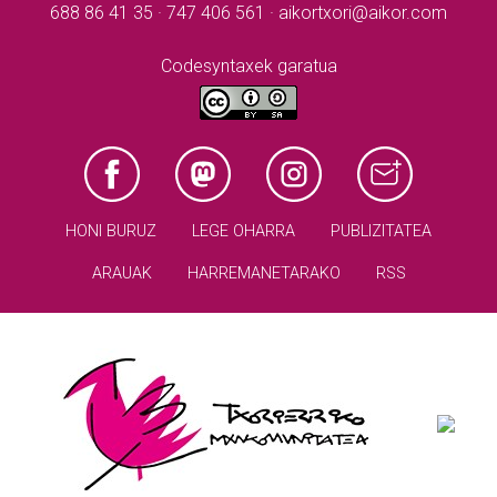
688 86 41 35 · 747 406 561 · aikortxori@aikor.com
Codesyntaxek garatua
HONI BURUZ
LEGE OHARRA
PUBLIZITATEA
ARAUAK
HARREMANETARAKO
RSS