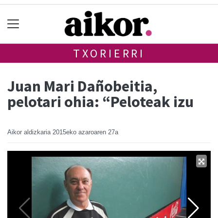
TXORIERRI
Juan Mari Dañobeitia,
pelotari ohia: “Peloteak izu
Aikor aldizkaria
2015eko azaroaren 27a