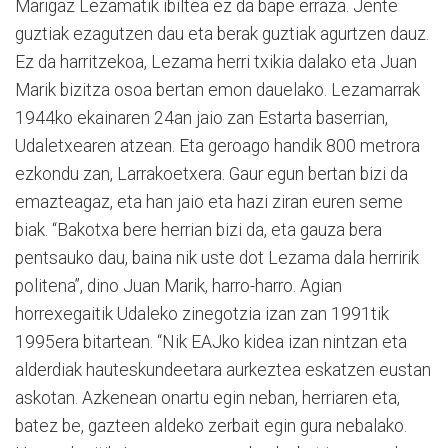
Marigaz Lezamatik ibiltea ez da bape erraza. Jente
guztiak ezagutzen dau eta berak guztiak agurtzen dauz.
Ez da harritzekoa, Lezama herri txikia dalako eta Juan
Marik bizitza osoa bertan emon dauelako. Lezamarrak
1944ko ekainaren 24an jaio zan Estarta baserrian,
Udaletxearen atzean. Eta geroago handik 800 metrora
ezkondu zan, Larrakoetxera. Gaur egun bertan bizi da
emazteagaz, eta han jaio eta hazi ziran euren seme
biak. “Bakotxa bere herrian bizi da, eta gauza bera
pentsauko dau, baina nik uste dot Lezama dala herririk
politena”, dino Juan Marik, harro-harro. Agian
horrexegaitik Udaleko zinegotzia izan zan 1991tik
1995era bitartean. “Nik EAJko kidea izan nintzan eta
alderdiak hauteskundeetara aurkeztea eskatzen eustan
askotan. Azkenean onartu egin neban, herriaren eta,
batez be, gazteen aldeko zerbait egin gura nebalako.