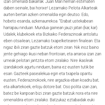
izan omenaldi bakarrak. Juan Mari herrian estimaten
daben seinale, bai horixe! Lezamako Pelota Alkarteak
aurten bertan azken omenaldia egin deutso. Edo,
hobeto esanda, azkenaurrekoa. “Erabat ustekabean
harrapau ninduan. Mundua gainean jauzi jatan (kar, kar).
Udalek, klubekoek eta Bizkaiko Federazinoak antolatu
eben otsailean, Lezamako txapelketearen finalean. Eta
nigaz ibili ziran gazte batzuk etorri ziran. Nik inoz baino
jente gehiago ikusi neban frontoian, eta arraroa izan zan
umeak pelotari jantzita etorri ziralako. Nire ikasleak
izandakoek agurtu ninduen, baina ez eusten tutik be
esan. Gazteek pasealekua egin eta txapela oparitu
eusten; Federazinokoek, nire argazkia eban koadru bat;
eta alkartekoek, erloju dotore bat. Oso polita izan zan,
batez be kanpoan bizi ziran gazte batzuk nora eta nire
omenaldira etorri ziralako. Batzukaz eztabaidak euki