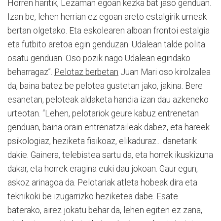
Horren haritik, Lezaman egoan kezka bat jaso genduan.
Izan be, lehen herrian ez egoan areto estalgirik umeak
bertan olgetako. Eta eskolearen alboan frontoi estalgia
eta futbito aretoa egin genduzan. Udalean talde polita
osatu genduan. Oso pozik nago Udalean egindako
beharragaz”.
Pelotaz berbetan
Juan Mari oso kirolzalea
da, baina batez be pelotea gustetan jako, jakina. Bere
esanetan, peloteak aldaketa handia izan dau azkeneko
urteotan. “Lehen, pelotariok geure kabuz entrenetan
genduan, baina orain entrenatzaileak dabez, eta hareek
psikologiaz, heziketa fisikoaz, elikaduraz... danetarik
dakie. Gainera, telebistea sartu da, eta horrek ikuskizuna
dakar, eta horrek eragina euki dau jokoan. Gaur egun,
askoz arinagoa da. Pelotariak atleta hobeak dira eta
teknikoki be izugarrizko heziketea dabe. Esate
baterako, airez jokatu behar da, lehen egiten ez zana,