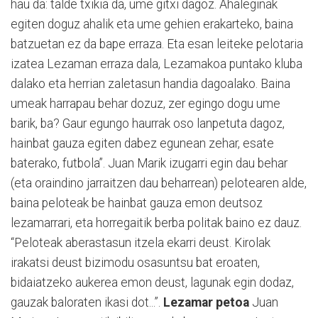
hau da: talde txikia da, ume gitxi dagoz. Ahaleginak
egiten doguz ahalik eta ume gehien erakarteko, baina
batzuetan ez da bape erraza. Eta esan leiteke pelotaria
izatea Lezaman erraza dala, Lezamakoa puntako kluba
dalako eta herrian zaletasun handia dagoalako. Baina
umeak harrapau behar dozuz, zer egingo dogu ume
barik, ba? Gaur egungo haurrak oso lanpetuta dagoz,
hainbat gauza egiten dabez egunean zehar, esate
baterako, futbola”. Juan Marik izugarri egin dau behar
(eta oraindino jarraitzen dau beharrean) pelotearen alde,
baina peloteak be hainbat gauza emon deutsoz
lezamarrari, eta horregaitik berba politak baino ez dauz.
“Peloteak aberastasun itzela ekarri deust. Kirolak
irakatsi deust bizimodu osasuntsu bat eroaten,
bidaiatzeko aukerea emon deust, lagunak egin dodaz,
gauzak baloraten ikasi dot...”.
Lezamar petoa
Juan