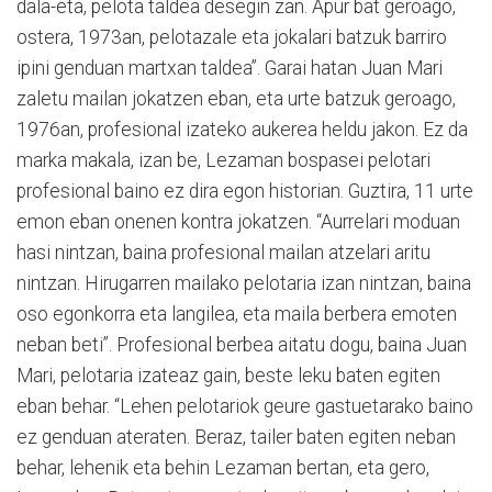
dala-eta, pelota taldea desegin zan. Apur bat geroago,
ostera, 1973an, pelotazale eta jokalari batzuk barriro
ipini genduan martxan taldea”. Garai hatan Juan Mari
zaletu mailan jokatzen eban, eta urte batzuk geroago,
1976an, profesional izateko aukerea heldu jakon. Ez da
marka makala, izan be, Lezaman bospasei pelotari
profesional baino ez dira egon historian. Guztira, 11 urte
emon eban onenen kontra jokatzen. “Aurrelari moduan
hasi nintzan, baina profesional mailan atzelari aritu
nintzan. Hirugarren mailako pelotaria izan nintzan, baina
oso egonkorra eta langilea, eta maila berbera emoten
neban beti”. Profesional berbea aitatu dogu, baina Juan
Mari, pelotaria izateaz gain, beste leku baten egiten
eban behar. “Lehen pelotariok geure gastuetarako baino
ez genduan ateraten. Beraz, tailer baten egiten neban
behar, lehenik eta behin Lezaman bertan, eta gero,