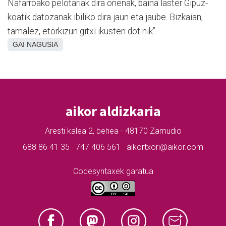
Nafarroako pelotariak dira onenak, baina laster Gipuz-
koatik datozanak ibiliko dira jaun eta jaube. Bizkaian,
tamalez, etorkizun gitxi ikusten dot nik”.
GAI NAGUSIA
aikor aldizkaria
Aresti kalea 2, behea - 48170 Zamudio
688 86 41 35 · 747 406 561 · aikortxori@aikor.com
Codesyntaxek garatua