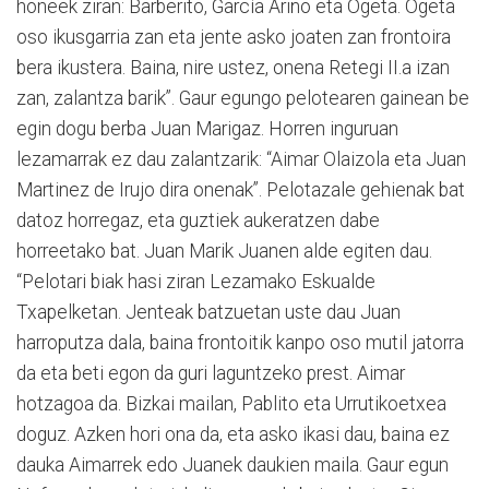
honeek ziran: Barberito, García Ariño eta Ogeta. Ogeta
oso ikusgarria zan eta jente asko joaten zan frontoira
bera ikustera. Baina, nire ustez, onena Retegi II.a izan
zan, zalantza barik”. Gaur egungo pelotearen gainean be
egin dogu berba Juan Marigaz. Horren inguruan
lezamarrak ez dau zalantzarik: “Aimar Olaizola eta Juan
Martinez de Irujo dira onenak”. Pelotazale gehienak bat
datoz horregaz, eta guztiek aukeratzen dabe
horreetako bat. Juan Marik Juanen alde egiten dau.
“Pelotari biak hasi ziran Lezamako Eskualde
Txapelketan. Jenteak batzuetan uste dau Juan
harroputza dala, baina frontoitik kanpo oso mutil jatorra
da eta beti egon da guri laguntzeko prest. Aimar
hotzagoa da. Bizkai mailan, Pablito eta Urrutikoetxea
doguz. Azken hori ona da, eta asko ikasi dau, baina ez
dauka Aimarrek edo Juanek daukien maila. Gaur egun