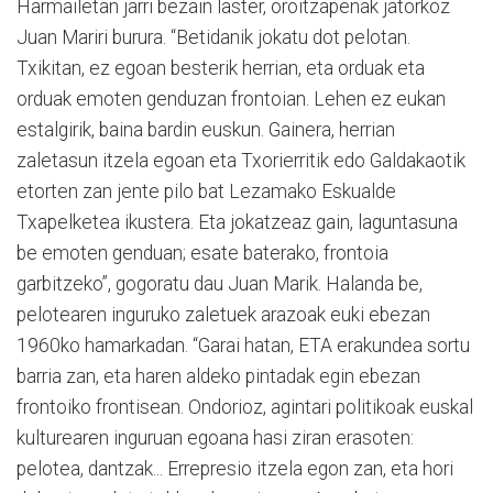
Harmailetan jarri bezain laster, oroitzapenak jatorkoz
Juan Mariri burura. “Betidanik jokatu dot pelotan.
Txikitan, ez egoan besterik herrian, eta orduak eta
orduak emoten genduzan frontoian. Lehen ez eukan
estalgirik, baina bardin euskun. Gainera, herrian
zaletasun itzela egoan eta Txorierritik edo Galdakaotik
etorten zan jente pilo bat Lezamako Eskualde
Txapelketea ikustera. Eta jokatzeaz gain, laguntasuna
be emoten genduan; esate baterako, frontoia
garbitzeko”, gogoratu dau Juan Marik. Halanda be,
pelotearen inguruko zaletuek arazoak euki ebezan
1960ko hamarkadan. “Garai hatan, ETA erakundea sortu
barria zan, eta haren aldeko pintadak egin ebezan
frontoiko frontisean. Ondorioz, agintari politikoak euskal
kulturearen inguruan egoana hasi ziran erasoten:
pelotea, dantzak... Errepresio itzela egon zan, eta hori