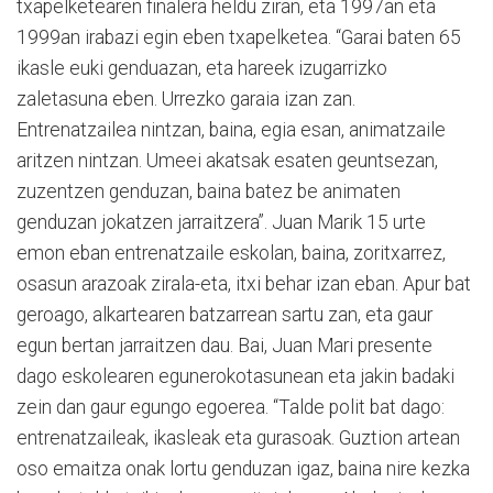
txapelketearen finalera heldu ziran, eta 1997an eta
1999an irabazi egin eben txapelketea. “Garai baten 65
ikasle euki genduazan, eta hareek izugarrizko
zaletasuna eben. Urrezko garaia izan zan.
Entrenatzailea nintzan, baina, egia esan, animatzaile
aritzen nintzan. Umeei akatsak esaten geuntsezan,
zuzentzen genduzan, baina batez be animaten
genduzan jokatzen jarraitzera”. Juan Marik 15 urte
emon eban entrenatzaile eskolan, baina, zoritxarrez,
osasun arazoak zirala-eta, itxi behar izan eban. Apur bat
geroago, alkartearen batzarrean sartu zan, eta gaur
egun bertan jarraitzen dau. Bai, Juan Mari presente
dago eskolearen egunerokotasunean eta jakin badaki
zein dan gaur egungo egoerea. “Talde polit bat dago:
entrenatzaileak, ikasleak eta gurasoak. Guztion artean
oso emaitza onak lortu genduzan igaz, baina nire kezka