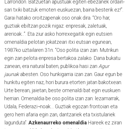
Larrondon. Batzuetan apustuak egiten ebezanek ordain-
sari txiki batzuk emoten euskuezan, baina besterik ez!”.
Garai hatako oroitzapenak oso onak dira. “Oro har,
guztiak ebiltzan pozik nigaz: enpresak, zaletuak,
arerioak...”. Eta ziur asko horrexegaitik egin eutsien
omenaldia pelotan jokatzeari itxi eutsan egunean,
1987ko uztailaren 31n. “Oso polita izan zan. Mutrikun
egin zan pelota enpresa bertakoa zalako. Dana bukatu
zanean, era natural baten, publikoa hasi zan
Agur
jaunak
abesten. Oso hunkigarria izan zan. Gaur egun be
hunkitu egiten naz, hori burura etorten jatan bakotxean.
Urte berean, jaietan, beste omenaldi bat egin euskuen
herrian. Omenaldia be oso polita izan zan: lezamarrak,
Udala, Federazi¬noak.... Guztiak egozan frontoian eta
gero herri afaria egin zan, dantzariek eta txistulariek
lagunduta”.
Azkenaurreko omenaldia
Hareek ez ziran