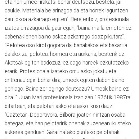
eta hori umeei irakatsi behar deutsezu, bestela, jai
daukie. Materiala be arinagoa da eta horrek laguntzen
dau jokoa azkarrago egiten”. Bere eritxiz, profesionala
izatea errazagoa da gaur egun, “baina maila emoten ez
dabenaklehen baino askoz azkarrago doaz pikutara”.
“Pelotea oso kirol gogorra da, banakakoa eta bakartia
dalako: zu, pelotea, hormea eta aurkaria, besterik ez.
Akatsak egiten badozuz, ez dago hareek ezkutatzeko
erarik. Profesionala izateko ordu asko jokatu eta
entrenau egin behar dira, umeek egiten daben baino
gehiago. Baina zer egingo deutsazu? Umeak baino ez
dira...”. Juan Mari profesionala izan zan 1976tik 1987ra
bitartean, eta pelotari asko eta asko ikusi dauz.
“Gaztetan, Deportivora, Bilbora joaten nintzan osaba
bategaz, eta han pelotaririk onenak zuzenean ikusteko
aukerea genduan. Garai hatako puntako pelotariak