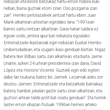
nebazan eta beste batzukaz hartu-emon hobea euki
neban, baina guztiak etorri ziran. Oso pozgarria izan
zan”. Herriko pelotazaleek aintzat hartu eben Juan
Marik alkartean urteetan egindako lana. “1991ean
barriro sartu nintzan alkartean. Garai hatan taldea ez
egoan ondo, jentea apur bat nekatuta egoalako.
Entrenatzaile-ikastaroak egin nebazan Euskal Herriko
Unibersidadean, eta izugarri ikasi genduan bertan. Nigaz
batera Iker Bilbao sartu zan alkartean, eta baita Jaime
Uriarte, azken 24 urtean presidentea izan dana, David
López eta Honorio Vicente. Guztiek egin edo egiten
dabe lan txukuna, batez be Jaimek. Lezamak asko zor
deutso Jaimeri. Entrenatzaile eta batzarkide barriakaz
batera, hainbat jokalari gazte sartu ziran alkartean, eta
guztion artean talde polit bat osatu genduan”. Eta horrek
laster emon ebazan frutuak: 1996an herrien arteko