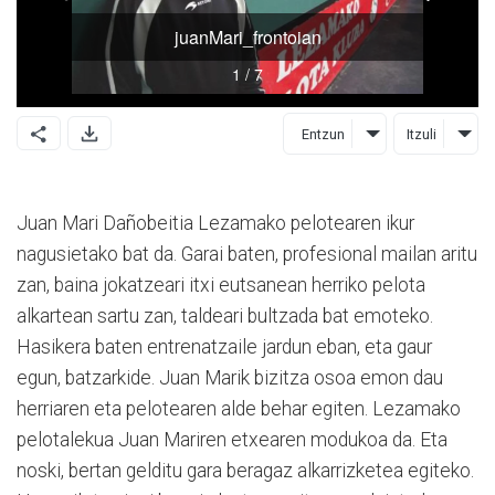
Entzun
Itzuli
Juan Mari Dañobeitia Lezamako pelotearen ikur
nagusietako bat da. Garai baten, profesional mailan aritu
zan, baina jokatzeari itxi eutsanean herriko pelota
alkartean sartu zan, taldeari bultzada bat emoteko.
Hasikera baten entrenatzaile jardun eban, eta gaur
egun, batzarkide. Juan Marik bizitza osoa emon dau
herriaren eta pelotearen alde behar egiten. Lezamako
pelotalekua Juan Mariren etxearen modukoa da. Eta
noski, bertan gelditu gara beragaz alkarrizketea egiteko.