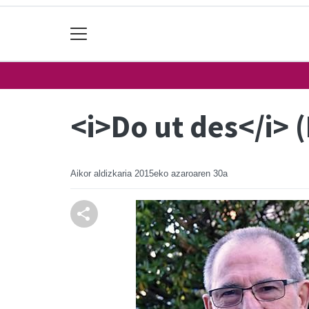
<i>Do ut des</i>
Aikor aldizkaria
2015eko azaroaren 30a