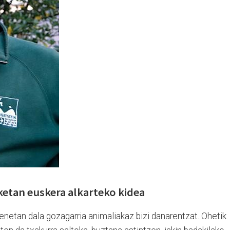
zketan euskera alkarteko kidea
netan dala gozagarria animaliakaz bizi danarentzat. Ohetik