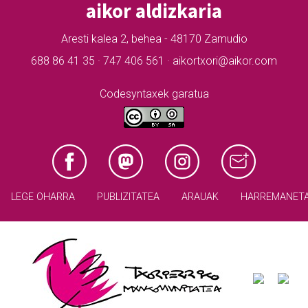
aikor aldizkaria
Aresti kalea 2, behea - 48170 Zamudio
688 86 41 35 · 747 406 561 · aikortxori@aikor.com
Codesyntaxek garatua
LEGE OHARRA
PUBLIZITATEA
ARAUAK
HARREMANET