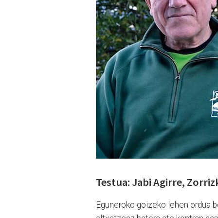
Testua: Jabi Agirre, Zorri
Eguneroko goizeko lehen ordua be