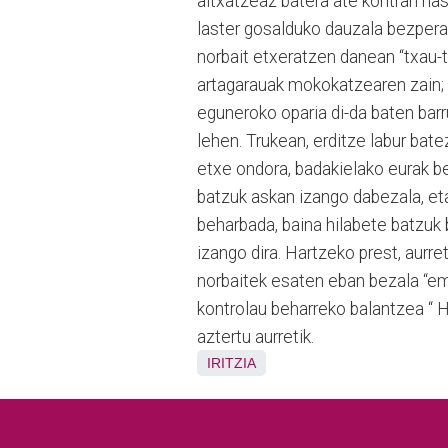
altxatzeaz batera ate kontran has
laster gosalduko dauzala bezper
norbait etxeratzen danean “txau-t
artagarauak mokokatzearen zain; 
eguneroko oparia di-da baten barr
lehen. Trukean, erditze labur bate
etxe ondora, badakielako eurak be
batzuk askan izango dabezala, eta
beharbada, baina hilabete batzuk b
izango dira. Hartzeko prest, aurr
norbaitek esaten eban bezala “em
kontrolau beharreko balantzea 
aztertu aurretik.
IRITZIA