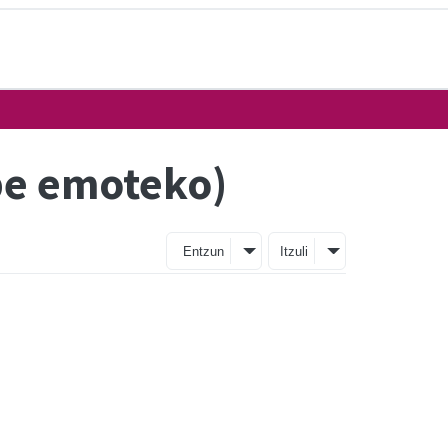
be emoteko)
Entzun
Itzuli