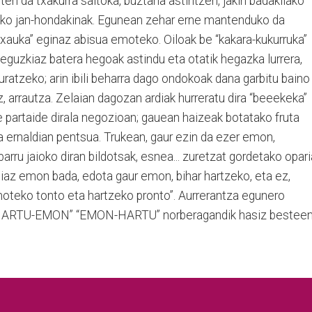
ten da txakurra saltoka, buztana astintzen, jakin badakilako
ako jan-hondakinak. Egunean zehar erne mantenduko da
xauka” eginaz abisua emoteko. Oiloak be “kakara-kukurruka”
eguzkiaz batera hegoak astindu eta otatik hegazka lurrera,
uratzeko; arin ibili beharra dago ondokoak dana garbitu baino
z, arrautza. Zelaian dagozan ardiak hurreratu dira “beeekeka”
 partaide dirala negozioan; gauean haizeak botatako fruta
 ernaldian pentsua. Trukean, gaur ezin da ezer emon,
arru jaioko diran bildotsak, esnea... zuretzat gordetako opar
etiaz emon bada, edota gaur emon, bihar hartzeko, eta ez,
oteko tonto eta hartzeko pronto”. Aurrerantza egunero
“ HARTU-EMON” “EMON-HARTU” norberagandik hasiz bestee