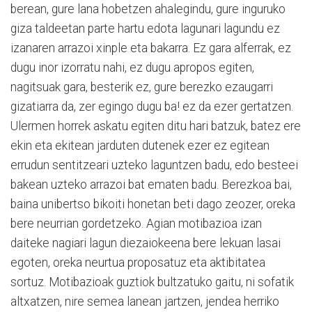
berean, gure lana hobetzen ahalegindu, gure inguruko
giza taldeetan parte hartu edota lagunari lagundu ez
izanaren arrazoi xinple eta bakarra. Ez gara alferrak, ez
dugu inor izorratu nahi, ez dugu apropos egiten,
nagitsuak gara, besterik ez, gure berezko ezaugarri
gizatiarra da, zer egingo dugu ba! ez da ezer gertatzen.
Ulermen horrek askatu egiten ditu hari batzuk, batez ere
ekin eta ekitean jarduten dutenek ezer ez egitean
errudun sentitzeari uzteko laguntzen badu, edo besteei
bakean uzteko arrazoi bat ematen badu. Berezkoa bai,
baina unibertso bikoiti honetan beti dago zeozer, oreka
bere neurrian gordetzeko. Agian motibazioa izan
daiteke nagiari lagun diezaiokeena bere lekuan lasai
egoten, oreka neurtua proposatuz eta aktibitatea
sortuz. Motibazioak guztiok bultzatuko gaitu, ni sofatik
altxatzen, nire semea lanean jartzen, jendea herriko