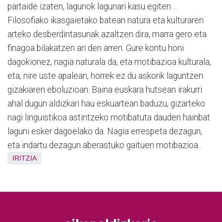
partaide izaten, lagunok lagunari kasu egiten…
Filosofiako ikasgaietako batean natura eta kulturaren
arteko desberdintasunak azaltzen dira, marra gero eta
finagoa bilakatzen ari den arren. Gure kontu honi
dagokionez, nagia naturala da, eta motibazioa kulturala,
eta, nire uste apalean, horrek ez du askorik laguntzen
gizakiaren eboluzioan. Baina euskara hutsean irakurri
ahal dugun aldizkari hau eskuartean baduzu, gizarteko
nagi linguistikoa astintzeko motibatuta dauden hainbat
laguni esker dagoelako da. Nagia errespeta dezagun,
eta indartu dezagun aberastuko gaituen motibazioa.
IRITZIA