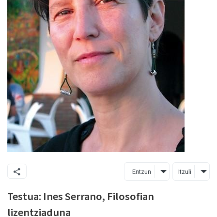
Entzun
Itzuli
Testua: Ines Serrano, Filosofian
lizentziaduna