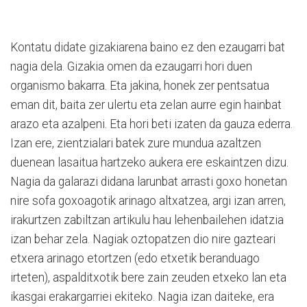
Kontatu didate gizakiarena baino ez den ezaugarri bat
nagia dela. Gizakia omen da ezaugarri hori duen
organismo bakarra. Eta jakina, honek zer pentsatua
eman dit, baita zer ulertu eta zelan aurre egin hainbat
arazo eta azalpeni. Eta hori beti izaten da gauza ederra.
Izan ere, zientzialari batek zure mundua azaltzen
duenean lasaitua hartzeko aukera ere eskaintzen dizu.
Nagia da galarazi didana larunbat arrasti goxo honetan
nire sofa goxoagotik arinago altxatzea, argi izan arren,
irakurtzen zabiltzan artikulu hau lehenbailehen idatzia
izan behar zela. Nagiak oztopatzen dio nire gazteari
etxera arinago etortzen (edo etxetik beranduago
irteten), aspalditxotik bere zain zeuden etxeko lan eta
ikasgai erakargarriei ekiteko. Nagia izan daiteke, era