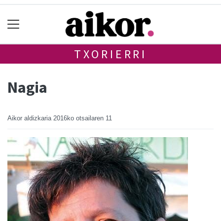
TXORIERRI
Nagia
Aikor aldizkaria
2016ko otsailaren 11