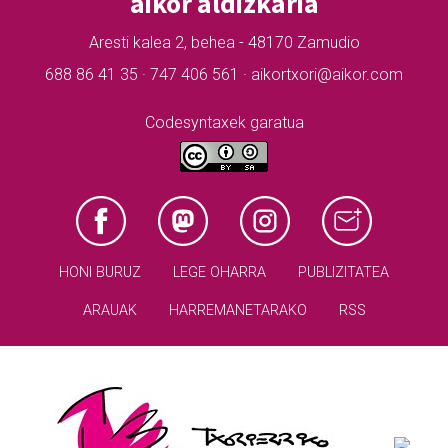
aikor aldizkaria
Aresti kalea 2, behea - 48170 Zamudio
688 86 41 35 · 747 406 561 · aikortxori@aikor.com
Codesyntaxek garatua
HONI BURUZ
LEGE OHARRA
PUBLIZITATEA
ARAUAK
HARREMANETARAKO
RSS