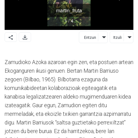
Entzun
Itzuli
Zamudioko Azoka azaroan egin zen, eta postuen artean
Ekoganguren ikusi genuen. Bertan Martin Barriuso
zegoen (Bilbao, 1965). Bilbotarra ezaguna da
komunikabideetan kolaborazioak egiteagatik eta
kanabisa legalizatzearen aldeko mugimenduaren kidea
izateagatik. Gaur egun, Zamudion egiten ditu
mermeladak, eta ekoizle txikien garrantzia azpimarratu
digu. Martin Barriusok “saltsa guztietako perrexiltzat”
jotzen du bere burua. Ez da harritzekoa, bere lan