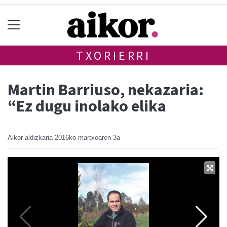
TXORIERRI
Martin Barriuso, nekazaria:
“Ez dugu inolako elika
Aikor aldizkaria
2016ko martxoaren 3a