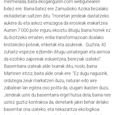
mermelada, baita ekoganguren.com webgunearen
bidez ere. Baina batez ere Zamudioko Azoka bezalako
ekitaldietan saltzen ditu. “Horietan jendeak dastatzeko
aukera du eta askoz errazagoa da erosleak erakartzea.
Aurten 7.000 pote inguru ekoiztu ditugu, baina horrek ez
du bizitzeko ematen, erdia transformazioan doalako:
kristalezko poteak, etiketak eta azukreak... Guztira, 42
zuhaitz-espezie ezberdin ditugu ustiategian eta asmoa
da ezohiko zaporeak eskaintzea, bereziak izateko”.
Baserritarra izateak alde txarrak ditu, noski, baina
Martinen iritziz, baita alde onak ere. “Ez dugu nagusirik,
ordutegia zeuk markatzen duzu, naturan edo aire
zabalean lan egitea oso polita da, izugarri ikasten duzu...
Jendeak uste du baserritarra ergel hutsa dela, baina nire
ustez guztiz kontrakoa da, denetarik jakin behar delako
baserritar ona izateko, eta nekazaritza ekologikoa