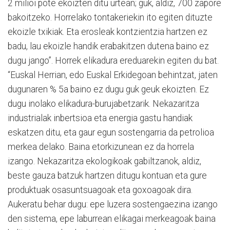
2 milioi pote ekoizten ditu urtean; guk, aldiz, 700 zapore
bakoitzeko. Horrelako tontakeriekin ito egiten dituzte
ekoizle txikiak. Eta erosleak kontzientzia hartzen ez
badu, lau ekoizle handik erabakitzen dutena baino ez
dugu jango”. Horrek elikadura ereduarekin egiten du bat.
“Euskal Herrian, edo Euskal Erkidegoan behintzat, jaten
dugunaren % 5a baino ez dugu guk geuk ekoizten. Ez
dugu inolako elikadura-burujabetzarik. Nekazaritza
industrialak inbertsioa eta energia gastu handiak
eskatzen ditu, eta gaur egun sostengarria da petrolioa
merkea delako. Baina etorkizunean ez da horrela
izango. Nekazaritza ekologikoak gabiltzanok, aldiz,
beste gauza batzuk hartzen ditugu kontuan eta gure
produktuak osasuntsuagoak eta goxoagoak dira.
Aukeratu behar dugu: epe luzera sostengaezina izango
den sistema, epe laburrean elikagai merkeagoak baina