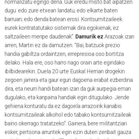
normalizatu egingo dena. Guk eredu misto bat aipatzen
dugu: edo zure etxean landatu; edo elkarte baten
barruan; edo denda batean erosi. Kontsumitzaileek
eurek kontratatutako sistemak dira egokienak, ez
saltzaileen menpe daudenak”.
Damurik ez
Arazoak izan
arren, Martin ez da damutzen. “Bai, batzuok prezio
handia gabiltza ordaintzen, errepresioa oso bortitza
delako. Hala ere, oso harro nago orain arte egindako
ibilbidearekin. Duela 20 urte Euskal Herrian drogekin
zegoen jarrera eta gaur egun dagoena erabat ezberdina
dira, eta neurri handi batean izan da guk aurpegia eman
dugulako, eta kanpaina handiak egin ditugulako. Jende
gehiena konturatu da ez dagoela arrazoirik kanabis
kontsumitzaileak alkohol edo tabako kontsumitzaileak
baino okerrago tratatzeko”. Gainera, bere militantziari
esker, pertsona arruntek egin ezin duten zenbait gauza