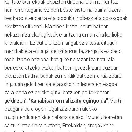
kalitate txarrekoak ekoizten dituena, ala momentuz
hain errentagarria ez den beste sistema, baina luzera
begira sostengarria eta produktu hobeak eta goxoagoak
ekoizten dituena”. Martinen iritziz, neurri batean
nekazaritza ekologikoak erantzuna eman ahalko lioke
krisialdiari. “Ez dut ulertzen langabezia tasa: ditugun
mendiak eta elikagai defizita ikusita, zergatik ez dago
mobilizazio nazional bat gure nekazaritza naturala
berreskuratzeko. Azken batean, gauzak zure auzoan
ekoizten badira, badakizu nondik datozen, dirua zeure
inguruan gelditzen da eta askoz independenteagoa
zara, dena ez delako gutxi batzuen poltsikoetan
gelditzen”.
“Kanabisa normalizatu egingo da”
Martin
ezaguna da drogen legalizazioaren aldeko
mugimenduaren kide nabaria delako. “Mundu horretan
sartu nintzen nire auzoan, Errekalden, drogak kalte