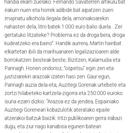
handia ekarri zuelako. Fernando Savaterren artikulu bat
irakurri nuen eta horrek adibide bat aipatzen zuen:
imajinatu alkohola ilegala dela, amoniakoarekin
nahasten dela, litro batek 1.000 euro balio duela... Zer
gertatuko litzateke? Problema ez da droga bera, droga
kudeatzeko era baino”. Handik aurrera, Martin hainbat
elkartetan ibili da marihuanaren legalizazioaren alde
borrokatzen: besteak beste, Bizitzen, Kalamudia eta
Pannagh. Horien ondorioz, “ospetsu” egin zen eta
justiziarekin arazoak izaten hasi zen. Gaur egun,
Pannagh auzia dela-eta, Auzitegi Gorenak urtebete eta
zortzi hilabeteko kartzela-zigorra eta 250.000 euroko
isuna ezarri dizkio. “Arazoa ez da jendea, Espainiako
Auzitegi Gorenean kobazulotik ateratako epaile
atzerakoi batzuk baizik. Iritzi publikoaren gerra irabazi
dugu, eta ziur nago kanabisa egunen batean