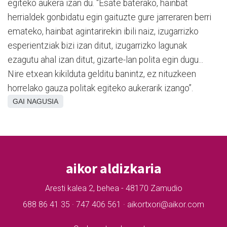
egiteko aukera izan du. “Esate baterako, hainbat
herrialdek gonbidatu egin gaituzte gure jarreraren berri
emateko, hainbat agintarirekin ibili naiz, izugarrizko
esperientziak bizi izan ditut, izugarrizko lagunak
ezagutu ahal izan ditut, gizarte-lan polita egin dugu...
Nire etxean kikilduta gelditu banintz, ez nituzkeen
horrelako gauza politak egiteko aukerarik izango”.
GAI NAGUSIA
aikor aldizkaria
Aresti kalea 2, behea - 48170 Zamudio
688 86 41 35 · 747 406 561 · aikortxori@aikor.com