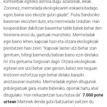
kontserbak egiteko asmoa dugu: azaloreak, lekak...
Zorionez, mermelada ekologikoaren eskaera badago
egon, baina oso ekoizle gutxi gaude”. Fruta Sandoniko
baserrian ekoizten dute, eta mermelada Urduñan. Han
kooperatiban dabiltzan baserritar talde batek behar den
tresneria erosi du, gastuak murrizteko. Mermeladak
egin baino lehen, kapoiak hazi eta otzara ekologikoak
prestatzen hasi ziren. “Kapoiak laster utzi behar izan
genituen, hiltegi baimendu batean baino ezin direlako
hil. Eta gertuena Segovian dago. Otzara ekologikoak
egiteari ere utzi behar izan genion, batez ere neguan
kristoren esfortzua egin behar delako barazki
aniztasunari eusteko. Mermeladak egiten ditugunok
pribilegiatuak gara, esate baterako, oporrak hartu ahal
ditugulako. Hori nekazaritzan luxu hutsa da”.
7.000 pote
urtean
Martinek denda gutxi batzuetan saltzen du