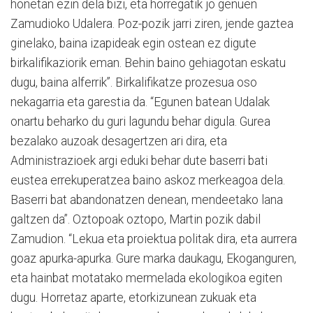
honetan ezin dela bizi, eta horregatik jo genuen
Zamudioko Udalera. Poz-pozik jarri ziren, jende gaztea
ginelako, baina izapideak egin ostean ez digute
birkalifikaziorik eman. Behin baino gehiagotan eskatu
dugu, baina alferrik”. Birkalifikatze prozesua oso
nekagarria eta garestia da. “Egunen batean Udalak
onartu beharko du guri lagundu behar digula. Gurea
bezalako auzoak desagertzen ari dira, eta
Administrazioek argi eduki behar dute baserri bati
eustea errekuperatzea baino askoz merkeagoa dela.
Baserri bat abandonatzen denean, mendeetako lana
galtzen da”. Oztopoak oztopo, Martin pozik dabil
Zamudion. “Lekua eta proiektua politak dira, eta aurrera
goaz apurka-apurka. Gure marka daukagu, Ekoganguren,
eta hainbat motatako mermelada ekologikoa egiten
dugu. Horretaz aparte, etorkizunean zukuak eta