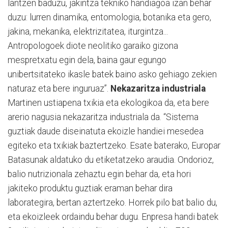
lantzen baduzu, jakintza tekniko handiagoa izan behar
duzu: lurren dinamika, entomologia, botanika eta gero,
jakina, mekanika, elektrizitatea, iturgintza...
Antropologoek diote neolitiko garaiko gizona
mespretxatu egin dela, baina gaur egungo
unibertsitateko ikasle batek baino asko gehiago zekien
naturaz eta bere inguruaz”.
Nekazaritza industriala
Martinen ustiapena txikia eta ekologikoa da, eta bere
arerio nagusia nekazaritza industriala da. “Sistema
guztiak daude diseinatuta ekoizle handiei mesedea
egiteko eta txikiak baztertzeko. Esate baterako, Europar
Batasunak aldatuko du etiketatzeko araudia. Ondorioz,
balio nutrizionala zehaztu egin behar da, eta hori
jakiteko produktu guztiak eraman behar dira
laborategira, bertan aztertzeko. Horrek pilo bat balio du,
eta ekoizleek ordaindu behar dugu. Enpresa handi batek