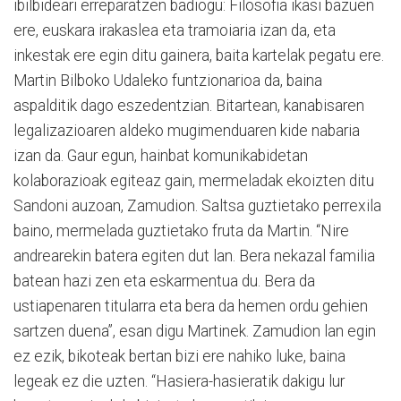
ibilbideari erreparatzen badiogu: Filosofia ikasi bazuen
ere, euskara irakaslea eta tramoiaria izan da, eta
inkestak ere egin ditu gainera, baita kartelak pegatu ere.
Martin Bilboko Udaleko funtzionarioa da, baina
aspalditik dago eszedentzian. Bitartean, kanabisaren
legalizazioaren aldeko mugimenduaren kide nabaria
izan da. Gaur egun, hainbat komunikabidetan
kolaborazioak egiteaz gain, mermeladak ekoizten ditu
Sandoni auzoan, Zamudion. Saltsa guztietako perrexila
baino, mermelada guztietako fruta da Martin. “Nire
andrearekin batera egiten dut lan. Bera nekazal familia
batean hazi zen eta eskarmentua du. Bera da
ustiapenaren titularra eta bera da hemen ordu gehien
sartzen duena”, esan digu Martinek. Zamudion lan egin
ez ezik, bikoteak bertan bizi ere nahiko luke, baina
legeak ez die uzten. “Hasiera-hasieratik dakigu lur