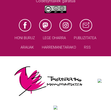
Codesyntaxek garatua
HONI BURUZ
LEGE OHARRA
PUBLIZITATEA
ARAUAK
HARREMANETARAKO
RSS