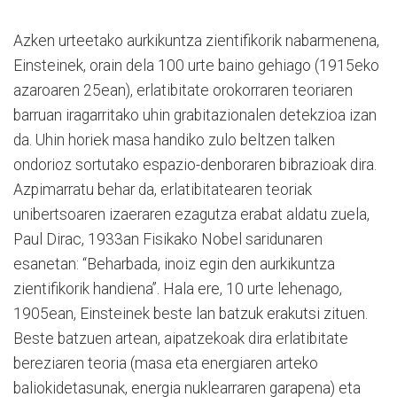
Azken urteetako aurkikuntza zientifikorik nabarmenena,
Einsteinek, orain dela 100 urte baino gehiago (1915eko
azaroaren 25ean), erlatibitate orokorraren teoriaren
barruan iragarritako uhin grabitazionalen detekzioa izan
da. Uhin horiek masa handiko zulo beltzen talken
ondorioz sortutako espazio-denboraren bibrazioak dira.
Azpimarratu behar da, erlatibitatearen teoriak
unibertsoaren izaeraren ezagutza erabat aldatu zuela,
Paul Dirac, 1933an Fisikako Nobel saridunaren
esanetan: “Beharbada, inoiz egin den aurkikuntza
zientifikorik handiena”. Hala ere, 10 urte lehenago,
1905ean, Einsteinek beste lan batzuk erakutsi zituen.
Beste batzuen artean, aipatzekoak dira erlatibitate
bereziaren teoria (masa eta energiaren arteko
baliokidetasunak, energia nuklearraren garapena) eta