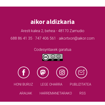
aikor aldizkaria
Aresti kalea 2, behea - 48170 Zamudio
688 86 41 35 · 747 406 561 · aikortxori@aikor.com
Codesyntaxek garatua
HONI BURUZ
LEGE OHARRA
PUBLIZITATEA
ARAUAK
HARREMANETARAKO
RSS