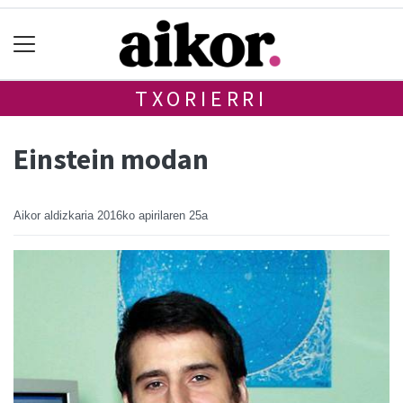
TXORIERRI
Einstein modan
Aikor aldizkaria
2016ko apirilaren 25a