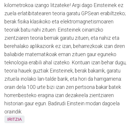
kilometrokoa izango litzateke! Argi dago Einsteinek ez
zuela erlatibitatearen teoria garatu GPSean erabiltzeko;
berak fisika klasikoko eta elektromagnetismoaren
teoriak batu nahi zi­tuen. Einsteinek oinarrizko
zientziaren teo­ria berriak garatu zituen, eta nahiz eta
berehalako aplikaziorik ez izan, beharrezkoak izan diren
baliabide matematikoak eman zituen gaur eguneko
teknologia erabili ahal izateko. Kontuan izan behar dugu,
teoria hauek guztiak Einsteinek, be­rak bakarrik, garatu
zituela inolako lan-talde barik, eta hori da harrigarriena:
orain dela 100 urte bizi izan zen pertsona bakar batek
horrenbesteko eragina izan dezakeela zientziaren
historian gaur egun. Ba­dirudi Einstein modan dagoela
oraindik.
IRITZIA