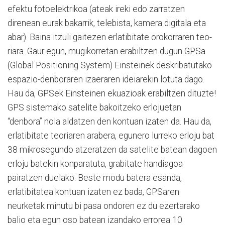
efektu fotoelektrikoa (ateak ireki edo zarratzen
direnean eurak bakarrik, telebista, kamera digitala eta
abar). Baina itzuli gaitezen erlatibitate orokorraren teo­
riara. Gaur egun, mugikorretan erabiltzen dugun GPSa
(Global Posi­tioning Sys­tem) Einsteinek deskribatutako
espazio-denboraren izaeraren ideiarekin lotuta dago.
Hau da, GPSek Einstein­en ekuazioak erabiltzen dituzte!
GPS sistemako satelite bakoitzeko erlojuetan
“denbora” nola aldatzen den kontuan izaten da. Hau da,
erlatibitate teoriaren arabera, egunero lurreko erloju bat
38 mi­kro­segundo atzeratzen da satelite batean dagoen
erloju ba­tekin konparatuta, grabitate handiagoa
pairatzen duelako. Beste modu batera esanda,
erlatibitatea kontuan izaten ez bada, GPSaren
neurketak minutu bi pasa ondoren ez du ezertarako
balio eta egun oso batean izandako errorea 10