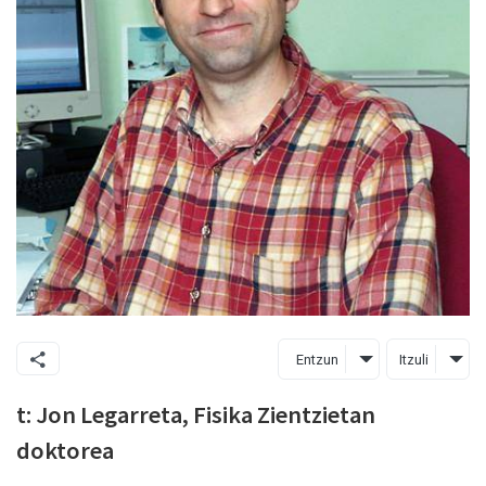
Entzun
Itzuli
t: Jon Legarreta, Fisika Zientzietan
doktorea