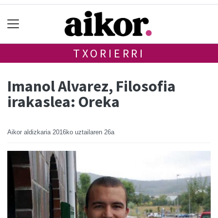
TXORIERRI
Imanol Alvarez, Filosofia
irakaslea: Oreka
Aikor aldizkaria
2016ko uztailaren 26a