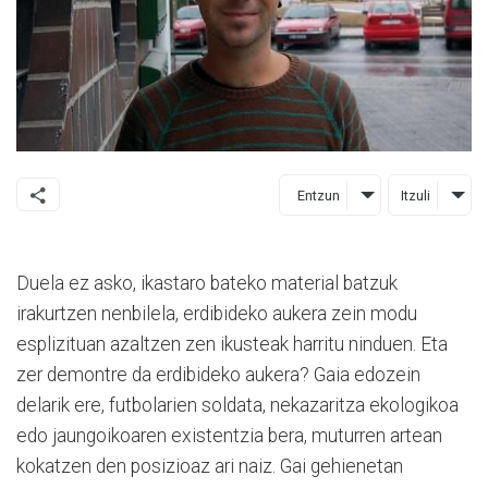
Entzun
Itzuli
Duela ez asko, ikastaro bateko material batzuk
irakurtzen nenbilela, erdibideko aukera zein modu
esplizituan azaltzen zen ikusteak harritu ninduen. Eta
zer demontre da erdibideko aukera? Gaia edozein
delarik ere, futbolarien soldata, nekazaritza ekologikoa
edo jaungoikoaren existentzia bera, muturren artean
kokatzen den posizioaz ari naiz. Gai gehienetan