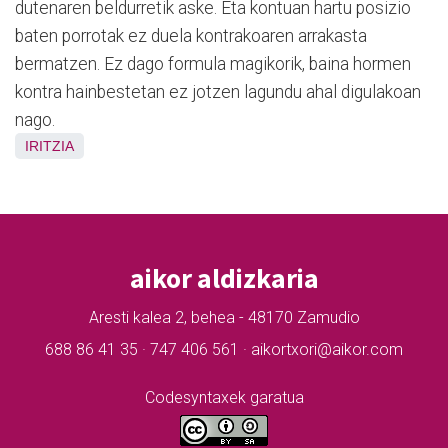
dutenaren beldurretik aske. Eta kontuan hartu posizio
baten porrotak ez duela kontrakoaren arrakasta
bermatzen. Ez dago formula magikorik, baina hormen
kontra hainbestetan ez jotzen lagundu ahal digulakoan
nago.
IRITZIA
aikor aldizkaria
Aresti kalea 2, behea - 48170 Zamudio
688 86 41 35 · 747 406 561 · aikortxori@aikor.com
Codesyntaxek garatua