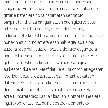
egun mugarik ez duten haurren artean dagoen alde
izugarriaz. Eremu sozialean, emakumea zapaldu duen
gizarte baten eta gona daramaten semaforo
panpinetan dirutza bat gastatzen duen gizarte baten
arteko aldeaz. Eta honela, eremutik eremura,
indibidualetik kolektibora, beste hamar mila kasuz. Guzti
honekin ez dut inolaz ere esan nahi egia, soluzioa,
zuzena...edo nahi duzuen bezala deituko dugun zera
hori erdibidean dagoenik beti. Ezta gutxiago ere. Are
gehiago, mesfidatu beren burua moderatu gisa
aurkezten dutenez. Mesfidatu ere, Salomon erregearen
istorioan bezala, ez zuretzat ez niretzat, eskatzen
dutenez. Kolore guztietako erabakiak hartu beharko
ditugu bizitza honetan, baita muturrekoak ere. Baina
aztertu horretarako kasuan kasuan, zintzotasunez eta
ingurukoei entzunez, baina besteek pentsatuko