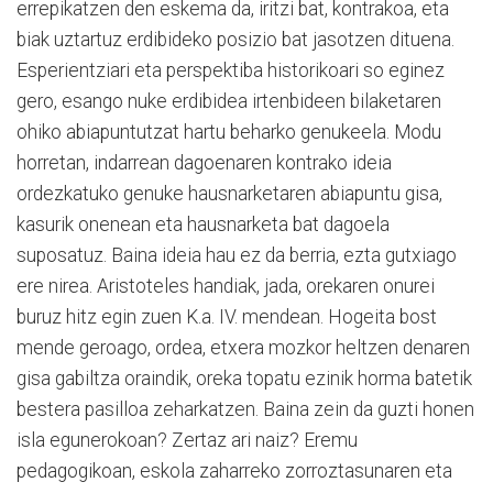
errepikatzen den eskema da, iritzi bat, kontrakoa, eta
biak uztartuz erdibideko posizio bat jasotzen dituena.
Esperientziari eta perspektiba historikoari so eginez
gero, esango nuke erdibidea irtenbideen bilaketaren
ohiko abiapuntutzat hartu beharko genukeela. Modu
horretan, indarrean dagoenaren kontrako ideia
ordezkatuko genuke hausnarketaren abiapuntu gisa,
kasurik onenean eta hausnarketa bat dagoela
suposatuz. Baina ideia hau ez da berria, ezta gutxiago
ere nirea. Aristoteles handiak, jada, orekaren onurei
buruz hitz egin zuen K.a. IV. mendean. Hogeita bost
mende geroago, ordea, etxera mozkor heltzen denaren
gisa gabiltza oraindik, oreka topatu ezinik horma batetik
bestera pasilloa zeharkatzen. Baina zein da guzti honen
isla egunerokoan? Zertaz ari naiz? Eremu
pedagogikoan, eskola zaharreko zorroztasunaren eta