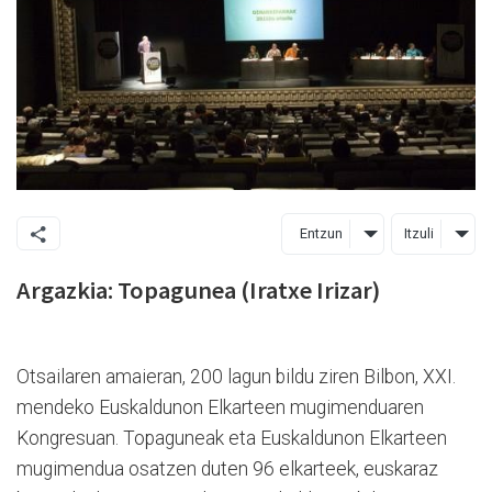
Entzun
Itzuli
Argazkia: Topagunea (Iratxe Irizar)
Otsailaren amaieran, 200 lagun bildu ziren Bilbon, XXI.
mendeko Euskaldunon Elkarteen mugimenduaren
Kongresuan. Topaguneak eta Euskaldunon Elkarteen
mugimendua osatzen duten 96 elkarteek, euskaraz