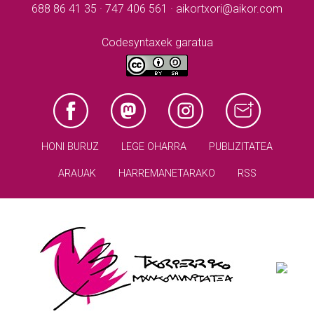
688 86 41 35 · 747 406 561 · aikortxori@aikor.com
Codesyntaxek garatua
HONI BURUZ
LEGE OHARRA
PUBLIZITATEA
ARAUAK
HARREMANETARAKO
RSS