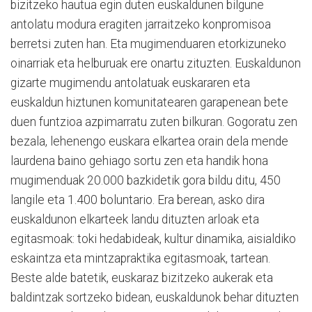
bizitzeko hautua egin duten euskaldunen bilgune
antolatu modura eragiten jarraitzeko konpromisoa
berretsi zuten han. Eta mugimenduaren etorkizuneko
oinarriak eta helburuak ere onartu zituzten. Euskaldunon
gizarte mugimendu antolatuak euskararen eta
euskaldun hiztunen komunitatearen garapenean bete
duen funtzioa azpimarratu zuten bilkuran. Gogoratu zen
bezala, lehenengo euskara elkartea orain dela mende
laurdena baino gehiago sortu zen eta handik hona
mugimenduak 20.000 bazkidetik gora bildu ditu, 450
langile eta 1.400 boluntario. Era berean, asko dira
euskaldunon elkarteek landu dituzten arloak eta
egitasmoak: toki hedabideak, kultur dinamika, aisialdiko
eskaintza eta mintzapraktika egitasmoak, tartean.
Beste alde batetik, euskaraz bizitzeko aukerak eta
baldintzak sortzeko bidean, euskaldunok behar dituzten