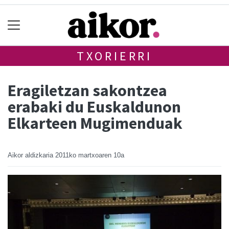
TXORIERRI
Eragiletzan sakontzea
erabaki du Euskaldunon
Elkarteen Mugimenduak
Aikor aldizkaria
2011ko martxoaren 10a