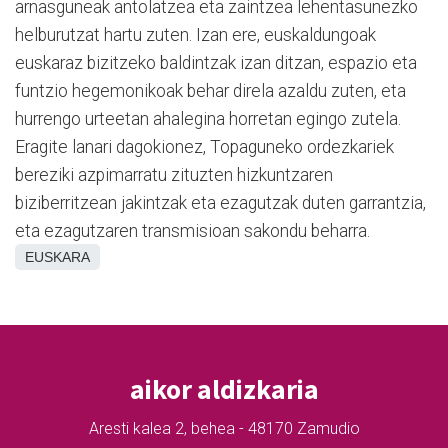
arnasguneak antolatzea eta zaintzea lehentasunezko
helburutzat hartu zuten. Izan ere, euskaldungoak
euskaraz bizitzeko baldintzak izan ditzan, espazio eta
funtzio hegemonikoak behar direla azaldu zuten, eta
hurrengo urteetan ahalegina horretan egingo zutela.
Eragite lanari dagokionez, Topaguneko ordezkariek
bereziki azpimarratu zituzten hizkuntzaren
biziberritzean jakintzak eta ezagutzak duten garrantzia,
eta ezagutzaren transmisioan sakondu beharra.
EUSKARA
aikor aldizkaria
Aresti kalea 2, behea - 48170 Zamudio