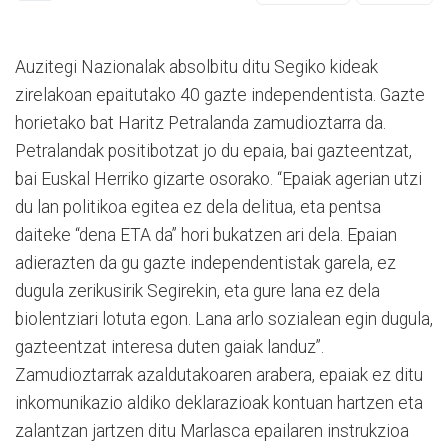
Auzitegi Nazionalak absolbitu ditu Segiko kideak
zirelakoan epaitutako 40 gazte independentista. Gazte
horietako bat Haritz Petralanda zamudioztarra da.
Petralandak positibotzat jo du epaia, bai gazteentzat,
bai Euskal Herriko gizarte osorako. “Epaiak agerian utzi
du lan politikoa egitea ez dela delitua, eta pentsa
daiteke “dena ETA da” hori bukatzen ari dela. Epaian
adierazten da gu gazte independentistak garela, ez
dugula zerikusirik Segirekin, eta gure lana ez dela
biolentziari lotuta egon. Lana arlo sozialean egin dugula,
gazteentzat interesa duten gaiak landuz”.
Zamudioztarrak azaldutakoaren arabera, epaiak ez ditu
inkomunikazio aldiko deklarazioak kontuan hartzen eta
zalantzan jartzen ditu Marlasca epailaren instrukzioa