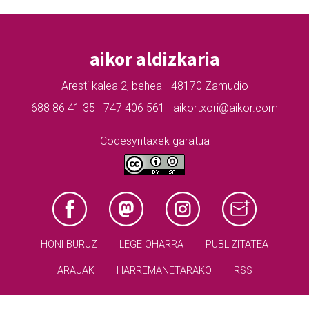
aikor aldizkaria
Aresti kalea 2, behea - 48170 Zamudio
688 86 41 35 · 747 406 561 · aikortxori@aikor.com
Codesyntaxek garatua
HONI BURUZ
LEGE OHARRA
PUBLIZITATEA
ARAUAK
HARREMANETARAKO
RSS