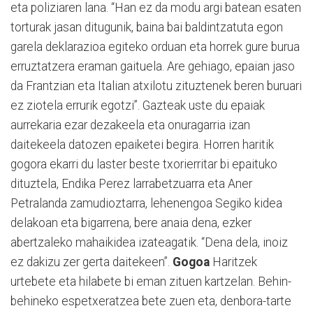
eta poliziaren lana. “Han ez da modu argi batean esaten
torturak jasan ditugunik, baina bai baldintzatuta egon
garela deklarazioa egiteko orduan eta horrek gure burua
erruztatzera eraman gaituela. Are gehiago, epaian jaso
da Frantzian eta Italian atxilotu zituztenek beren buruari
ez ziotela errurik egotzi”. Gazteak uste du epaiak
aurrekaria ezar dezakeela eta onuragarria izan
daitekeela datozen epaiketei begira. Horren haritik
gogora ekarri du laster beste txorierritar bi epaituko
dituztela, Endika Perez larrabetzuarra eta Aner
Petralanda zamudioztarra, lehenengoa Segiko kidea
delakoan eta bigarrena, bere anaia dena, ezker
abertzaleko mahaikidea izateagatik. “Dena dela, inoiz
ez dakizu zer gerta daitekeen”.
Gogoa
Haritzek
urtebete eta hilabete bi eman zituen kartzelan. Behin-
behineko espetxeratzea bete zuen eta, denbora-tarte