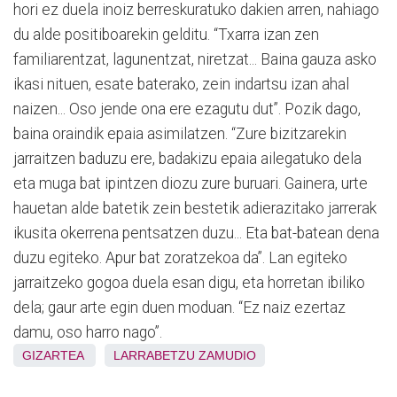
hori ez duela inoiz berreskuratuko dakien arren, nahiago
du alde positiboarekin gelditu. “Txarra izan zen
familiarentzat, lagunentzat, niretzat... Baina gauza asko
ikasi nituen, esate baterako, zein indartsu izan ahal
naizen... Oso jende ona ere ezagutu dut”. Pozik dago,
baina oraindik epaia asimilatzen. “Zure bizitzarekin
jarraitzen baduzu ere, badakizu epaia ailegatuko dela
eta muga bat ipintzen diozu zure buruari. Gainera, urte
hauetan alde batetik zein bestetik adierazitako jarrerak
ikusita okerrena pentsatzen duzu... Eta bat-batean dena
duzu egiteko. Apur bat zoratzekoa da”. Lan egiteko
jarraitzeko gogoa duela esan digu, eta horretan ibiliko
dela; gaur arte egin duen moduan. “Ez naiz ezertaz
damu, oso harro nago”.
GIZARTEA
LARRABETZU
ZAMUDIO