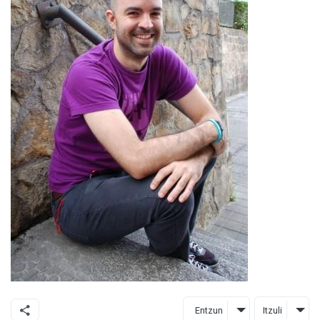
Entzun
Itzuli