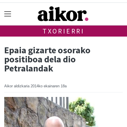
TXORIERRI
Epaia gizarte osorako
positiboa dela dio
Petralandak
Aikor aldizkaria
2014ko ekainaren 18a