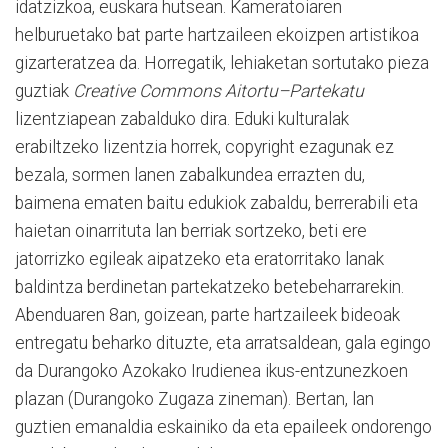
idatzizkoa, euskara hutsean. Kameratoiaren
helburuetako bat parte hartzaileen ekoizpen artistikoa
gizarteratzea da. Horregatik, lehiaketan sortutako pieza
guztiak
Creative Commons Aitortu–Partekatu
lizentziapean zabalduko dira. Eduki kulturalak
erabiltzeko lizentzia horrek, copyright ezagunak ez
bezala, sormen lanen zabalkundea errazten du,
baimena ematen baitu edukiok zabaldu, berrerabili eta
haietan oinarrituta lan berriak sortzeko, beti ere
jatorrizko egileak aipatzeko eta eratorritako lanak
baldintza berdinetan partekatzeko betebeharrarekin.
Abenduaren 8an, goizean, parte hartzaileek bideoak
entregatu beharko dituzte, eta arratsaldean, gala egingo
da Durangoko Azokako Irudienea ikus-entzunezkoen
plazan (Durangoko Zugaza zineman). Bertan, lan
guztien emanaldia eskainiko da eta epaileek ondorengo