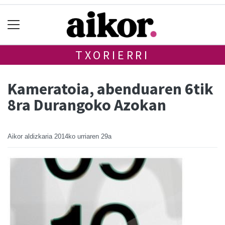
TXORIERRI
Kameratoia, abenduaren 6tik
8ra Durangoko Azokan
Aikor aldizkaria
2014ko urriaren 29a