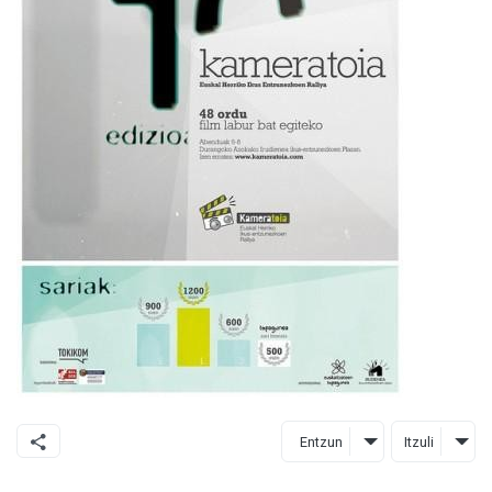
Entzun
Itzuli