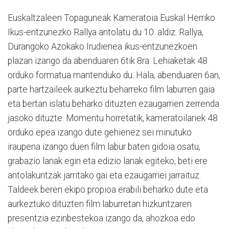
Euskaltzaleen Topaguneak Kameratoia Euskal Herriko
Ikus-entzunezko Rallya antolatu du 10. aldiz. Rallya,
Durangoko Azokako Irudienea ikus-entzunezkoen
plazan izango da abenduaren 6tik 8ra. Lehiaketak 48
orduko formatua mantenduko du. Hala, abenduaren 6an,
parte hartzaileek aurkeztu beharreko film laburren gaia
eta bertan islatu beharko dituzten ezaugarrien zerrenda
jasoko dituzte. Momentu horretatik, kameratoilariek 48
orduko epea izango dute gehienez sei minutuko
iraupena izango duen film labur baten gidoia osatu,
grabazio lanak egin eta edizio lanak egiteko, beti ere
antolakuntzak jarritako gai eta ezaugarriei jarraituz.
Taldeek beren ekipo propioa erabili beharko dute eta
aurkeztuko dituzten film laburretan hizkuntzaren
presentzia ezinbestekoa izango da, ahozkoa edo