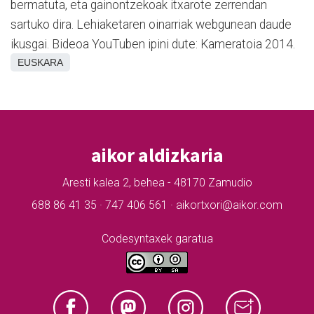
bermatuta, eta gainontzekoak itxarote zerrendan
sartuko dira. Lehiaketaren oinarriak webgunean daude
ikusgai. Bideoa YouTuben ipini dute: Kameratoia 2014.
EUSKARA
aikor aldizkaria
Aresti kalea 2, behea - 48170 Zamudio
688 86 41 35 · 747 406 561 · aikortxori@aikor.com
Codesyntaxek garatua