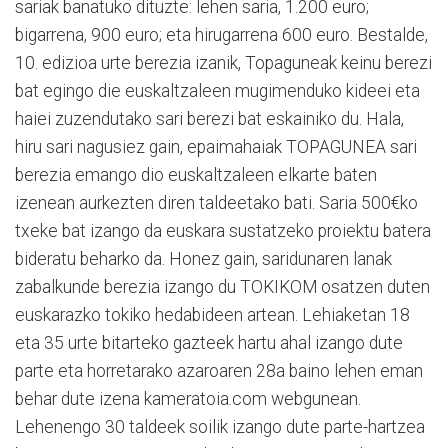
sariak banatuko dituzte: lehen saria, 1.200 euro;
bigarrena, 900 euro; eta hirugarrena 600 euro. Bestalde,
10. edizioa urte berezia izanik, Topaguneak keinu berezi
bat egingo die euskaltzaleen mugimenduko kideei eta
haiei zuzendutako sari berezi bat eskainiko du. Hala,
hiru sari nagusiez gain, epaimahaiak TOPAGUNEA sari
berezia emango dio euskaltzaleen elkarte baten
izenean aurkezten diren taldeetako bati. Saria 500€ko
txeke bat izango da euskara sustatzeko proiektu batera
bideratu beharko da. Honez gain, saridunaren lanak
zabalkunde berezia izango du TOKIKOM osatzen duten
euskarazko tokiko hedabideen artean. Lehiaketan 18
eta 35 urte bitarteko gazteek hartu ahal izango dute
parte eta horretarako azaroaren 28a baino lehen eman
behar dute izena kameratoia.com webgunean.
Lehenengo 30 taldeek soilik izango dute parte-hartzea